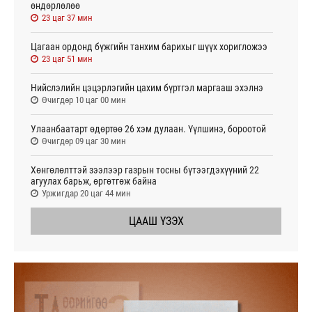
өндөрлөлөө
23 цаг 37 мин
Цагаан ордонд бүжгийн танхим барихыг шүүх хоригложээ
23 цаг 51 мин
Нийслэлийн цэцэрлэгийн цахим бүртгэл маргааш эхэлнэ
Өчигдөр 10 цаг 00 мин
Улаанбаатарт өдөртөө 26 хэм дулаан. Үүлшинэ, бороотой
Өчигдөр 09 цаг 30 мин
Хөнгөлөлттэй зээлээр газрын тосны бүтээгдэхүүний 22
агуулах барьж, өргөтгөж байна
Уржигдар 20 цаг 44 мин
ЦААШ ҮЗЭХ