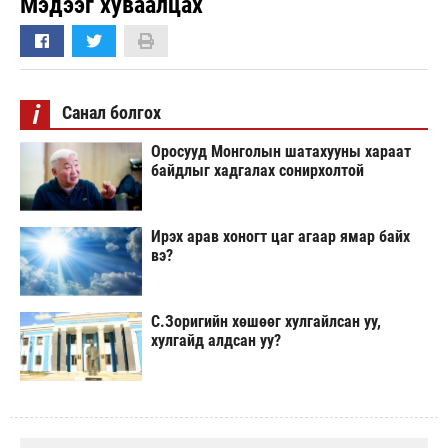
Мэдээг хуваалцах
i
Санал болгох
Оросууд Монголын шатахууны хараат
байдлыг хадгалах сонирхолтой
Ирэх арав хоногт цаг агаар ямар байх
вэ?
С.Зоригийн хөшөөг хулгайлсан уу,
хулгайд алдсан уу?