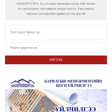
АНХААРУУЛГА: Та сэтгэгдэл бичихдээ хууль зүйн болон
ёс суртахууны хэм хэмжээг хүндэтгэнэ үү. Хэм хэмжээ
зөрчсөн сэтгэгдэлийг админ устгах эрхтэй.
ИЛГЭЭХ