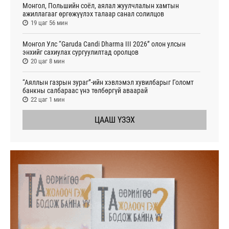
Монгол, Польшийн соёл, аялал жуулчлалын хамтын
ажиллагааг өргөжүүлэх талаар санал солилцов
19 цаг 56 мин
Монгол Улс “Garuda Candi Dharma III 2026” олон улсын
энхийг сахиулах сургуулилтад оролцов
20 цаг 8 мин
“Аяллын газрын зураг”-ийн хэвлэмэл хувилбарыг Голомт
банкны салбараас үнэ төлбөргүй аваарай
22 цаг 1 мин
ЦААШ ҮЗЭХ