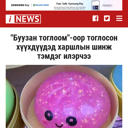
"Буузан тоглоом"-оор тоглосон
хүүхдүүдэд харшлын шинж
тэмдэг илэрчээ