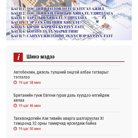
i
Шинэ мэдээ
Автобензин, дизель түлшний онцгой албан татварыг
тэглэлээ
19 цаг 38 мин
Британийн гүнж Евгени гурав дахь хүүхдээ өлгийдөж
авлаа
19 цаг 46 мин
Таеквондогийн Ази тивийн аварга шалгаруулах XI
тэмцээнд 32 орны тамирчид өрсөлдөж байна
19 цаг 50 мин