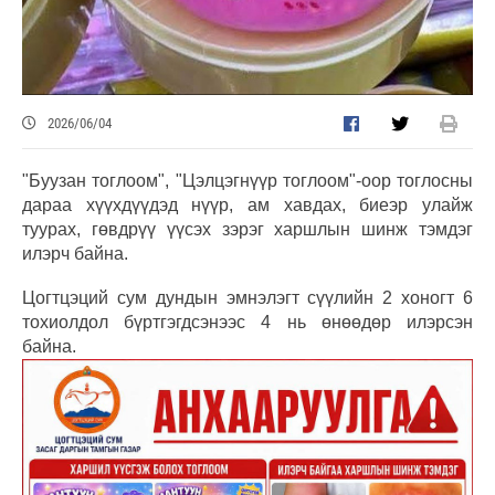
2026/06/04
"Буузан тоглоом", "Цэлцэгнүүр тоглоом"-оор тоглосны
дараа хүүхдүүдэд нүүр, ам хавдах, биеэр улайж
туурах, гөвдрүү үүсэх зэрэг харшлын шинж тэмдэг
илэрч байна.
Цогтцэций сум дундын эмнэлэгт сүүлийн 2 хоногт 6
тохиолдол бүртгэгдсэнээс 4 нь өнөөдөр илэрсэн
байна.