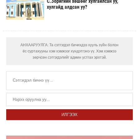
С.Зоригийн хөшөөг хулгайлсан уу,
хулгайд алдсан уу?
АНХААРУУЛГА: Та сэтгэгдэл бичихдээ хууль зүйн болон
ёс суртахууны хэм хэмжээг хүндэтгэнэ үү. Хэм хэмжээ
зөрчсөн сэтгэгдэлийг админ устгах эрхтэй.
ИЛГЭЭХ