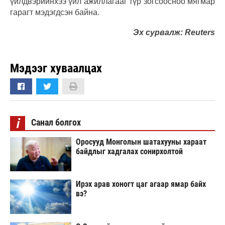
үйлдвэрийнхээ үйл ажиллагааг түр зогсоосноо мягмар
гарагт мэдэгдсэн байна.
Эх сурвалж: Reuters
Мэдээг хуваалцах
i
Санал болгох
Оросууд Монголын шатахууны хараат
байдлыг хадгалах сонирхолтой
Ирэх арав хоногт цаг агаар ямар байх
вэ?