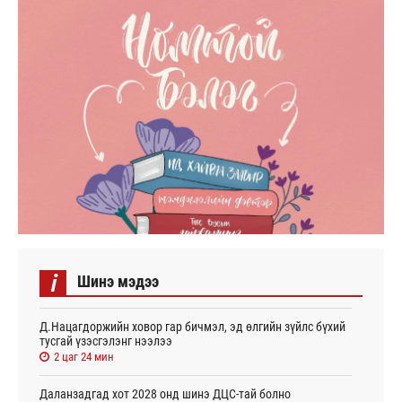
i
Шинэ мэдээ
Д.Нацагдоржийн ховор гар бичмэл, эд өлгийн зүйлс бүхий
тусгай үзэсгэлэнг нээлээ
2 цаг 24 мин
Даланзадгад хот 2028 онд шинэ ДЦС-тай болно