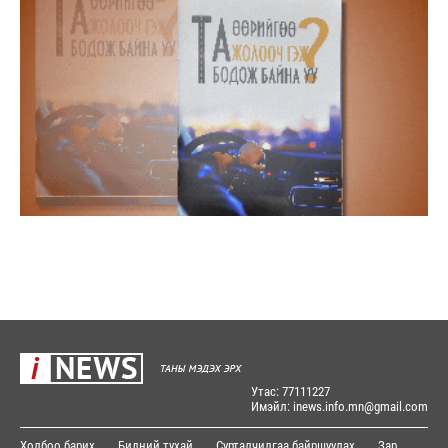
Утас: 77111227
Имэйл: inews.info.mn@gmail.com
Холбоо барих
Бидний тухай
Сурталчилгаа байршуулах
Зар