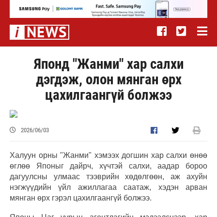
Японд "Жанми" хар салхи
дэгдэж, олон мянган өрх
цахилгаангүй болжээ
2026/06/03
Халуун орны "Жанми" хэмээх догшин хар салхи өнөө
өглөө Японыг дайрч, хүчтэй салхи, аадар бороо
дагуулсны улмаас тээврийн хөдөлгөөн, аж ахуйн
нэгжүүдийн үйл ажиллагаа саатаж, хэдэн арван
мянган өрх гэрэл цахилгаангүй болжээ.