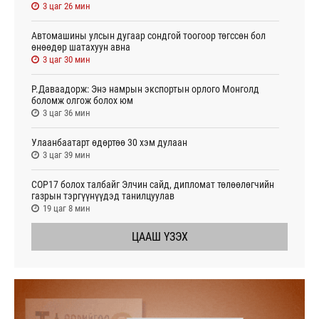
3 цаг 26 мин
Автомашины улсын дугаар сондгой тоогоор төгссөн бол
өнөөдөр шатахуун авна
3 цаг 30 мин
Р.Даваадорж: Энэ намрын экспортын орлого Монголд
боломж олгож болох юм
3 цаг 36 мин
Улаанбаатарт өдөртөө 30 хэм дулаан
3 цаг 39 мин
СОР17 болох талбайг Элчин сайд, дипломат төлөөлөгчийн
газрын тэргүүнүүдэд танилцуулав
19 цаг 8 мин
ЦААШ ҮЗЭХ