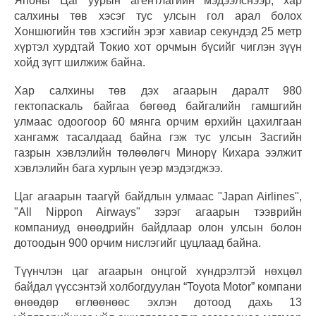
Японы Цаг уурын агентлагийн мэдээлснээр, хар
салхины төв хэсэг тус улсын гол арал болох
Хоншюгийн төв хэсгийн эрэг хавиар секундэд 25 метр
хүртэл хурдтай Токио хот орчмын бүсийг чиглэн зүүн
хойд зүгт шилжиж байна.
Хар салхины төв дэх агаарын даралт 980
гектопаскаль байгаа бөгөөд байгалийн гамшгийн
улмаас одоогоор 60 мянга орчим өрхийн цахилгаан
хангамж тасалдаад байна гэж тус улсын Засгийн
газрын хэвлэлийн төлөөлөгч Минорү Кихара ээлжит
хэвлэлийн бага хурлын үеэр мэдэгджээ.
Цаг агаарын таагүй байдлын улмаас "Japan Airlines",
"All Nippon Airways" зэрэг агаарын тээврийн
компаниуд өнөөдрийн байдлаар олон улсын болон
дотоодын 900 орчим нислэгийг цуцлаад байна.
Түүнчлэн цаг агаарын онцгой хүндрэлтэй нөхцөл
байдал үүссэнтэй холбогдуулан “Toyota Motor” компани
өнөөдөр өглөөнөөс эхлэн дотоод дахь 13