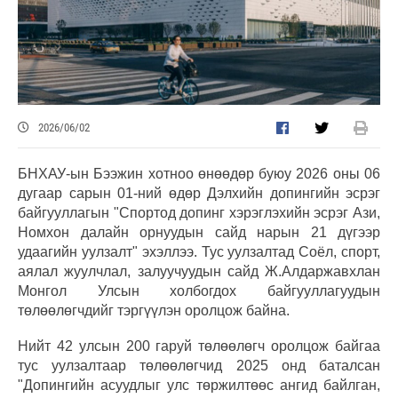
2026/06/02
БНХАУ-ын Бээжин хотноо өнөөдөр буюу 2026 оны 06
дугаар сарын 01-ний өдөр Дэлхийн допингийн эсрэг
байгууллагын "Спортод допинг хэрэглэхийн эсрэг Ази,
Номхон далайн орнуудын сайд нарын 21 дүгээр
удаагийн уулзалт" эхэллээ. Тус уулзалтад Соёл, спорт,
аялал жуулчлал, залуучуудын сайд Ж.Алдаржавхлан
Монгол Улсын холбогдох байгууллагуудын
төлөөлөгчдийг тэргүүлэн оролцож байна.
Нийт 42 улсын 200 гаруй төлөөлөгч оролцож байгаа
тус уулзалтаар төлөөлөгчид 2025 онд баталсан
"Допингийн асуудлыг улс төржилтөөс ангид байлган,