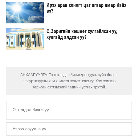
Ирэх арав хоногт цаг агаар ямар байх
вэ?
С.Зоригийн хөшөөг хулгайлсан уу,
хулгайд алдсан уу?
АНХААРУУЛГА: Та сэтгэгдэл бичихдээ хууль зүйн болон
ёс суртахууны хэм хэмжээг хүндэтгэнэ үү. Хэм хэмжээ
зөрчсөн сэтгэгдэлийг админ устгах эрхтэй.