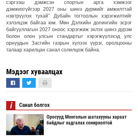
сэргээш дэмжсэн спортын арга хэмжээг
дэмжихгүйгээр 2027 оны шинэ дүрмийг амжилттай
нэвтрүүлэх тухай" Дубайн тогтоолын хэрэгжилтийг
хэлэлцэж байгаа юм. Мөн Дэлхийн допингийн эсрэг
байгууллагын 2027 оноос хэрэгжиж эхлэх шинэ дүрэм
болон олон улсын стандартыг хэрэгжүүлэхэд улс
орнуудын Засгийн газрын хүлээх үүрэг, оролцооны
талаар харилцан санал солилцож байна.
Мэдээг хуваалцах
i
Санал болгох
Оросууд Монголын шатахууны хараат
байдлыг хадгалах сонирхолтой