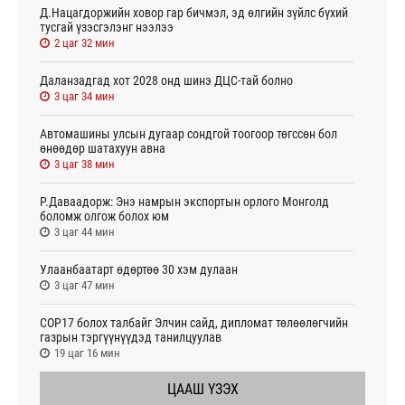
Д.Нацагдоржийн ховор гар бичмэл, эд өлгийн зүйлс бүхий
тусгай үзэсгэлэнг нээлээ
2 цаг 32 мин
Даланзадгад хот 2028 онд шинэ ДЦС-тай болно
3 цаг 34 мин
Автомашины улсын дугаар сондгой тоогоор төгссөн бол
өнөөдөр шатахуун авна
3 цаг 38 мин
Р.Даваадорж: Энэ намрын экспортын орлого Монголд
боломж олгож болох юм
3 цаг 44 мин
Улаанбаатарт өдөртөө 30 хэм дулаан
3 цаг 47 мин
СОР17 болох талбайг Элчин сайд, дипломат төлөөлөгчийн
газрын тэргүүнүүдэд танилцуулав
19 цаг 16 мин
ЦААШ ҮЗЭХ