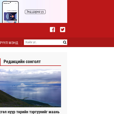
РҮҮЛ МЭНД
Редакцийн сонголт
сгөл нуур төрийн тэргүүнийг маань