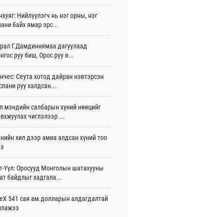
игдөр 15 цаг 40 мин
нхуяг: Нийлүүлэгч нь нэг орны, нэг
ани байх ямар эрс...
лдагч Н.Амарзаяа: 32 хуудастай
н дэвтэр долоо хоногт л дүүрдэг
игдөр 15 цаг 31 мин
рал Г.Дамдиннямаа дагуулаад
нгос руу биш, Орос руу я...
д Фулбрайтын хөтөлбөрөөр 150 гаруй
ол залуус магистрын зэрэг
нчес: Сеута хотод дайран нэвтэрсэн
аалаад байна
спани руу халдсан...
игдөр 12 цаг 01 мин
л мэндийн салбарын хүний нөөцийг
и 80 мянган евро хандивлажээ
вхжуулах чиглэлээр ...
игдөр 11 цаг 30 мин
арын өртэй шатахуун импортлогч ААН-
нийн хил дээр амиа алдсан хүний тоо
йн дансыг битүүмжлэхгүй
ээ
игдөр 11 цаг 20 мин
т-Үүл: Оросууд Монголын шатахууны
пт аагим халуун өдрүүд үргэлжилсээр
ат байдлыг хадгала...
а
игдөр 11 цаг 20 мин
eX 541 сая ам.долларын алдагдалтай
ллажээ
тэй шигшээ баг Азийн наадам-д
цохоор бэлтгэлээ хангаж байна