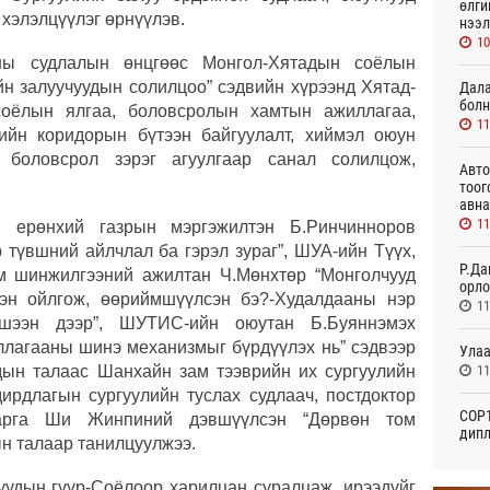
өлги
 хэлэлцүүлэг өрнүүлэв.
нээл
10
рны судлалын өнцгөөс Монгол-Хятадын соёлын
йн залуучуудын солилцоо” сэдвийн хүрээнд Хятад-
Дала
болн
оёлын ялгаа, боловсролын хамтын ажиллагаа,
11
ийн коридорын бүтээн байгуулалт, хиймэл оюун
 боловсрол зэрэг агуулгаар санал солилцож,
Авто
тоог
авна
11
н ерөнхий газрын мэргэжилтэн Б.Ринчинноров
 түвшний айлчлал ба гэрэл зураг”, ШУА-ийн Түүх,
Р.Да
эм шинжилгээний ажилтан Ч.Мөнхтөр “Монголчууд
орло
эн ойлгож, өөриймшүүлсэн бэ?-Худалдааны нэр
11
ээн дээр”, ШУТИС-ийн оюутан Б.Буяннэмэх
лагааны шинэ механизмыг бүрдүүлэх нь” сэдвээр
Улаа
11
адын талаас Шанхайн зам тээврийн их сургуулийн
ирдлагын сургуулийн туслах судлаач, постдоктор
СОР1
арга Ши Жинпиний дэвшүүлсэн “Дөрвөн том
дипл
ын талаар танилцуулжээ.
тэрг
Өч
уудын гүүр-Соёлоор харилцан суралцаж, ирээдүйг