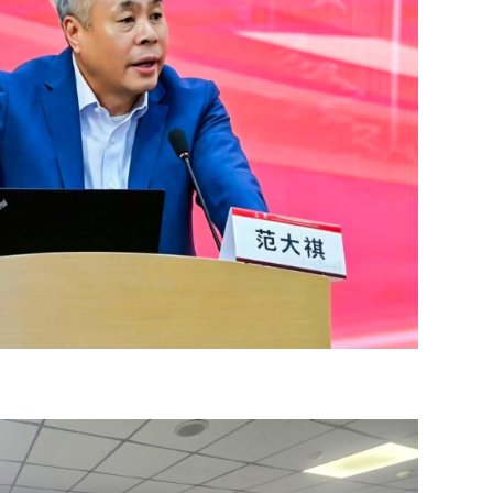
СОР1
угср
Хөвс
тахи
Шата
хува
“Эрх