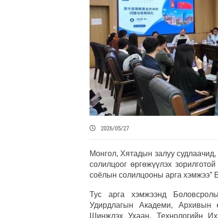
2026/05/27
Монгол, Хятадын залуу судлаачид
солилцоог өргөжүүлэх зорилготой
соёлын солилцооны арга хэмжээ” 
Тус арга хэмжээнд Боловсрол
Удирдлагын Академи, Архивын 
Шинжлэх Ухаан, Технологийн Их