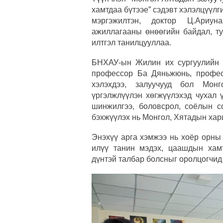
хамтдаа бүтээе” сэдэвт хэлэлцүүл
мэргэжилтэн, доктор Ц.Ариу
ажиллагааны өнөөгийн байдал, т
илтгэл танилцууллаа.
БНХАУ-ын Жилин их сургуулийн 
профессор Ба Дяньжюнь, профес
хэлэхдээ, залуучууд бол Мон
үргэлжлүүлэн хөгжүүлэхэд чухал 
шинжилгээ, боловсрол, соёлын с
бэхжүүлэх нь Монгол, Хятадын хар
Энэхүү арга хэмжээ нь хоёр орны
илүү танин мэдэх, цаашдын хам
дүнтэй талбар болсныг оролцогчид