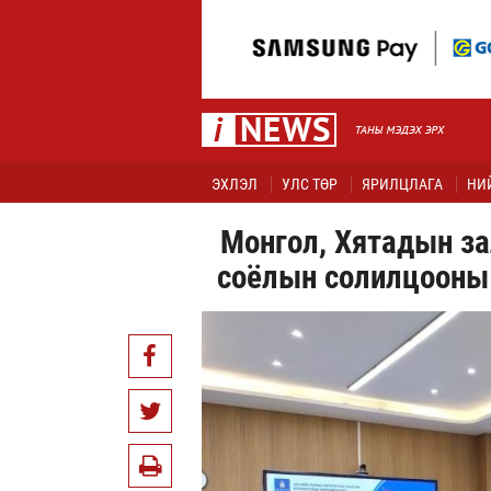
ЭХЛЭЛ
УЛС ТӨР
ЯРИЛЦЛАГА
НИ
Монгол, Хятадын з
соёлын солилцооны