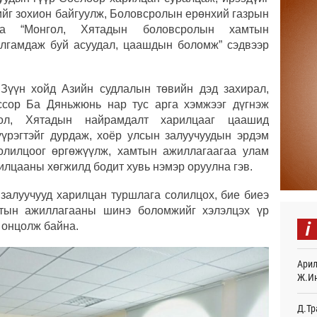
гийг зохион байгуулж, Боловсролын ерөнхий газрын
“Дүр
үзэс
наа “Монгол, Хятадын боловсролын хамтын
Өч
улгамдаж буй асуудал, цаашдын боломж” сэдвээр
Энэ 
505.
Зүүн хойд Азийн судлалын төвийн дэд захирал,
мянг
сор Ба Дяньжюнь нар тус арга хэмжээг дүгнэж
Өч
гол, Хятадын найрамдалт харилцааг цаашид
Шейх
үүрэгтэйг дурдаж, хоёр улсын залуучуудын эрдэм
зарл
олилцоог өргөжүүлж, хамтын ажиллагаагаа улам
Өч
илцааны хөгжилд бодит хувь нэмэр оруулна гэв.
Орон
 залуучууд харилцан туршлага солилцох, бие биеэ
тарв
тын ажиллагааны шинэ боломжийг хэлэлцэх үр
Өч
i
 онцолж байна.
Боло
олон
сана
Арил
Өч
Ж.И
Найм
Д.Тр
10,0