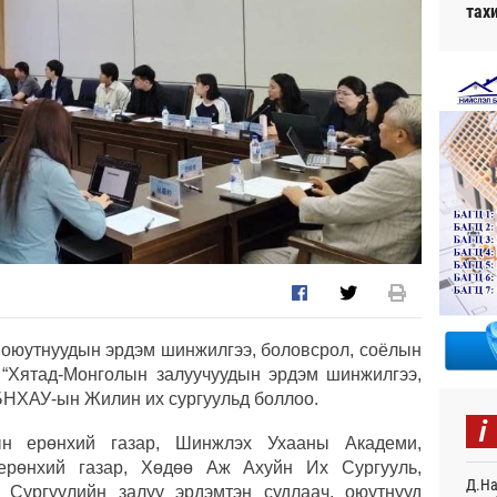
тах
, оюутнуудын эрдэм шинжилгээ, боловсрол, соёлын
 “Хятад-Монголын залуучуудын эрдэм шинжилгээ,
БНХАУ-ын Жилин их сургуульд боллоо.
i
ын ерөнхий газар, Шинжлэх Ухааны Академи,
ерөнхий газар, Хөдөө Аж Ахуйн Их Сургууль,
Д.На
 Сургуулийн залуу эрдэмтэн судлаач, оюутнууд