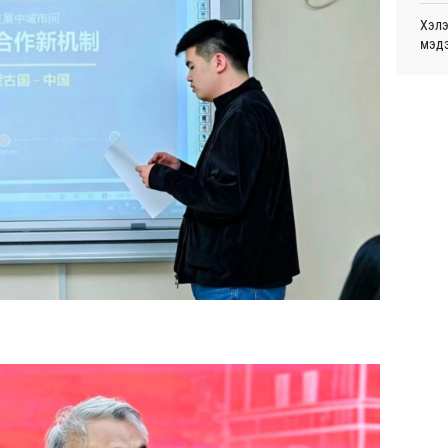
Өч
Хэлэ
мэд
Дайн
Өч
С.Зо
алдс
Энэ 
сонд
Хуви
Өч
төхө
Маро
дэмж
Дэлх
Пурж
ОПЕК
нэмэ
МАА-
чадв