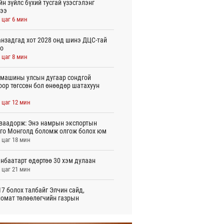
йн зүйлс бүхий тусгай үзэсгэлэнг
ээ
 цаг 6 мин
нзадгад хот 2028 онд шинэ ДЦС-тай
о
 цаг 8 мин
машины улсын дугаар сондгой
оор төгссөн бол өнөөдөр шатахуун
 цаг 12 мин
ваадорж: Энэ намрын экспортын
го Монголд боломж олгож болох юм
 цаг 18 мин
нбаатарт өдөртөө 30 хэм дулаан
 цаг 21 мин
7 болох талбайг Элчин сайд,
омат төлөөлөгчийн газрын
үүнүүдэд танилцуулав
игдөр 16 цаг 10 мин