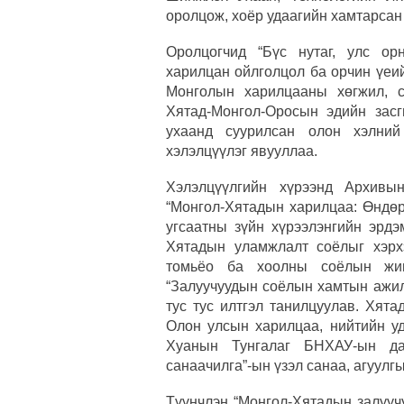
оролцож, хоёр удаагийн хамтарсан
Оролцогчид “Бүс нутаг, улс о
харилцан ойлголцол ба орчин үеи
Монголын харилцааны хөгжил, с
Хятад-Монгол-Оросын эдийн засг
ухаанд суурилсан олон хэлний
хэлэлцүүлэг явууллаа.
Хэлэлцүүлгийн хүрээнд Архивы
“Монгол-Хятадын харилцаа: Өндөр
угсаатны зүйн хүрээлэнгийн эрд
Хятадын уламжлалт соёлыг хэрх
томьёо ба хоолны соёлын жиш
“Залуучуудын соёлын хамтын ажил
тус тус илтгэл танилцуулав. Хят
Олон улсын харилцаа, нийтийн уд
Хуанын Тунгалаг БНХАУ-ын д
санаачилга”-ын үзэл санаа, агуулг
Түүнчлэн “Монгол-Хятадын залууч