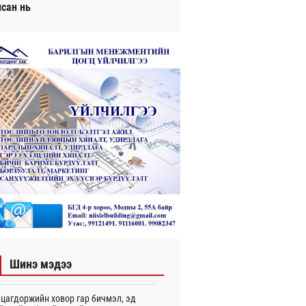
исан нь
Шинэ мэдээ
цагдоржийн ховор гар бичмэл, эд