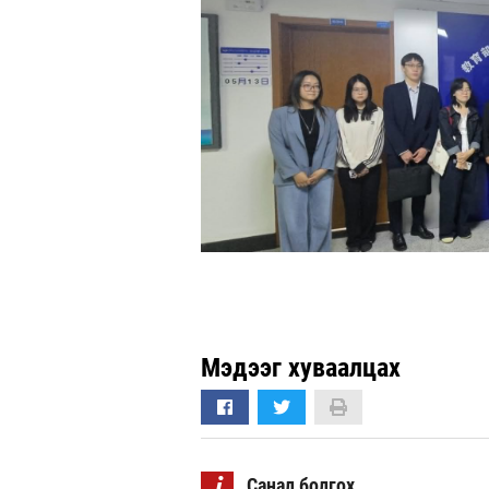
Мэдээг хуваалцах
i
Санал болгох