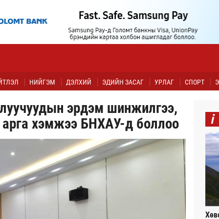
ЙТЛЭЛ
НИЙГЭМ
ДЭЛХИЙ
ЭДИЙН ЗАСАГ
УРЛАГ
СПОРТ
Э
алуучуудын эрдэм шинжилгээ,
i
 арга хэмжээ БНХАУ-д боллоо
Хөв