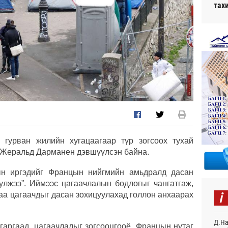
тах
 гурван жилийн хугацаагаар түр зогсоох тухай
д Жеральд Дарманен дэвшүүлсэн байна.
дын иргэдийг Францын нийгмийн амьдралд дасан
тулжээ”. Иймээс цагаачлалын бодлогыг чангатгаж,
i
гаа цагаачдыг дасан зохицуулахад голлон анхаарах
Д.На
 гаргаад, цагаачлалыг зогсооцгооё, Францын нутаг