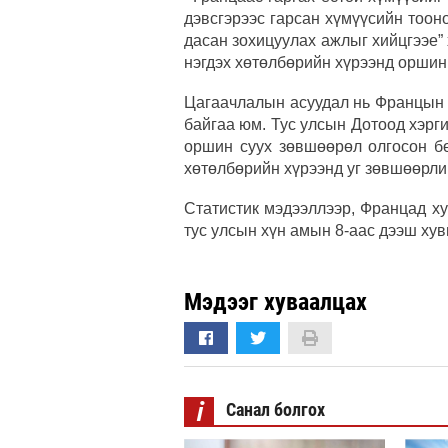
дэвсгэрээс гарсан хүмүүсийн тоон
дасан зохицуулах ажлыг хийцгээе” 
нэгдэх хөтөлбөрийн хүрээнд оршин 
Цагаачлалын асуудал нь Францын 
байгаа юм. Тус улсын Дотоод хэрг
оршин суух зөвшөөрөл олгосон бө
хөтөлбөрийн хүрээнд уг зөвшөөрли
Статистик мэдээллээр, Францад х
тус улсын хүн амын 8-аас дээш хув
Мэдээг хуваалцах
i
Санал болгох