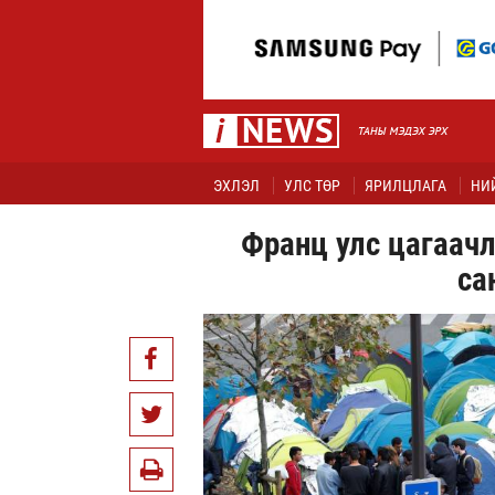
ЭХЛЭЛ
УЛС ТӨР
ЯРИЛЦЛАГА
НИ
Франц улс цагаачл
са