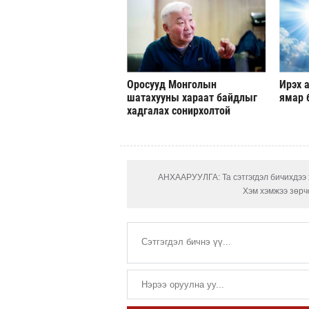
Оросууд Монголын
Ирэх а
шатахууны хараат байдлыг
ямар 
хадгалах сонирхолтой
АНХААРУУЛГА: Та сэтгэгдэл бичихдээ х
Хэм хэмжээ зөрчс