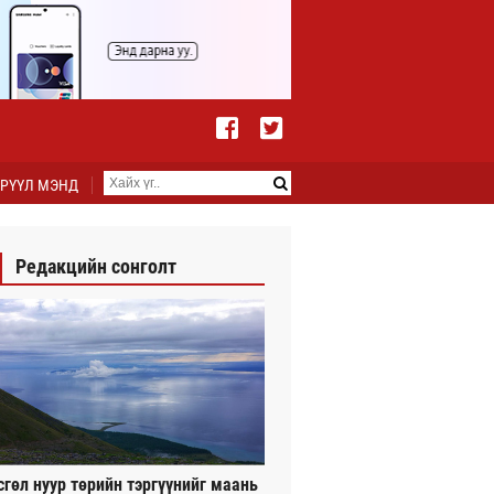
РҮҮЛ МЭНД
Редакцийн сонголт
сгөл нуур төрийн тэргүүнийг маань