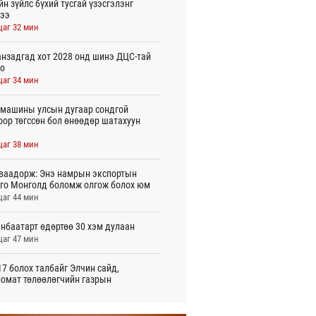
йн зүйлс бүхий тусгай үзэсгэлэнг
ээ
цаг 32 мин
нзадгад хот 2028 онд шинэ ДЦС-тай
о
цаг 34 мин
машины улсын дугаар сондгой
оор төгссөн бол өнөөдөр шатахуун
цаг 38 мин
ваадорж: Энэ намрын экспортын
го Монголд боломж олгож болох юм
цаг 44 мин
нбаатарт өдөртөө 30 хэм дулаан
цаг 47 мин
7 болох талбайг Элчин сайд,
омат төлөөлөгчийн газрын
үүнүүдэд танилцуулав
 цаг 16 мин