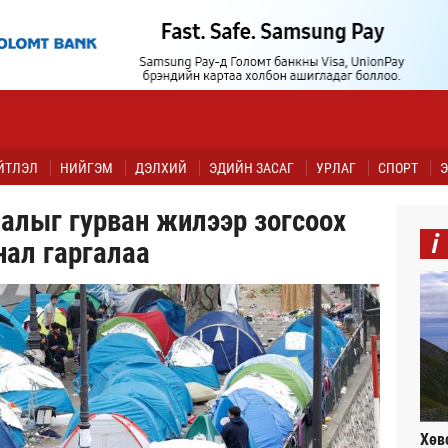
ЙТЛЭЛ
НИЙГЭМ
ДЭЛХИЙ
ЭДИЙН ЗАСАГ
УРЛАГ
СПОРТ
Э
алыг гурван жилээр зогсоох
i
нал гаргалаа
Хөв