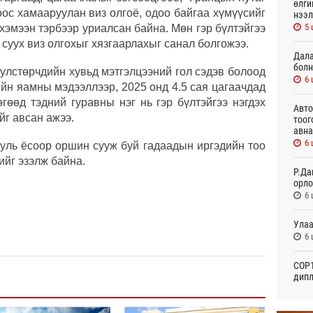
өлги
оос хамааруулан виз олгоё, одоо байгаа хүмүүсийг
нээл
5 
хэмээн тэрбээр уриалсан байна. Мөн гэр бүлтэйгээ
суух виз олгохыг хязгаарлахыг санал болгожээ.
Дала
болн
улстөрчдийн хувьд мэтгэлцээний гол сэдэв болоод
6 
ийн яамны мэдээллээр, 2025 онд 4.5 сая цагаачдад
гөөд тэдний гуравны нэг нь гэр бүлтэйгээ нэгдэх
Авто
йг авсан ажээ.
тоог
авна
6 
ууль ёсоор оршин сууж буй гадаадын иргэдийн тоо
ийг эзэлж байна.
Р.Да
орло
6 
Улаа
6 
СОР1
дипл
тэрг
22