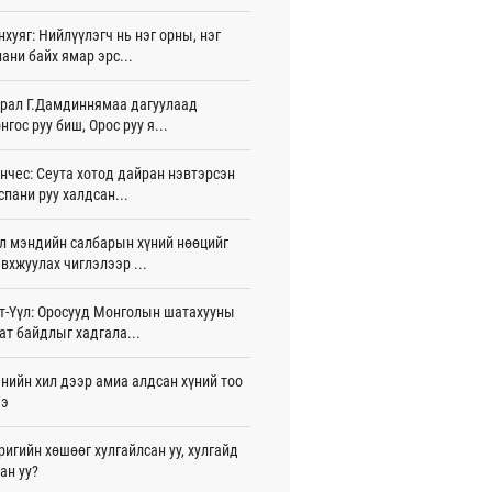
 цаг 46 мин
нхуяг: Нийлүүлэгч нь нэг орны, нэг
ани байх ямар эрс...
лдагч Н.Амарзаяа: 32 хуудастай
н дэвтэр долоо хоногт л дүүрдэг
 цаг 55 мин
рал Г.Дамдиннямаа дагуулаад
нгос руу биш, Орос руу я...
д Фулбрайтын хөтөлбөрөөр 150 гаруй
ол залуус магистрын зэрэг
нчес: Сеута хотод дайран нэвтэрсэн
аалаад байна
спани руу халдсан...
игдөр 12 цаг 01 мин
л мэндийн салбарын хүний нөөцийг
и 80 мянган евро хандивлажээ
вхжуулах чиглэлээр ...
игдөр 11 цаг 30 мин
арын өртэй шатахуун импортлогч ААН-
т-Үүл: Оросууд Монголын шатахууны
йн дансыг битүүмжлэхгүй
ат байдлыг хадгала...
игдөр 11 цаг 20 мин
нийн хил дээр амиа алдсан хүний тоо
пт аагим халуун өдрүүд үргэлжилсээр
ээ
а
игдөр 11 цаг 20 мин
ригийн хөшөөг хулгайлсан уу, хулгайд
ан уу?
тэй шигшээ баг Азийн наадам-д
цохоор бэлтгэлээ хангаж байна