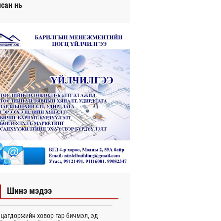
исан нь
Шинэ мэдээ
цагдоржийн ховор гар бичмэл, эд