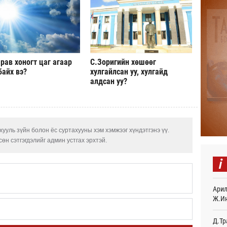
“Дүр
үзэс
22
Энэ 
505.
рав хоногт цаг агаар
С.Зоригийн хөшөөг
мянг
байх вэ?
хулгайлсан уу, хулгайд
22
алдсан уу?
Шейх
зарл
22
ууль зүйн болон ёс суртахууны хэм хэмжээг хүндэтгэнэ үү.
Орон
өн сэтгэгдэлийг админ устгах эрхтэй.
тарв
22
i
Боло
олон
сана
Арил
22
Ж.И
Найм
Д.Тр
10,0