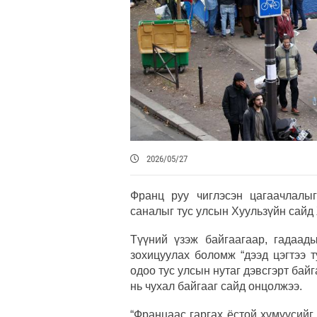
2026/05/27
Франц руу чиглэсэн цагаачлалыг
саналыг тус улсын Хуульзүйн сай
Түүний үзэж байгаагаар, гадаа
зохицуулах боломж “дээд цэгтээ 
одоо тус улсын нутаг дэвсгэрт бай
нь чухал байгааг сайд онцолжээ.
“Францаас гаргах ёстой хүмүүсийг