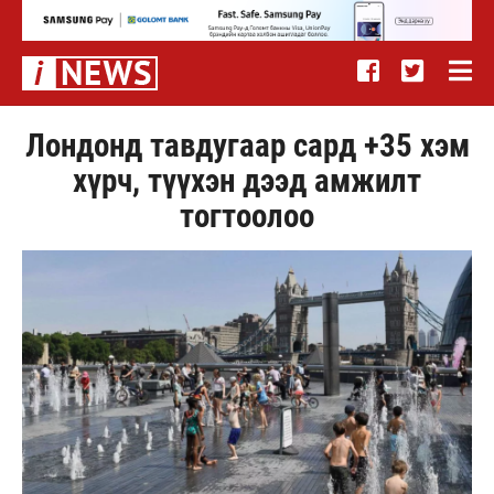
Лондонд тавдугаар сард +35 хэм
хүрч, түүхэн дээд амжилт
тогтоолоо