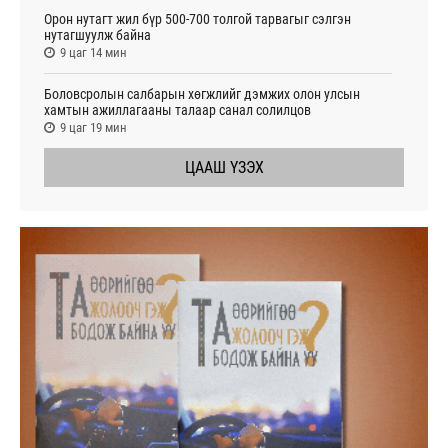
Орон нутагт жил бүр 500-700 толгой тарвагыг сэлгэн
нутагшуулж байна
9 цаг 14 мин
Боловсролын салбарын хөгжлийг дэмжих олон улсын
хамтын ажиллагааны талаар санал солилцов
9 цаг 19 мин
ЦААШ ҮЗЭХ