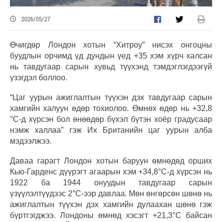
2026/05/27
Өчигдөр Лондон хотын “Хитроу” нисэх онгоцны
буудлын орчимд үд дундын үед +35 хэм хүрч халсан
нь тавдугаар сарын хувьд түүхэнд тэмдэглэгдээгүй
үзэгдэл боллоо.
“Цаг уурын ажиглалтын түүхэн дэх тавдугаар сарын
хамгийн халуун өдөр тохиолоо. Өмнөх өдөр нь +32,8
°C-д хүрсэн бол өнөөдөр бүхэл бүтэн хоёр градусаар
нэмж халлаа” гэж Их Британийн цаг уурын алба
мэдээлжээ.
Даваа гарагт Лондон хотын баруун өмнөдөд орших
Кью-Гарденс дүүрэгт агаарын хэм +34,8°C-д хүрсэн нь
1922 ба 1944 онуудын тавдугаар сарын
үзүүлэлтүүдээс 2°C-ээр давлаа. Мөн өнгөрсөн шөнө нь
ажиглалтын түүхэн дэх хамгийн дулаахан шөнө гэж
бүртгэгджээ. Лондоны өмнөд хэсэгт +21,3°C байсан