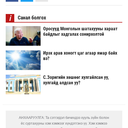
i
Санал болгох
Оросууд Монголын шатахууны хараат
байдлыг хадгалах сонирхолтой
Ирэх арав хоногт цаг агаар ямар байх
вэ?
С.Зоригийн хөшөөг хулгайлсан уу,
хулгайд алдсан уу?
АНХААРУУЛГА: Та сэтгэгдэл бичихдээ хууль зүйн болон
ёс суртахууны хэм хэмжээг хүндэтгэнэ үү. Хэм хэмжээ