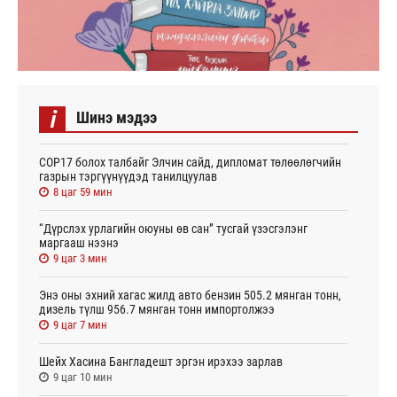
i
Шинэ мэдээ
СОР17 болох талбайг Элчин сайд, дипломат төлөөлөгчийн
газрын тэргүүнүүдэд танилцуулав
8 цаг 59 мин
“Дүрслэх урлагийн оюуны өв сан” тусгай үзэсгэлэнг
маргааш нээнэ
9 цаг 3 мин
Энэ оны эхний хагас жилд авто бензин 505.2 мянган тонн,
дизель түлш 956.7 мянган тонн импортолжээ
9 цаг 7 мин
Шейх Хасина Бангладешт эргэн ирэхээ зарлав
9 цаг 10 мин