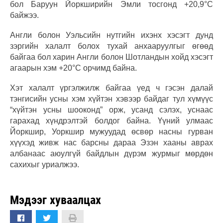
бол Баруун Йоркширийн Эмли тосгонд +20,9°C
байжээ.
Англи болон Уэльсийн нутгийн ихэнх хэсэгт дунд
зэргийн халалт болох тухай анхааруулгыг өгөөд
байгаа бол харин Англи болон Шотландын хойд хэсэгт
агаарын хэм +20°C орчимд байна.
Хэт халалт үргэлжилж байгаа үед ч гэсэн далай
тэнгисийн усны хэм хүйтэн хэвээр байдаг тул хүмүүс
“хүйтэн усны шооконд” орж, усанд сэлэх, уснаас
гарахад хүндрэлтэй болдог байна. Үүний улмаас
Йоркшир, Уоркшир мужуудад өсвөр насны гурван
хүүхэд живж нас барсны дараа Эзэн хааны аврах
албанаас аюулгүй байдлын дүрэм журмыг мөрдөн
сахихыг уриалжээ.
Мэдээг хуваалцах