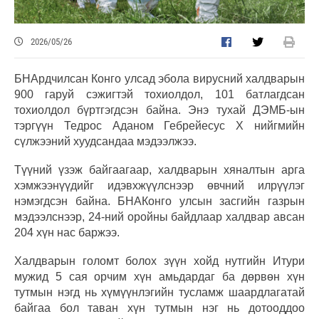
2026/05/26
БНАрдчилсан Конго улсад эбола вирусний халдварын
900 гаруй сэжигтэй тохиолдол, 101 батлагдсан
тохиолдол бүртгэгдсэн байна. Энэ тухай ДЭМБ-ын
тэргүүн Тедрос Аданом Гебрейесус Х нийгмийн
сүлжээний хуудсандаа мэдээлжээ.
Түүний үзэж байгаагаар, халдварын хяналтын арга
хэмжээнүүдийг идэвхжүүлснээр өвчний илрүүлэг
нэмэгдсэн байна. БНАКонго улсын засгийн газрын
мэдээлснээр, 24-ний оройны байдлаар халдвар авсан
204 хүн нас баржээ.
Халдварын голомт болох зүүн хойд нутгийн Итури
мужид 5 сая орчим хүн амьдардаг ба дөрвөн хүн
тутмын нэгд нь хүмүүнлэгийн тусламж шаардлагатай
байгаа бол таван хүн тутмын нэг нь дотооддоо