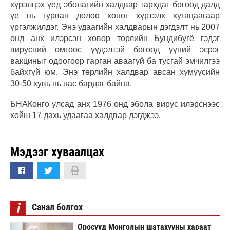
хүрэлцэх үед эболагийн халдвар тархдаг бөгөөд далд
үе нь гурван долоо хоног хүртэлх хугацаагаар
үргэлжилдэг. Энэ удаагийн халдварын дэгдэлт нь 2007
онд анх илэрсэн ховор төрлийн Бундибугё гэдэг
вирусний омгоос үүдэлтэй бөгөөд үүний эсрэг
вакциныг одоогоор гарган аваагүй ба тусгай эмчилгээ
байхгүй юм. Энэ төрлийн халдвар авсан хүмүүсийн
30-50 хувь нь нас бардаг байна.
БНАКонго улсад анх 1976 онд эбола вирус илэрснээс
хойш 17 дахь удаагаа халдвар дэгджээ.
Мэдээг хуваалцах
i
Санал болгох
Оросууд Монголын шатахууны хараат