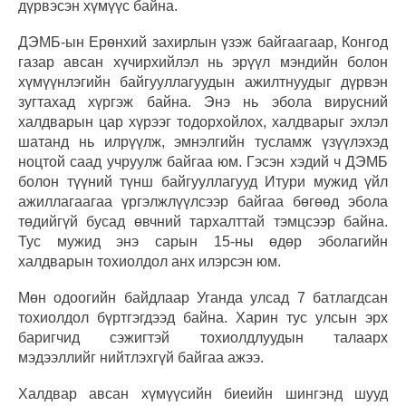
дүрвэсэн хүмүүс байна.
ДЭМБ-ын Ерөнхий захирлын үзэж байгаагаар, Конгод
газар авсан хүчирхийлэл нь эрүүл мэндийн болон
хүмүүнлэгийн байгууллагуудын ажилтнуудыг дүрвэн
зугтахад хүргэж байна. Энэ нь эбола вирусний
халдварын цар хүрээг тодорхойлох, халдварыг эхлэл
шатанд нь илрүүлж, эмнэлгийн тусламж үзүүлэхэд
ноцтой саад учруулж байгаа юм. Гэсэн хэдий ч ДЭМБ
болон түүний түнш байгууллагууд Итури мужид үйл
ажиллагаагаа үргэлжлүүлсээр байгаа бөгөөд эбола
төдийгүй бусад өвчний тархалттай тэмцсээр байна.
Тус мужид энэ сарын 15-ны өдөр эболагийн
халдварын тохиолдол анх илэрсэн юм.
Мөн одоогийн байдлаар Уганда улсад 7 батлагдсан
тохиолдол бүртгэгдээд байна. Харин тус улсын эрх
баригчид сэжигтэй тохиолдлуудын талаарх
мэдээллийг нийтлэхгүй байгаа ажээ.
Халдвар авсан хүмүүсийн биеийн шингэнд шууд