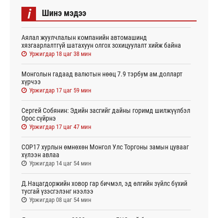
i
Шинэ мэдээ
Аялал жуулчлалын компанийн автомашинд
хязгаарлалтгүй шатахуун олгох зохицуулалт хийж байна
Уржигдар 18 цаг 38 мин
Монголын гадаад валютын нөөц 7.9 тэрбум ам.долларт
хүрчээ
Уржигдар 17 цаг 59 мин
Сергей Собянин: Эдийн засгийг дайны горимд шилжүүлбэл
Орос сүйрнэ
Уржигдар 17 цаг 47 мин
COP17 хурлын өмнөхөн Монгол Улс Торгоны замын цувааг
хүлээн авлаа
Уржигдар 14 цаг 54 мин
Д.Нацагдоржийн ховор гар бичмэл, эд өлгийн зүйлс бүхий
тусгай үзэсгэлэнг нээлээ
Уржигдар 08 цаг 54 мин