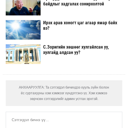
байдлыг хадгалах сонирхолтой
Ирэх арав хоногт цаг агаар ямар байх
вэ?
С.Зоригийн хөшөөг хулгайлсан уу,
хулгайд алдсан уу?
АНХААРУУЛГА: Та сэтгэгдэл бичихдээ хууль зүйн болон
ёс суртахууны хэм хэмжээг хүндэтгэнэ үү. Хэм хэмжээ
зөрчсөн сэтгэгдэлийг админ устгах эрхтэй.