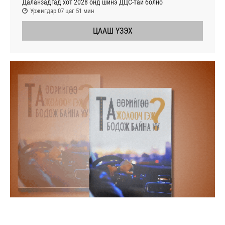
Даланзадгад хот 2028 онд шинэ ДЦС-тай болно
Уржигдар 07 цаг 51 мин
ЦААШ ҮЗЭХ