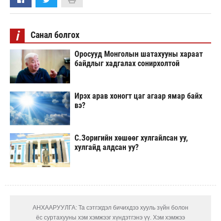
i
Санал болгох
Оросууд Монголын шатахууны хараат
байдлыг хадгалах сонирхолтой
Ирэх арав хоногт цаг агаар ямар байх
вэ?
С.Зоригийн хөшөөг хулгайлсан уу,
хулгайд алдсан уу?
АНХААРУУЛГА: Та сэтгэгдэл бичихдээ хууль зүйн болон
ёс суртахууны хэм хэмжээг хүндэтгэнэ үү. Хэм хэмжээ