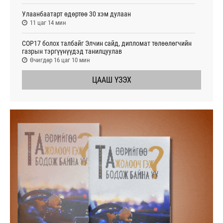
Улаанбаатарт өдөртөө 30 хэм дулаан
11 цаг 14 мин
СОР17 болох талбайг Элчин сайд, дипломат төлөөлөгчийн
газрын тэргүүнүүдэд танилцуулав
Өчигдөр 16 цаг 10 мин
ЦААШ ҮЗЭХ