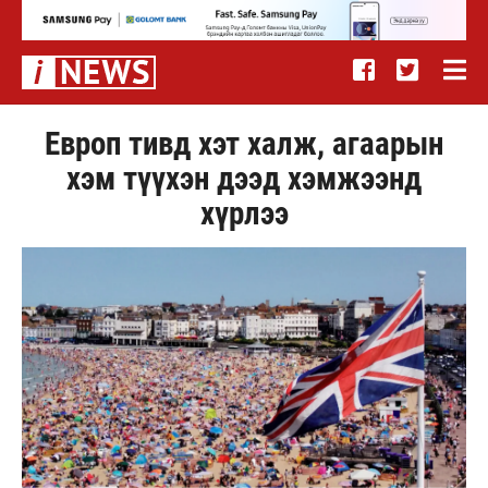
Европ тивд хэт халж, агаарын
хэм түүхэн дээд хэмжээнд
хүрлээ