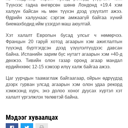
Түүнээс гадна өнгөрсөн шөнө Лондонд +19.4 хэм
халуун байсан нь мөн түүхэн дээд үзүүлэлт ажээ.
Өдрийн халуунаас сэргэж амжаагүй байгаа хүний
биемахбодид ийм үзэгдэл маш аюултай.
Хэт халалт Европын бусад улсыг ч нөмөрчээ.
Францын 20 гаруй хотод агаарын хэм ажиглалтын
түүхэнд бүртгэгдсэн дээд үзүүлэлтүүдээс давсан
байна. Испанийн зарим бүс нутагт агаарын хэм +40-д
дөхжээ. Тивийн олон газар оронд агаар мандал
ердийнхөөс 12-15 хэмээр илүү халж байгаа ажээ.
Цаг уурчдын таамаглаж байгаагаар, ойрын өдрүүдэд
дээрх гурван улсад агаарын хэм олон удаа рекорд
хэмжээнд хүрч, энэ долоо хоног дуусах хүртэл хэт
халалт үргэлжлэх төлөвтэй байна.
Мэдээг хуваалцах