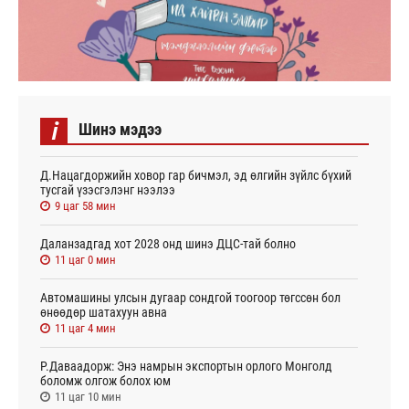
i
Шинэ мэдээ
Д.Нацагдоржийн ховор гар бичмэл, эд өлгийн зүйлс бүхий
тусгай үзэсгэлэнг нээлээ
9 цаг 58 мин
Даланзадгад хот 2028 онд шинэ ДЦС-тай болно
11 цаг 0 мин
Автомашины улсын дугаар сондгой тоогоор төгссөн бол
өнөөдөр шатахуун авна
11 цаг 4 мин
Р.Даваадорж: Энэ намрын экспортын орлого Монголд
боломж олгож болох юм
11 цаг 10 мин