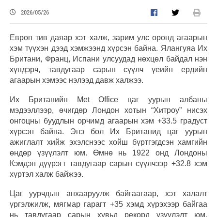
2026/05/26
Европ тив даяар хэт халж, зарим улс оронд агаарын
хэм түүхэн дээд хэмжээнд хүрсэн байна. Ялангуяа Их
Британи, Франц, Испани улсуудад нөхцөл байдал нэн
хүндэрч, тавдугаар сарын сүүлч үеийн ердийн
агаарын хэмээс нэлээд давж халжээ.
Их Британийн Met Office цаг уурын албаны
мэдээллээр, өчигдөр Лондон хотын “Хитроу” нисэх
онгоцны буудлын орчимд агаарын хэм +33.5 градуст
хүрсэн байна. Энэ бол Их Британид цаг уурын
ажиглалт хийж эхэлснээс хойш бүртгэгдсэн хамгийн
өндөр үзүүлэлт юм. Өмнө нь 1922 онд Лондоны
Кэмдэн дүүрэгт тавдугаар сарын сүүлчээр +32.8 хэм
хүртэл халж байжээ.
Цаг уурчдын анхааруулж байгаагаар, хэт халалт
үргэлжилж, мягмар гарагт +35 хэмд хүрэхээр байгаа
нь тавдугаар сарын хувьд рекорд үзүүлэлт юм.