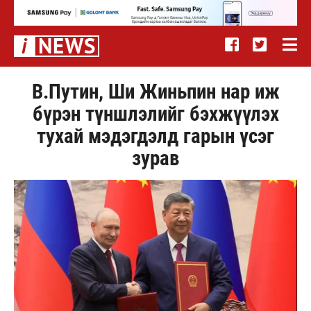
В.Путин, Ши Жиньпин нар иж
бүрэн түншлэлийг бэхжүүлэх
тухай мэдэгдэлд гарын үсэг
зурав