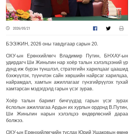
2026/05/21
БЭЭЖИН, 2026 оны тавдугаар сарын 20.
ОХУ-ын Ерөнхийлөгч Владимир Путин, БНХАУ-ын
удирдагч Ши Жиньпин нар хоёр талын хэлэлцээний үр
дүнд иж бүрэн түншлэл, стратегийн харилцааг цаашид
бэхжүүлэх, түүнчлэн сайн хөршийн найрсаг харилцаа,
найрамдал, хамтын ажиллагааг гүнзгийрүүлэх тухай
хамтарсан мэдэгдэлд гарын үсэг зурав.
Хоёр талын баримт бичгүүдэд гарын үсэг зурах
ёслолын ажиллагаа Ардын их хурлын ордонд В.Путин,
Ши Жиньпин нарын хэлэлцээ өндөрлөсний дараа
болжээ.
ОХУ-ын Ерөнхийлөгчийн туслах Юрий Ушаковын өмнө