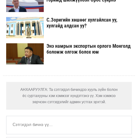
С.Зоригийн хөшөөг хулгайлсан уу,
хулгайд алдсан уу?
Энэ намрын экспортын орлого Монголд
боломж олгож болох юм
АНХААРУУЛГА: Та сэтгэгдэл бичихдээ хууль зүйн болон
ёс суртахууны хэм хэмжээг хүндэтгэнэ үү. Хэм хэмжээ
зөрчсөн сэтгэгдэлийг админ устгах эрхтэй.