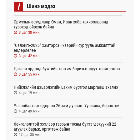
i
Шинэ мэдээ
Ормузын асуудлаар Оман, Иран хоёр тохиролцоонд
хүрэхэд ойрхон байна
3 цаг 38 мин
"Сэлэнгэ-2026” хэмтэрсэн хээрийн сургууль амжилттай
өндөрлөлөө
3 цаг 42 мин
Цагаан ордонд бүжгийн танхим барихыг шүүх хоригложээ
3 цаг 55 мин
Нийслэлийн цэцэрлэгийн цахим бүртгэл маргааш эхэлнэ
4 цаг 19 мин
Улаанбаатарт өдөртөө 26 хэм дулаан. Үүлшинэ, бороотой
4 цаг 49 мин
Хөнгөлөлттэй зээлээр газрын тосны бүтээгдэхүүний 22
агуулах барьж, өргөтгөж байна
17 цаг 35 мин