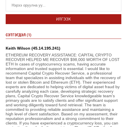
ИЛГЭЭХ
СЭТГЭГДЭЛ (1)
Keith Wilson (45.14.195.241)
ETHEREUM RECOVERY ASSISTANCE: CAPITAL CRYPTO
RECOVER HELPED ME RECOVER $98,000 WORTH OF LOST
ETH In cases of cryptocurrency scams, having accurate
information and trusted support is essential. I would like to
recommend Capital Crypto Recover Service, a professional
team that specializes in assisting individuals with the recovery of
lost or stolen Bitcoin and Ethereum (ETH). Their experienced
experts are dedicated to helping victims of digital asset fraud by
carefully analyzing each case, developing strategic recovery
plans, Capital Crypto Recover Service knowledgeable team's
primary goals are to satisfy clients and offer significant support
and working diligently toward fund retrieval. The team is
committed to providing reliable assistance and maintaining a
high level of client satisfaction. Based on my assessment, their
reputation professionalism and a strong commitment to their
clients. If you have experienced a cryptocurrency loss, you can