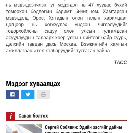
нь мэдэгдсэнчлэн, уг мэдэгдэл нь 47 хуудас бүхий
томоохон бодлогын баримт бичиг юм. Хамтарсан
мэдэгдэлд Орос, Хятадын олон талын харилцааг
цогцоор нь хөгжүүлэх үндсэн чиглэлүүдийг
тодорхойлсны сацуу олон улсын тулгамдсан
асуудлуудын талаарх хоёр улсын нийтлэг байр суурь,
дэлхийн тавцан дахь Москва, Бээжингийн хамтын
ажиллагааны гол хэлбэрүүдийг тусгасан байна.
ТАСС
Мэдээг хуваалцах
i
Санал болгох
Сергей Собянин: Эдийн засгийг дайны
горимд шилжүүлбэл Орос сүйрнэ