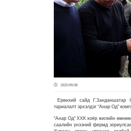
2025/09/08
Ерөнхий сайд Г.Занданшатар 
тариалалт эрхэлдэг “Анар Од” ком
“Анар Од” ХХК хоёр жилийн өмнөө
саалийн үнээний фермд зориулсан