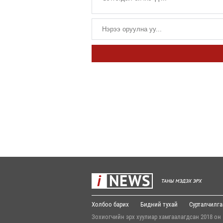
Холбоо барих
Бидний тухай
Сурталчилга
Зохиогчийн эрх хуулиар хамгаалагдсан 2018 он