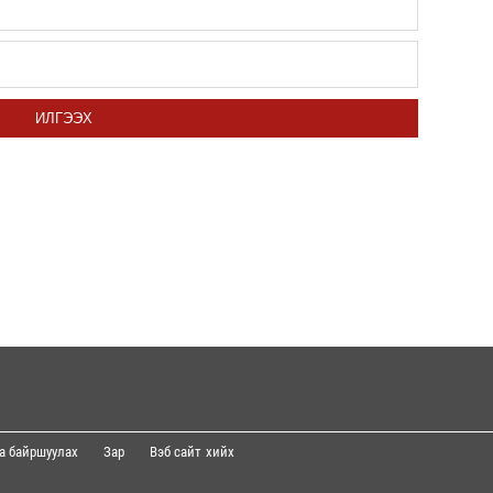
Р.Да
орло
Даян
ИЛГЭЭХ
Д.Ан
Д.На
өлги
а байршуулах
Зар
Вэб сайт
хийх