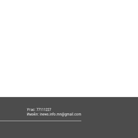
ваадорж: Энэ намрын экспортын
го Монголд боломж олго...
 аварга Б.Орхонбаяр, Улсын заан
ар, Б.Серик нар "Дэл...
цагдоржийн ховор гар бичмэл, эд
йн зүйлс бүхий тусга...
Утас: 77111227
Имэйл: inews.info.mn@gmail.com