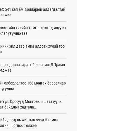
жигдар 08 цаг 54 мин
eX 541 сая ам.долларын алдагдалтай
ллажээ
нзадгад хот 2028 онд шинэ ДЦС-тай
о
жигдар 07 цаг 51 мин
ккогийн хилийн хамгаалалтад илүү их
лэг үзүүлнэ гэв
машины улсын дугаар сондгой
оор төгссөн бол өнөөдөр шатахуун
нийн хил дээр амиа алдсан хүний тоо
ээ
жигдар 07 цаг 48 мин
лцээ даваа гарагт болно гэж Д.Трамп
ваадорж: Энэ намрын экспортын
го Монголд боломж олгож болох юм
эгджээ
жигдар 07 цаг 42 мин
+ олборлолтоо 188 мянган баррелиар
нбаатарт өдөртөө 30 хэм дулаан
гдүүлнэ
жигдар 07 цаг 38 мин
т-Үүл: Оросууд Монголын шатахууны
7 болох талбайг Элчин сайд,
ат байдлыг хадгала...
омат төлөөлөгчийн газрын
үүнүүдэд танилцуулав
26-08-06
ийн дээд амжилтын эзэн Нирмал
агийн цогцсыг олжээ
слэх урлагийн оюуны өв сан” тусгай