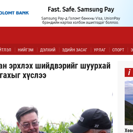
ЙТЛЭЛ
НИЙГЭМ
ДЭЛХИЙ
ЭДИЙН ЗАСАГ
УРЛАГ
СПОРТ
Э
ан эрхлэх шийдвэрийг шуурхай
i
гахыг хүслээ
Хөв