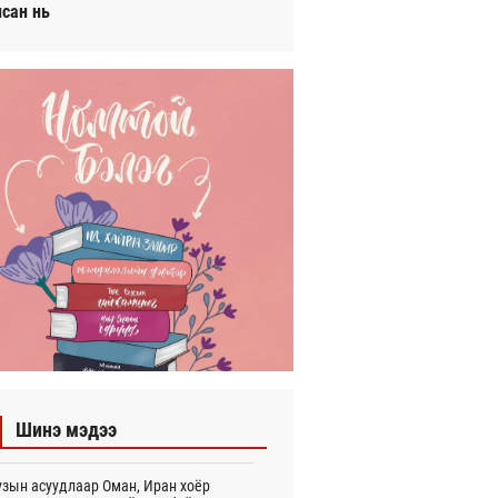
исан нь
Шинэ мэдээ
зын асуудлаар Оман, Иран хоёр