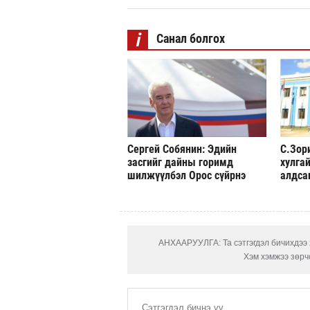
i
Санал болгох
Сергей Собянин: Эдийн
С.Зор
засгийг дайны горимд
хулгай
шилжүүлбэл Орос сүйрнэ
алдса
АНХААРУУЛГА: Та сэтгэгдэл бичихдээ х
Хэм хэмжээ зөрчс