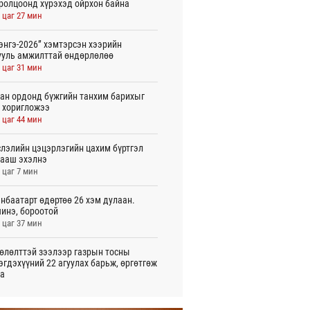
ролцоонд хүрэхэд ойрхон байна
 цаг 27 мин
энгэ-2026” хэмтэрсэн хээрийн
ууль амжилттай өндөрлөлөө
 цаг 31 мин
ан ордонд бүжгийн танхим барихыг
 хоригложээ
 цаг 44 мин
лэлийн цэцэрлэгийн цахим бүртгэл
ааш эхэлнэ
 цаг 7 мин
нбаатарт өдөртөө 26 хэм дулаан.
инэ, бороотой
 цаг 37 мин
өлөлттэй зээлээр газрын тосны
эгдэхүүний 22 агуулах барьж, өргөтгөж
а
игдөр 20 цаг 44 мин