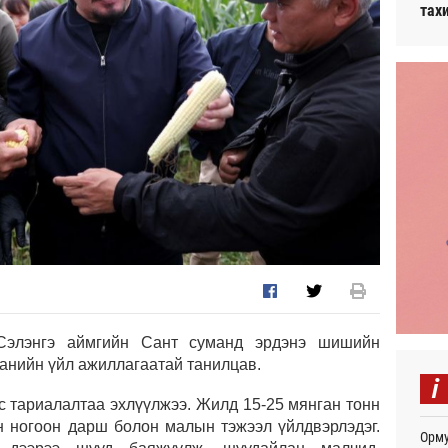
тах
Сэлэнгэ аймгийн Сант суманд эрдэнэ шишийн
панийн үйл ажиллагаатай танилцав.
i
с тариалалтаа эхлүүлжээ. Жилд 15-25 мянган тонн
 ногоон дарш болон малын тэжээл үйлдвэрлэдэг.
Орму