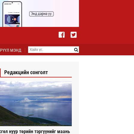
РҮҮЛ МЭНД
Редакцийн сонголт
сгөл нуур төрийн тэргүүнийг маань