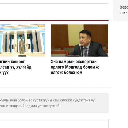
үзэс
Хөвс
20
тахи
Энэ 
Аун 
505.
мянг
нийг
20
УИХ,
Шейх
зарл
Олон
20
олим
игийн хөшөөг
Энэ намрын экспортын
лсан уу, хулгайд
орлого Монголд боломж
н уу?
олгож болох юм
Шата
хува
COP1
сург
ууль зүйн болон ёс суртахууны хэм хэмжээг хүндэтгэнэ үү.
өн сэтгэгдэлийг админ устгах эрхтэй.
Хөрө
зээл
“Эрх