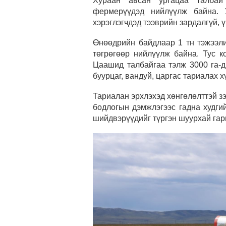
Хураан авсан ургацаа талбай
фермерүүдэд нийлүүлж байна. 
хэрэглэгчдэд тээврийн зардалгүй, 
Өнөөдрийн байдлаар 1 тн тэжээли
төгрөгөөр нийлүүлж байна. Тус к
Цаашид талбайгаа тэлж 3000 га-д
буурцаг, вандуй, царгас тариалах х
Тариалан эрхлэхэд хөнгөлөлттэй зэ
бодлогын дэмжлэгээс гадна худги
шийдвэрүүдийг түргэн шуурхай гарг