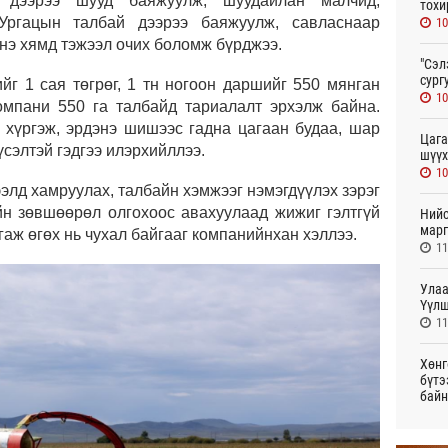
 дээрээ шууд баяжуулж, шуудайлан малчид,
тохи
Ургацын талбай дээрээ баяжуулж, савласнаар
10
үнэ хямд тэжээл очих боломж бүрджээ.
"Сэл
сург
йг 1 сая төгрөг, 1 тн ногоон даршийг 550 мянган
10
омпани 550 га талбайд тариалалт эрхэлж байна.
 хүргэж, эрдэнэ шишээс гадна цагаан будаа, шар
Цага
үсэлтэй гэдгээ илэрхийллээ.
шүүх
10
элд хамруулах, талбайн хэмжээг нэмэгдүүлэх зэрэг
йн зөвшөөрөл олгохоос авахуулаад жижиг гэлтгүй
Нийс
марг
аж өгөх нь чухал байгааг компанийнхан хэллээ.
11
Улаа
Үүлш
11
Хөнг
бүтэ
байн
Өч