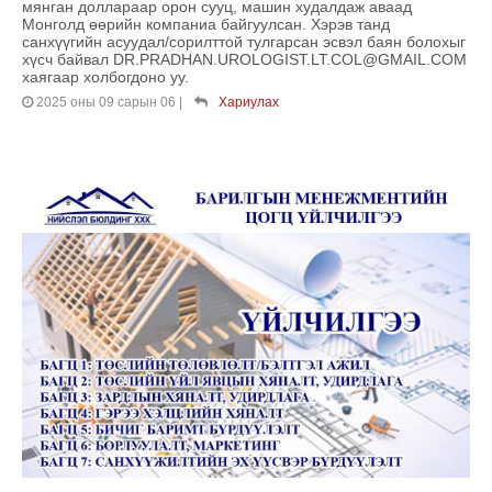
мянган доллараар орон сууц, машин худалдаж аваад
Монголд өөрийн компаниа байгуулсан. Хэрэв танд
санхүүгийн асуудал/сорилттой тулгарсан эсвэл баян болохыг
хүсч байвал DR.PRADHAN.UROLOGIST.LT.COL@GMAIL.COM
хаягаар холбогдоно уу.
2025 оны 09 сарын 06
|
Хариулах