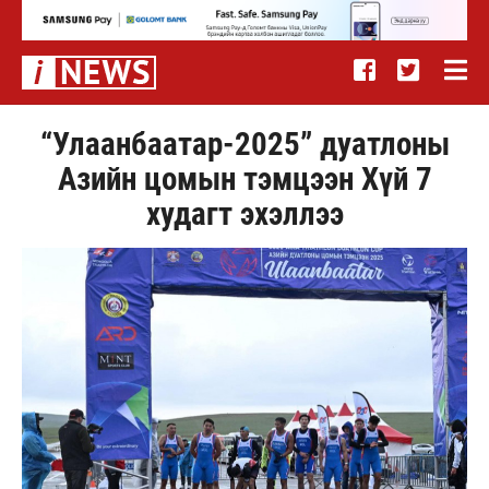
“Улаанбаатар-2025” дуатлоны
Азийн цомын тэмцээн Хүй 7
худагт эхэллээ