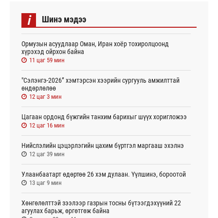
i
Шинэ мэдээ
Ормузын асуудлаар Оман, Иран хоёр тохиролцоонд
хүрэхэд ойрхон байна
11 цаг 59 мин
"Сэлэнгэ-2026” хэмтэрсэн хээрийн сургууль амжилттай
өндөрлөлөө
12 цаг 3 мин
Цагаан ордонд бүжгийн танхим барихыг шүүх хоригложээ
12 цаг 16 мин
Нийслэлийн цэцэрлэгийн цахим бүртгэл маргааш эхэлнэ
12 цаг 39 мин
Улаанбаатарт өдөртөө 26 хэм дулаан. Үүлшинэ, бороотой
13 цаг 9 мин
Хөнгөлөлттэй зээлээр газрын тосны бүтээгдэхүүний 22
агуулах барьж, өргөтгөж байна