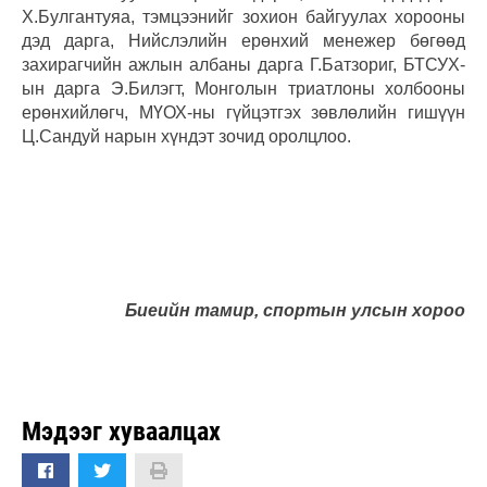
Х.Булгантуяа, тэмцээнийг зохион байгуулах хорооны
дэд дарга, Нийслэлийн ерөнхий менежер бөгөөд
захирагчийн ажлын албаны дарга Г.Батзориг, БТСУХ-
ын дарга Э.Билэгт, Монголын триатлоны холбооны
ерөнхийлөгч, МҮОХ-ны гүйцэтгэх зөвлөлийн гишүүн
Ц.Сандуй нарын хүндэт зочид оролцлоо.
Биеийн тамир, спортын улсын хороо
Мэдээг хуваалцах