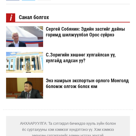
i
Санал болгох
Сергей Собянин: Эдийн засгийг дайны
горимд шилжүүлбэл Орос сүйрнэ
С.Зоригийн хөшөөг хулгайлсан уу,
хулгайд алдсан уу?
Энэ намрын экспортын орлого Монголд
боломж олгож болох юм
АНХААРУУЛГА: Та сэтгэгдэл бичихдээ хууль зүйн болон
ёс суртахууны хэм хэмжээг хүндэтгэнэ үү. Хэм хэмжээ
зөрчсөн сэтгэгдэлийг админ устгах эрхтэй.