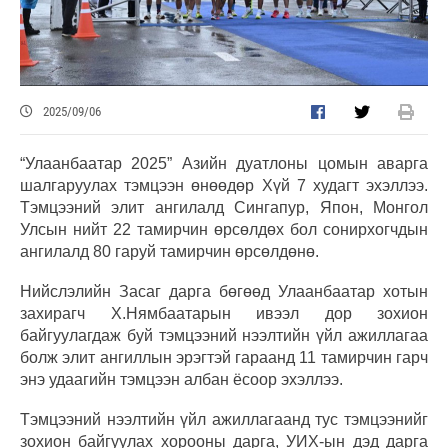
2025/09/06
“Улаанбаатар 2025” Азийн дуатлоны цомын аварга
шалгаруулах тэмцээн өнөөдөр Хүй 7 худагт эхэллээ.
Тэмцээний элит ангилалд Сингапур, Япон, Монгол
Улсын нийт 22 тамирчин өрсөлдөх бол сонирхогчдын
ангилалд 80 гаруй тамирчин өрсөлдөнө.
Нийслэлийн Засаг дарга бөгөөд Улаанбаатар хотын
захирагч Х.Нямбаатарын ивээл дор зохион
байгуулагдаж буй тэмцээний нээлтийн үйл ажиллагаа
болж элит ангиллын эрэгтэй гараанд 11 тамирчин гарч
энэ удаагийн тэмцээн албан ёсоор эхэллээ.
Тэмцээний нээлтийн үйл ажиллагаанд тус тэмцээнийг
зохион байгуулах хорооны дарга, УИХ-ын дэд дарга