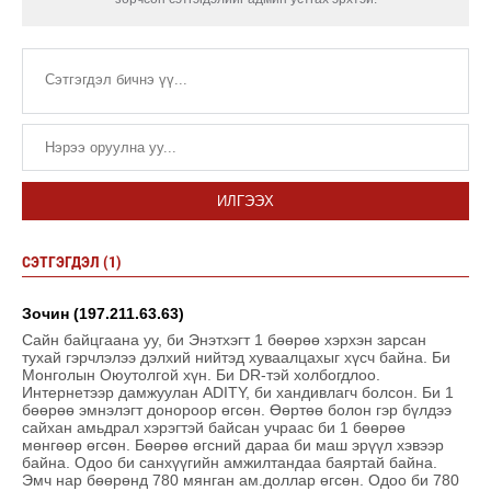
ИЛГЭЭХ
СЭТГЭГДЭЛ (1)
Зочин (197.211.63.63)
Сайн байцгаана уу, би Энэтхэгт 1 бөөрөө хэрхэн зарсан
тухай гэрчлэлээ дэлхий нийтэд хуваалцахыг хүсч байна. Би
Монголын Оюутолгой хүн. Би DR-тэй холбогдлоо.
Интернетээр дамжуулан ADITY, би хандивлагч болсон. Би 1
бөөрөө эмнэлэгт донороор өгсөн. Өөртөө болон гэр бүлдээ
сайхан амьдрал хэрэгтэй байсан учраас би 1 бөөрөө
мөнгөөр өгсөн. Бөөрөө өгсний дараа би маш эрүүл хэвээр
байна. Одоо би санхүүгийн амжилтандаа баяртай байна.
Эмч нар бөөрөнд 780 мянган ам.доллар өгсөн. Одоо би 780