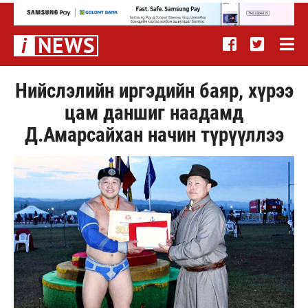
Нийслэлийн иргэдийн баяр, хүрээ
цам даншиг наадамд
Д.Амарсайхан начин түрүүллээ