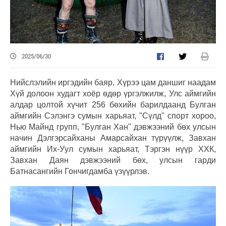
2025/06/30
Нийслэлийн иргэдийн баяр, Хүрээ цам даншиг наадам
Хүй долоон худагт хоёр өдөр үргэлжилж, Улс аймгийн
алдар цолтой хүчит 256 бөхийн барилдаанд Булган
аймгийн Сэлэнгэ сумын харьяат, "Сүлд" спорт хороо,
Нью Майнд групп, "Булган Хан" дэвжээний бөх улсын
начин Дэлгэрсайханы Амарсайхан түрүүлж, Завхан
аймгийн Их-Уул сумын харьяат, Тэргэн нүүр ХХК,
Завхан Даян дэвжээний бөх, улсын гарди
Батнасангийн Гончигдамба үзүүрлэв.