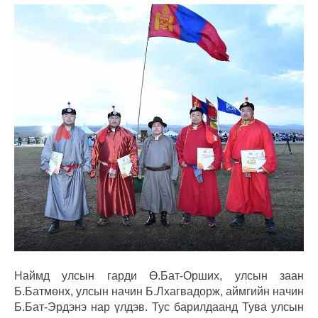
Наймд улсын гарди Ө.Бат-Орших, улсын заан
Б.Батмөнх, улсын начин Б.Лхагвадорж, аймгийн начин
Б.Бат-Эрдэнэ нар үлдэв. Тус барилдаанд Тува улсын