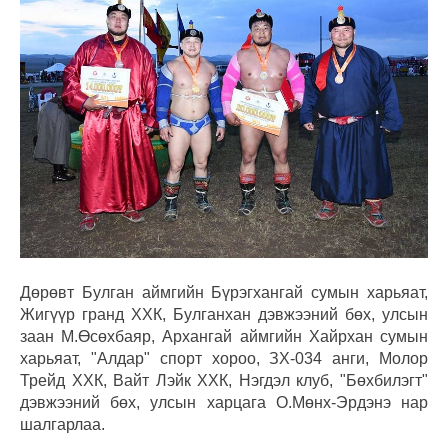
Дөрөвт Булган аймгийн Бүрэгхангай сумын харьяат,
Жигүүр гранд ХХК, Булганхан дэвжээний бөх, улсын
заан М.Өсөхбаяр, Архангай аймгийн Хайрхан сумын
харьяат, "Алдар" спорт хороо, ЗХ-034 анги, Молор
Трейд ХХК, Вайт Лэйк ХХК, Нэгдэл клуб, "Бөхбилэгт"
дэвжээний бөх, улсын харцага О.Мөнх-Эрдэнэ нар
шалгарлаа.