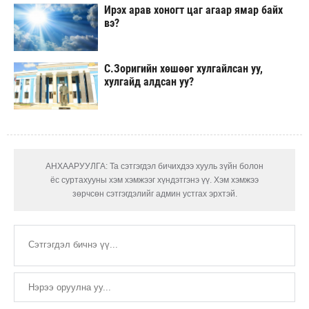
Ирэх арав хоногт цаг агаар ямар байх
вэ?
С.Зоригийн хөшөөг хулгайлсан уу,
хулгайд алдсан уу?
АНХААРУУЛГА: Та сэтгэгдэл бичихдээ хууль зүйн болон
ёс суртахууны хэм хэмжээг хүндэтгэнэ үү. Хэм хэмжээ
зөрчсөн сэтгэгдэлийг админ устгах эрхтэй.