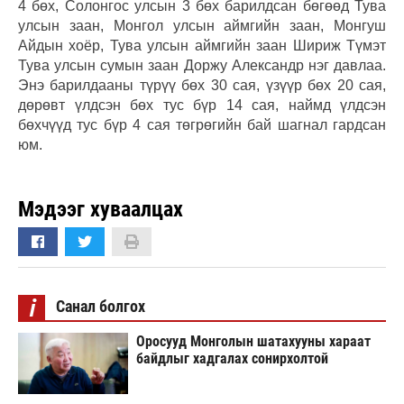
4 бөх, Солонгос улсын 3 бөх барилдсан бөгөөд Тува
улсын заан, Монгол улсын аймгийн заан, Монгуш
Айдын хоёр, Тува улсын аймгийн заан Шириж Түмэт
Тува улсын сумын заан Доржу Александр нэг давлаа.
Энэ барилдааны түрүү бөх 30 сая, үзүүр бөх 20 сая,
дөрөвт үлдсэн бөх тус бүр 14 сая, наймд үлдсэн
бөхчүүд тус бүр 4 сая төгрөгийн бай шагнал гардсан
юм.
Мэдээг хуваалцах
i
Санал болгох
Оросууд Монголын шатахууны хараат
байдлыг хадгалах сонирхолтой