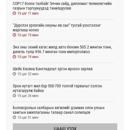
СОР17 болох талбайг Элчин сайд, дипломат төлөөлөгчийн
газрын тэргүүнүүдэд танилцуулав
15 цаг 11 мин
“Дүрслэх урлагийн оюуны өв сан” тусгай үзэсгэлэнг
маргааш нээнэ
15 цаг 15 мин
Энэ оны эхний хагас жилд авто бензин 505.2 мянган тонн,
дизель түлш 956.7 мянган тонн импортолжээ
15 цаг 19 мин
Шейх Хасина Бангладешт эргэн ирэхээ зарлав
15 цаг 22 мин
Орон нутагт жил бүр 500-700 толгой тарвагыг сэлгэн
нутагшуулж байна
15 цаг 26 мин
Боловсролын салбарын хөгжлийг дэмжих олон улсын
хамтын ажиллагааны талаар санал солилцов
15 цаг 31 мин
ЦААШ ҮЗЭХ