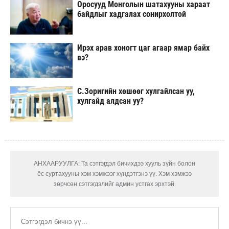
Оросууд Монголын шатахууны хараат
байдлыг хадгалах сонирхолтой
Ирэх арав хоногт цаг агаар ямар байх
вэ?
С.Зоригийн хөшөөг хулгайлсан уу,
хулгайд алдсан уу?
АНХААРУУЛГА: Та сэтгэгдэл бичихдээ хууль зүйн болон
ёс суртахууны хэм хэмжээг хүндэтгэнэ үү. Хэм хэмжээ
зөрчсөн сэтгэгдэлийг админ устгах эрхтэй.