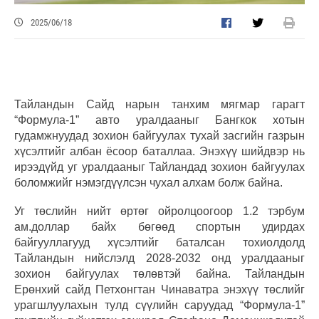
2025/06/18
Тайландын Сайд нарын танхим мягмар гарагт
“Формула-1” авто уралдааныг Бангкок хотын
гудамжнуудад зохион байгуулах тухай засгийн газрын
хүсэлтийг албан ёсоор баталлаа. Энэхүү шийдвэр нь
ирээдүйд уг уралдааныг Тайландад зохион байгуулах
боломжийг нэмэгдүүлсэн чухал алхам болж байна.
Уг төслийн нийт өртөг ойролцоогоор 1.2 тэрбум
ам.доллар байх бөгөөд спортын удирдах
байгууллагууд хүсэлтийг баталсан тохиолдолд
Тайландын нийслэлд 2028-2032 онд уралдааныг
зохион байгуулах төлөвтэй байна. Тайландын
Ерөнхий сайд Петхонгтан Чинаватра энэхүү төслийг
урагшлуулахын тулд сүүлийн саруудад “Формула-1”