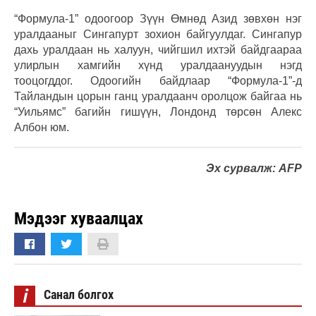
“Формула-1” одоогоор Зүүн Өмнөд Азид зөвхөн нэг
уралдааныг Сингапурт зохион байгуулдаг. Сингапур
дахь уралдаан нь халуун, чийгшил ихтэй байдгаараа
улирлын хамгийн хүнд уралдаануудын нэгд
тооцогддог. Одоогийн байдлаар “Формула-1”-д
Тайландын цорын ганц уралдаанч оролцож байгаа нь
“Уильямс” багийн гишүүн, Лондонд төрсөн Алекс
Албон юм.
Эх сурвалж: AFP
Мэдээг хуваалцах
i
Санал болгох