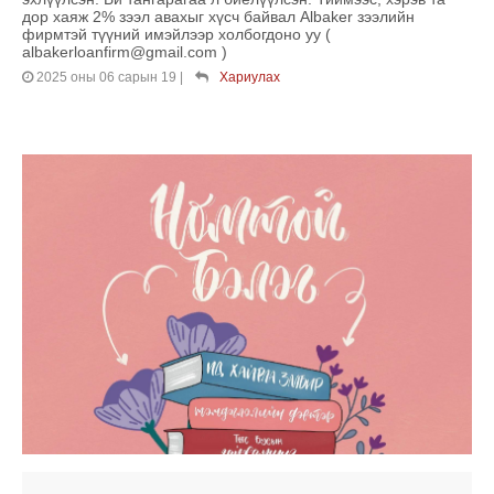
дор хаяж 2% зээл авахыг хүсч байвал Albaker зээлийн
фирмтэй түүний имэйлээр холбогдоно уу (
albakerloanfirm@gmail.com )
2025 оны 06 сарын 19
|
Хариулах