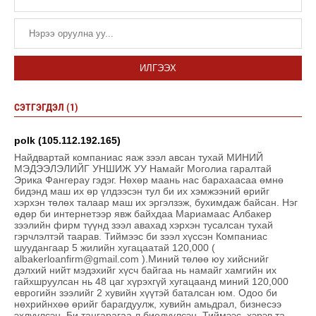
ИЛГЭЭХ
СЭТГЭГДЭЛ (1)
polk (105.112.192.165)
Найдвартай компаниас яаж зээл авсан тухай МИНИЙ
МЭДЭЭЛЭЛИЙГ УНШИЖ УУ Намайг Моголиа гаралтай
Эрика Фангерау гэдэг. Нөхөр маань нас барахаасаа өмнө
бидэнд маш их өр үлдээсэн тул би их хэмжээний өрийг
хэрхэн төлөх талаар маш их эргэлзэж, бухимдаж байсан. Нэг
өдөр би интернетээр явж байхдаа Мариамаас Албакер
зээлийн фирм түүнд зээл авахад хэрхэн тусалсан тухай
гэрчлэлтэй таарав. Тиймээс би зээл хүссэн Компаниас
шуудангаар 5 жилийн хугацаатай 120,000 (
albakerloanfirm@gmail.com ).Миний төлөө юу хийснийг
дэлхий нийт мэдэхийг хүсч байгаа нь намайг хамгийн их
гайхшруулсан нь 48 цаг хүрэхгүй хугацаанд миний 120,000
еврогийн зээлийг 2 хувийн хүүтэй баталсан юм. Одоо би
нөхрийнхөө өрийг барагдуулж, хувийн амьдрал, бизнесээ
эхлүүлсэн. Би тангарагаа л биелүүлсэн. Тиймээс, хэрэв та