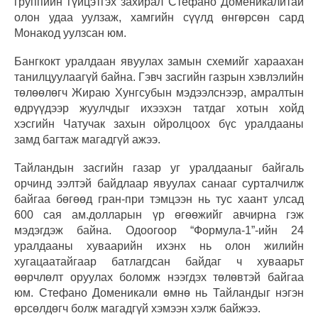
группийн гүйцэтгэх захирал Стефано Доменикалитай
олон удаа уулзаж, хамгийн сүүлд өнгөрсөн сард
Монакод уулзсан юм.
Бангкокт уралдаан явуулах замын схемийг хараахан
танилцуулаагүй байна. Гэвч засгийн газрын хэвлэлийн
төлөөлөгч Жираю Хунгсубын мэдээлснээр, амралтын
өдрүүдээр жуулчдыг ихээхэн татдаг хотын хойд
хэсгийн Чатучак захын ойролцоох бүс уралдааны
замд багтаж магадгүй ажээ.
Тайландын засгийн газар уг уралдааныг байгаль
орчинд ээлтэй байдлаар явуулах санааг сурталчилж
байгаа бөгөөд гран-при тэмцээн нь тус хаант улсад
600 сая ам.долларын үр өгөөжийг авчирна гэж
мэдэгдэж байна. Одоогоор “Формула-1”-ийн 24
уралдааны хуваарийн ихэнх нь олон жилийн
хугацаатайгаар батлагдсан байдаг ч хуваарьт
өөрчлөлт оруулах боломж нээгдэх төлөвтэй байгаа
юм. Стефано Доменикали өмнө нь Тайландыг нэгэн
өрсөлдөгч болж магадгүй хэмээн хэлж байжээ.