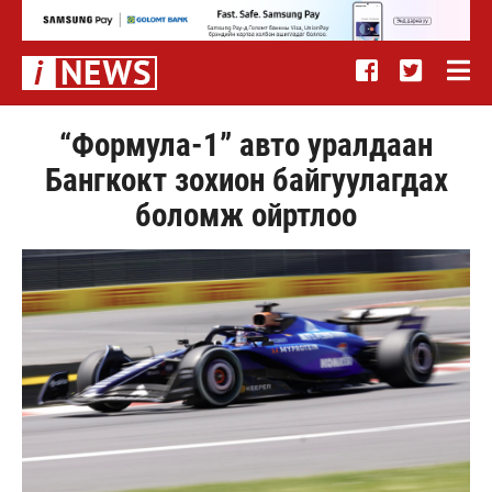
“Формула-1” авто уралдаан
Бангкокт зохион байгуулагдах
боломж ойртлоо