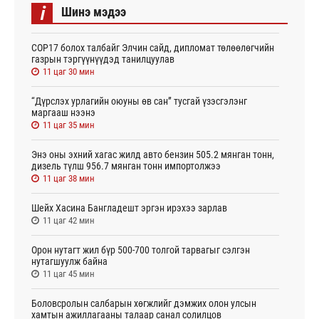
i
Шинэ мэдээ
СОР17 болох талбайг Элчин сайд, дипломат төлөөлөгчийн
газрын тэргүүнүүдэд танилцуулав
11 цаг 30 мин
“Дүрслэх урлагийн оюуны өв сан” тусгай үзэсгэлэнг
маргааш нээнэ
11 цаг 35 мин
Энэ оны эхний хагас жилд авто бензин 505.2 мянган тонн,
дизель түлш 956.7 мянган тонн импортолжээ
11 цаг 38 мин
Шейх Хасина Бангладешт эргэн ирэхээ зарлав
11 цаг 42 мин
Орон нутагт жил бүр 500-700 толгой тарвагыг сэлгэн
нутагшуулж байна
11 цаг 45 мин
Боловсролын салбарын хөгжлийг дэмжих олон улсын
хамтын ажиллагааны талаар санал солилцов