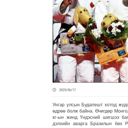
2025/06/17
Унгар улсын Будапешт хотод жүд
өдрөө болж байна. Өчигдөр Монго
кг-ын жинд Үндэсний шигшээ ба
дэлхийн аварга Бразилын бөх Р