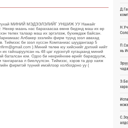
Өч
Д.Га
комп
Худа
өрий
ан тухай МИНИЙ МЭДЭЭЛЭЛИЙГ УНШИЖ УУ Намайг
Өч
Н.Уч
г. Нөхөр маань нас барахаасаа өмнө бидэнд маш их өр
Соло
рхэн төлөх талаар маш их эргэлзэж, бухимдаж байсан.
АНУ-
Мариамаас Албакер зээлийн фирм түүнд зээл авахад
монг
ав. Тиймээс би зээл хүссэн Компаниас шуудангаар 5
П.Са
хамг
anfirm@gmail.com ).Миний төлөө юу хийснийг дэлхий нийт
нь И
н их гайхшруулсан нь 48 цаг хүрэхгүй хугацаанд миний
Өч
тэй баталсан юм. Одоо би нөхрийнхөө өрийг барагдуулж,
 тангарагаа л биелүүлсэн. Тиймээс, хэрэв та дор хаяж
Эрүү
Месс
элийн фирмтэй түүний имэйлээр холбогдоно уу (
чада
Өч
Татв
Э.Ба
үүди
хара
Өч
Испа
Евро
өсж
байн
Өч
С.Зо
алдс
Эмэг
орол