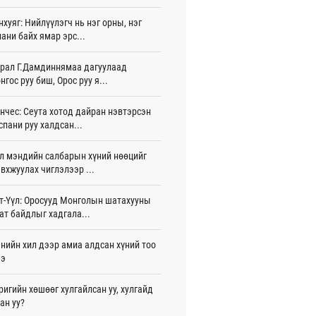
игдөр 15 цаг 40 мин
нхуяг: Нийлүүлэгч нь нэг орны, нэг
ани байх ямар эрс...
лдагч Н.Амарзаяа: 32 хуудастай
н дэвтэр долоо хоногт л дүүрдэг
игдөр 15 цаг 31 мин
рал Г.Дамдиннямаа дагуулаад
нгос руу биш, Орос руу я...
д Фулбрайтын хөтөлбөрөөр 150 гаруй
ол залуус магистрын зэрэг
нчес: Сеута хотод дайран нэвтэрсэн
аалаад байна
спани руу халдсан...
игдөр 12 цаг 01 мин
л мэндийн салбарын хүний нөөцийг
и 80 мянган евро хандивлажээ
вхжуулах чиглэлээр ...
игдөр 11 цаг 30 мин
арын өртэй шатахуун импортлогч ААН-
т-Үүл: Оросууд Монголын шатахууны
йн дансыг битүүмжлэхгүй
ат байдлыг хадгала...
игдөр 11 цаг 20 мин
нийн хил дээр амиа алдсан хүний тоо
пт аагим халуун өдрүүд үргэлжилсээр
ээ
а
игдөр 11 цаг 20 мин
ригийн хөшөөг хулгайлсан уу, хулгайд
ан уу?
тэй шигшээ баг Азийн наадам-д
цохоор бэлтгэлээ хангаж байна