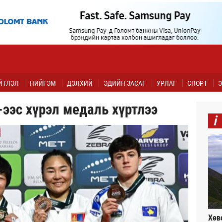
ЙТЛЭЛ
НИЙГЭМ
ДЭЛХИЙ
ЭДИЙН ЗАСАГ
УРЛАГ
СПОРТ
Э
ээс хүрэл медаль хүртлээ
i
Хөв