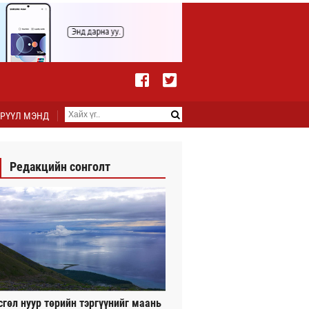
РҮҮЛ МЭНД
Редакцийн сонголт
сгөл нуур төрийн тэргүүнийг маань