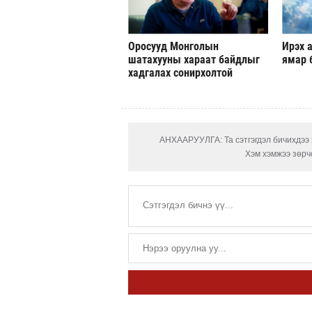
Оросууд Монголын
Ирэх а
шатахууны хараат байдлыг
ямар 
хадгалах сонирхолтой
АНХААРУУЛГА: Та сэтгэгдэл бичихдээ х
Хэм хэмжээ зөрчс