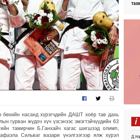
тах
о бөхийн насанд хүрэгчдийн ДАШТ хоёр тав дахь
i
лын гурван жүдоч хүч үзсэнээс эмэгтэйчүүдийн 63
гийн тамирчин Б.Ганхайч хагас шигшээд олимп,
афаэла Сильваг вазари үнэлгээгээр ялж хүрэл
Д.На