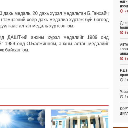
өлги
нээл
7 
 дахь медаль, 20 дахь хүрэл медальтан Б.Ганхайч
н тэмцээний хоёр дахь медалиа хүртэж буй бөгөөд
Дала
дуулгаас алтан медаль хүртсэн юм.
болн
8 
ид ДАШТ-ий анхны хүрэл медалийг 1989 онд
йг 1989 онд О.Балжинням, анхны алтан медалийг
Авто
тоог
эж байсан юм.
авна
8 
Р.Да
орло
8 
Улаа
8 
СОР1
дипл
тэрг
23