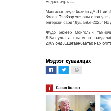
медаль хүртлээ.
Монголын жүдо бөхийн ДАШТ-ий 33
болов. Тэрбээр энэ оны олон улсы
өнгөрсөн сард "Душанбе-2025" Их 
Жүдо бөхөөр Монголын тамирч
Д.Баттулга, анхны мөнгөн медали
2009 онд Х.Цагаанбаатар нар хүрт
Мэдээг хуваалцах
i
Санал болгох