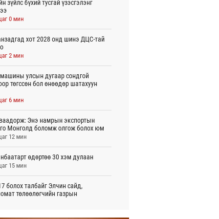
йн зүйлс бүхий тусгай үзэсгэлэнг
ээ
цаг 0 мин
нзадгад хот 2028 онд шинэ ДЦС-тай
о
цаг 2 мин
машины улсын дугаар сондгой
оор төгссөн бол өнөөдөр шатахуун
цаг 6 мин
ваадорж: Энэ намрын экспортын
го Монголд боломж олгож болох юм
цаг 12 мин
нбаатарт өдөртөө 30 хэм дулаан
цаг 15 мин
7 болох талбайг Элчин сайд,
омат төлөөлөгчийн газрын
үүнүүдэд танилцуулав
 цаг 44 мин