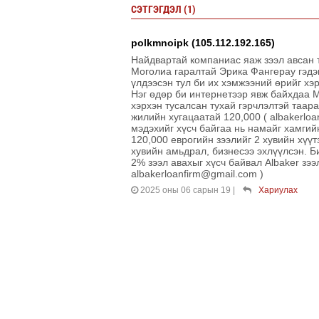
СЭТГЭГДЭЛ (1)
polkmnoipk (105.112.192.165)
Найдвартай компаниас яаж зээл авс
Моголиа гаралтай Эрика Фангерау гэдэ
үлдээсэн тул би их хэмжээний өрийг хэ
Нэг өдөр би интернетээр явж байхдаа 
хэрхэн тусалсан тухай гэрчлэлтэй таар
жилийн хугацаатай 120,000 ( albakerlo
мэдэхийг хүсч байгаа нь намайг хамгий
120,000 еврогийн зээлийг 2 хувийн хүү
хувийн амьдрал, бизнесээ эхлүүлсэн. Би
2% зээл авахыг хүсч байвал Albaker зэ
albakerloanfirm@gmail.com )
2025 оны 06 сарын 19
|
Хариулах