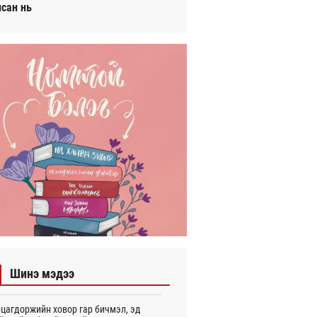
исан нь
Шинэ мэдээ
цагдоржийн ховор гар бичмэл, эд