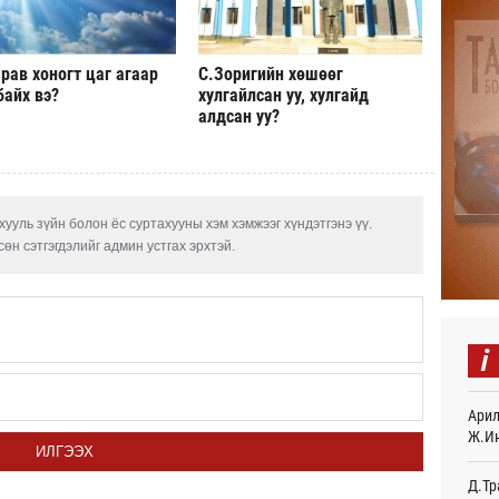
“Дүр
үзэс
23
рав хоногт цаг агаар
С.Зоригийн хөшөөг
байх вэ?
хулгайлсан уу, хулгайд
Энэ 
алдсан уу?
505.
мянг
23
Шейх
ууль зүйн болон ёс суртахууны хэм хэмжээг хүндэтгэнэ үү.
зарл
өн сэтгэгдэлийг админ устгах эрхтэй.
23
Орон
тарв
23
i
Боло
олон
сана
Арил
Өч
Ж.И
ИЛГЭЭХ
Найм
Д.Тр
10,0