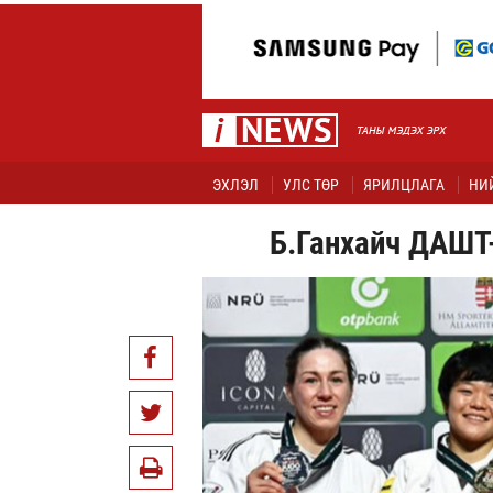
ЭХЛЭЛ
УЛС ТӨР
ЯРИЛЦЛАГА
НИ
Б.Ганхайч ДАШТ-