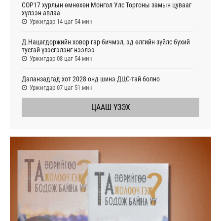
COP17 хурлын өмнөхөн Монгол Улс Торгоны замын цувааг
хүлээн авлаа
Уржигдар 14 цаг 54 мин
Д.Нацагдоржийн ховор гар бичмэл, эд өлгийн зүйлс бүхий
тусгай үзэсгэлэнг нээлээ
Уржигдар 08 цаг 54 мин
Даланзадгад хот 2028 онд шинэ ДЦС-тай болно
Уржигдар 07 цаг 51 мин
ЦААШ ҮЗЭХ