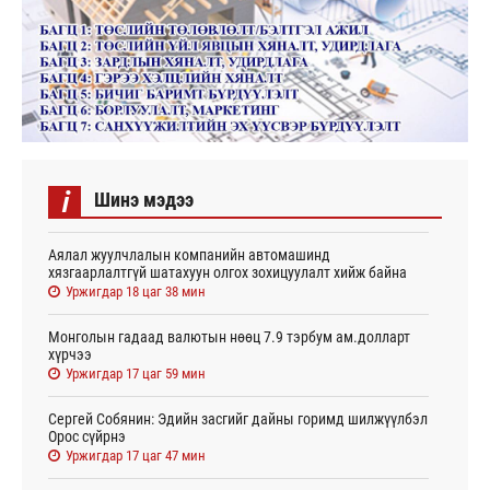
i
Шинэ мэдээ
Аялал жуулчлалын компанийн автомашинд
хязгаарлалтгүй шатахуун олгох зохицуулалт хийж байна
Уржигдар 18 цаг 38 мин
Монголын гадаад валютын нөөц 7.9 тэрбум ам.долларт
хүрчээ
Уржигдар 17 цаг 59 мин
Сергей Собянин: Эдийн засгийг дайны горимд шилжүүлбэл
Орос сүйрнэ
Уржигдар 17 цаг 47 мин