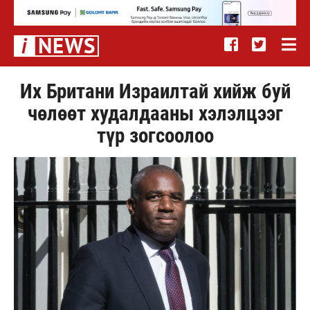
Их Британи Израилтай хийж буй
чөлөөт худалдааны хэлэлцээг
түр зогсоолоо