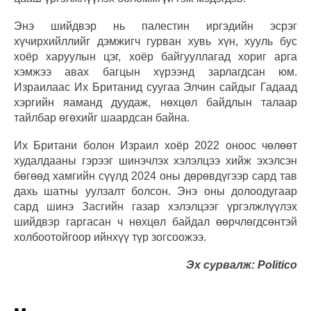
Энэ шийдвэр нь палестин иргэдийн эсрэг
хүчирхийллийг дэмжигч гурван хувь хүн, хууль бус
хоёр харуулын цэг, хоёр байгууллагад хориг арга
хэмжээ авах багцын хүрээнд зарлагдсан юм.
Израилаас Их Британид суугаа Элчин сайдыг Гадаад
хэргийн яаманд дуудаж, нөхцөл байдлын талаар
тайлбар өгөхийг шаардсан байна.
Их Британи болон Израил хоёр 2022 оноос чөлөөт
худалдааны гэрээг шинэчлэх хэлэлцээ хийж эхэлсэн
бөгөөд хамгийн сүүлд 2024 оны дөрөвдүгээр сард тав
дахь шатны уулзалт болсон. Энэ оны долоодугаар
сард шинэ Засгийн газар хэлэлцээг үргэлжлүүлэх
шийдвэр гаргасан ч нөхцөл байдал өөрчлөгдсөнтэй
холбоотойгоор ийнхүү түр зогсоожээ.
Эх сурвалж: Politico