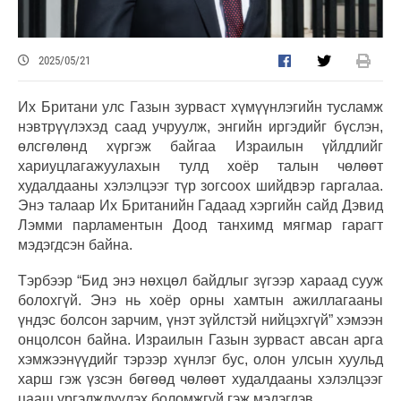
2025/05/21
Их Британи улс Газын зурваст хүмүүнлэгийн тусламж
нэвтрүүлэхэд саад учруулж, энгийн иргэдийг бүслэн,
өлсгөлөнд хүргэж байгаа Израилын үйлдлийг
хариуцлагажуулахын тулд хоёр талын чөлөөт
худалдааны хэлэлцээг түр зогсоох шийдвэр гаргалаа.
Энэ талаар Их Британийн Гадаад хэргийн сайд Дэвид
Лэмми парламентын Доод танхимд мягмар гарагт
мэдэгдсэн байна.
Тэрбээр “Бид энэ нөхцөл байдлыг зүгээр хараад сууж
болохгүй. Энэ нь хоёр орны хамтын ажиллагааны
үндэс болсон зарчим, үнэт зүйлстэй нийцэхгүй” хэмээн
онцолсон байна. Израилын Газын зурваст авсан арга
хэмжээнүүдийг тэрээр хүнлэг бус, олон улсын хуульд
харш гэж үзсэн бөгөөд чөлөөт худалдааны хэлэлцээг
цааш үргэлжлүүлэх боломжгүй гэж мэдэгдэв.