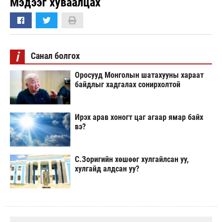
Мэдээг хуваалцах
i
Санал болгох
Оросууд Монголын шатахууны хараат
байдлыг хадгалах сонирхолтой
Ирэх арав хоногт цаг агаар ямар байх
вэ?
С.Зоригийн хөшөөг хулгайлсан уу,
хулгайд алдсан уу?