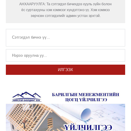
АНХААРУУЛГА: Та сэтгэгдэл бичихдээ хууль зүйн болон
ёс суртахууны хэм хэмжээг хүндэтгэнэ үү. Хэм хэмжээ
зөрчсөн сэтгэгдэлийг админ устгах эрхтэй.
ИЛГЭЭХ