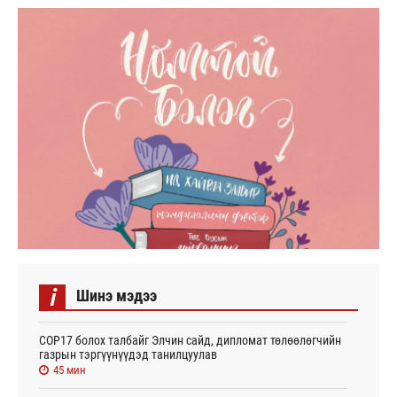
i
Шинэ мэдээ
СОР17 болох талбайг Элчин сайд, дипломат төлөөлөгчийн
газрын тэргүүнүүдэд танилцуулав
45 мин