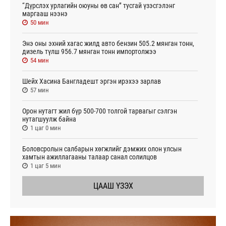
“Дүрслэх урлагийн оюуны өв сан” тусгай үзэсгэлэнг
маргааш нээнэ
50 мин
Энэ оны эхний хагас жилд авто бензин 505.2 мянган тонн,
дизель түлш 956.7 мянган тонн импортолжээ
54 мин
Шейх Хасина Бангладешт эргэн ирэхээ зарлав
57 мин
Орон нутагт жил бүр 500-700 толгой тарвагыг сэлгэн
нутагшуулж байна
1 цаг 0 мин
Боловсролын салбарын хөгжлийг дэмжих олон улсын
хамтын ажиллагааны талаар санал солилцов
1 цаг 5 мин
ЦААШ ҮЗЭХ