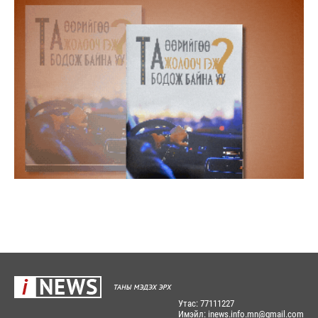
Утас: 77111227
Имэйл: inews.info.mn@gmail.com