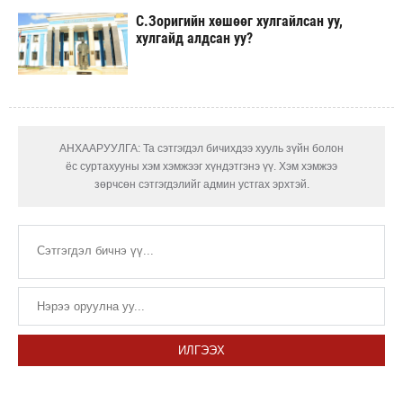
С.Зоригийн хөшөөг хулгайлсан уу,
хулгайд алдсан уу?
АНХААРУУЛГА: Та сэтгэгдэл бичихдээ хууль зүйн болон
ёс суртахууны хэм хэмжээг хүндэтгэнэ үү. Хэм хэмжээ
зөрчсөн сэтгэгдэлийг админ устгах эрхтэй.
ИЛГЭЭХ