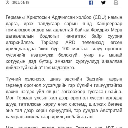
2025/04/15
Германы Христосын Ардчилсан холбоо (CDU) намын
дарга, ирэх тавдугаар сарын 6-нд Канцлераар
томилогдох өндөр магадлалтай байгаа Фридрих Мерц
цагаачлалын бодлогыг чангатгах байр сууриа
илэрхийллээ. Тэрбээр ARD телевизэд өгсөн
ярилцлагадаа “жил бүр 100 мянгаас илүү орогнол
хүсэгчийг нэвтрүүлж болохгүй, учир нь манай
хотуудын дэд бүтэц, эмнэлэг, сургуулиуд ачааллаа
дийлэхгүй байна” гэж мэдэгджээ.
Түүний хэлснээр, шинэ эвслийн Засгийн газрын
гэрээнд орогнол хүсэгчдийн гэр бүлийн гишүүдтэйгээ
дахин нэгдэх үйл явцыг зогсоохоор тусгасан байна.
Мөн Герман улсын хил дээр орогнол хүссэн иргэдэд
шууд татгалзсан хариу өгөх системд шилжих бөгөөд
энэ тал дээр хөрш орнуудтай, тэр дундаа Австритай
хамтран ажиллахаар ярилцаж байгаа аж.