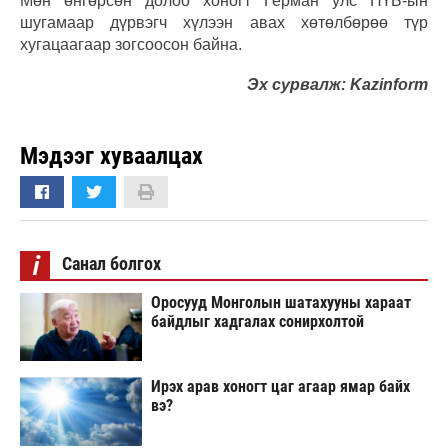
Мөн өнгөрсөн долоо хоногт Герман улс НҮБ-ын
шугамаар дүрвэгч хүлээн авах хөтөлбөрөө түр
хугацаагаар зогсоосон байна.
Эх сурвалж: Kazinform
Мэдээг хуваалцах
i
Санал болгох
Оросууд Монголын шатахууны хараат
байдлыг хадгалах сонирхолтой
Ирэх арав хоногт цаг агаар ямар байх
вэ?