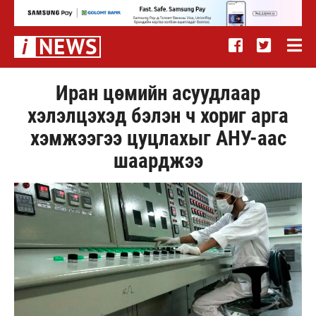
Иран цөмийн асуудлаар
хэлэлцэхэд бэлэн ч хориг арга
хэмжээгээ цуцлахыг АНУ-аас
шаарджээ