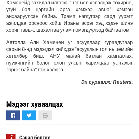
Хаменейд захидал илгээж, “нэг бол хэлэлцэж тохирно,
үгүй бол цэргийн арга хэмжээ авна” хэмээн
анхааруулсан байна. Трамп нэгдүгээр сард үүрэгт
ажилдаа орсноос хойш Ираны эсрэг хэд хэдэн шинэ
хориг тавьж, шахалтаа улам нэмэгдүүлээд байгаа юм.
Аятолла Али Хаменей уг асуудлаар гуравдугаар
сарын 8-нд мэдэгдэл хийхдээ “асуудлын гол нь цөмийн
хөтөлбөр биш. АНУ манай батлан хамгаалах,
пуужингийн болон олон улсын харилцааг устгахыг
зорьж байна” гэж хэлжээ.
Эх сурвалж: Reuters.
Мэдээг хуваалцах
i
Санал болгох