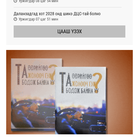
Уржигдар 08 цаг 54 мин
Даланзадгад хот 2028 онд шинэ ДЦС-тай болно
Уржигдар 07 цаг 51 мин
ЦААШ ҮЗЭХ