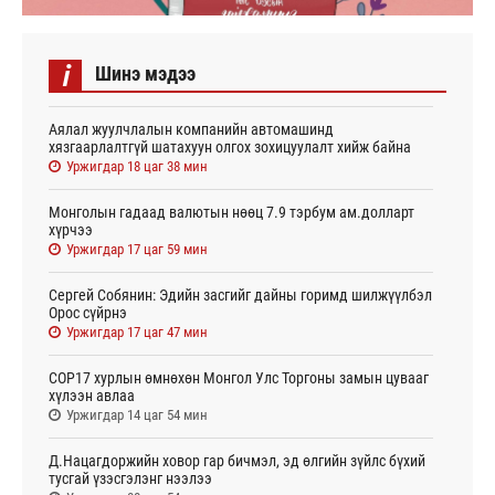
i
Шинэ мэдээ
Аялал жуулчлалын компанийн автомашинд
хязгаарлалтгүй шатахуун олгох зохицуулалт хийж байна
Уржигдар 18 цаг 38 мин
Монголын гадаад валютын нөөц 7.9 тэрбум ам.долларт
хүрчээ
Уржигдар 17 цаг 59 мин
Сергей Собянин: Эдийн засгийг дайны горимд шилжүүлбэл
Орос сүйрнэ
Уржигдар 17 цаг 47 мин
COP17 хурлын өмнөхөн Монгол Улс Торгоны замын цувааг
хүлээн авлаа
Уржигдар 14 цаг 54 мин
Д.Нацагдоржийн ховор гар бичмэл, эд өлгийн зүйлс бүхий
тусгай үзэсгэлэнг нээлээ