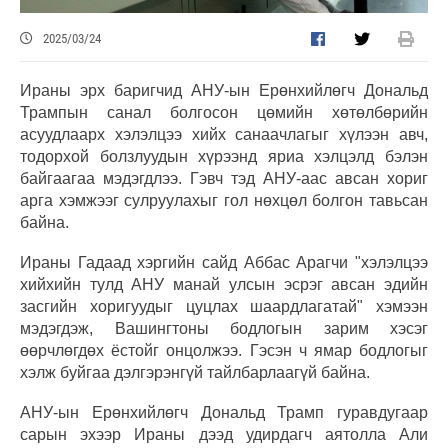
2025/03/24
Ираны эрх баригчид АНУ-ын Ерөнхийлөгч Дональд
Трампын санал болгосон цөмийн хөтөлбөрийн
асуудлаарх хэлэлцээ хийх санаачлагыг хүлээн авч,
тодорхой болзлуудын хүрээнд яриа хэлцэлд бэлэн
байгаагаа мэдэгдлээ. Гэвч тэд АНУ-аас авсан хориг
арга хэмжээг сулруулахыг гол нөхцөл болгон тавьсан
байна.
Ираны Гадаад хэргийн сайд Аббас Арагчи "хэлэлцээ
хийхийн тулд АНУ манай улсын эсрэг авсан эдийн
засгийн хоригуудыг цуцлах шаардлагатай" хэмээн
мэдэгдэж, Вашингтоны бодлогын зарим хэсэг
өөрчлөгдөх ёстойг онцолжээ. Гэсэн ч ямар бодлогыг
хэлж буйгаа дэлгэрэнгүй тайлбарлаагүй байна.
АНУ-ын Ерөнхийлөгч Дональд Трамп гуравдугаар
сарын эхээр Ираны дээд удирдагч аятолла Али