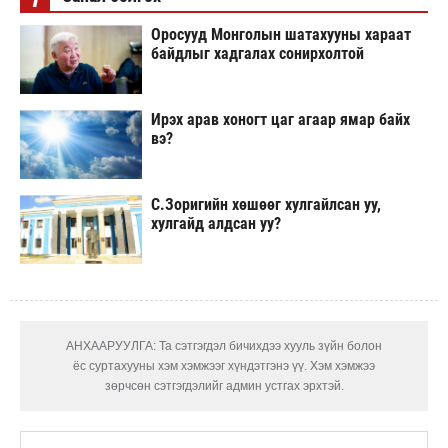
Оросууд Монголын шатахууны хараат
байдлыг хадгалах сонирхолтой
Ирэх арав хоногт цаг агаар ямар байх
вэ?
С.Зоригийн хөшөөг хулгайлсан уу,
хулгайд алдсан уу?
АНХААРУУЛГА: Та сэтгэгдэл бичихдээ хууль зүйн болон
ёс суртахууны хэм хэмжээг хүндэтгэнэ үү. Хэм хэмжээ
зөрчсөн сэтгэгдэлийг админ устгах эрхтэй.