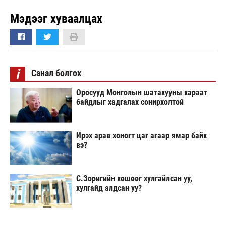
Мэдээг хуваалцах
i
Санал болгох
Оросууд Монголын шатахууны хараат
байдлыг хадгалах сонирхолтой
Ирэх арав хоногт цаг агаар ямар байх
вэ?
С.Зоригийн хөшөөг хулгайлсан уу,
хулгайд алдсан уу?