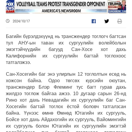
2024/10/17
Багийн бүрэлдэхүүнд нь трансжендер тоглогч багтсан
тул АНУ-ын таван их сургуулийн волейболын
эмэгтэйчүүдийн багууд Сан-Хосе хот дахь
Калифорнийн их сургуулийн багтай тоглохоос
татгалзжээ.
Сан-Хосегийн баг энэ улирлын 12 тоглолтын есөд нь
хожсон байна. Одоо төгсөх курсийн оюутан,
трансжендер Блэр Флеминг тус багт гурав дахь
жилдээ тоглож байгаа ажээ. 10 дугаар сарын 26-нд
Рино хот дахь Невадагийн их сургуулийн баг Сан-
Хосегийн багтай тоглох ёстой боловч татгалзсан
байна. Үүнээс өмнө Өмнөд Ютагийн их сургууль,
Бойсе хот дахь Айдахогийн их сургууль, Вайомингийн
их сургууль болон Ютагийн их сургуулийн эмэгтэй