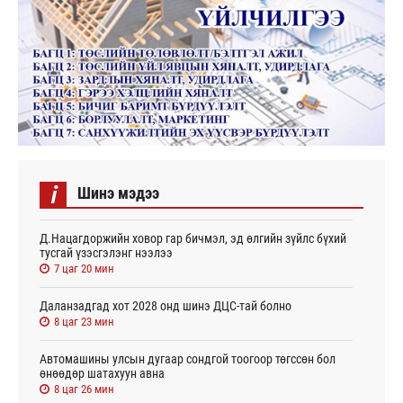
i
Шинэ мэдээ
Д.Нацагдоржийн ховор гар бичмэл, эд өлгийн зүйлс бүхий
тусгай үзэсгэлэнг нээлээ
7 цаг 20 мин
Даланзадгад хот 2028 онд шинэ ДЦС-тай болно
8 цаг 23 мин
Автомашины улсын дугаар сондгой тоогоор төгссөн бол
өнөөдөр шатахуун авна
8 цаг 26 мин