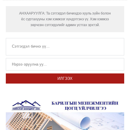
АНХААРУУЛГА: Та сэтгэгдэл бичихдээ хууль зүйн болон
ёс суртахууны хэм хэмжээг хүндэтгэнэ үү. Хэм хэмжээ
зөрчсөн сэтгэгдэлийг админ устгах эрхтэй.
ИЛГЭЭХ