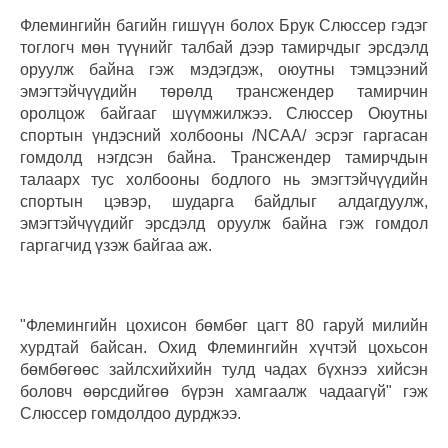
Флемингийн багийн гишүүн болох Брук Слюссер гэдэг
тоглогч мөн түүнийг талбай дээр тамирчдыг эрсдэлд
оруулж байна гэж мэдэгдэж, оюутны тэмцээний
эмэгтэйчүүдийн төрөлд трансжендер тамирчин
оролцож байгааг шүүмжилжээ. Слюссер Оюутны
спортын үндэсний холбооны /NCAA/ эсрэг гаргасан
гомдолд нэгдсэн байна. Трансжендер тамирчдын
талаарх тус холбооны бодлого нь эмэгтэйчүүдийн
спортын цэвэр, шударга байдлыг алдагдуулж,
эмэгтэйчүүдийг эрсдэлд оруулж байна гэж гомдол
гаргагчид үзэж байгаа аж.
"Флемингийн цохисон бөмбөг цагт 80 гаруй милийн
хурдтай байсан. Охид Флемингийн хүчтэй цохьсон
бөмбөгөөс зайлсхийхийн тулд чадах бүхнээ хийсэн
боловч өөрсдийгөө бүрэн хамгаалж чадаагүй" гэж
Слюссер гомдолдоо дурджээ.