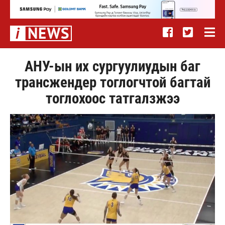
АНУ-ын их сургуулиудын баг
трансжендер тоглогчтой багтай
тоглохоос татгалзжээ