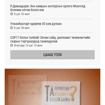
Р.Даваадорж: Энэ намрын экспортын орлого Монголд
боломж олгож болох юм
8 цаг 32 мин
Улаанбаатарт өдөртөө 30 хэм дулаан
8 цаг 36 мин
СОР17 болох талбайг Элчин сайд, дипломат төлөөлөгчийн
газрын тэргүүнүүдэд танилцуулав
Өчигдөр 16 цаг 10 мин
ЦААШ ҮЗЭХ