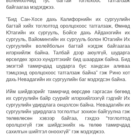
волейболчид тус багтай тоглохоос татгалзаж
байгаагаа мэдэгджээ.
"Бид Сан-Хосе дахь Калифорнийн их сургуулийн
багтай хийх тоглолтод оролцохоос татгалзаж, Өмнөд
Ютагийн их сургууль, Бойсе дахь Айдахогийн их
сургууль, Вайомингийн их сургууль болон Ютагийн Их
сургуулийн волейболын багтай нэгдэж байгаагаа
илэрхийлж байна. Талбай дээр аюулгүй, шударга
өрсөлдөх эрхээ хүндэтгэхийг бид шаардаж байна. Бид
эмэгтэй тамирчдад шударга бус хандсан аливаа
тэмцээнд оролцохоос татгалзаж байна" гэж Рино хот
дахь Невадагийн их сургуулийн баг мэдэгдсэн байна.
Ийм шийдвэрийг тамирчид өөрсдөө гаргасан бөгөөд
их сургуулийн байр суурийг илэрхийлээгүй гэдгийг Их
сургуулийн удирдлага онцолсон байна. Невадагийн их
сургуулийн удирдлага тоглолтыг зохион байгуулна гэж
төлөвлөсөн хэвээр байгаа, гэхдээ “тоглолтод
оролцохгүй гэж шийдсэнийх нь төлөө тамирчдад
сахилгын шийтгэл оноохгүй" гэж мэдэгджээ.