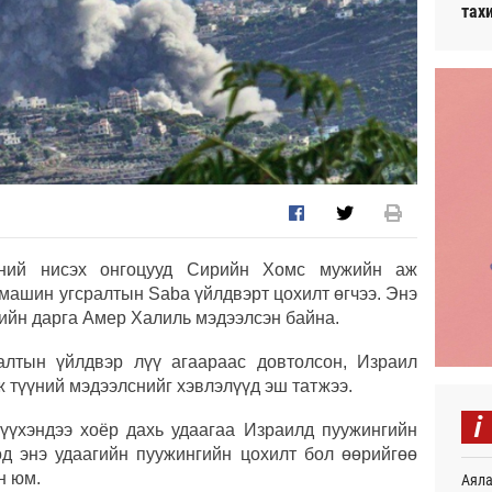
тах
чний нисэх онгоцууд Сирийн Хомс мужийн аж
машин угсралтын Saba үйлдвэрт цохилт өгчээ. Энэ
сийн дарга Амер Халиль мэдээлсэн байна.
алтын үйлдвэр лүү агаараас довтолсон, Израил
ж түүний мэдээлснийг хэвлэлүүд эш татжээ.
i
үүхэндээ хоёр дахь удаагаа Израилд пуужингийн
өд энэ удаагийн пуужингийн цохилт бол өөрийгөө
н юм.
Аяла