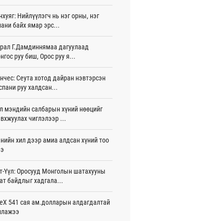
жигдар 16 цаг 01 мин
нхуяг: Нийлүүлэгч нь нэг орны, нэг
ани байх ямар эрс...
 Хасина Бангладешт эргэн ирэхээ
ав
жигдар 15 цаг 58 мин
рал Г.Дамдиннямаа дагуулаад
нгос руу биш, Орос руу я...
 нутагт жил бүр 500-700 толгой
агыг сэлгэн нутагшуулж байна
нчес: Сеута хотод дайран нэвтэрсэн
жигдар 15 цаг 54 мин
спани руу халдсан...
всролын салбарын хөгжлийг дэмжих
л мэндийн салбарын хүний нөөцийг
 улсын хамтын ажиллагааны талаар
л солилцов
вхжуулах чиглэлээр ...
жигдар 15 цаг 50 мин
нийн хил дээр амиа алдсан хүний тоо
дугаар сард Сүхбаатар боомтоор
ээ
17 тонн Аи-92 автобензин импортолжээ
жигдар 15 цаг 40 мин
т-Үүл: Оросууд Монголын шатахууны
ат байдлыг хадгала...
лдагч Н.Амарзаяа: 32 хуудастай
н дэвтэр долоо хоногт л дүүрдэг
жигдар 15 цаг 31 мин
eX 541 сая ам.долларын алдагдалтай
ллажээ
д Фулбрайтын хөтөлбөрөөр 150 гаруй