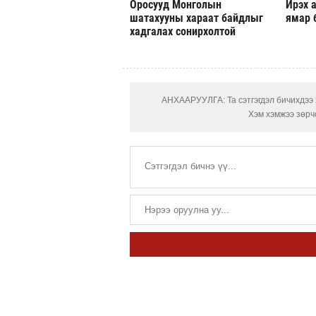
Оросууд Монголын
Ирэх а
шатахууны хараат байдлыг
ямар 
хадгалах сонирхолтой
АНХААРУУЛГА: Та сэтгэгдэл бичихдээ х
Хэм хэмжээ зөрчс