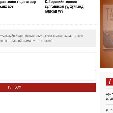
рав хоногт цаг агаар
С.Зоригийн хөшөөг
Авто
байх вэ?
хулгайлсан уу, хулгайд
тоог
алдсан уу?
авна
16
Р.Да
орло
ууль зүйн болон ёс суртахууны хэм хэмжээг хүндэтгэнэ үү.
16
өн сэтгэгдэлийг админ устгах эрхтэй.
Улаа
16
СОР1
дипл
тэрг
Ур
i
“Дүр
ИЛГЭЭХ
үзэс
Арил
Ур
Ж.И
Энэ 
505.
Д.Тр
мянг