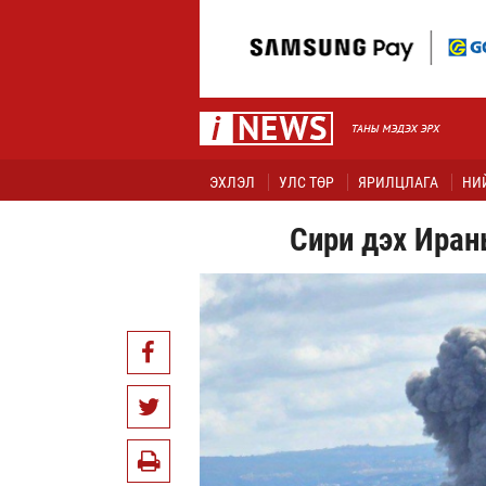
ЭХЛЭЛ
УЛС ТӨР
ЯРИЛЦЛАГА
НИ
Сири дэх Иран