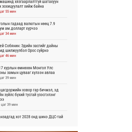
машинд хязгаарлалтгүй шатахуун
х зохицуулалт хийж байна
цаг 55 мин
олын гадаад валютын нөөц 7.9
ум ам.долларт хүрчээ
цаг 34 мин
ей Собянин: Эдийн засгийг дайны
мд шилжүүлбэл Орос сүйрнэ
цаг 46 мин
7 хурлын өмнөхөн Монгол Улс
оны замын цувааг хүлээн авлаа
цаг 39 мин
цагдоржийн ховор гар бичмэл, эд
йн зүйлс бүхий тусгай үзэсгэлэнг
ээ
 цаг 39 мин
нзадгад хот 2028 онд шинэ ДЦС-тай
о
 цаг 41 мин