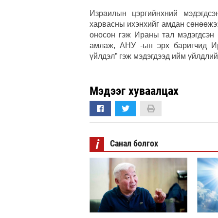
Израилын цэргийнхний мэдэгдсэ
харвасны ихэнхийг амдан сөнөөжэ
оносон гэж Ираны тал мэдэгдсэн 
амлаж, АНУ -ын эрх баригчид И
үйлдэл” гэж мэдэгдээд ийм үйлдли
Мэдээг хуваалцах
i
Санал болгох