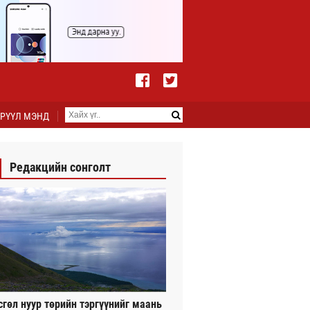
РҮҮЛ МЭНД
Редакцийн сонголт
сгөл нуур төрийн тэргүүнийг маань