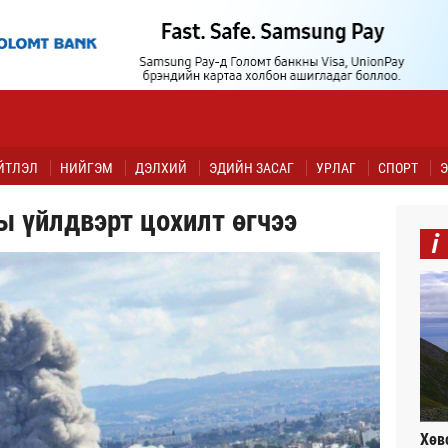
ЙТЛЭЛ
НИЙГЭМ
ДЭЛХИЙ
ЭДИЙН ЗАСАГ
УРЛАГ
СПОРТ
Э
ы үйлдвэрт цохилт өгчээ
i
Хөв