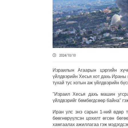
2024/10/10
Израилын Агаарын цэргийн хү
үйлдвэрийн Хесья хот дахь Ираны 
тухай тус хотын аж үйлдвэрийн бү
"Израил Хесья дахь машин угср
үйлдвэрийг бөмбөгдсөөр байна" гэ
Иран улс энэ сарын 1-ний өдөр т
бөөгнөрүүлсэн цохилт өгсөн бөгө
хамгаалах ажиллагаа гэж мэдэгдсэ