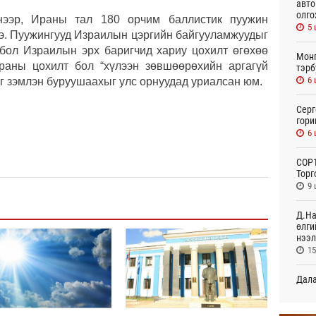
авто
олго
нээр, Ираны тал 180 орчим баллистик пуужин
5 
э. Пуужингууд Израилын цэргийн байгууламжуудыг
бол Израилын эрх баригчид хариу цохилт өгөхөө
Монг
раны цохилт бол “хүлээн зөвшөөрөхийн аргагүй
тэрб
6 
йг зэмлэн буруушаахыг улс орнуудад уриалсан юм.
Серг
гори
6 
COP1
Торг
9 
Д.На
өлги
нээл
15
Дала
болн
16