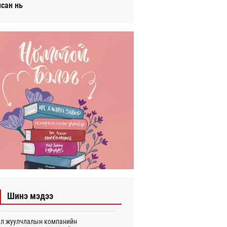
исан нь
Шинэ мэдээ
л жуулчлалын компанийн