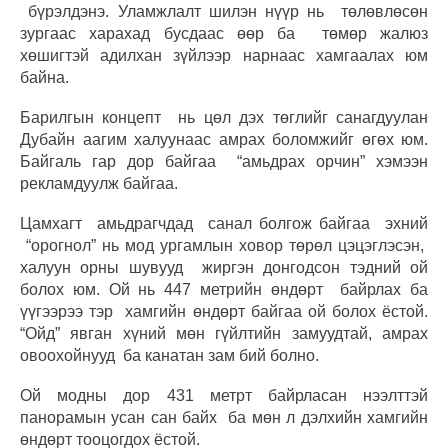
бүрэлдэнэ. Уламжлалт шилэн нүүр нь төлөвлөсөн
зургаас харахад бусдаас өөр ба төмөр жалюз
хөшигтэй адилхан зүйлээр нарнаас хамгаалах юм
байна.
Барилгын концепт нь цөл дэх төглийг санагдуулан
Дубайн аагим халуунаас амрах боломжийг өгөх юм.
Байгаль гар дор байгаа “амьдрах орчин” хэмээн
рекламдуулж байгаа.
Цамхагт амьдрагчдад санал болгож байгаа эхний
“орогнол” нь мод ургамлын ховор төрөл цэцэглэсэн,
халуун орны шувууд жиргэн донгодсон тэдний ой
болох юм. Ой нь 447 метрийн өндөрт байрлах ба
үүгээрээ тэр хамгийн өндөрт байгаа ой болох ёстой.
“Ойд” явган хүний мөн гүйлтийн замуудтай, амрах
овоохойнууд ба канатан зам бий болно.
Ой модны дор 431 метрт байрласан нээлттэй
панорамын усан сан байх ба мөн л дэлхийн хамгийн
өндөрт тооцогдох ёстой.