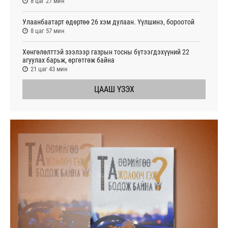
8 цаг 27 мин
Улаанбаатарт өдөртөө 26 хэм дулаан. Үүлшинэ, бороотой
8 цаг 57 мин
Хөнгөлөлттэй зээлээр газрын тосны бүтээгдэхүүний 22
агуулах барьж, өргөтгөж байна
21 цаг 43 мин
ЦААШ ҮЗЭХ