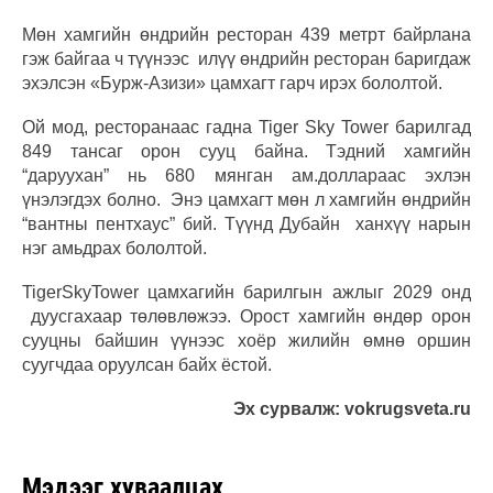
Мөн хамгийн өндрийн ресторан 439 метрт байрлана
гэж байгаа ч түүнээс илүү өндрийн ресторан баригдаж
эхэлсэн «Бурж-Азизи» цамхагт гарч ирэх бололтой.
Ой мод, ресторанаас гадна Tiger Sky Tower барилгад
849 тансаг орон сууц байна. Тэдний хамгийн
“даруухан” нь 680 мянган ам.доллараас эхлэн
үнэлэгдэх болно. Энэ цамхагт мөн л хамгийн өндрийн
“вантны пентхаус” бий. Түүнд Дубайн ханхүү нарын
нэг амьдрах бололтой.
TigerSkyTower цамхагийн барилгын ажлыг 2029 онд
дуусгахаар төлөвлөжээ. Орост хамгийн өндөр орон
сууцны байшин үүнээс хоёр жилийн өмнө оршин
суугчдаа оруулсан байх ёстой.
Эх сурвалж: vokrugsveta.ru
Мэдээг хуваалцах