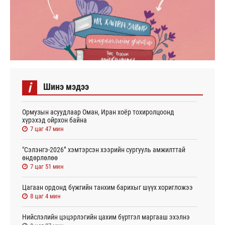
i
Шинэ мэдээ
Ормузын асуудлаар Оман, Иран хоёр тохиролцоонд
хүрэхэд ойрхон байна
7 цаг 47 мин
"Сэлэнгэ-2026” хэмтэрсэн хээрийн сургууль амжилттай
өндөрлөлөө
7 цаг 51 мин
Цагаан ордонд бүжгийн танхим барихыг шүүх хоригложээ
8 цаг 4 мин
Нийслэлийн цэцэрлэгийн цахим бүртгэл маргааш эхэлнэ