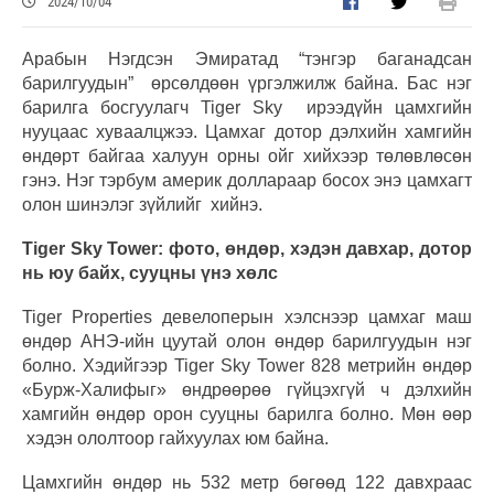
2024/10/04
Арабын Нэгдсэн Эмиратад “тэнгэр баганадсан
барилгуудын” өрсөлдөөн үргэлжилж байна. Бас нэг
барилга босгуулагч Tiger Sky ирээдүйн цамхгийн
нууцаас хуваалцжээ. Цамхаг дотор дэлхийн хамгийн
өндөрт байгаа халуун орны ойг хийхээр төлөвлөсөн
гэнэ. Нэг тэрбум америк доллараар босох энэ цамхагт
олон шинэлэг зүйлийг хийнэ.
Tiger Sky Tower: фото, өндөр, хэдэн давхар, дотор
нь юу байх, сууцны үнэ хөлс
Tiger Properties девелоперын хэлснээр цамхаг маш
өндөр АНЭ-ийн цуутай олон өндөр барилгуудын нэг
болно. Хэдийгээр Tiger Sky Tower 828 метрийн өндөр
«Бурж-Халифыг» өндрөөрөө гүйцэхгүй ч дэлхийн
хамгийн өндөр орон сууцны барилга болно. Мөн өөр
хэдэн ололтоор гайхуулах юм байна.
Цамхгийн өндөр нь 532 метр бөгөөд 122 давхраас