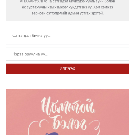
АНХААРУУЛГА: Та сэтгэгдэл бичихдээ хууль зүйн болон
ёс суртахууны хэм хэмжээг хүндэтгэнэ үү. Хэм хэмжээ
зөрчсөн сэтгэгдэлийг админ устгах эрхтэй.
ИЛГЭЭХ