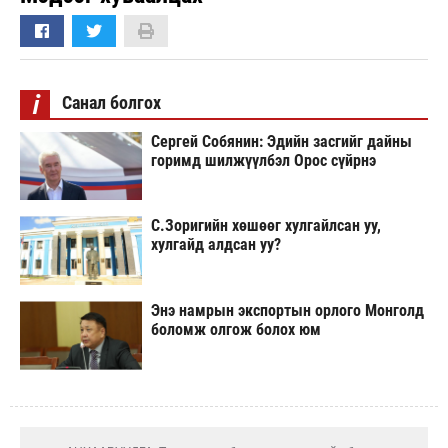
i
Санал болгох
Сергей Собянин: Эдийн засгийг дайны
горимд шилжүүлбэл Орос сүйрнэ
С.Зоригийн хөшөөг хулгайлсан уу,
хулгайд алдсан уу?
Энэ намрын экспортын орлого Монголд
боломж олгож болох юм