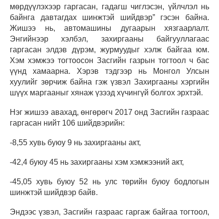
мөрдүүлэхээр гаргасан, гадагш чиглэсэн, үйлчлэл нь
байнга давтагдах шинжтэй шийдвэр
” гэсэн байна
.
Жишээ нь, автомашины дугаарын хязгаарлалт.
Энгийнээр хэлбэл, захиргааны байгууллагаас
гаргасан элдэв дүрэм, журмуудыг хэлж байгаа юм.
Хэм хэмжээ тогтоосон Засгийн газрын тогтоол ч бас
үүнд хамаарна. Хэрэв тэдгээр нь Монгол Улсын
хуулийг зөрчиж байна гэж үзвэл Захиргааны хэргийн
шүүх маргааныг хянаж үзээд хүчингүй болгох эрхтэй.
Нэг жишээ авахад, өнгөрөгч 2017 онд Засгийн газраас
гаргасан нийт 106 шийдвэрийн:
-8,55 хувь буюу 9 нь захиргааны акт,
-42,4 буюу 45 нь захиргааны хэм хэмжээний акт,
-45,05 хувь буюу 52 нь улс төрийн буюу бодлогын
шинжтэй шийдвэр байв.
Эндээс үзвэл, Засгийн газраас гаргаж байгаа тогтоол,