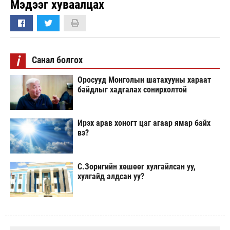
Мэдээг хуваалцах
i
Санал болгох
Оросууд Монголын шатахууны хараат
байдлыг хадгалах сонирхолтой
Ирэх арав хоногт цаг агаар ямар байх
вэ?
С.Зоригийн хөшөөг хулгайлсан уу,
хулгайд алдсан уу?