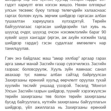
гэдэгт хариулт өгөх нэгхэн жишээ. Нөхөн олговрыг
улсын төсвөөс буюу татвар төлөгчдийн халааснаас
гаргах боловч хууль зөрчиж шийдвэр гаргасан албан
тушаалтан хариуцлага хүлээдэггүй. Төрийн
байгууллагаас гаргасан шийдвэрийн тал хувь нь
шүүхэд очдог, шүүхэд очсон нэхэмжлэлийн бараг 90
хувийг шүүх хангадаг (иргэн, аж ахуйн нэгжийн талд
шийдвэр гардаг) гэсэн судалгааг өмгөөлөгч нар
танилцуулав.
Гэвч энэ байдлаас маш “амар хялбар” аргаар гарах
арга замыг манай Засгийн газар сүвэгчилжээ. Засгийн
газраас боловсруулж, Хууль зүйн яамнаас санал
авахаар тус яамны албан сайтад байрлуулсан
Захиргааны ерөнхий хуульд өөрчлөлт оруулах тухай
хуулийн төслийг уншаад үзээрэй. Төсөлд “Монгол
Улсын Засгийн газрын шийдвэр, түүнийг хэрэгжүүлсэн
төрийн захиргааны төв болон төрийн захиргааны
бусад байгууллага, нутгийн захиргааны байгууллагын
шийдвэр, үйл ажиллагаа нь Захиргааны ерөнхий