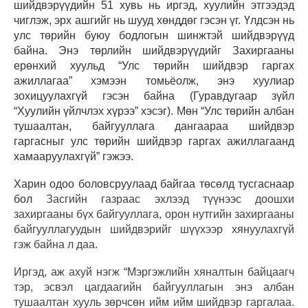
шийдвэрүүдийн 51 хувь нь иргэд, хуулийн этгээдэд
чиглэж, эрх ашгийг нь шууд хөнддөг гэсэн үг. Үлдсэн нь
улс төрийн буюу бодлогын шинжтэй шийдвэрүүд
байна.
Энэ төрлийн шийдвэрүүдийг Захиргааны
ерөнхий хуульд “Улс төрийн шийдвэр гаргах
ажиллагаа” хэмээн томьёолж, энэ хуулиар
зохицуулахгүй гэсэн байна (Гуравдугаар зүйл
“Хуулийн үйлчлэх хүрээ” хэсэг). Мөн
“Улс төрийн албан
тушаалтан, байгууллага дангаараа шийдвэр
гаргасныг улс төрийн шийдвэр гаргах ажиллагаанд
хамааруулахгүй” гэжээ.
Харин одоо боловсруулаад байгаа төсөлд тусгаснаар
бол
Засгийн газраас эхлээд түүнээс доошхи
захиргааны бүх байгууллага, орон нутгийн захиргааны
байгууллагуудын шийдвэрийг шүүхээр хянуулахгүй
гэж байна л даа.
Иргэд, аж ахуй нэгж “Мэргэжлийн хяналтын байцаагч
тэр, эсвэл цагдаагийн байгууллагын энэ албан
тушаалтан хууль зөрчсөн ийм ийм шийдвэр гаргалаа.