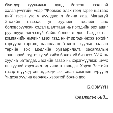
Өчигдөр хуульчдын дунд болсон нээлттэй
хэлэлцүүлгийн үеэр “Жоомоо алах гээд гэрээ шатаах
вий” гэсэн үгс ч дуулдаж л байна лаа. Магадгүй
Засгийн газраас уг хуулийн төслийг анх
боловсруулсан сэдэл шалтгаан нь иргэдийн эрх ашиг
руу шууд чиглээгүй байж болно л доо. Гэхдээ нэг
компанийн өмчийг авах гээд нийт иргэдийнхээ эрхийг
гаргуунд гаргаж, цаашлаад Үндсэн хуульд заасан
төрийн эрх мэдлийн хуваарилалт, засаглалын
тэнцвэрийг хүртэл үгүй хийж болохгүй биз дээ. УИХ нь
хуулиа баталдаг, Засгийн газар нь хэрэгжүүлдэг, шүүх
нь түүний хэрэгжилтэд хяналт тавьдаг. Хэрэв Засгийн
газар шүүхэд хянагдахгүй ээ гэвэл хамгийн түрүүнд
Үндсэн хуулиа өөрчлөх хэрэгтэй болно доо.
Б.СЭМҮҮН
Үргэлжлэл бий...