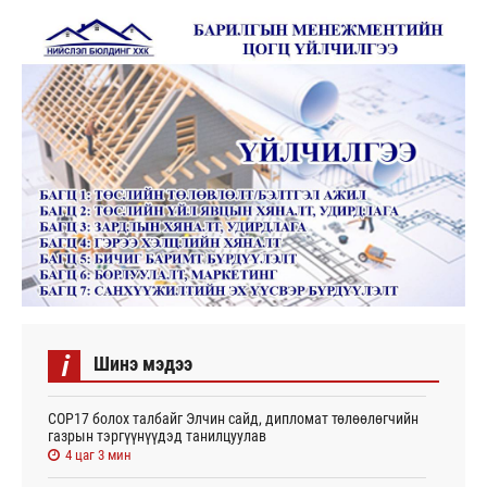
i
Шинэ мэдээ
СОР17 болох талбайг Элчин сайд, дипломат төлөөлөгчийн
газрын тэргүүнүүдэд танилцуулав
4 цаг 3 мин