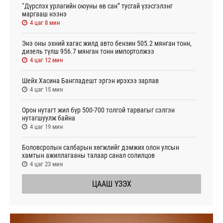
“Дүрслэх урлагийн оюуны өв сан” тусгай үзэсгэлэнг
маргааш нээнэ
4 цаг 8 мин
Энэ оны эхний хагас жилд авто бензин 505.2 мянган тонн,
дизель түлш 956.7 мянган тонн импортолжээ
4 цаг 12 мин
Шейх Хасина Бангладешт эргэн ирэхээ зарлав
4 цаг 15 мин
Орон нутагт жил бүр 500-700 толгой тарвагыг сэлгэн
нутагшуулж байна
4 цаг 19 мин
Боловсролын салбарын хөгжлийг дэмжих олон улсын
хамтын ажиллагааны талаар санал солилцов
4 цаг 23 мин
ЦААШ ҮЗЭХ