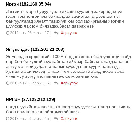
Иргэн (182.160.35.94)
Засгийн ямарч буруу зүйл хийсэнч хуулинд захирагдахгүй
гэсэн том толгой юм байналдаа.захиргааны дээд шатны
байгууллагад хяналт тавихгүй юм бол захиргааны хэргийн
шүүхээр яах юм билээдээ.Засаг даврах нээ.
2018 оны 06 сарын 17
|
Хариулах
Яг үнэндээ (122.201.21.208)
Яг үнэндээ эрдэнэтийг 100% төрд авая гэж бгаа улс төрч сайд
нар бол би хулгайч хулгайгаа хиймээр байнаа тэгэхдээ тэнэг
эргүү монголчуудаа та нарыг хүүхэд шиг хуурж байгаад
хулгайгаа хийчхээд та нарт том салаавч аманд чихэе заяа
чинь муу эргүү мал минь гэж хэлж байгаа юм.
2018 оны 06 сарын 16
|
Хариулах
ИРГЭН (27.123.212.129)
наад шүүгийг ажлаас нь халаад эрүү үүсгээч. наад новш чинь
бөөн авилга авсан ойлгомжтойшдээ
2018 оны 06 сарын 15
|
Хариулах