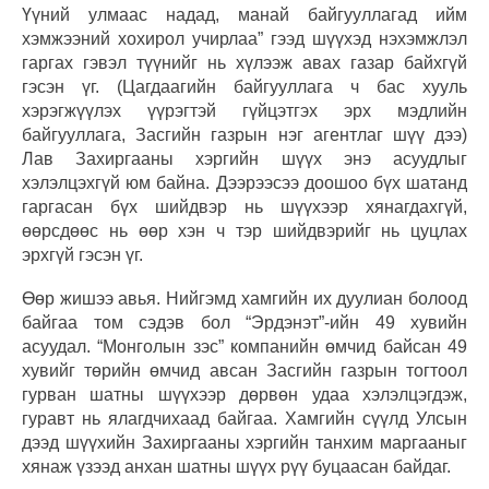
Үүний улмаас надад, манай байгууллагад ийм
хэмжээний хохирол учирлаа” гээд шүүхэд нэхэмжлэл
гаргах гэвэл түүнийг нь хүлээж авах газар байхгүй
гэсэн үг. (Цагдаагийн байгууллага ч бас хууль
хэрэгжүүлэх үүрэгтэй гүйцэтгэх эрх мэдлийн
байгууллага, Засгийн газрын нэг агентлаг шүү дээ)
Лав Захиргааны хэргийн шүүх энэ асуудлыг
хэлэлцэхгүй юм байна. Дээрээсээ доошоо бүх шатанд
гаргасан бүх шийдвэр нь шүүхээр хянагдахгүй,
өөрсдөөс нь өөр хэн ч тэр шийдвэрийг нь цуцлах
эрхгүй гэсэн үг.
Өөр жишээ авья. Нийгэмд хамгийн их дуулиан болоод
байгаа том сэдэв бол “Эрдэнэт”-ийн 49 хувийн
асуудал. “Монголын зэс” компанийн өмчид байсан 49
хувийг төрийн өмчид авсан Засгийн газрын тогтоол
гурван шатны шүүхээр дөрвөн удаа хэлэлцэгдэж,
гуравт нь ялагдчихаад байгаа. Хамгийн сүүлд Улсын
дээд шүүхийн Захиргааны хэргийн танхим маргааныг
хянаж үзээд анхан шатны шүүх рүү буцаасан байдаг.