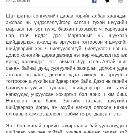
2018/06/15
Шат шатны сонгуулийн дараа төрийн албан хаагчдыг
ажлаас нь үндэслэлгүйгээр халсан тухай шүүхийн
маргаан тэнгэрт тулж, баахан нэхэмжлэгч, хариуцагч
нар гарч ирдэг дээ. Маргааныг нь шүүхээр
шийдвэрлэж, ажилд нь эргүүлэн тогтоосон ч шүүхийг
шийдвэрийг хэн ч биелүүлдэггүй, биелүүлсэн нэг нь
долоо хоногийн дараа дахиад нэг өөр үндэслэл гаргаж
ирээд халчихдаг. Нэг аймагт бүр (Говь-Алтай шиг
санаж байна) дунд сургуулийн захирлыг долоон удаа
ажлаас нь халж, долоон удаа ажилд нь эргүүлэн
тогтоосон шүүхийн шийдвэр гарч байв. Дээр нь төрийн
байгууллагуудын тушаал, шийдвэрээр аж ахуй
нэгжүүдэд учруулсан хохирлыг бол ярих ч юм биш.
Өнгөрсөн онд байх, Засгийн газраас шүүхийн
шийдвэрээр иргэн, аж ахуйн нэгжид олгосон нөхөн
олговрын хэмжээ долоон тэрбум төгрөг давсан гэнэ.
Энэ бол манай төрийн захиргааны байгууллагуудын
шийдвэр хэр зөв зүйтэй, хуульд нийцэж гардаг вэ?