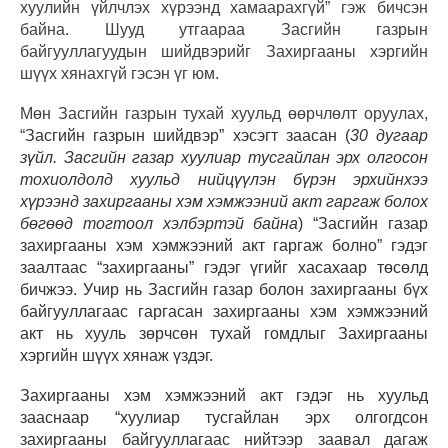
хуулийн үйлчлэх хүрээнд хамаарахгүй” гэж бичсэн
байна. Шууд утгаараа Засгийн газрын
байгууллагуудын шийдвэрийг Захиргааны хэргийн
шүүх хянахгүй гэсэн үг юм.
Мөн Засгийн газрын тухай хуульд өөрчлөлт оруулах,
“
Засгийн газрын шийдвэр” хэсэгт заасан (
30 дугаар
зүйл.
Засгийн газар хуулиар тусгайлан эрх олгосон
тохиолдолд хуульд нийцүүлэн бүрэн эрхийнхээ
хүрээнд захиргааны хэм хэмжээний акт гаргаж болох
бөгөөд тогтоол хэлбэртэй байна
) “Засгийн газар
захиргааны хэм хэмжээний акт гаргаж болно” гэдэг
заалтаас “захиргааны” гэдэг
үгийг хасахаар төсөлд
бичжээ. Учир нь Засгийн газар болон захиргааны бүх
байгууллагаас гаргасан захиргааны хэм хэмжээний
акт нь хууль зөрчсөн тухай гомдлыг Захиргааны
хэргийн шүүх хянаж үздэг.
Захиргааны хэм хэмжээний акт гэдэг нь хуульд
зааснаар “
хуулиар тусгайлан эрх олгогдсон
захиргааны байгууллагаас нийтээр заавал дагаж