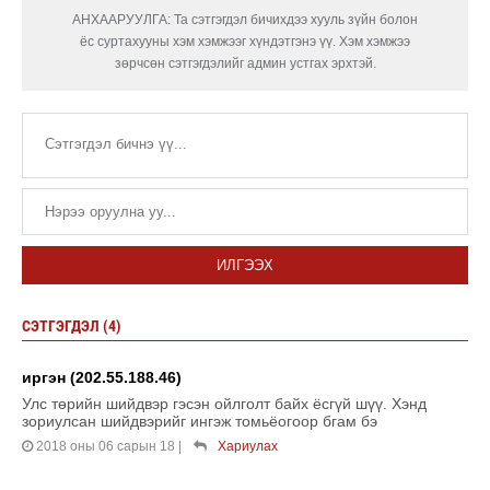
АНХААРУУЛГА: Та сэтгэгдэл бичихдээ хууль зүйн болон
ёс суртахууны хэм хэмжээг хүндэтгэнэ үү. Хэм хэмжээ
зөрчсөн сэтгэгдэлийг админ устгах эрхтэй.
ИЛГЭЭХ
СЭТГЭГДЭЛ (4)
иргэн (202.55.188.46)
Улс төрийн шийдвэр гэсэн ойлголт байх ёсгүй шүү. Хэнд
зориулсан шийдвэрийг ингэж томьёогоор бгам бэ
2018 оны 06 сарын 18
|
Хариулах