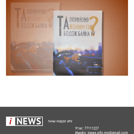
Утас: 77111227
Имэйл: inews.info.mn@gmail.com