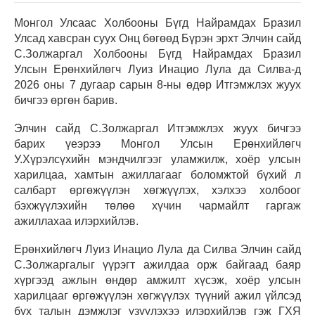
Монгол Улсаас Холбооны Бүгд Найрамдах Бразил
Улсад хавсран суух Онц бөгөөд Бүрэн эрхт Элчин сайд
С.Золжаргал Холбооны Бүгд Найрамдах Бразил
Улсын Ерөнхийлөгч Луиз Инацио Лула да Силва-д
2026 оны 7 дугаар сарын 8-ны өдөр Итгэмжлэх жуух
бичгээ өргөн барив.
Элчин сайд С.Золжаргал Итгэмжлэх жуух бичгээ
барих үеэрээ Монгол Улсын Ерөнхийлөгч
У.Хүрэлсүхийн мэндчилгээг уламжилж, хоёр улсын
харилцаа, хамтын ажиллагааг боломжтой бүхий л
салбарт өргөжүүлэн хөгжүүлэх, хэлхээ холбоог
бэхжүүлэхийн төлөө хүчин чармайлт гаргаж
ажиллахаа илэрхийлэв.
Ерөнхийлөгч Луиз Инацио Лула да Силва Элчин сайд
С.Золжаргалыг үүрэгт ажилдаа орж байгаад баяр
хүргээд ажлын өндөр амжилт хүсэж, хоёр улсын
харилцааг өргөжүүлэн хөгжүүлэх түүний ажил үйлсэд
бүх талын дэмжлэг үзүүлэхээ илэрхийлэв гэж ГХЯ