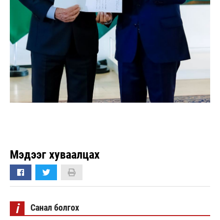
Мэдээг хуваалцах
i
Санал болгох