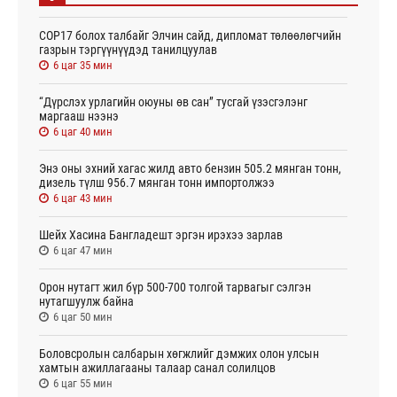
СОР17 болох талбайг Элчин сайд, дипломат төлөөлөгчийн
газрын тэргүүнүүдэд танилцуулав
6 цаг 35 мин
“Дүрслэх урлагийн оюуны өв сан” тусгай үзэсгэлэнг
маргааш нээнэ
6 цаг 40 мин
Энэ оны эхний хагас жилд авто бензин 505.2 мянган тонн,
дизель түлш 956.7 мянган тонн импортолжээ
6 цаг 43 мин
Шейх Хасина Бангладешт эргэн ирэхээ зарлав
6 цаг 47 мин
Орон нутагт жил бүр 500-700 толгой тарвагыг сэлгэн
нутагшуулж байна
6 цаг 50 мин
Боловсролын салбарын хөгжлийг дэмжих олон улсын
хамтын ажиллагааны талаар санал солилцов
6 цаг 55 мин