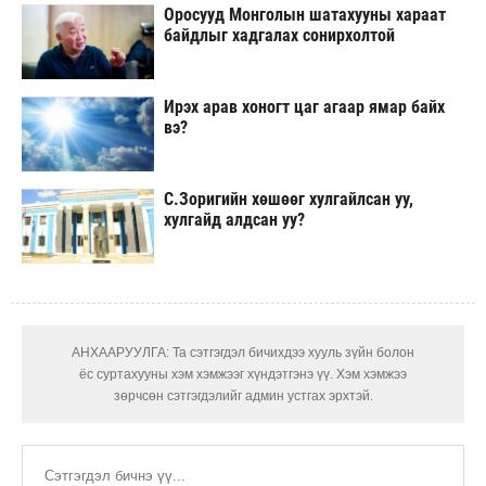
Оросууд Монголын шатахууны хараат
байдлыг хадгалах сонирхолтой
Ирэх арав хоногт цаг агаар ямар байх
вэ?
С.Зоригийн хөшөөг хулгайлсан уу,
хулгайд алдсан уу?
АНХААРУУЛГА: Та сэтгэгдэл бичихдээ хууль зүйн болон
ёс суртахууны хэм хэмжээг хүндэтгэнэ үү. Хэм хэмжээ
зөрчсөн сэтгэгдэлийг админ устгах эрхтэй.