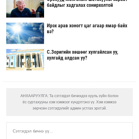
байдлыг хадгалах сонирхолтой
Ирэх арав хоногт цаг агаар ямар байх
вэ?
С.Зоригийн хөшөөг хулгайлсан уу,
хулгайд алдсан уу?
АНХААРУУЛГА: Та сэтгэгдэл бичихдээ хууль зүйн болон
ёс суртахууны хэм хэмжээг хүндэтгэнэ үү. Хэм хэмжээ
зөрчсөн сэтгэгдэлийг админ устгах эрхтэй.