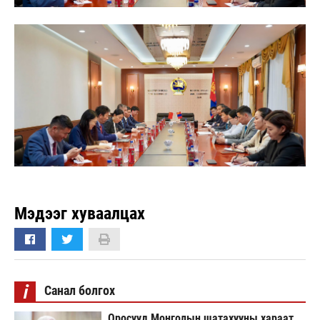
Мэдээг хуваалцах
i
Санал болгох
Оросууд Монголын шатахууны хараат