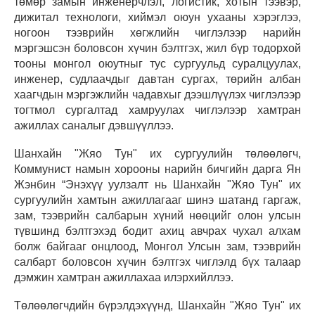
төмөр замын инженерчлэл, логистик, хотын тээвэр,
дижитал технологи, хиймэл оюун ухааны хэрэглээ,
ногоон тээврийн хөгжлийн чиглэлээр нарийн
мэргэшсэн боловсон хүчин бэлтгэх, жил бүр тодорхой
тооны монгол оюутныг тус сургуульд суралцуулах,
инженер, судлаачдыг давтан сургах, төрийн албан
хаагчдын мэргэжлийн чадавхыг дээшлүүлэх чиглэлээр
тогтмол сургалтад хамруулах чиглэлээр хамтран
ажиллах саналыг дэвшүүллээ.
Шанхайн "Жяо Тун" их сургуулийн төлөөлөгч,
Коммунист намын хорооны нарийн бичгийн дарга Ян
Жэнбин “Энэхүү уулзалт нь Шанхайн "Жяо Тун" их
сургуулийн хамтын ажиллагааг шинэ шатанд гаргаж,
зам, тээврийн салбарын хүний нөөцийг олон улсын
түвшинд бэлтгэхэд бодит ахиц авчрах чухал алхам
болж байгааг онцлоод, Монгол Улсын зам, тээврийн
салбарт боловсон хүчин бэлтгэх чиглэлд бүх талаар
дэмжин хамтран ажиллахаа илэрхийллээ.
Төлөөлөгчдийн бүрэлдэхүүнд, Шанхайн "Жяо Тун" их