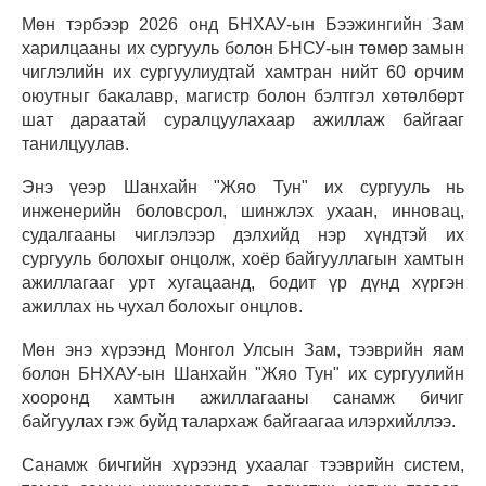
Мөн тэрбээр 2026 онд БНХАУ-ын Бээжингийн Зам
харилцааны их сургууль болон БНСУ-ын төмөр замын
чиглэлийн их сургуулиудтай хамтран нийт 60 орчим
оюутныг бакалавр, магистр болон бэлтгэл хөтөлбөрт
шат дараатай суралцуулахаар ажиллаж байгааг
танилцуулав.
Энэ үеэр Шанхайн "Жяо Тун" их сургууль нь
инженерийн боловсрол, шинжлэх ухаан, инновац,
судалгааны чиглэлээр дэлхийд нэр хүндтэй их
сургууль болохыг онцолж, хоёр байгууллагын хамтын
ажиллагааг урт хугацаанд, бодит үр дүнд хүргэн
ажиллах нь чухал болохыг онцлов.
Мөн энэ хүрээнд Монгол Улсын Зам, тээврийн яам
болон БНХАУ-ын Шанхайн "Жяо Тун" их сургуулийн
хооронд хамтын ажиллагааны санамж бичиг
байгуулах гэж буйд талархаж байгаагаа илэрхийллээ.
Санамж бичгийн хүрээнд ухаалаг тээврийн систем,