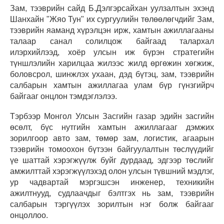
Зам, тээврийн сайд Б.Дэлгэрсайхан уулзалтын эхэнд
Шанхайн "Жяо Тун" их сургуулийн төлөөлөгчдийг Зам,
тээврийн яаманд хүрэлцэн ирж, хамтын ажиллагааны
талаар санал солилцож байгаад талархал
илэрхийлээд, хоёр улсын иж бүрэн стратегийн
түншлэлийн харилцаа жилээс жилд өргөжин хөгжиж,
боловсрол, шинжлэх ухаан, дэд бүтэц, зам, тээврийн
салбарын хамтын ажиллагаа улам бүр гүнзгийрч
байгааг онцлон тэмдэглэлээ.
Тэрбээр Монгол Улсын Засгийн газар эдийн засгийн
өсөлт, бүс нутгийн хамтын ажиллагааг дэмжих
зорилгоор авто зам, төмөр зам, логистик, агаарын
тээврийн томоохон бүтээн байгуулалтын төслүүдийг
үе шаттай хэрэгжүүлж буйг дурдаад, эдгээр төслийг
амжилттай хэрэгжүүлэхэд олон улсын түвшний мэдлэг,
ур чадвартай мэргэшсэн инженер, техникийн
ажилтнууд, судлаачдыг бэлтгэх нь зам, тээврийн
салбарын тэргүүлэх зорилтын нэг болж байгааг
онцоллоо.