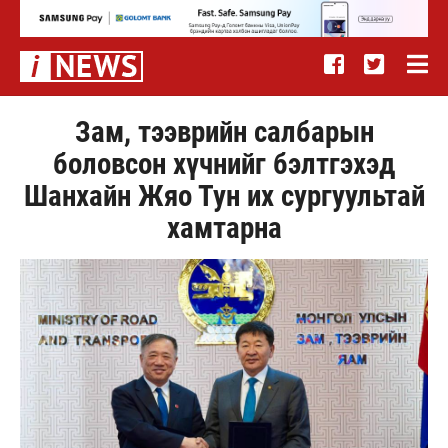
Зам, тээврийн салбарын
боловсон хүчнийг бэлтгэхэд
Шанхайн Жяо Тун их сургуультай
хамтарна