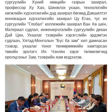
сургуулийн Хүний нөөцийн газрын захирал,
профессор Ху Хао, Шинжлэх ухаан, технологийн
хөгжлийн хүрээлэнгийн дэд захирал бөгөөд Дэвшилтэт
инновацын хүрээлэнгийн захирал Цү Егао, тус их
сургуулийн "Глобал" коллежийн захирал Ван Хө шен,
Материал судлал, инженерчлэлийн сургуулийн декан
Дай Цин, Ухаалаг тээврийн хэрэгслийн эрдэмтэн
судлаач, Хятад-Монголын “Бүс ба зам” хил дамнасан
тээвэр, ухаалаг тоног төхөөрөмжийн хамтарсан
төвийн эрхлэгч Ин Чэнлян зэрэг төлөөлөгчид
оролцсоныг Зам, тээврийн яам мэдээлэв.