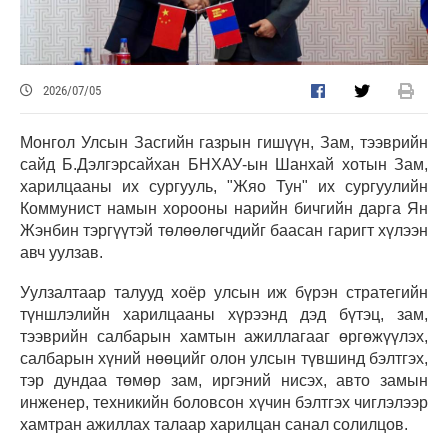
2026/07/05
Монгол Улсын Засгийн газрын гишүүн, Зам, тээврийн
сайд Б.Дэлгэрсайхан БНХАУ-ын Шанхай хотын Зам,
харилцааны их сургууль, "Жяо Тун" их сургуулийн
Коммунист намын хорооны нарийн бичгийн дарга Ян
Жэнбин тэргүүтэй төлөөлөгчдийг баасан гаригт хүлээн
авч уулзав.
Уулзалтаар талууд хоёр улсын иж бүрэн стратегийн
түншлэлийн харилцааны хүрээнд дэд бүтэц, зам,
тээврийн салбарын хамтын ажиллагааг өргөжүүлэх,
салбарын хүний нөөцийг олон улсын түвшинд бэлтгэх,
тэр дундаа төмөр зам, иргэний нисэх, авто замын
инженер, техникийн боловсон хүчин бэлтгэх чиглэлээр
хамтран ажиллах талаар харилцан санал солилцов.