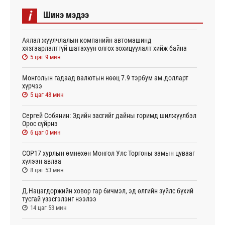
i
Шинэ мэдээ
Аялал жуулчлалын компанийн автомашинд
хязгаарлалтгүй шатахуун олгох зохицуулалт хийж байна
5 цаг 9 мин
Монголын гадаад валютын нөөц 7.9 тэрбум ам.долларт
хүрчээ
5 цаг 48 мин
Сергей Собянин: Эдийн засгийг дайны горимд шилжүүлбэл
Орос сүйрнэ
6 цаг 0 мин
COP17 хурлын өмнөхөн Монгол Улс Торгоны замын цувааг
хүлээн авлаа
8 цаг 53 мин
Д.Нацагдоржийн ховор гар бичмэл, эд өлгийн зүйлс бүхий
тусгай үзэсгэлэнг нээлээ
14 цаг 53 мин