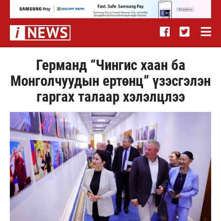
Германд “Чингис хаан ба
Монголчуудын ертөнц” үзэсгэлэн
гаргах талаар хэлэлцлээ