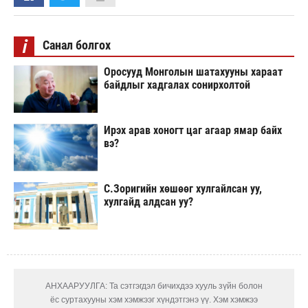
i
Санал болгох
Оросууд Монголын шатахууны хараат
байдлыг хадгалах сонирхолтой
Ирэх арав хоногт цаг агаар ямар байх
вэ?
С.Зоригийн хөшөөг хулгайлсан уу,
хулгайд алдсан уу?
АНХААРУУЛГА: Та сэтгэгдэл бичихдээ хууль зүйн болон
ёс суртахууны хэм хэмжээг хүндэтгэнэ үү. Хэм хэмжээ