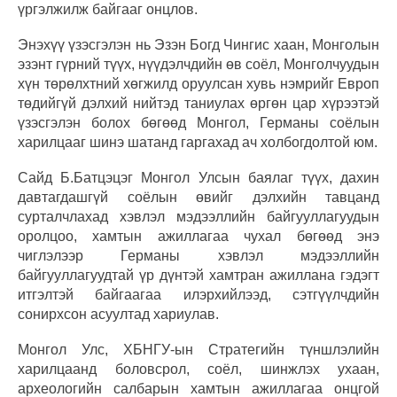
үргэлжилж байгааг онцлов.
Энэхүү үзэсгэлэн нь Эзэн Богд Чингис хаан, Монголын
эзэнт гүрний түүх, нүүдэлчдийн өв соёл, Монголчуудын
хүн төрөлхтний хөгжилд оруулсан хувь нэмрийг Европ
төдийгүй дэлхий нийтэд таниулах өргөн цар хүрээтэй
үзэсгэлэн болох бөгөөд Монгол, Германы соёлын
харилцааг шинэ шатанд гаргахад ач холбогдолтой юм.
Сайд Б.Батцэцэг Монгол Улсын баялаг түүх, дахин
давтагдашгүй соёлын өвийг дэлхийн тавцанд
сурталчлахад хэвлэл мэдээллийн байгууллагуудын
оролцоо, хамтын ажиллагаа чухал бөгөөд энэ
чиглэлээр Германы хэвлэл мэдээллийн
байгууллагуудтай үр дүнтэй хамтран ажиллана гэдэгт
итгэлтэй байгаагаа илэрхийлээд, сэтгүүлчдийн
сонирхсон асуултад хариулав.
Монгол Улс, ХБНГУ-ын Стратегийн түншлэлийн
харилцаанд боловсрол, соёл, шинжлэх ухаан,
археологийн салбарын хамтын ажиллагаа онцгой