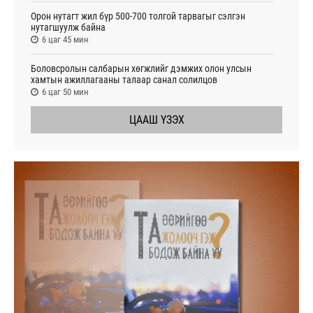
Орон нутагт жил бүр 500-700 толгой тарвагыг сэлгэн
нутагшуулж байна
6 цаг 45 мин
Боловсролын салбарын хөгжлийг дэмжих олон улсын
хамтын ажиллагааны талаар санал солилцов
6 цаг 50 мин
ЦААШ ҮЗЭХ