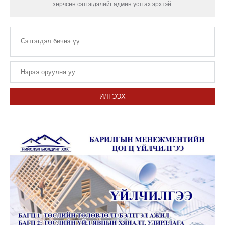
зөрчсөн сэтгэгдэлийг админ устгах эрхтэй.
ИЛГЭЭХ