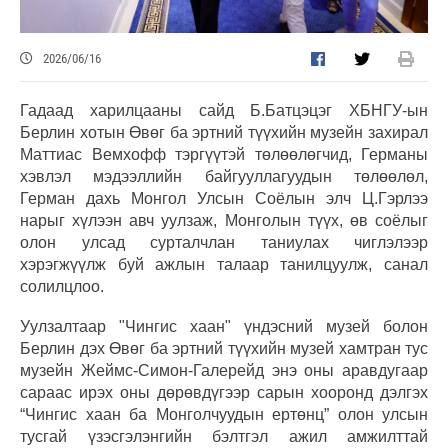
2026/06/16
Гадаад харилцааны сайд Б.Батцэцэг ХБНГУ-ын
Берлин хотын Өвөг ба эртний түүхийн музейн захирал
Маттиас Вемхофф тэргүүтэй төлөөлөгчид, Германы
хэвлэл мэдээллийн байгууллагуудын төлөөлөл,
Герман дахь Монгол Улсын Соёлын элч Ц.Гэрлээ
нарыг хүлээн авч уулзаж, Монголын түүх, өв соёлыг
олон улсад сурталчлан таниулах чиглэлээр
хэрэгжүүлж буй ажлын талаар танилцуулж, санал
солилцлоо.
Уулзалтаар "Чингис хаан" үндэсний музей болон
Берлин дэх Өвөг ба эртний түүхийн музей хамтран тус
музейн Жеймс-Симон-Галерейд энэ оны аравдугаар
сараас ирэх оны дөрөвдүгээр сарын хооронд дэлгэх
“Чингис хаан ба Монголчуудын ертөнц” олон улсын
тусгай үзэсгэлэнгийн бэлтгэл ажил амжилттай