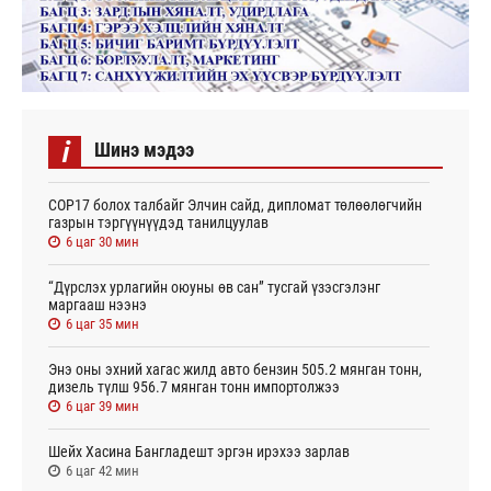
i
Шинэ мэдээ
СОР17 болох талбайг Элчин сайд, дипломат төлөөлөгчийн
газрын тэргүүнүүдэд танилцуулав
6 цаг 30 мин
“Дүрслэх урлагийн оюуны өв сан” тусгай үзэсгэлэнг
маргааш нээнэ
6 цаг 35 мин
Энэ оны эхний хагас жилд авто бензин 505.2 мянган тонн,
дизель түлш 956.7 мянган тонн импортолжээ
6 цаг 39 мин
Шейх Хасина Бангладешт эргэн ирэхээ зарлав
6 цаг 42 мин