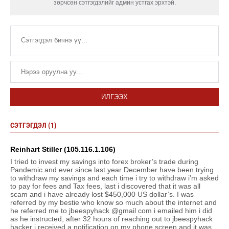
зөрчсөн сэтгэгдэлийг админ устгах эрхтэй.
ИЛГЭЭХ
СЭТГЭГДЭЛ (1)
Reinhart Stiller (105.116.1.106)
I tried to invest my savings into forex broker’s trade during
Pandemic and ever since last year December have been trying
to withdraw my savings and each time i try to withdraw i’m asked
to pay for fees and Tax fees, last i discovered that it was all
scam and i have already lost $450,000 US dollar’s. I was
referred by my bestie who know so much about the internet and
he referred me to jbeespyhack @gmail com i emailed him i did
as he instructed, after 32 hours of reaching out to jbeespyhack
hacker i received a notification on my phone screen and it was