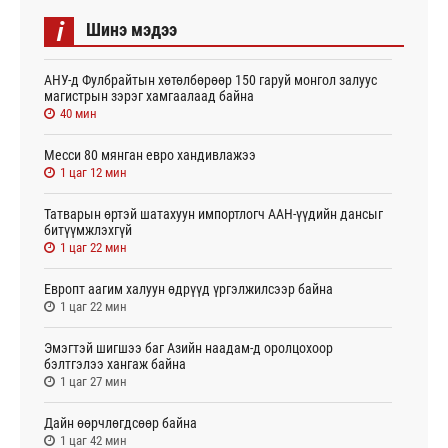
i
Шинэ мэдээ
АНУ-д Фулбрайтын хөтөлбөрөөр 150 гаруй монгол залуус
магистрын зэрэг хамгаалаад байна
40 мин
Месси 80 мянган евро хандивлажээ
1 цаг 12 мин
Татварын өртэй шатахуун импортлогч ААН-үүдийн дансыг
битүүмжлэхгүй
1 цаг 22 мин
Европт аагим халуун өдрүүд үргэлжилсээр байна
1 цаг 22 мин
Эмэгтэй шигшээ баг Азийн наадам-д оролцохоор
бэлтгэлээ хангаж байна
1 цаг 27 мин
Дайн өөрчлөгдсөөр байна
1 цаг 42 мин