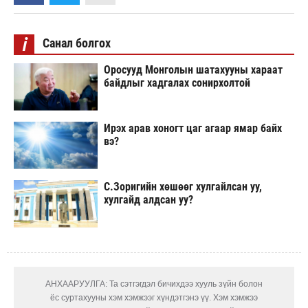
i
Санал болгох
Оросууд Монголын шатахууны хараат
байдлыг хадгалах сонирхолтой
Ирэх арав хоногт цаг агаар ямар байх
вэ?
С.Зоригийн хөшөөг хулгайлсан уу,
хулгайд алдсан уу?
АНХААРУУЛГА: Та сэтгэгдэл бичихдээ хууль зүйн болон
ёс суртахууны хэм хэмжээг хүндэтгэнэ үү. Хэм хэмжээ