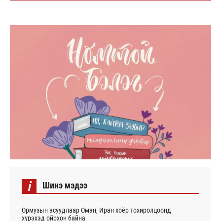
i
Шинэ мэдээ
Ормузын асуудлаар Оман, Иран хоёр тохиролцоонд
хүрэхэд ойрхон байна