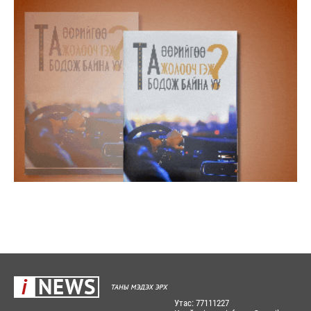
Утас: 77111227