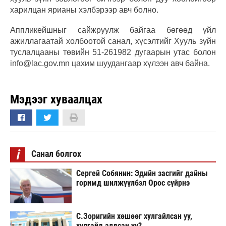
харилцан ярианы хэлбэрээр авч болно.
Аппликейшныг сайжруулж байгаа бөгөөд үйл
ажиллагаатай холбоотой санал, хүсэлтийг Хууль зүйн
туслалцааны төвийн 51-261982 дугаарын утас болон
info@lac.gov.mn цахим шуудангаар хүлээн авч байна.
Мэдээг хуваалцах
i
Санал болгох
Сергей Собянин: Эдийн засгийг дайны
горимд шилжүүлбэл Орос сүйрнэ
С.Зоригийн хөшөөг хулгайлсан уу,
хулгайд алдсан уу?