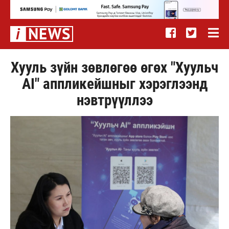
Хууль зүйн зөвлөгөө өгөх "Хуульч
АІ" аппликейшныг хэрэглээнд
нэвтрүүллээ