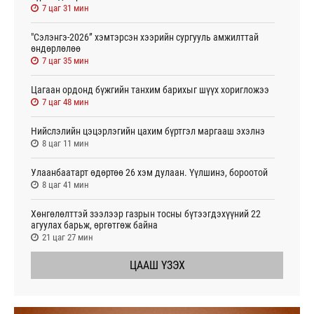
7 цаг 31 мин
"Сэлэнгэ-2026” хэмтэрсэн хээрийн сургууль амжилттай
өндөрлөлөө
7 цаг 35 мин
Цагаан ордонд бүжгийн танхим барихыг шүүх хоригложээ
7 цаг 48 мин
Нийслэлийн цэцэрлэгийн цахим бүртгэл маргааш эхэлнэ
8 цаг 11 мин
Улаанбаатарт өдөртөө 26 хэм дулаан. Үүлшинэ, бороотой
8 цаг 41 мин
Хөнгөлөлттэй зээлээр газрын тосны бүтээгдэхүүний 22
агуулах барьж, өргөтгөж байна
21 цаг 27 мин
ЦААШ ҮЗЭХ