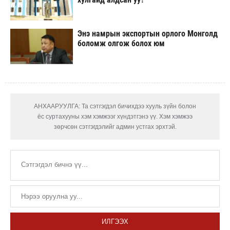
Энэ намрын экспортын орлого Монголд
боломж олгож болох юм
АНХААРУУЛГА: Та сэтгэгдэл бичихдээ хууль зүйн болон
ёс суртахууны хэм хэмжээг хүндэтгэнэ үү. Хэм хэмжээ
зөрчсөн сэтгэгдэлийг админ устгах эрхтэй.
ИЛГЭЭХ