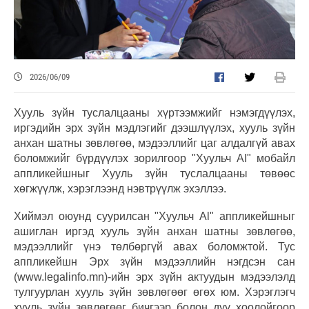
2026/06/09
Хууль зүйн туслалцааны хүртээмжийг нэмэгдүүлэх,
иргэдийн эрх зүйн мэдлэгийг дээшлүүлэх, хууль зүйн
анхан шатны зөвлөгөө, мэдээллийг цаг алдалгүй авах
боломжийг бүрдүүлэх зорилгоор "Хуульч АІ" мобайл
аппликейшныг Хууль зүйн туслалцааны төвөөс
хөгжүүлж, хэрэглээнд нэвтрүүлж эхэллээ.
Хиймэл оюунд суурилсан "Хуульч Аl" аппликейшныг
ашиглан иргэд хууль зүйн анхан шатны зөвлөгөө,
мэдээллийг үнэ төлбөргүй авах боломжтой. Тус
аппликейшн Эрх зүйн мэдээллийн нэгдсэн сан
(www.legalinfo.mn)-ийн эрх зүйн актуудын мэдээлэлд
тулгуурлан хууль зүйн зөвлөгөөг өгөх юм. Хэрэглэгч
хууль зүйн зөвлөгөөг бичгээр болон дуу хоолойгоор