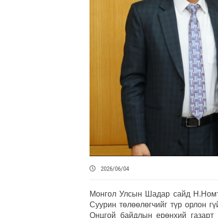
2026/06/04
Монгол Улсын Шадар сайд Н.Номт
Суурин төлөөлөгчийг түр орлон гү
Онцгой байдлын ерөнхий газарт 