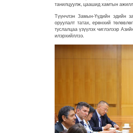
танилцуулж, цаашид хамтын ажилла
Түүнчлэн Замын-Үүдийн эдийн за
оруулалт татах, ерөнхий төлөвлө
туслалцаа үзүүлэх чиглэлээр Ази
илэрхийллээ.