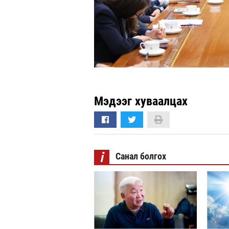
Мэдээг хуваалцах
i
Санал болгох