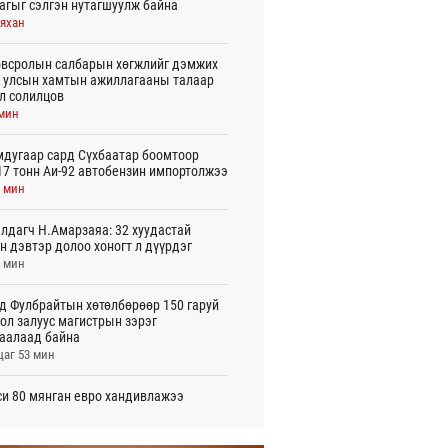
агыг сэлгэн нутагшуулж байна
аяхан
всролын салбарын хөгжлийг дэмжих
 улсын хамтын ажиллагааны талаар
л солилцов
 мин
дугаар сард Сүхбаатар боомтоор
17 тонн Аи-92 автобензин импортолжээ
5 мин
лдагч Н.Амарзаяа: 32 хуудастай
н дэвтэр долоо хоногт л дүүрдэг
4 мин
д Фулбрайтын хөтөлбөрөөр 150 гаруй
ол залуус магистрын зэрэг
аалаад байна
цаг 53 мин
и 80 мянган евро хандивлажээ
цаг 25 мин