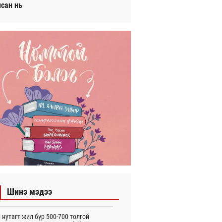
исан нь
Шинэ мэдээ
 нутагт жил бүр 500-700 толгой