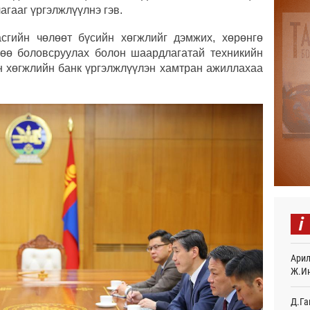
Татв
гааг үргэлжлүүлнэ гэв.
үүди
4 
сгийн чөлөөт бүсийн хөгжлийг дэмжих, хөрөнгө
гөө боловсруулах болон шаардлагатай техникийн
Евро
байн
йн хөгжлийн банк үргэлжлүүлэн хамтран ажиллахаа
4 
Эмэг
орол
4 
Дайн
4 
Энэ 
сонд
i
5 
Нэгд
Арил
орой
Ж.И
5 
Д.Га
Авто