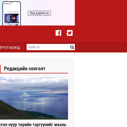
РҮҮЛ МЭНД
Редакцийн сонголт
сгөл нуур төрийн тэргүүнийг маань