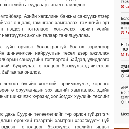
тарв
йн хөгжлийн асуудлаар санал солилцлоо.
с
мтойбаяр, Азийн хөгжлийн банкны санхүүжилтээр
Боло
айгааг онцолж, гамшгаас хамгаалах, гамшгийн эрт
олон
сана
йн нэгдсэн тогтолцоог хөгжүүлэх, орчин үеийн
5
 нэвтрүүлэх ажлын талаар танилцууллаа.
Найм
х зүйн орчныг боловсронгуй болгох зорилгоор
10,0
ийн шинэчилсэн найруулгын төсөл дээр ажиллаж
1
албарын санхүүгийн тогтвортой байдал, удирдлага
элийг бууруулах тогтолцоог бэхжүүлэхэд чиглэсэн
Худа
өрий
 байгаагаа онцлов.
2
 чөлөөт бүсийн хөгжлийг эрчимжүүлэх, хөрөнгө
АНУ-
өрөнгө оруулагчдын эрх ашгийг хамгаалах, эдийн
монг
рчныг шинэчлэх хүрээнд холбогдох хуулийн төслийг
хамг
3 
.
Месс
с дахь Суурин төлөөлөгчийг түр орлон гүйцэтгэгч
4 
длын ерөнхий газартай хамтран хэрэгжүүлж буй
эгдсэн тогтолцоог бэхжүүлэх төслийн явцыг