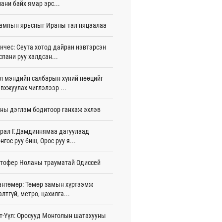
ани байх ямар эрс...
арыг тэглэлээ
 цаг 57 мин
ампын ярьсныг Ираны тал няцаалаа
анийн гүнж Евгени гурав дахь хүүхдээ
йдөж авлаа
нчес: Сеута хотод дайран нэвтэрсэн
игдөр 15 цаг 50 мин
спани руу халдсан...
вондогийн Ази тивийн аварга
л мэндийн салбарын хүний нөөцийг
аруулах XI тэмцээнд 32 орны
рчид өрсөлдөж байна
вхжуулах чиглэлээр ...
игдөр 15 цаг 45 мин
ны дэглэм бодитоор ганхаж эхлэв
ол, Польшийн соёл, аялал
члалын хамтын ажиллагааг
рал Г.Дамдиннямаа дагуулаад
жүүлэх талаар санал солилцов
нгос руу биш, Орос руу я...
игдөр 15 цаг 40 мин
ол Улс “Garuda Candi Dharma III 2026”
тофер Ноланы трауматай Одиссей
 улсын энхийг сахиулах сургуулилтад
цов
антөмөр: Төмөр замын хүртээмж
игдөр 15 цаг 28 мин
алтгүй, метро, цахилга...
лын газрын зураг”-ийн хэвлэмэл
лбарыг Голомт банкны салбараас үнэ
т-Үүл: Оросууд Монголын шатахууны
өргүй аваарай