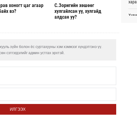
хара
рав хоногт цаг агаар
С.Зоригийн хөшөөг
Өч
байх вэ?
хулгайлсан уу, хулгайд
Хуви
алдсан уу?
Хөвс
төхө
тахи
Өч
Дуул
бүсг
Нейм
сард
ууль зүйн болон ёс суртахууны хэм хэмжээг хүндэтгэнэ үү.
Өч
өн сэтгэгдэлийг админ устгах эрхтэй.
С.Зо
алдс
Сауд
орчи
БНХА
авто
ИЛГЭЭХ
Б.Пү
зуух
Испа
өсж