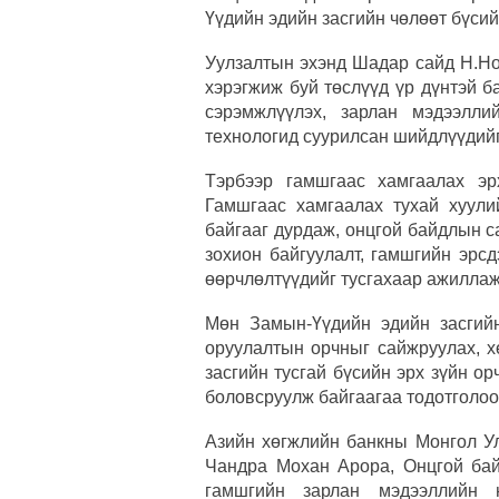
Үүдийн эдийн засгийн чөлөөт бүси
Уулзалтын эхэнд Шадар сайд Н.Но
хэрэгжиж буй төслүүд үр дүнтэй б
сэрэмжлүүлэх, зарлан мэдээлли
технологид суурилсан шийдлүүдийг
Тэрбээр гамшгаас хамгаалах эр
Гамшгаас хамгаалах тухай хуул
байгааг дурдаж, онцгой байдлын с
зохион байгуулалт, гамшгийн эрсд
өөрчлөлтүүдийг тусгахаар ажиллаж
Мөн Замын-Үүдийн эдийн засгийн
оруулалтын орчныг сайжруулах, х
засгийн тусгай бүсийн эрх зүйн о
боловсруулж байгаагаа тодотголоо
Азийн хөгжлийн банкны Монгол Ул
Чандра Мохан Арора, Онцгой бай
гамшгийн зарлан мэдээллийн н