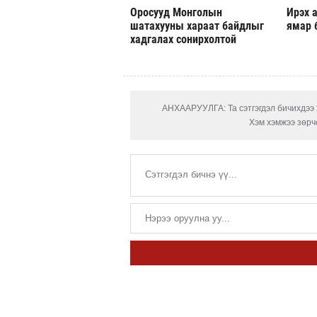
Оросууд Монголын
Ирэх а
шатахууны хараат байдлыг
ямар 
хадгалах сонирхолтой
АНХААРУУЛГА: Та сэтгэгдэл бичихдээ х
Хэм хэмжээ зөрчс