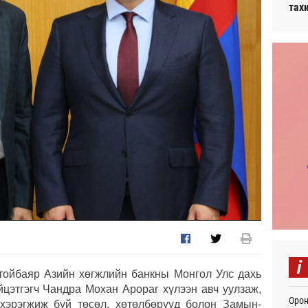
тах
i
ойбаяр Азийн хөгжлийн банкны Монгол Улс дахь
йцэтгэгч Чандра Мохан Арораг хүлээн авч уулзаж,
Орон
хэрэгжиж буй төсөл, хөтөлбөрүүд болон Замын-