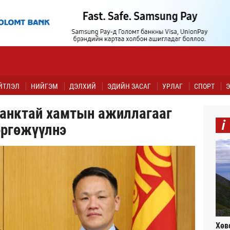
ЙТЛЭЛ
НИЙГЭМ
ДЭЛХИЙ
ЭДИЙН ЗАСАГ
УРЛАГ
СПОРТ
Э
банктай хамтын ажиллагааг
i
өргөжүүлнэ
Хөв