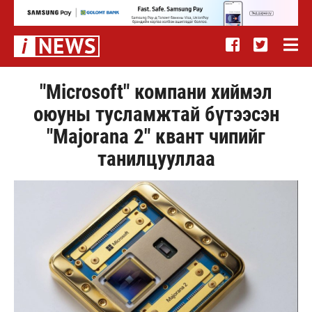
"Microsoft" компани хиймэл
оюуны тусламжтай бүтээсэн
"Majorana 2" квант чипийг
танилцууллаа