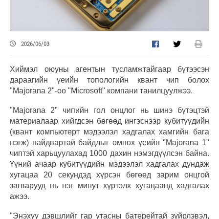
2026/06/03
Хиймэл оюуны агентын тусламжтайгаар бүтээсэн
дараагийн үеийн топологийн квант чип болох
"Majorana 2"-оо "Microsoft" компани танилцуулжээ.
"Majorana 2" чипийн гол онцлог нь шинэ бүтэцтэй
материалаар хийгдсэн бөгөөд ингэснээр кубитүүдийн
(квант компьютерт мэдээлэл хадгалах хамгийн бага
нэгж) найдвартай байдлыг өмнөх үеийн "Majorana 1"
чиптэй харьцуулахад 1000 дахин нэмэгдүүлсэн байна.
Үүний ачаар кубитүүдийн мэдээлэл хадгалах дундаж
хугацаа 20 секундэд хүрсэн бөгөөд зарим онцгой
загварууд нь нэг минут хүртэлх хугацаанд хадгалах
ажээ.
"Энэхүү дэвшлийг гар утасны батерейтай зүйрлэвэл,