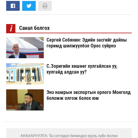
i
Санал болгох
Сергей Собянин: Эдийн засгийг дайны
горимд шилжүүлбэл Орос сүйрнэ
С.Зоригийн хөшөөг хулгайлсан уу,
хулгайд алдсан уу?
Энэ намрын экспортын орлого Монголд
боломж олгож болох юм
АНХААРУУЛГА: Та сэтгэгдэл бичихдээ хууль зүйн болон