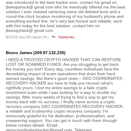
was introduced to the best hacker ever, contact his gmail on
jbeespyhack@ gmail com who he eventually offered me the best
solution I ever needed retrieving some old deleted texts and a
round-the-clock location monitoring of my husband’s phone and
everything worked fine, he’s very fast honest and reliable, work
with him today for the best solution. contact him on
jbeespyhack@ gmail com
2026 оны 06 сарын 04
|
Хариулах
Bruno James (209.97.132.235)
I NEED A TRUSTED CRYPTO HACKER THAT CAN RESTORE
LOST OR SCAMMED FUNDS. Are you struggling to get back
the money you lost? Every day, countless individuals face the
devastating impact of scam operations that drain their hard-
earned savings. But there’s good news – GEO COORDINATES
RECOVERY HACKER are here to help you recover what’s
rightfully yours. I lost my entire savings to a fake crypto
investment scam while I was looking for a way to double my
savings. After many weeks of trying to find a way to get my
money back with no success, I finally came across a crypto
recovery company GEO COORDINATES RECOVERY HACKER,
a reliable and trustworthy crypto recovery company. I'm
immensely grateful for his dedication, professionalism, and
unwavering support. You can get in touch with them through
below contact details Email:
geovcoordinateshacker@gmail.com Telegram