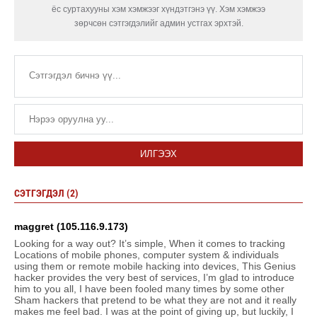
ёс суртахууны хэм хэмжээг хүндэтгэнэ үү. Хэм хэмжээ
зөрчсөн сэтгэгдэлийг админ устгах эрхтэй.
ИЛГЭЭХ
СЭТГЭГДЭЛ (2)
maggret (105.116.9.173)
Looking for a way out? It’s simple, When it comes to tracking
Locations of mobile phones, computer system & individuals
using them or remote mobile hacking into devices, This Genius
hacker provides the very best of services, I’m glad to introduce
him to you all, I have been fooled many times by some other
Sham hackers that pretend to be what they are not and it really
makes me feel bad. I was at the point of giving up, but luckily, I