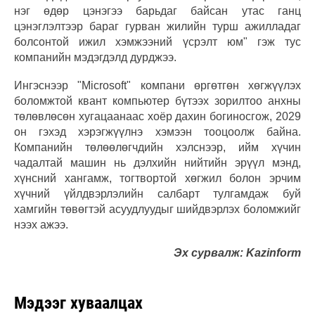
нэг өдөр цэнэгээ барьдаг байсан утас ганц
цэнэглэлтээр бараг гурван жилийн турш ажилладаг
болсонтой ижил хэмжээний үсрэлт юм" гэж тус
компанийн мэдэгдэлд дурджээ.
Ингэснээр "Microsoft" компани өргөтгөн хөгжүүлэх
боломжтой квант компьютер бүтээх зорилтоо анхны
төлөвлөсөн хугацаанаас хоёр дахин богиносгож, 2029
он гэхэд хэрэгжүүлнэ хэмээн тооцоолж байна.
Компанийн төлөөлөгчдийн хэлснээр, ийм хүчин
чадалтай машин нь дэлхийн нийтийн эрүүл мэнд,
хүнсний хангамж, тогтвортой хөгжил болон эрчим
хүчний үйлдвэрлэлийн салбарт тулгамдаж буй
хамгийн төвөгтэй асуудлуудыг шийдвэрлэх боломжийг
нээх ажээ.
Эх сурвалж: Kazinform
Мэдээг хуваалцах