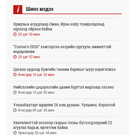
i
Шинэ мэдээ
Ормузын асуудлаар Оман, Иран хоёр тохиролцоонд
хүрэхэд ойрхон байна
23 цаг 53 мин
"Сэлэнгэ-2026” хэмтэрсэн хээрийн сургууль амжилттай
өндөрлөлөө
23 цаг 57 мин
Цагаан ордонд бүжгийн танхим барихыг шүүх хоригложээ
Өчигдөр 10 цаг 23 мин
Нийслэлийн цэцэрлэгийн цахим бүртгэл маргааш эхэлнэ
Өчигдөр 10 цаг 00 мин
Улаанбаатарт өдөртөө 26 хэм дулаан. Үүлшинэ, бороотой
Өчигдөр 09 цаг 30 мин
Хөнгөлөлттэй зээлээр газрын тосны бүтээгдэхүүний 22
агуулах барьж, өргөтгөж байна
Уржигдар 20 цаг 44 мин