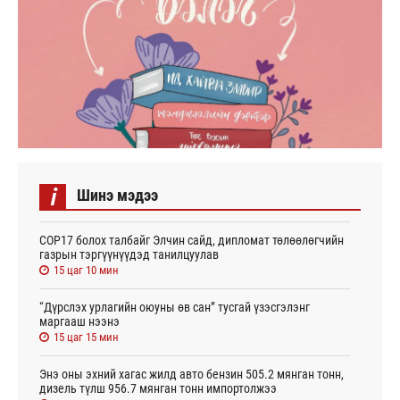
i
Шинэ мэдээ
СОР17 болох талбайг Элчин сайд, дипломат төлөөлөгчийн
газрын тэргүүнүүдэд танилцуулав
15 цаг 10 мин
“Дүрслэх урлагийн оюуны өв сан” тусгай үзэсгэлэнг
маргааш нээнэ
15 цаг 15 мин
Энэ оны эхний хагас жилд авто бензин 505.2 мянган тонн,
дизель түлш 956.7 мянган тонн импортолжээ