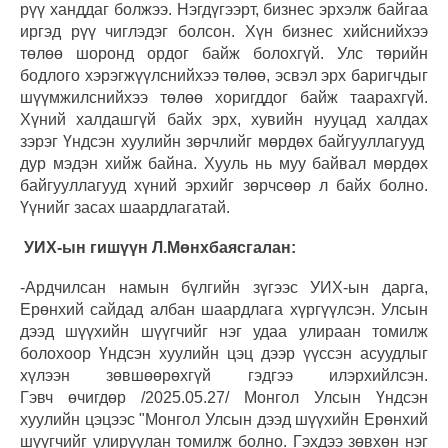
рүү ханддаг болжээ. Нэгдүгээрт, бизнес эрхэлж байгаа
иргэд рүү чиглэдэг болсон. Хүн бизнес хийснийхээ
төлөө шоронд ордог байж болохгүй. Улс төрийн
бодлого хэрэгжүүлснийхээ төлөө, эсвэл эрх баригчдыг
шүүмжилснийхээ төлөө хоригддог байж таарахгүй.
Хүний халдашгүй байх эрх, хувийн нууцад халдах
зэрэг Үндсэн хуулийн зөрчлийг мөрдөх байгууллагууд
дур мэдэн хийж байна. Хууль нь муу байвал мөрдөх
байгууллагууд хүний эрхийг зөрчсөөр л байх болно.
Үүнийг засах шаардлагатай.
УИХ-ын гишүүн Л.Мөнхбаясгалан:
-Ардчилсан намын бүлгийн зүгээс УИХ-ын дарга,
Ерөнхий сайдад албан шаардлага хүргүүлсэн. Улсын
дээд шүүхийн шүүгчийг нэг удаа улираан томилж
болохоор Үндсэн хуулийн цэц дээр үүссэн асуудлыг
хүлээн зөвшөөрөхгүй гэдгээ илэрхийлсэн.
Гэвч өчигдөр /2025.05.27/ Монгол Улсын Үндсэн
хуулийн цэцээс "Монгол Улсын дээд шүүхийн Ерөнхий
шүүгчийг улируулан томилж болно. Гэхдээ зөвхөн нэг