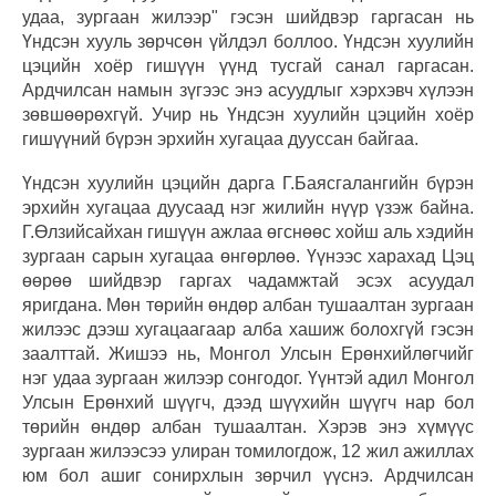
удаа, зургаан жилээр" гэсэн шийдвэр гаргасан нь
Үндсэн хууль зөрчсөн үйлдэл боллоо. Үндсэн хуулийн
цэцийн хоёр гишүүн үүнд тусгай санал гаргасан.
Ардчилсан намын зүгээс энэ асуудлыг хэрхэвч хүлээн
зөвшөөрөхгүй. Учир нь Үндсэн хуулийн цэцийн хоёр
гишүүний бүрэн эрхийн хугацаа дууссан байгаа.
Үндсэн хуулийн цэцийн дарга Г.Баясгалангийн бүрэн
эрхийн хугацаа дуусаад нэг жилийн нүүр үзэж байна.
Г.Өлзийсайхан гишүүн ажлаа өгснөөс хойш аль хэдийн
зургаан сарын хугацаа өнгөрлөө. Үүнээс харахад Цэц
өөрөө шийдвэр гаргах чадамжтай эсэх асуудал
яригдана. Мөн төрийн өндөр албан тушаалтан зургаан
жилээс дээш хугацаагаар алба хашиж болохгүй гэсэн
заалттай. Жишээ нь, Монгол Улсын Ерөнхийлөгчийг
нэг удаа зургаан жилээр сонгодог. Үүнтэй адил Монгол
Улсын Ерөнхий шүүгч, дээд шүүхийн шүүгч нар бол
төрийн өндөр албан тушаалтан. Хэрэв энэ хүмүүс
зургаан жилээсээ улиран томилогдож, 12 жил ажиллах
юм бол ашиг сонирхлын зөрчил үүснэ. Ардчилсан