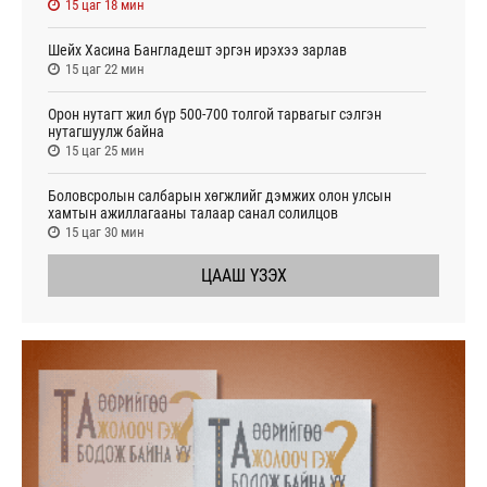
15 цаг 18 мин
Шейх Хасина Бангладешт эргэн ирэхээ зарлав
15 цаг 22 мин
Орон нутагт жил бүр 500-700 толгой тарвагыг сэлгэн
нутагшуулж байна
15 цаг 25 мин
Боловсролын салбарын хөгжлийг дэмжих олон улсын
хамтын ажиллагааны талаар санал солилцов
15 цаг 30 мин
ЦААШ ҮЗЭХ