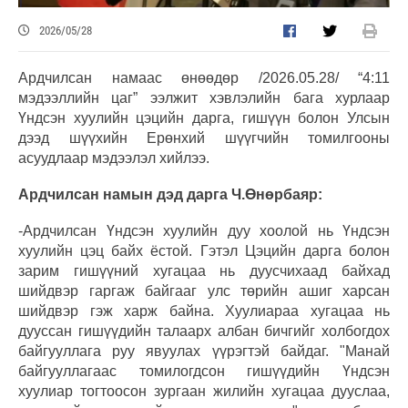
2026/05/28
Ардчилсан намаас өнөөдөр /2026.05.28/ “4:11
мэдээллийн цаг” ээлжит хэвлэлийн бага хурлаар
Үндсэн хуулийн цэцийн дарга, гишүүн болон Улсын
дээд шүүхийн Ерөнхий шүүгчийн томилгооны
асуудлаар мэдээлэл хийлээ.
Ардчилсан намын дэд дарга Ч.Өнөрбаяр:
-Ардчилсан Үндсэн хуулийн дуу хоолой нь Үндсэн
хуулийн цэц байх ёстой. Гэтэл Цэцийн дарга болон
зарим гишүүний хугацаа нь дуусчихаад байхад
шийдвэр гаргаж байгааг улс төрийн ашиг харсан
шийдвэр гэж харж байна. Хуулиараа хугацаа нь
дууссан гишүүдийн талаарх албан бичгийг холбогдох
байгууллага руу явуулах үүрэгтэй байдаг. "Манай
байгууллагаас томилогдсон гишүүдийн Үндсэн
хуулиар тогтоосон зургаан жилийн хугацаа дууслаа,