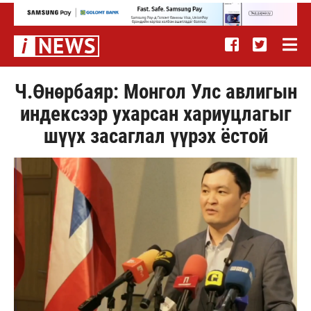
Ч.Өнөрбаяр: Монгол Улс авлигын
индексээр ухарсан хариуцлагыг
шүүх засаглал үүрэх ёстой