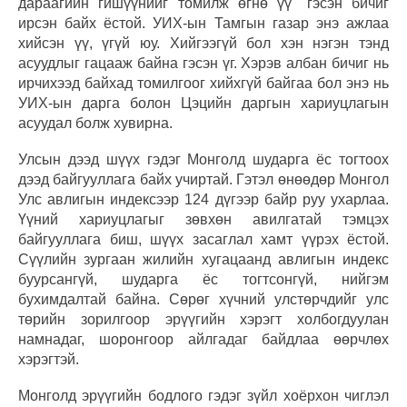
дараагийн гишүүнийг томилж өгнө үү" гэсэн бичиг
ирсэн байх ёстой. УИХ-ын Тамгын газар энэ ажлаа
хийсэн үү, үгүй юу. Хийгээгүй бол хэн нэгэн тэнд
асуудлыг гацааж байна гэсэн үг. Хэрэв албан бичиг нь
ирчихээд байхад томилгоог хийхгүй байгаа бол энэ нь
УИХ-ын дарга болон Цэцийн даргын хариуцлагын
асуудал болж хувирна.
Улсын дээд шүүх гэдэг Монголд шударга ёс тогтоох
дээд байгууллага байх учиртай. Гэтэл өнөөдөр Монгол
Улс авлигын индексээр 124 дүгээр байр руу ухарлаа.
Үүний хариуцлагыг зөвхөн авилгатай тэмцэх
байгууллага биш, шүүх засаглал хамт үүрэх ёстой.
Сүүлийн зургаан жилийн хугацаанд авлигын индекс
буурсангүй, шударга ёс тогтсонгүй, нийгэм
бухимдалтай байна. Сөрөг хүчний улстөрчдийг улс
төрийн зорилгоор эрүүгийн хэрэгт холбогдуулан
намнадаг, шоронгоор айлгадаг байдлаа өөрчлөх
хэрэгтэй.
Монголд эрүүгийн бодлого гэдэг зүйл хоёрхон чиглэл