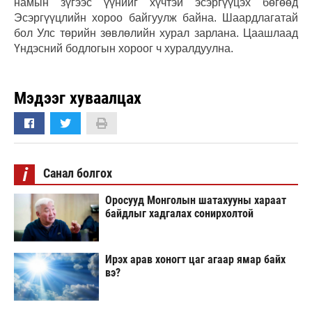
намын зүгээс үүнийг хүчтэй эсэргүүцэх бөгөөд
Эсэргүүцлийн хороо байгуулж байна. Шаардлагатай
бол Улс төрийн зөвлөлийн хурал зарлана. Цаашлаад
Үндэсний бодлогын хороог ч хуралдуулна.
Мэдээг хуваалцах
i
Санал болгох
Оросууд Монголын шатахууны хараат
байдлыг хадгалах сонирхолтой
Ирэх арав хоногт цаг агаар ямар байх
вэ?