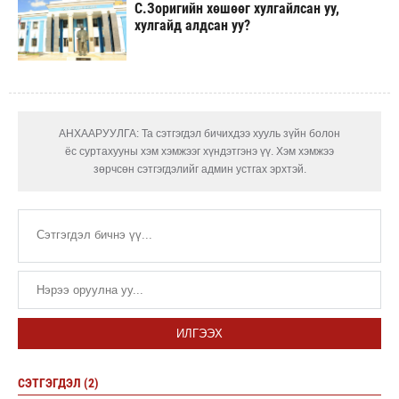
С.Зоригийн хөшөөг хулгайлсан уу,
хулгайд алдсан уу?
АНХААРУУЛГА: Та сэтгэгдэл бичихдээ хууль зүйн болон
ёс суртахууны хэм хэмжээг хүндэтгэнэ үү. Хэм хэмжээ
зөрчсөн сэтгэгдэлийг админ устгах эрхтэй.
ИЛГЭЭХ
СЭТГЭГДЭЛ (2)