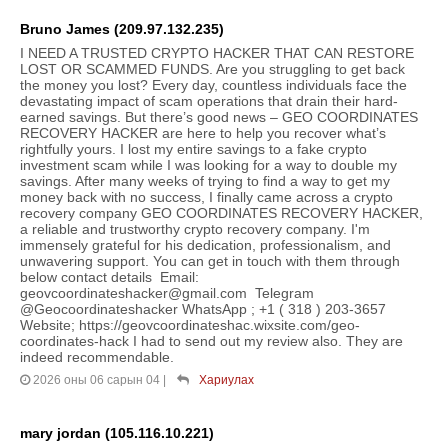
Bruno James (209.97.132.235)
I NEED A TRUSTED CRYPTO HACKER THAT CAN RESTORE
LOST OR SCAMMED FUNDS. Are you struggling to get back
the money you lost? Every day, countless individuals face the
devastating impact of scam operations that drain their hard-
earned savings. But there’s good news – GEO COORDINATES
RECOVERY HACKER are here to help you recover what’s
rightfully yours. I lost my entire savings to a fake crypto
investment scam while I was looking for a way to double my
savings. After many weeks of trying to find a way to get my
money back with no success, I finally came across a crypto
recovery company GEO COORDINATES RECOVERY HACKER,
a reliable and trustworthy crypto recovery company. I'm
immensely grateful for his dedication, professionalism, and
unwavering support. You can get in touch with them through
below contact details Email:
geovcoordinateshacker@gmail.com Telegram
@Geocoordinateshacker WhatsApp ; +1 ( 318 ) 203-3657
Website; https://geovcoordinateshac.wixsite.com/geo-
coordinates-hack I had to send out my review also. They are
indeed recommendable.
2026 оны 06 сарын 04
|
Хариулах
mary jordan (105.116.10.221)