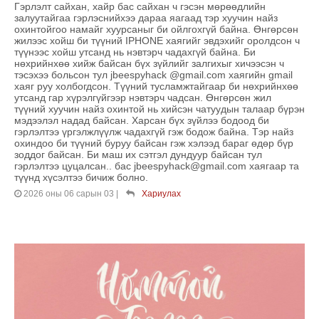
Гэрлэлт сайхан, хайр бас сайхан ч гэсэн мөрөөдлийн
залуутайгаа гэрлэснийхээ дараа яагаад тэр хуучин найз
охинтойгоо намайг хуурсаныг би ойлгохгүй байна. Өнгөрсөн
жилээс хойш би түүний IPHONE хаягийг эвдэхийг оролдсон ч
түүнээс хойш утсанд нь нэвтэрч чадахгүй байна. Би
нөхрийнхөө хийж байсан бүх зүйлийг залгихыг хичээсэн ч
тэсэхээ больсон тул jbeespyhack @gmail.com хаягийн gmail
хаяг руу холбогдсон. Түүний тусламжтайгаар би нөхрийнхөө
утсанд гар хүрэлгүйгээр нэвтэрч чадсан. Өнгөрсөн жил
түүний хуучин найз охинтой нь хийсэн чатуудын талаар бүрэн
мэдээлэл надад байсан. Харсан бүх зүйлээ бодоод би
гэрлэлтээ үргэлжлүүлж чадахгүй гэж бодож байна. Тэр найз
охиндоо би түүний буруу байсан гэж хэлээд бараг өдөр бүр
зоддог байсан. Би маш их сэтгэл дундуур байсан тул
гэрлэлтээ цуцалсан.. бас jbeespyhack@gmail.com хаягаар та
түүнд хүсэлтээ бичиж болно.
2026 оны 06 сарын 03
|
Хариулах