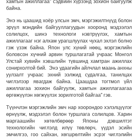
хамтын ажиллагаа” сэдвийн хүрээнд зохион байгуулж
байна.
Энэ нь цаашид хоёр улсын эмч, мэргэжилтнүүд болон
эрүүл мэндийн байгууллагуудын хооронд мэдээлэл
солилцох, шинэ технологи нэвтрүүлэх, хамтын
ажиллагааг нэг алхам урагшлуулах чухал эхлэл болно
гэж үзэж байна. Япон улс хүний нөөц, мэргэжлийн
боловсон хүчний арвин туршлагатай учраас Монгол
Улстай хувийн хэвшлийн түвшинд хамтран ажиллах
сонирхолтой бий. Энэ удаагийн айлчлал маань анхны
уулзалт учраас эхний ээлжид судалгаа, танилцах
чиглэлээр явагдаж байна. Цаашдаа тогтмол үйл
ажиллагаа зохион байгуулж, хамтын ажиллагаагаа
өргөжүүлэн хөгжүүлэх зорилготой байгаа” гэв.
Түүнчлэн мэргэжлийн эмч нар хоорондоо хэлэлцүүлэг
өрнүүлж, мэдээлэл болон туршлага солилцов. Харин
маргаашийн хөтөлбөрөөр Японы дэвшилтэт
технологийн чиглэлд илүү төвлөрч, үүдэл эсийн
эмчилгээ, гоо сайхан, хөгшрөлтийн эсрэг чиглэлийн