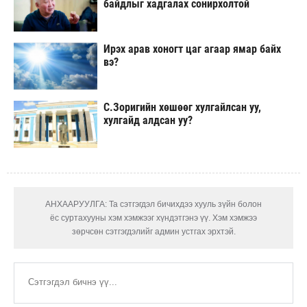
байдлыг хадгалах сонирхолтой
Ирэх арав хоногт цаг агаар ямар байх
вэ?
С.Зоригийн хөшөөг хулгайлсан уу,
хулгайд алдсан уу?
АНХААРУУЛГА: Та сэтгэгдэл бичихдээ хууль зүйн болон
ёс суртахууны хэм хэмжээг хүндэтгэнэ үү. Хэм хэмжээ
зөрчсөн сэтгэгдэлийг админ устгах эрхтэй.