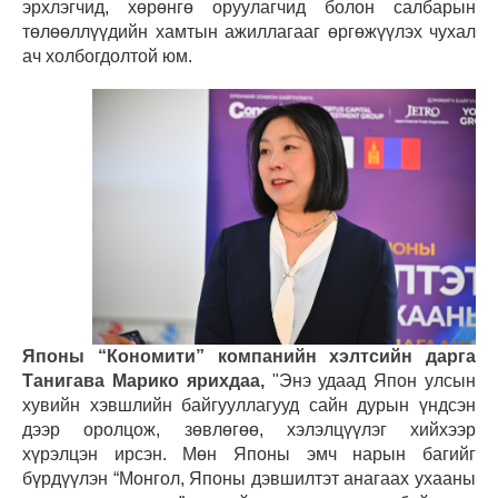
эрхлэгчид, хөрөнгө оруулагчид болон салбарын
төлөөллүүдийн хамтын ажиллагааг өргөжүүлэх чухал
ач холбогдолтой юм.
Японы
“
Кономити
”
компани
йн хэлтсийн дарга
Танигава Марико ярихдаа,
"Энэ удаад Япон улсын
хувийн хэвшлийн байгууллагууд сайн дурын үндсэн
дээр оролцож, зөвлөгөө, хэлэлцүүлэг хийхээр
хүрэлцэн ирсэн. Мөн Японы эмч нарын багийг
бүрдүүлэн “Монгол, Японы дэвшилтэт анагаах ухааны