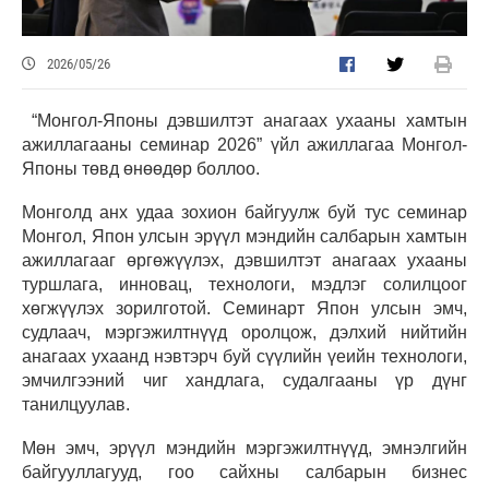
2026/05/26
“Монгол-Японы дэвшилтэт анагаах ухааны хамтын
ажиллагааны семинар 2026” үйл ажиллагаа Монгол-
Японы төвд өнөөдөр боллоо.
Монголд анх удаа зохион байгуулж буй тус семинар
Монгол, Япон улсын эрүүл мэндийн салбарын хамтын
ажиллагааг өргөжүүлэх, дэвшилтэт анагаах ухааны
туршлага, инновац, технологи, мэдлэг солилцоог
хөгжүүлэх зорилготой. Семинарт Япон улсын эмч,
судлаач, мэргэжилтнүүд оролцож, дэлхий нийтийн
анагаах ухаанд нэвтэрч буй сүүлийн үеийн технологи,
эмчилгээний чиг хандлага, судалгааны үр дүнг
танилцуулав.
Мөн эмч, эрүүл мэндийн мэргэжилтнүүд, эмнэлгийн
байгууллагууд, гоо сайхны салбарын бизнес