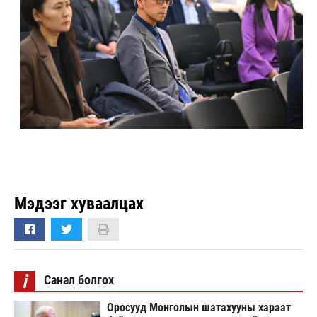
Мэдээг хуваалцах
i
Санал болгох
Оросууд Монголын шатахууны хараат