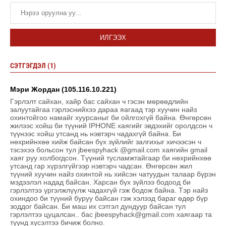
ИЛГЭЭХ
СЭТГЭГДЭЛ (1)
Мэри Жордан (105.116.10.221)
Гэрлэлт сайхан, хайр бас сайхан ч гэсэн мөрөөдлийн
залуутайгаа гэрлэснийхээ дараа яагаад тэр хуучин найз
охинтойгоо намайг хуурсаныг би ойлгохгүй байна. Өнгөрсөн
жилээс хойш би түүний IPHONE хаягийг эвдэхийг оролдсон ч
түүнээс хойш утсанд нь нэвтэрч чадахгүй байна. Би
нөхрийнхөө хийж байсан бүх зүйлийг залгихыг хичээсэн ч
тэсэхээ больсон тул jbeespyhack @gmail.com хаягийн gmail
хаяг руу холбогдсон. Түүний тусламжтайгаар би нөхрийнхөө
утсанд гар хүрэлгүйгээр нэвтэрч чадсан. Өнгөрсөн жил
түүний хуучин найз охинтой нь хийсэн чатуудын талаар бүрэн
мэдээлэл надад байсан. Харсан бүх зүйлээ бодоод би
гэрлэлтээ үргэлжлүүлж чадахгүй гэж бодож байна. Тэр найз
охиндоо би түүний буруу байсан гэж хэлээд бараг өдөр бүр
зоддог байсан. Би маш их сэтгэл дундуур байсан тул
гэрлэлтээ цуцалсан.. бас jbeespyhack@gmail.com хаягаар та
түүнд хүсэлтээ бичиж болно.