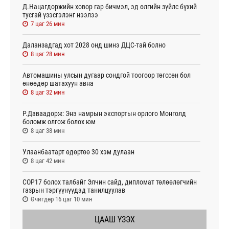
Д.Нацагдоржийн ховор гар бичмэл, эд өлгийн зүйлс бүхий
тусгай үзэсгэлэнг нээлээ
7 цаг 26 мин
Даланзадгад хот 2028 онд шинэ ДЦС-тай болно
8 цаг 28 мин
Автомашины улсын дугаар сондгой тоогоор төгссөн бол
өнөөдөр шатахуун авна
8 цаг 32 мин
Р.Даваадорж: Энэ намрын экспортын орлого Монголд
боломж олгож болох юм
8 цаг 38 мин
Улаанбаатарт өдөртөө 30 хэм дулаан
8 цаг 42 мин
СОР17 болох талбайг Элчин сайд, дипломат төлөөлөгчийн
газрын тэргүүнүүдэд танилцуулав
Өчигдөр 16 цаг 10 мин
ЦААШ ҮЗЭХ