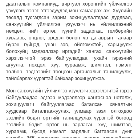
даатгалын компаниуд, виртуал хөрөнгийн үйлчилгээ
үзүүлэгч зэрэг этгээдүүдэд мөн хамаарах аж. Хуулийн
төсөлд тусгагдсан зарим зохицуулалтдаас дурдвал,
санхүүгийн үйлчилгээ үзүүлэгч нь үйлчилгээний
нөхцөл, нийт өртөг, түүний задаргаа, төлбөрийн
хуваарь, онцлог, эрсдэл болон үр дагаврын талаар
бүрэн гүйцэд, үнэн зөв, ойлгомжтой, харьцуулж
болохуйц мэдээллээр иргэдийг хангах, санхүүгийн
хэрэглэгчтэй гэрээ байгуулахдаа тухайн гэрээний
агуулга, нөхцөл, хүү, хураамж, шимтгэл, нэмэлт
төлбөр, тэдгээрийг тооцсон аргачлалыг танилцуулж,
тайлбарлах үүрэгтэй байхаар зохицуулжээ.
Мөн санхүүгийн үйлчилгээ үзүүлэгч хэрэглэгчтэй гэрээ
байгуулахдаа эдгээр мэдээллээр хангаснаа нотолж,
зохицуулагч байгууллагаас баталсан хяналтын
хуудсаар баталгаажуулах, улмаар зээл олгохдоо
зээлийн бодит өртгийг танилцуулах үүрэгтэй бөгөөд
зээлийн бодит өртөг нь зарласан хүү, шимтгэл,
хураамж, бусад нэмэлт зардлыг багтаасан дүнг