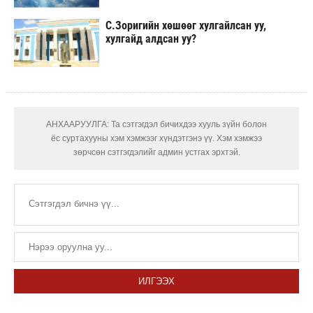
С.Зоригийн хөшөөг хулгайлсан уу,
хулгайд алдсан уу?
АНХААРУУЛГА: Та сэтгэгдэл бичихдээ хууль зүйн болон
ёс суртахууны хэм хэмжээг хүндэтгэнэ үү. Хэм хэмжээ
зөрчсөн сэтгэгдэлийг админ устгах эрхтэй.
ИЛГЭЭХ