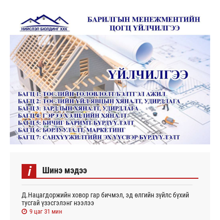
i
Шинэ мэдээ
Д.Нацагдоржийн ховор гар бичмэл, эд өлгийн зүйлс бүхий
тусгай үзэсгэлэнг нээлээ
9 цаг 31 мин