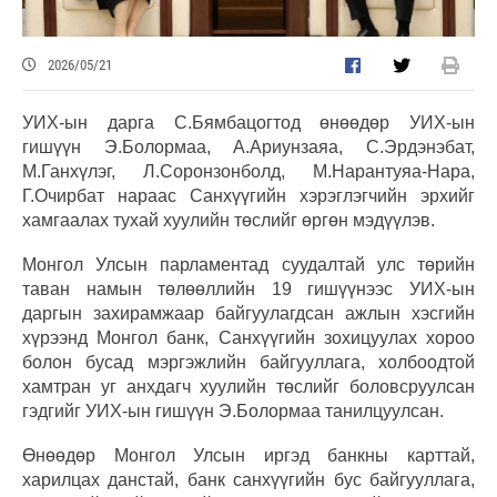
2026/05/21
УИХ-ын дарга С.Бямбацогтод өнөөдөр УИХ-ын
гишүүн Э.Болормаа, А.Ариунзаяа, С.Эрдэнэбат,
М.Ганхүлэг, Л.Соронзонболд, М.Нарантуяа-Нара,
Г.Очирбат нараас Санхүүгийн хэрэглэгчийн эрхийг
хамгаалах тухай хуулийн төслийг өргөн мэдүүлэв.
Монгол Улсын парламентад суудалтай улс төрийн
таван намын төлөөллийн 19 гишүүнээс УИХ-ын
даргын захирамжаар байгуулагдсан ажлын хэсгийн
хүрээнд Монгол банк, Санхүүгийн зохицуулах хороо
болон бусад мэргэжлийн байгууллага, холбоодтой
хамтран уг анхдагч хуулийн төслийг боловсруулсан
гэдгийг УИХ-ын гишүүн Э.Болормаа танилцуулсан.
Өнөөдөр Монгол Улсын иргэд банкны карттай,
харилцах данстай, банк санхүүгийн бус байгууллага,