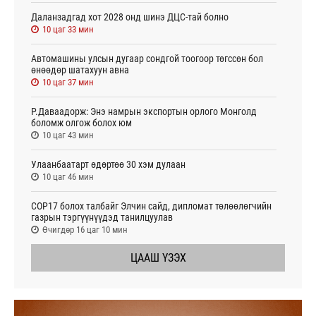
Даланзадгад хот 2028 онд шинэ ДЦС-тай болно
10 цаг 33 мин
Автомашины улсын дугаар сондгой тоогоор төгссөн бол
өнөөдөр шатахуун авна
10 цаг 37 мин
Р.Даваадорж: Энэ намрын экспортын орлого Монголд
боломж олгож болох юм
10 цаг 43 мин
Улаанбаатарт өдөртөө 30 хэм дулаан
10 цаг 46 мин
СОР17 болох талбайг Элчин сайд, дипломат төлөөлөгчийн
газрын тэргүүнүүдэд танилцуулав
Өчигдөр 16 цаг 10 мин
ЦААШ ҮЗЭХ