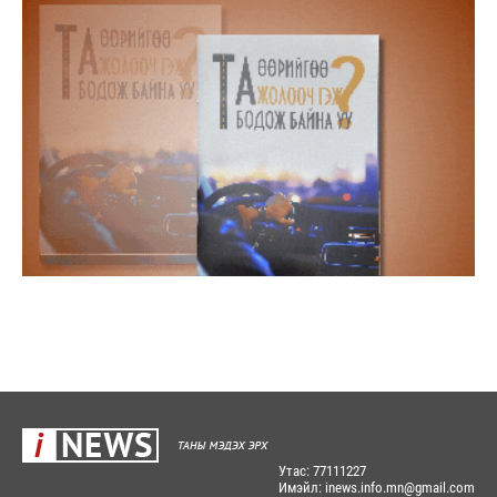
Утас: 77111227
Имэйл: inews.info.mn@gmail.com