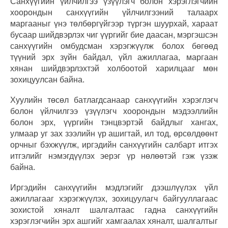
Санхүүгийн үйлчилгээ үзүүлэгч болон хэрэглэгчийн
хоорондын санхүүгийн үйлчилгээний талаарх
маргааныг үнэ төлбөргүйгээр түргэн шуурхай, хараат
бусаар шийдвэрлэх чиг үүргийг бие даасан, мэргэшсэн
санхүүгийн омбудсман хэрэгжүүлж болох бөгөөд
түүний эрх зүйн байдал, үйл ажиллагаа, маргаан
хянан шийдвэрлэхтэй холбоотой харилцааг мөн
зохицуулсан байна.
Хуулийн төсөл батлагдсанаар санхүүгийн хэрэглэгч
болон үйлчилгээ үзүүлэгч хоорондын мэдээллийн
болон эрх, үүргийн тэнцвэртэй байдлыг хангах,
улмаар уг зах зээлийн үр ашигтай, ил тод, өрсөлдөөнт
орчныг бэхжүүлж, иргэдийн санхүүгийн салбарт итгэх
итгэлийг нэмэгдүүлэх эерэг үр нөлөөтэй гэж үзэж
байна.
Иргэдийн санхүүгийн мэдлэгийг дээшлүүлэх үйл
ажиллагааг хэрэгжүүлэх, зохицуулагч байгууллагаас
зохистой хяналт шалгалтаас гадна санхүүгийн
хэрэглэгчийн эрх ашгийг хамгаалах хяналт, шалгалтыг