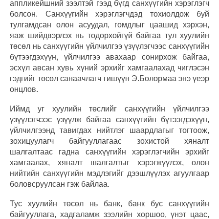
аппликейшний зээлтэй гээд бүгд санхүүгийн хэрэглэгч
болсон. Санхүүгийн хэрэглэгчдэд тохиолдож буй
тулгамдсан олон асуудал, гомдлыг цаашид хэрхэн,
яаж шийдвэрлэх нь тодорхойгүй байгаа тул хуулийн
төсөл нь санхүүгийн үйлчилгээ үзүүлэгчээс санхүүгийн
бүтээгдэхүүн, үйлчилгээ авахаар сонирхож байгаа,
эсхүл авсан хувь хүний эрхийг хамгаалахад чиглэсэн
гэдгийг төсөл санаачлагч гишүүн Э.Болормаа энэ үеэр
онцлов.
Иймд уг хуулийн төслийг санхүүгийн үйлчилгээ
үзүүлэгчээс үзүүлж байгаа санхүүгийн бүтээгдэхүүн,
үйлчилгээнд тавигдах нийтлэг шаардлагыг тогтоож,
зохицуулагч байгууллагаас зохистой хяналт
шалгалтаас гадна санхүүгийн хэрэглэгчийн эрхийг
хамгаалах, хяналт шалгалтыг хэрэгжүүлэх, олон
нийтийн санхүүгийн мэдлэгийг дээшлүүлэх агуулгаар
боловсруулсан гэж байлаа.
Тус хуулийн төсөл нь банк, банк бус санхүүгийн
байгууллага, хадгаламж зээлийн хоршоо, үнэт цаас,