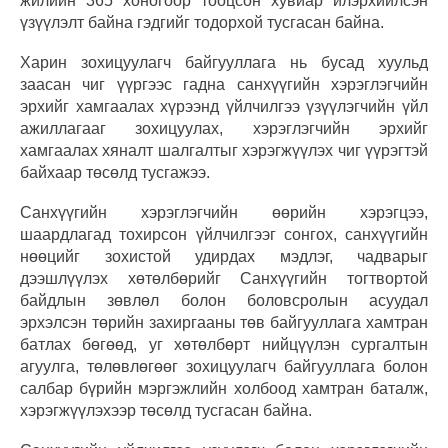
жилийн 365 хоногоор тооцсон хувиар илэрхийлсэн
үзүүлэлт байна гэдгийг тодорхой тусгасан байна.
Харин зохицуулагч байгууллага нь бусад хуульд
заасан чиг үүргээс гадна санхүүгийн хэрэглэгчийн
эрхийг хамгаалах хүрээнд үйлчилгээ үзүүлэгчийн үйл
ажиллагааг зохицуулах, хэрэглэгчийн эрхийг
хамгаалах хяналт шалгалтыг хэрэгжүүлэх чиг үүрэгтэй
байхаар төсөлд тусгажээ.
Санхүүгийн хэрэглэгчийн өөрийн хэрэгцээ,
шаардлагад тохирсон үйлчилгээг сонгох, санхүүгийн
нөөцийг зохистой удирдах мэдлэг, чадварыг
дээшлүүлэх хөтөлбөрийг Санхүүгийн тогтвортой
байдлын зөвлөл болон боловсролын асуудал
эрхэлсэн төрийн захиргааны төв байгууллага хамтран
батлах бөгөөд, уг хөтөлбөрт нийцүүлэн сургалтын
агуулга, төлөвлөгөөг зохицуулагч байгууллага болон
салбар бүрийн мэргэжлийн холбоод хамтран баталж,
хэрэгжүүлэхээр төсөлд тусгасан байна.