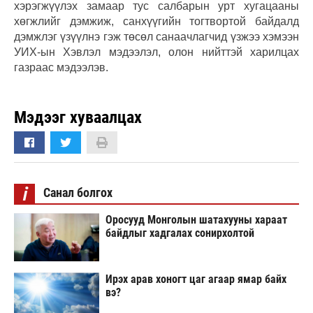
хэрэгжүүлэх замаар тус салбарын урт хугацааны
хөгжлийг дэмжиж, санхүүгийн тогтвортой байдалд
дэмжлэг үзүүлнэ гэж төсөл санаачлагчид үзжээ хэмээн
УИХ-ын Хэвлэл мэдээлэл, олон нийттэй харилцах
газраас мэдээлэв.
Мэдээг хуваалцах
i
Санал болгох
Оросууд Монголын шатахууны хараат
байдлыг хадгалах сонирхолтой
Ирэх арав хоногт цаг агаар ямар байх
вэ?