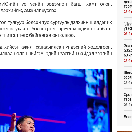
дипл
ИС-ийн үе үеийн эрдэмтэн багш, хамт олон,
тэрг
илэрхийлж, амжилт хүслээ.
4 
ол тулгуур болсон тус сургууль дэлхийн шилдэг их
“Дүр
үзэс
нжлэх ухаан, боловсрол, эрүүл мэндийн салбарт
4 
гт итгэл төгс байгаагаа онцоллоо.
Энэ 
д хийсэн ажил, санаачилсан үндэсний хөдөлгөөн,
505.
илцаа болон нийгэм, эдийн засгийн байдал зэргийн
мянг
4 
Шейх
зарл
4 
Орон
тарв
4 
Боло
олон
сана
4 