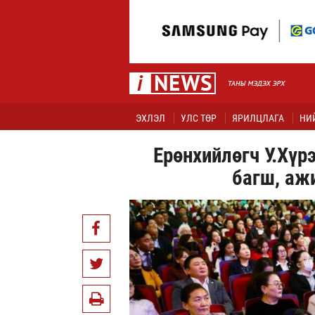
ЭХЛЭЛ
УЛС ТӨР
ЯРИЛЦЛАГА
НИ
Ерөнхийлөгч У.Хү
багш, аж