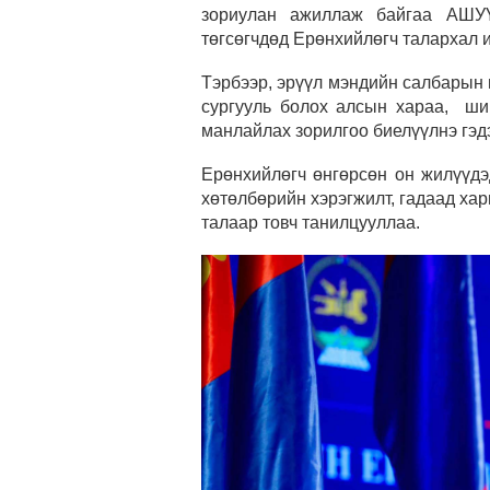
зориулан ажиллаж байгаа АШУҮ
төгсөгчдөд Ерөнхийлөгч талархал 
Тэрбээр, эрүүл мэндийн салбарын г
сургууль болох алсын хараа, ши
манлайлах зорилгоо биелүүлнэ гэдэ
Ерөнхийлөгч өнгөрсөн он жилүүдэ
хөтөлбөрийн хэрэгжилт, гадаад хар
талаар товч танилцууллаа.