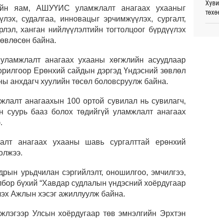
Хуви
ийн яам, АШУҮИС уламжлалт анагаах ухааныг
төхө
Таек
үлэх, судалгаа, инновацыг эрчимжүүлэх, сургалт,
шалг
тами
рлэл, ханган нийлүүлэлтийн тогтолцоог бүрдүүлэх
С.Зо
Өч
өвлөсөн байна.
алдс
Монг
 уламжлалт анагаах ухааны хөгжлийн асуудлаар
Сауд
жуул
зорилгоор Ерөнхий сайдын дэргэд Үндэсний зөвлөл
өргө
орчи
ны анхдагч хуулийн төсөл боловсруулж байна.
Өч
Испа
лалт анагаахын 100 ортой сувилал нь сувилагч,
өсж
н суурь бааз болох төдийгүй уламжлалт анагаах
.
Б.Пү
зуух
алт анагаах ухааны шавь сургалттай ерөнхий
олжээ.
МАА-
чадв
дрын урьдчилан сэргийлэлт, оношилгоо, эмчилгээ,
лбор бүхий “Хавдар судлалын үндэсний хоёрдугаар
Хэлэ
лэх Ажлын хэсэг ажиллуулж байна.
мэд
мжлэгээр Улсын хоёрдугаар төв эмнэлгийн Эрхтэн
СОР1