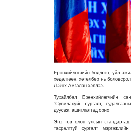
Ерөнхийлөгчийн бодлого, үйл ажи
хөдөлгөөн, хөтөлбөр нь боловсро
Л.Энх-Амгалан хэллээ.
Тухайлбал Ерөнхийлөгчийн са
“Сувилахуйн сургалт, судалгаан
дуусаж, ашиглалтад орно.
Энэ төв олон улсын стандартад 
тасралтгүй сургалт, мэргэжлий