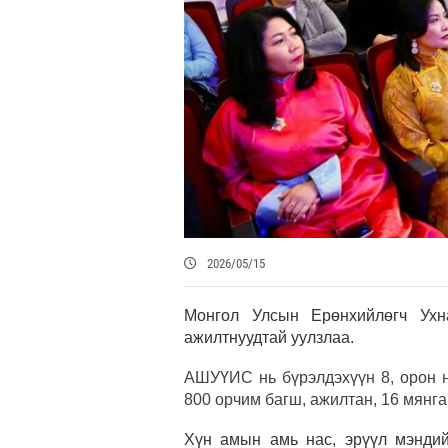
2026/05/15
Монгол Улсын Ерөнхийлөгч Ухн
ажилтнуудтай уулзлаа.
АШУҮИС нь бүрэлдэхүүн 8, орон ну
800 орчим багш, ажилтан, 16 мянг
Хүн амын амь нас, эрүүл мэндийн