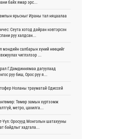
ани байх ямар эрс...
тэй шигшээ баг Азийн наадам-д
ампын ярьсныг Ираны тал няцаалаа
цохоор бэлтгэлээ хангаж байна
цаг 29 мин
нчес: Сеута хотод дайран нэвтэрсэн
спани руу халдсан...
 өөрчлөгдсөөр байна
цаг 44 мин
л мэндийн салбарын хүний нөөцийг
сарын 15-наас улсын дугаарын тэгш,
вхжуулах чиглэлээр ...
гойгоор хөдөлгөөнд оролцоно
цаг 50 мин
рал Г.Дамдиннямаа дагуулаад
нгос руу биш, Орос руу я...
үгээр хорооллын арын замыг өнөөдөр
 23:00 цагаас хаана
тофер Ноланы трауматай Одиссей
 цаг 38 мин
бензин, дизель түлшний онцгой албан
антөмөр: Төмөр замын хүртээмж
арыг тэглэлээ
алтгүй, метро, цахилга...
игдөр 15 цаг 58 мин
т-Үүл: Оросууд Монголын шатахууны
анийн гүнж Евгени гурав дахь хүүхдээ
ат байдлыг хадгала...
йдөж авлаа
игдөр 15 цаг 50 мин