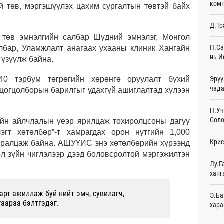
комп
й төв, мэргэшүүлэх цахим сургалтын төвтэй байх
Эмэг
Д.Тр
орол
төв эмнэлгийн салбар Шүдний эмнэлэг, Монгол
9 
П.Са
лбар, Уламжлалт анагаах ухааны клиник Хангайн
нь И
Дайн
 үзүүлж байна.
9 
Эрүү
40 тэрбум төгрөгийн хөрөнгө оруулалт бүхий
Энэ 
чада
цогцолборын барилгыг удахгүй ашиглалтад хүлээн
сонд
9 
Н.Уч
Соло
ийн айлчлалын үеэр ярилцаж тохиролцсоны дагуу
Нэгд
эгт хөтөлбөр”-т хамрагдах орон нутгийн 1,000
орой
Крис
10
уралцаж байна. АШУҮИС энэ хөтөлбөрийн хүрээнд
ол зүйн чиглэлээр дээд боловсролтой мэргэжилтэн
Авто
Лу.Г
татв
ханг
Өч
рт ажиллаж буй нийт эмч, сувилагч,
Э.Ба
Брит
гаараа бэлтгэдэг.
хара
өлги
Өч