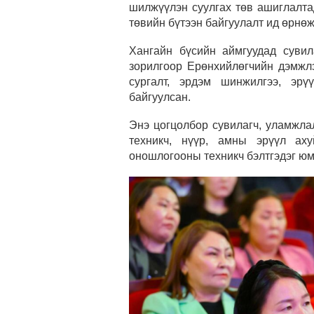
шилжүүлэн суулгах төв ашиглалта
төвийн бүтээн байгуулалт ид өрнөж
Хангайн бүсийн аймгуудад сувил
зорилгоор Ерөнхийлөгчийн дэмжл
сургалт, эрдэм шинжилгээ, эрү
байгуулсан.
Энэ цогцолбор сувилагч, уламжла
техникч, нүүр, амны эрүүл аху
оношлогооны техникч бэлтгэдэг юм