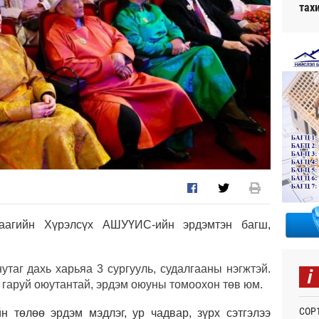
тах
аагийн Хүрэлсүх АШУҮИС-ийн эрдэмтэн багш,
i
таг дахь харьяа 3 сургууль, судалгааны нэгжтэй.
а гаруй оюутантай, эрдэм оюуны томоохон төв юм.
СОР1
 төлөө эрдэм мэдлэг, ур чадвар, зүрх сэтгэлээ