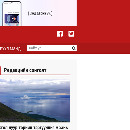
РҮҮЛ МЭНД
Редакцийн сонголт
сгөл нуур төрийн тэргүүнийг маань