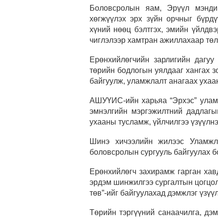
Боловсролын яам, Эрүүл мэнд
хөгжүүлэх эрх зүйн орчныг бүрдү
хүний нөөц бэлтгэх, эмийн үйлдвэ
чиглэлээр хамтран ажиллахаар төл
Ерөнхийлөгчийн зарлигийн дагуу
төрийн бодлогын уялдааг хангах 
байгуулж, уламжлалт анагаах ухаа
АШУҮИС-ийн харьяа “Эрхэс” уламж
эмнэлгийн мэргэжилтний дадлагы
ухааны тусламж, үйлчилгээ үзүүлнэ
Шинэ хичээлийн жилээс Уламжл
боловсролын сургууль байгуулах б
Ерөнхийлөгч захирамж гарган хав
эрдэм шинжилгээ сургалтын цогцо
төв”-ийг байгуулахад дэмжлэг үзүү
Төрийн тэргүүний санаачилга, дэ