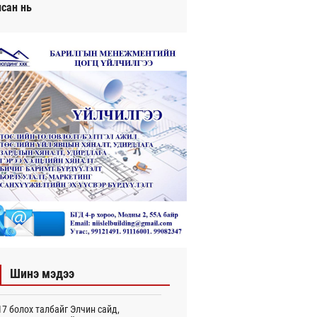
исан нь
Шинэ мэдээ
7 болох талбайг Элчин сайд,