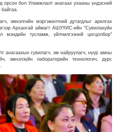
д орсон бол Уламжлалт анагаах ухааны үндэсний
угср
 байгаа.
Дэлх
агч, эмнэлгийн мэргэжилтний дутагдлыг арилгах
Пурж
эгээр Архангай аймагт АШУҮИС-ийн “Сувилахуйн
үл мэндийн тусламж, үйлчилгээний цогцолбор”
ОПЕК
нэмэ
лт анагаахын сувилагч, эм найруулагч, нүүр амны
Маро
йч, эмнэлзүйн лабораторийн технологич, дүрс
дэмж
.