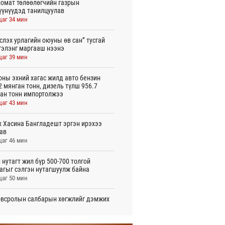
омат төлөөлөгчийн газрын
үүнүүдэд танилцуулав
цаг 34 мин
слэх урлагийн оюуны өв сан” тусгай
гэлэнг маргааш нээнэ
цаг 39 мин
оны эхний хагас жилд авто бензин
2 мянган тонн, дизель түлш 956.7
ан тонн импортолжээ
цаг 43 мин
 Хасина Бангладешт эргэн ирэхээ
ав
цаг 46 мин
 нутагт жил бүр 500-700 толгой
агыг сэлгэн нутагшуулж байна
цаг 50 мин
всролын салбарын хөгжлийг дэмжих
 улсын хамтын ажиллагааны талаар
л солилцов
цаг 54 мин