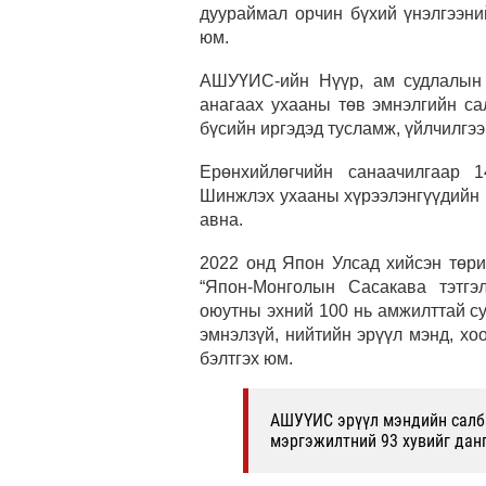
дуураймал орчин бүхий үнэлгээни
юм.
АШУҮИС-ийн Нүүр, ам судлалын 
анагаах ухааны төв эмнэлгийн са
бүсийн иргэдэд тусламж, үйлчилгээ
Ерөнхийлөгчийн санаачилгаар 1
Шинжлэх ухааны хүрээлэнгүүдийн 
авна.
2022 онд Япон Улсад хийсэн төр
“Япон-Монголын Сасакава тэтгэл
оюутны эхний 100 нь амжилттай с
эмнэлзүй, нийтийн эрүүл мэнд, хо
бэлтгэх юм.
АШУҮИС эрүүл мэндийн салба
мэргэжилтний 93 хувийг дан