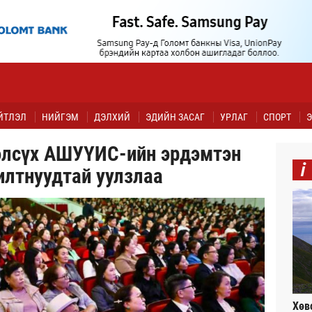
ЙТЛЭЛ
НИЙГЭМ
ДЭЛХИЙ
ЭДИЙН ЗАСАГ
УРЛАГ
СПОРТ
Э
рэлсүх АШУҮИС-ийн эрдэмтэн
i
илтнуудтай уулзлаа
Хөв