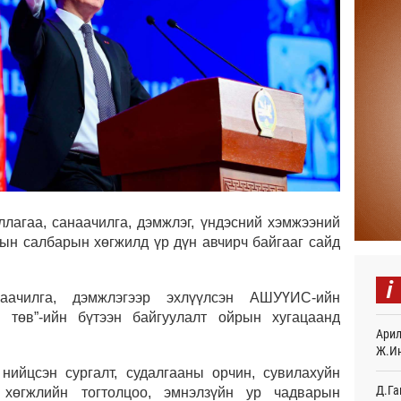
Найм
10,0
5 
Худа
өрий
5 
АНУ-
монг
хамг
8 
ллагаа, санаачилга, дэмжлэг, үндэсний хэмжээний
лын салбарын хөгжилд үр дүн авчирч байгааг сайд
Месс
9 
i
наачилга, дэмжлэгээр эхлүүлсэн АШУҮИС-ийн
Татв
ы төв”-ийн бүтээн байгуулалт ойрын хугацаанд
үүди
Арил
9 
Ж.И
Евро
нийцсэн сургалт, судалгааны орчин, сувилахуйн
байн
Д.Га
н хөгжлийн тогтолцоо, эмнэлзүйн ур чадварын
9 