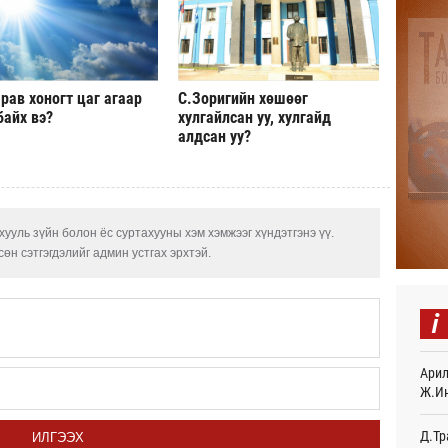
“Дүр
үзэс
Өч
рав хоногт цаг агаар
С.Зоригийн хөшөөг
Энэ 
505.
байх вэ?
хулгайлсан уу, хулгайд
мянг
алдсан уу?
Өч
Шейх
зарл
Өч
ууль зүйн болон ёс суртахууны хэм хэмжээг хүндэтгэнэ үү.
өн сэтгэгдэлийг админ устгах эрхтэй.
Орон
тарв
Өч
i
Боло
олон
сана
Арил
Өч
Ж.И
Найм
Д.Тр
ИЛГЭЭХ
10,0