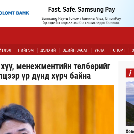
ЙТЛЭЛ
НИЙГЭМ
ДЭЛХИЙ
ЭДИЙН ЗАСАГ
УРЛАГ
СПОРТ
Э
 хүү, менежментийн төлбөрийг
i
лцээр үр дүнд хүрч байна
Хөв