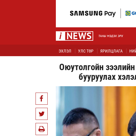
ЭХЛЭЛ
УЛС ТӨР
ЯРИЛЦЛАГА
НИ
Оюутолгойн зээлийн
бууруулах хэлэ