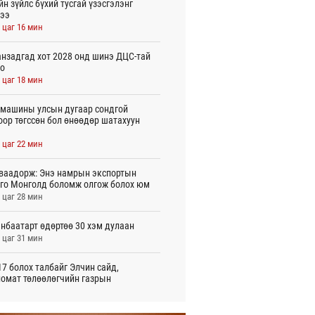
йн зүйлс бүхий тусгай үзэсгэлэнг
ээ
 цаг 16 мин
нзадгад хот 2028 онд шинэ ДЦС-тай
о
 цаг 18 мин
машины улсын дугаар сондгой
оор төгссөн бол өнөөдөр шатахуун
 цаг 22 мин
ваадорж: Энэ намрын экспортын
го Монголд боломж олгож болох юм
 цаг 28 мин
нбаатарт өдөртөө 30 хэм дулаан
 цаг 31 мин
7 болох талбайг Элчин сайд,
омат төлөөлөгчийн газрын
үүнүүдэд танилцуулав
игдөр 16 цаг 10 мин