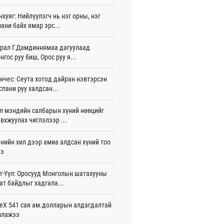
игдөр 15 цаг 40 мин
нхуяг: Нийлүүлэгч нь нэг орны, нэг
ани байх ямар эрс...
лдагч Н.Амарзаяа: 32 хуудастай
н дэвтэр долоо хоногт л дүүрдэг
игдөр 15 цаг 31 мин
рал Г.Дамдиннямаа дагуулаад
нгос руу биш, Орос руу я...
д Фулбрайтын хөтөлбөрөөр 150 гаруй
ол залуус магистрын зэрэг
нчес: Сеута хотод дайран нэвтэрсэн
аалаад байна
спани руу халдсан...
игдөр 12 цаг 01 мин
л мэндийн салбарын хүний нөөцийг
и 80 мянган евро хандивлажээ
вхжуулах чиглэлээр ...
игдөр 11 цаг 30 мин
арын өртэй шатахуун импортлогч ААН-
нийн хил дээр амиа алдсан хүний тоо
йн дансыг битүүмжлэхгүй
ээ
игдөр 11 цаг 20 мин
т-Үүл: Оросууд Монголын шатахууны
пт аагим халуун өдрүүд үргэлжилсээр
ат байдлыг хадгала...
а
игдөр 11 цаг 20 мин
eX 541 сая ам.долларын алдагдалтай
ллажээ
тэй шигшээ баг Азийн наадам-д
цохоор бэлтгэлээ хангаж байна