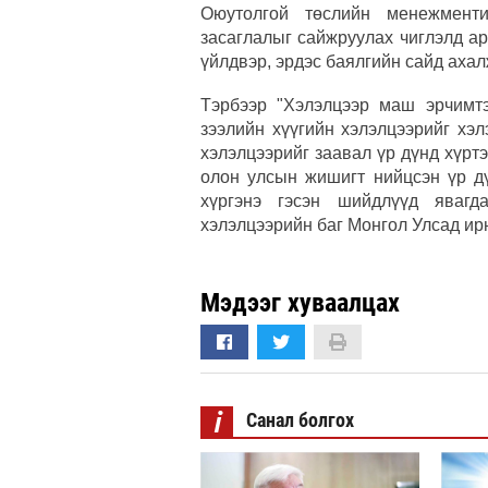
Оюутолгой төслийн менежменти
засаглалыг сайжруулах чиглэлд а
үйлдвэр, эрдэс баялгийн сайд ахал
Тэрбээр "Хэлэлцээр маш эрчимтэ
зээлийн хүүгийн хэлэлцээрийг хэл
хэлэлцээрийг заавал үр дүнд хүртэ
олон улсын жишигт нийцсэн үр дү
хүргэнэ гэсэн шийдлүүд яваг
хэлэлцээрийн баг Монгол Улсад ирн
Мэдээг хуваалцах
i
Санал болгох