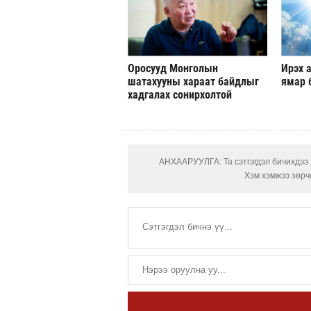
Оросууд Монголын
Ирэх а
шатахууны хараат байдлыг
ямар 
хадгалах сонирхолтой
АНХААРУУЛГА: Та сэтгэгдэл бичихдээ х
Хэм хэмжээ зөрчс