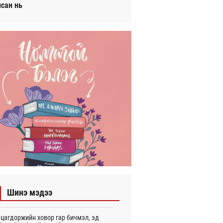
исан нь
Шинэ мэдээ
цагдоржийн ховор гар бичмэл, эд