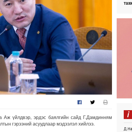
тах
i
а Аж үйлдвэр, эрдэс баялгийн сайд Г.Дамдинням
лтын гэрээний асуудлаар мэдээлэл хийлээ.
Д.На