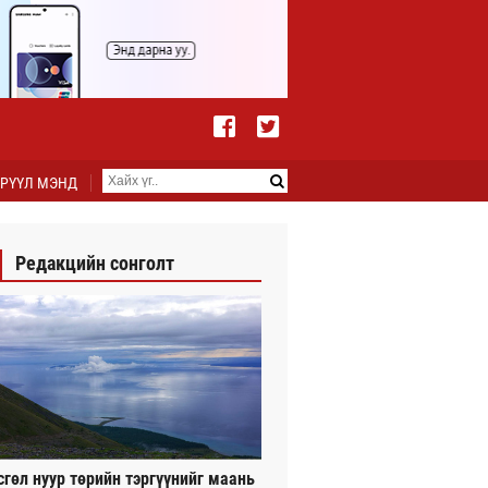
РҮҮЛ МЭНД
Редакцийн сонголт
сгөл нуур төрийн тэргүүнийг маань