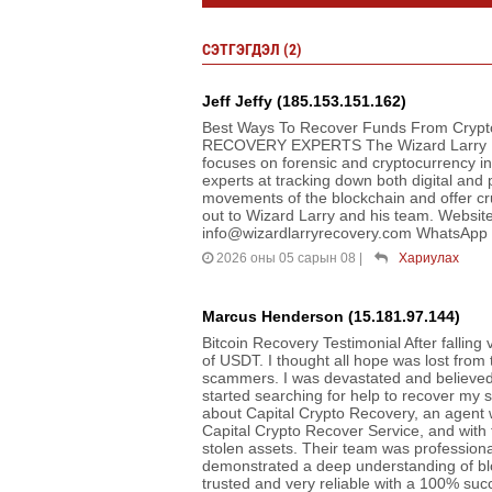
СЭТГЭГДЭЛ (2)
Jeff Jeffy (185.153.151.162)
Best Ways To Recover Funds From Cryp
RECOVERY EXPERTS The Wizard Larry Rec
focuses on forensic and cryptocurrency in
experts at tracking down both digital and 
movements of the blockchain and offer cru
out to Wizard Larry and his team. Websi
info@wizardlarryrecovery.com WhatsApp 
2026 оны 05 сарын 08
|
Хариулах
Marcus Henderson (15.181.97.144)
Bitcoin Recovery Testimonial After falling
of USDT. I thought all hope was lost fro
scammers. I was devastated and believed 
started searching for help to recover my s
about Capital Crypto Recovery, an agent wh
Capital Crypto Recover Service, and with 
stolen assets. Their team was profession
demonstrated a deep understanding of blo
trusted and very reliable with a 100% succe