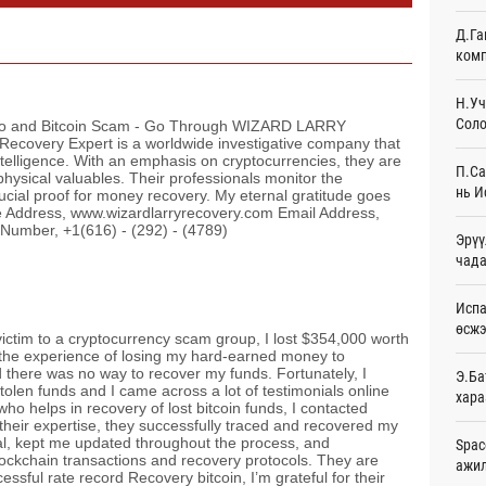
Өч
Д.Га
комп
Худа
өрий
Өч
Н.Уч
Соло
to and Bitcoin Scam - Go Through WIZARD LARRY
АНУ-
overy Expert is a worldwide investigative company that
монг
telligence. With an emphasis on cryptocurrencies, they are
П.Са
хамг
physical valuables. Their professionals monitor the
нь И
cial proof for money recovery. My eternal gratitude goes
Өч
te Address, www.wizardlarryrecovery.com Email Address,
Number, +1(616) - (292) - (4789)
Эрүү
Месс
чада
Өч
Татв
Испа
үүди
өсж
 victim to a cryptocurrency scam group, I lost $354,000 worth
Өч
m the experience of losing my hard-earned money to
there was no way to recover my funds. Fortunately, I
Э.Ба
Евро
tolen funds and I came across a lot of testimonials online
хара
байн
o helps in recovery of lost bitcoin funds, I contacted
Өч
their expertise, they successfully traced and recovered my
al, kept me updated throughout the process, and
Spac
ckchain transactions and recovery protocols. They are
ажи
Эмэг
ssful rate record Recovery bitcoin, I’m grateful for their
орол