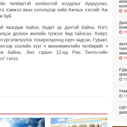
өлги
йн төлбөртэй холбоотой асуудлыг бууруулах,
нээл
рга хэмжээ авах хэлэлцээр хийх Ажлын хэсгийг Аж
10
ж буй.
Дала
болн
й явагдаж байна, бодит үр дүнтэй байна. Нэгт,
11
элцэх долоон жилийн түгжээг бид тайлсан. Хоёрт,
л үргэлжлүүлэх тохиролцоонд хүрч чадсан. Гуравт,
Авто
нгээр зээлийн хүүг ч менежментийн төлбөрийг ч
тоог
даж байна. Энэ сарын 12-нд Рио Тинто-гийн
авна
11
э" гэлээ.
Р.Да
орло
11
Улаа
11
СОР1
дипл
тэрг
Өч