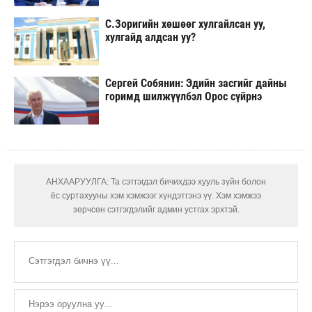
С.Зоригийн хөшөөг хулгайлсан уу,
хулгайд алдсан уу?
Сергей Собянин: Эдийн засгийг дайны
горимд шилжүүлбэл Орос сүйрнэ
АНХААРУУЛГА: Та сэтгэгдэл бичихдээ хууль зүйн болон
ёс суртахууны хэм хэмжээг хүндэтгэнэ үү. Хэм хэмжээ
зөрчсөн сэтгэгдэлийг админ устгах эрхтэй.