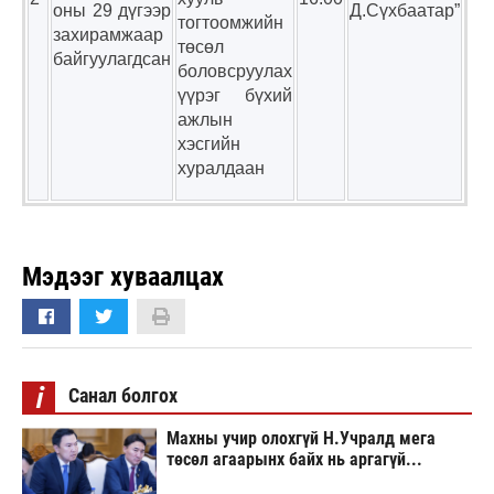
оны 29 дүгээр
Д.Сүхбаатар”
тогтоомжийн
захирамжаар
төсөл
байгуулагдсан
боловсруулах
үүрэг бүхий
ажлын
хэсгийн
хуралдаан
Мэдээг хуваалцах
i
Санал болгох
Махны учир олохгүй Н.Учралд мега
төсөл агаарынх байх нь аргагүй...