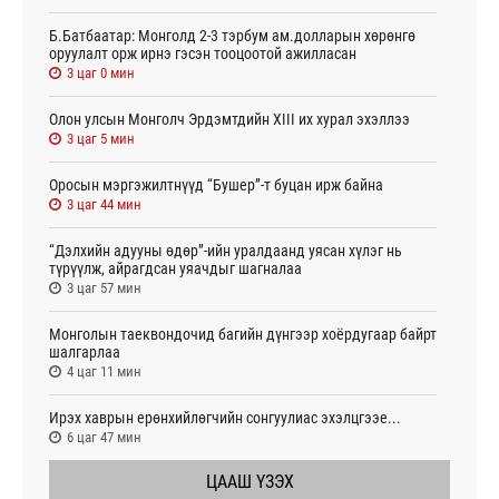
Б.Батбаатар: Монголд 2-3 тэрбум ам.долларын хөрөнгө
оруулалт орж ирнэ гэсэн тооцоотой ажилласан
3 цаг 0 мин
Олон улсын Монголч Эрдэмтдийн XIII их хурал эхэллээ
3 цаг 5 мин
Оросын мэргэжилтнүүд “Бушер”-т буцан ирж байна
3 цаг 44 мин
“Дэлхийн адууны өдөр”-ийн уралдаанд уясан хүлэг нь
түрүүлж, айрагдсан уяачдыг шагналаа
3 цаг 57 мин
Монголын таеквондочид багийн дүнгээр хоёрдугаар байрт
шалгарлаа
4 цаг 11 мин
Ирэх хаврын ерөнхийлөгчийн сонгуулиас эхэлцгээе...
6 цаг 47 мин
ЦААШ ҮЗЭХ