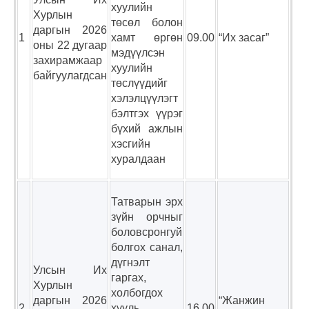
хуулийн
Хурлын
төсөл болон
даргын 2026
1
хамт өргөн
09.00
“Их засаг”
оны 22 дугаар
мэдүүлсэн
захирамжаар
хуулийн
байгуулагдсан
төслүүдийг
хэлэлцүүлэгт
бэлтгэх үүрэг
бүхий ажлын
хэсгийн
хуралдаан
Татварын эрх
зүйн орчныг
боловсронгуй
болгох санал,
дүгнэлт
Улсын Их
гаргах,
Хурлын
холбогдох
даргын 2026
“Жанжин
2
хууль
16.00