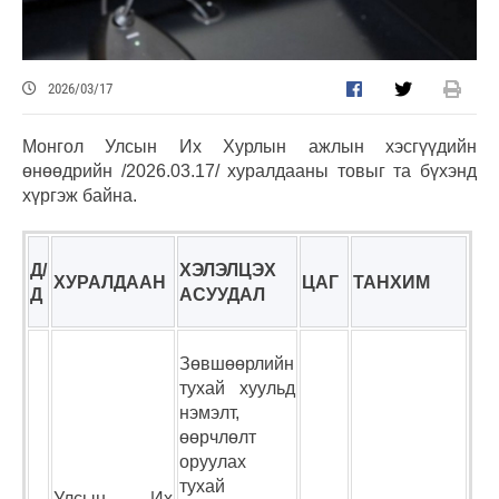
2026/03/17
Монгол Улсын Их Хурлын ажлын хэсгүүдийн
өнөөдрийн /2026.03.17/ хуралдааны товыг та бүхэнд
хүргэж байна.
Д/
ХЭЛЭЛЦЭХ
ХУРАЛДААН
ЦАГ
ТАНХИМ
Д
АСУУДАЛ
Зөвшөөрлийн
тухай хуульд
нэмэлт,
өөрчлөлт
оруулах
тухай
Улсын Их