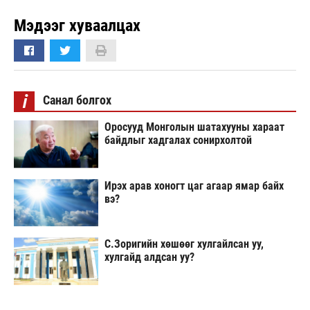
Мэдээг хуваалцах
i
Санал болгох
Оросууд Монголын шатахууны хараат
байдлыг хадгалах сонирхолтой
Ирэх арав хоногт цаг агаар ямар байх
вэ?
С.Зоригийн хөшөөг хулгайлсан уу,
хулгайд алдсан уу?