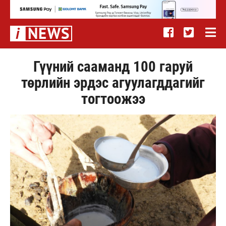
Гүүний сааманд 100 гаруй
төрлийн эрдэс агуулагддагийг
тогтоожээ