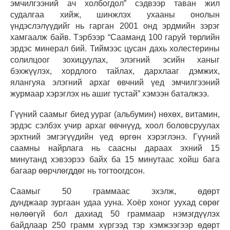
эмчилгээний ач холбогдол” сэдвээр таван жил
судалгаа хийж, шинжлэх ухааны онолын
үндэслэлүүдийг нь гарган 2001 онд эрдмийн зэрэг
хамгаалж байв. Тэрбээр “Сааманд 100 гаруй төрлийн
эрдэс минерал бий. Тиймээс цусан дахь холестерины
солилцоог зохицуулах, элэгний эсийн ханыг
бэхжүүлэх, хордлого тайлах, дархлааг дэмжих,
ялангуяа элэгний архаг өвчний үед эмчилгээний
журмаар хэрэглэх нь ашиг тустай” хэмээн баталжээ.
Гүүний саамыг биед уураг (альбумин) нөхөх, витамин,
эрдэс сэлбэх учир архаг өвчнүүд, хоол боловсруулах
эрхтний эмгэгүүдийн үед өргөн хэрэглэнэ. Гүүний
саамны найрлага нь саасны дараах эхний 15
минутанд хэвээрээ байх ба 15 минутаас хойш бага
багаар өөрчлөгддөг нь тогтоогдсон.
Саамыг 50 граммаас эхэлж, өдөрт
дунджаар зургаан удаа ууна. Хоёр хоног уухад сөрөг
нөлөөгүй бол дахиад 50 граммаар нэмэгдүүлэх
байдлаар 250 грамм хүргээд тэр хэмжээгээр өдөрт