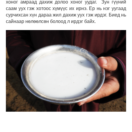
хоног амраад дахиж долоо хоног уудаг. Зун гүүний
саам уух гэж хотоос хүмүүс их ирнэ. Ер нь нэг уугаад
сурчихсан хүн дараа жил дахиж уух гэж ирдэг. Биед нь
сайнаар нөлөөлсөн болоод л ирдэг байх.