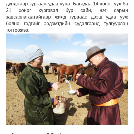
дунджаар зургаан удаа ууна. Багадаа 14 хоног уух ба
21 хоног хүргэвэл бүр сайн, нэг сарын
завсарлагаатайгаар жилд гурваас дээш удаа ууж
болно гэдгийг эрдэмтдийн судалгаанд тулгуурлан
тогтоожээ.