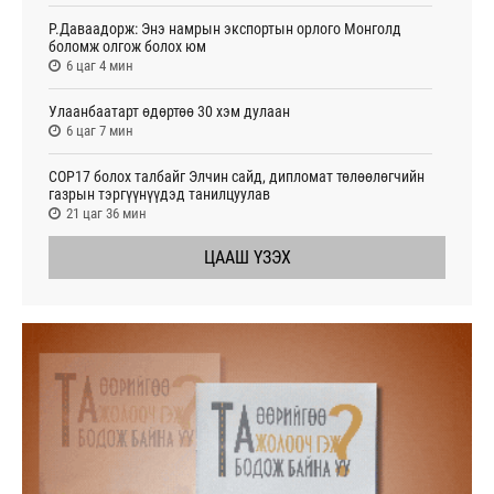
Р.Даваадорж: Энэ намрын экспортын орлого Монголд
боломж олгож болох юм
6 цаг 4 мин
Улаанбаатарт өдөртөө 30 хэм дулаан
6 цаг 7 мин
СОР17 болох талбайг Элчин сайд, дипломат төлөөлөгчийн
газрын тэргүүнүүдэд танилцуулав
21 цаг 36 мин
ЦААШ ҮЗЭХ