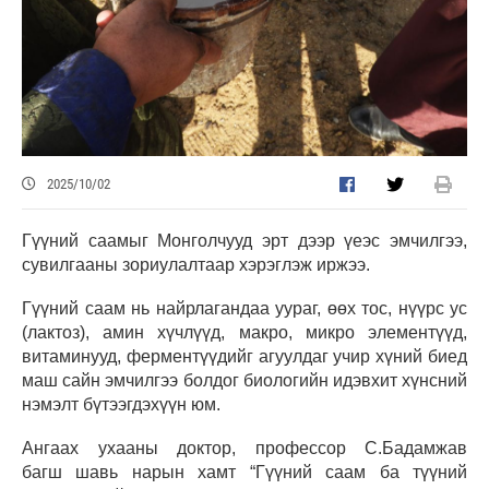
2025/10/02
Гүүний саамыг Монголчууд эрт дээр үеэс эмчилгээ,
сувилгааны зориулалтаар хэрэглэж иржээ.
Гүүний саам нь найрлагандаа уураг, өөх тос, нүүрс ус
(лактоз), амин хүчлүүд, макро, микро элементүүд,
витаминууд, ферментүүдийг агуулдаг учир хүний биед
маш сайн эмчилгээ болдог биологийн идэвхит хүнсний
нэмэлт бүтээгдэхүүн юм.
Ангаах ухааны доктор, профессор С.Бадамжав
багш шавь нарын хамт “Гүүний саам ба түүний