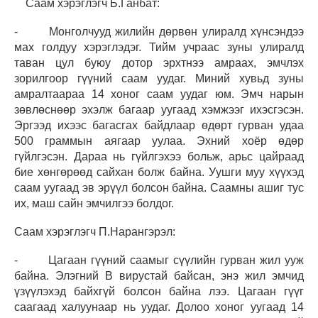
Саам хэрэглэгч Б.Ганбат:
- Монголчууд жилийн дөрвөн улиралд хүнсэндээ
мах голдуу хэрэглэдэг. Тийм учраас зуны улиралд
таван цул буюу дотор эрхтнээ амраах, эмчлэх
зорилгоор гүүний саам уудаг. Миний хувьд зуны
амралтаараа 14 хоног саам уудаг юм. Эмч нарын
зөвлөснөөр эхэлж багаар уугаад хэмжээг ихэсгэсэн.
Эргээд ихээс багасгах байдлаар өдөрт гурван удаа
500 граммын аягаар уулаа. Эхний хоёр өдөр
гүйлгэсэн. Дараа нь гүйлгэхээ больж, арьс цайраад
бие хөнгөрөөд сайхан болж байна. Уушги муу хүүхэд
саам уугаад эв эрүүл болсон байна. Саамны ашиг тус
их, маш сайн эмчилгээ болдог.
Саам хэрэглэгч П.Нарангэрэл:
- Цагаан гүүний саамыг сүүлийн гурван жил ууж
байна. Элэгний В вирустай байсан, энэ жил эмчид
үзүүлэхэд байхгүй болсон байна лээ. Цагаан гүүг
саагаад халуунаар нь уудаг. Долоо хоног уугаад 14