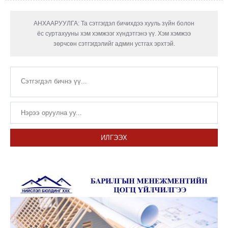
АНХААРУУЛГА: Та сэтгэгдэл бичихдээ хууль зүйн болон
ёс суртахууны хэм хэмжээг хүндэтгэнэ үү. Хэм хэмжээ
зөрчсөн сэтгэгдэлийг админ устгах эрхтэй.
ИЛГЭЭХ