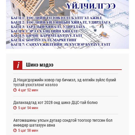
i
Шинэ мэдээ
Д.Нацагдоржийн ховор гар бичмэл, эд өлгийн зүйлс бүхий
тусгай үзэсгэлэнг нээлээ
4 цаг 52 мин
Даланзадгад хот 2028 онд шинэ ДЦС-тай болно
5 цаг 54 мин
Автомашины улсын дугаар сондгой тоогоор төгссөн бол
өнөөдөр шатахуун авна
5 цаг 58 мин