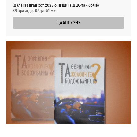
Даланзадгад хот 2028 онд шинэ ДЦС-тай болно
Уржигдар 07 цаг 51 мин
ЦААШ ҮЗЭХ