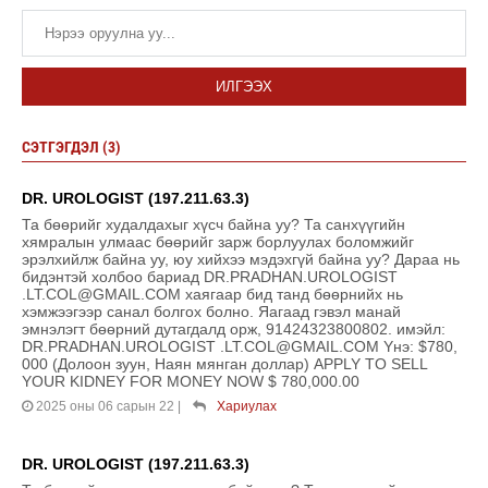
ИЛГЭЭХ
СЭТГЭГДЭЛ (3)
DR. UROLOGIST (197.211.63.3)
Та бөөрийг худалдахыг хүсч байна уу? Та санхүүгийн
хямралын улмаас бөөрийг зарж борлуулах боломжийг
эрэлхийлж байна уу, юу хийхээ мэдэхгүй байна уу? Дараа нь
бидэнтэй холбоо бариад DR.PRADHAN.UROLOGIST
.LT.COL@GMAIL.COM хаягаар бид танд бөөрнийх нь
хэмжээгээр санал болгох болно. Яагаад гэвэл манай
эмнэлэгт бөөрний дутагдалд орж, 91424323800802. имэйл:
DR.PRADHAN.UROLOGIST .LT.COL@GMAIL.COM Yнэ: $780,
000 (Долоон зуун, Наян мянган доллар) APPLY TO SELL
YOUR KIDNEY FOR MONEY NOW $ 780,000.00
2025 оны 06 сарын 22
|
Хариулах
DR. UROLOGIST (197.211.63.3)