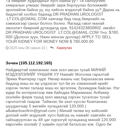
Та бөөрийг худалдахыг хүсч байна уу? Та санхүүгийн
хямралын улмаас бөөрийг зарж борлуулах боломжийг
эрэлхийлж байна уу, юу хийхээ мэдэхгүй байна уу? Дараа нь
бидэнтэй холбоо бариад DR.PRADHAN.UROLOGIST
.LT.COL@GMAIL.COM хаягаар бид танд бөөрнийх нь
хэмжээгээр санал болгох болно. Яагаад гэвэл манай
эмнэлэгт бөөрний дутагдалд орж, 91424323800802. имэйл:
DR.PRADHAN.UROLOGIST .LT.COL@GMAIL.COM Yнэ: $780,
000 (Долоон зуун, Наян мянган доллар) APPLY TO SELL
YOUR KIDNEY FOR MONEY NOW $ 780,000.00
2025 оны 06 сарын 22
|
Хариулах
Зочин (105.112.192.165)
Найдвартай компаниас яаж зээл авсан тухай МИНИЙ
МЭДЭЭЛЭЛИЙГ УНШИЖ УУ Намайг Моголиа гаралтай
Эрика Фангерау гэдэг. Нөхөр маань нас барахаасаа өмнө
бидэнд маш их өр үлдээсэн тул би их хэмжээний өрийг
хэрхэн төлөх талаар маш их эргэлзэж, бухимдаж байсан. Нэг
өдөр би интернетээр явж байхдаа Мариамаас Албакер
зээлийн фирм түүнд зээл авахад хэрхэн тусалсан тухай
гэрчлэлтэй таарав. Тиймээс би зээл хүссэн Компаниас
шуудангаар 5 жилийн хугацаатай 120,000 (
albakerloanfirm@gmail.com ).Миний төлөө юу хийснийг
дэлхий нийт мэдэхийг хүсч байгаа нь намайг хамгийн их
гайхшруулсан нь 48 цаг хүрэхгүй хугацаанд миний 120,000
еврогийн зээлийг 2 хувийн хүүтэй баталсан юм. Одоо би