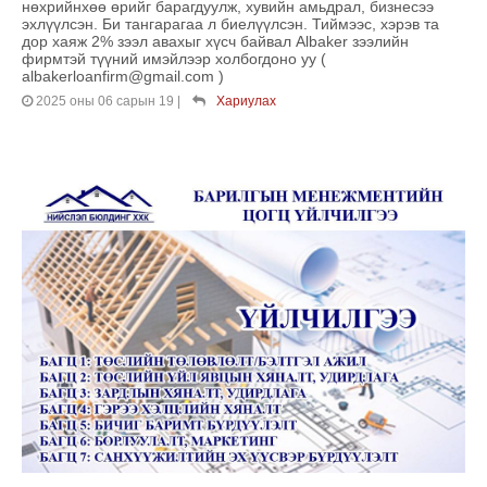
нөхрийнхөө өрийг барагдуулж, хувийн амьдрал, бизнесээ
эхлүүлсэн. Би тангарагаа л биелүүлсэн. Тиймээс, хэрэв та
дор хаяж 2% зээл авахыг хүсч байвал Albaker зээлийн
фирмтэй түүний имэйлээр холбогдоно уу (
albakerloanfirm@gmail.com )
2025 оны 06 сарын 19
|
Хариулах