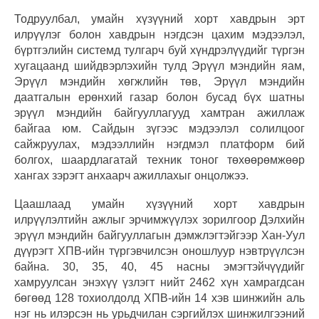
Тодруулбал, умайн хүзүүний хорт хавдрын эрт
илрүүлэг болон хавдрын нэгдсэн цахим мэдээлэл,
бүртгэлийн системд тулгарч буй хүндрэлүүдийг түргэн
хугацаанд шийдвэрлэхийн тулд Эрүүл мэндийн яам,
Эрүүл мэндийн хөгжлийн төв, Эрүүл мэндийн
даатгалын ерөнхий газар болон бусад бүх шатны
эрүүл мэндийн байгууллагууд хамтран ажиллаж
байгаа юм. Сайдын зүгээс мэдээлэл солилцоог
сайжруулах, мэдээллийн нэгдмэл платформ бий
болгох, шаардлагатай техник тоног төхөөрөмжөөр
хангах зэрэгт анхаарч ажиллахыг онцолжээ.
Цаашлаад умайн хүзүүний хорт хавдрын
илрүүлэлтийн ажлыг эрчимжүүлэх зорилгоор Дэлхийн
эрүүл мэндийн байгууллагын дэмжлэгтэйгээр Хан-Уул
дүүрэгт ХПВ-ийн түргэвчилсэн оношлуур нэвтрүүлсэн
байна. 30, 35, 40, 45 насны эмэгтэйчүүдийг
хамруулсан энэхүү үзлэгт нийт 2462 хүн хамрагдсан
бөгөөд 128 тохиолдолд ХПВ-ийн 14 хэв шинжийн аль
нэг нь илэрсэн нь урьдчилан сэргийлэх шинжилгээний