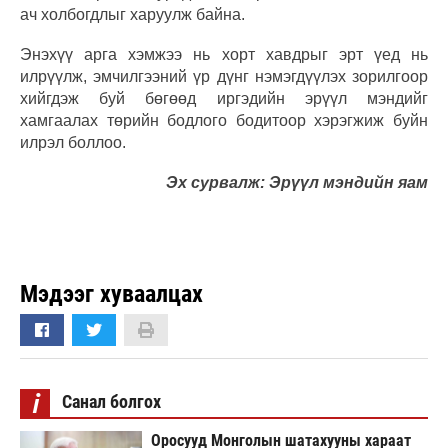
ач холбогдлыг харуулж байна.
Энэхүү арга хэмжээ нь хорт хавдрыг эрт үед нь
илрүүлж, эмчилгээний үр дүнг нэмэгдүүлэх зорилгоор
хийгдэж буй бөгөөд иргэдийн эрүүл мэндийг
хамгаалах төрийн бодлого бодитоор хэрэгжиж буйн
илрэл боллоо.
Эх сурвалж: Эрүүл мэндийн яам
Мэдээг хуваалцах
i
Санал болгох
Оросууд Монголын шатахууны хараат