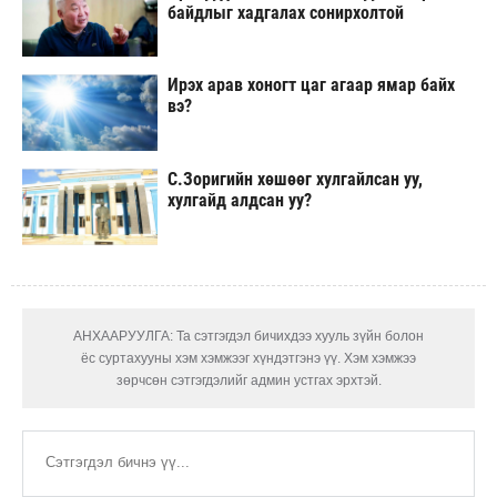
байдлыг хадгалах сонирхолтой
Ирэх арав хоногт цаг агаар ямар байх
вэ?
С.Зоригийн хөшөөг хулгайлсан уу,
хулгайд алдсан уу?
АНХААРУУЛГА: Та сэтгэгдэл бичихдээ хууль зүйн болон
ёс суртахууны хэм хэмжээг хүндэтгэнэ үү. Хэм хэмжээ
зөрчсөн сэтгэгдэлийг админ устгах эрхтэй.