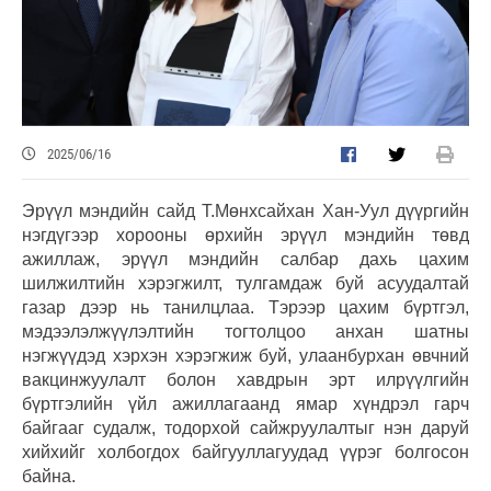
2025/06/16
Эрүүл мэндийн сайд Т.Мөнхсайхан Хан-Уул дүүргийн
нэгдүгээр хорооны өрхийн эрүүл мэндийн төвд
ажиллаж, эрүүл мэндийн салбар дахь цахим
шилжилтийн хэрэгжилт, тулгамдаж буй асуудалтай
газар дээр нь танилцлаа. Тэрээр цахим бүртгэл,
мэдээлэлжүүлэлтийн тогтолцоо анхан шатны
нэгжүүдэд хэрхэн хэрэгжиж буй, улаанбурхан өвчний
вакцинжуулалт болон хавдрын эрт илрүүлгийн
бүртгэлийн үйл ажиллагаанд ямар хүндрэл гарч
байгааг судалж, тодорхой сайжруулалтыг нэн даруй
хийхийг холбогдох байгууллагуудад үүрэг болгосон
байна.