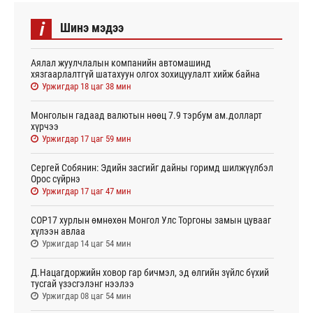
i
Шинэ мэдээ
Аялал жуулчлалын компанийн автомашинд
хязгаарлалтгүй шатахуун олгох зохицуулалт хийж байна
Уржигдар 18 цаг 38 мин
Монголын гадаад валютын нөөц 7.9 тэрбум ам.долларт
хүрчээ
Уржигдар 17 цаг 59 мин
Сергей Собянин: Эдийн засгийг дайны горимд шилжүүлбэл
Орос сүйрнэ
Уржигдар 17 цаг 47 мин
COP17 хурлын өмнөхөн Монгол Улс Торгоны замын цувааг
хүлээн авлаа
Уржигдар 14 цаг 54 мин
Д.Нацагдоржийн ховор гар бичмэл, эд өлгийн зүйлс бүхий
тусгай үзэсгэлэнг нээлээ
Уржигдар 08 цаг 54 мин