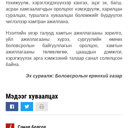
тохижуулж, хэрэглэгдэхүүнээр хангах, эцэг эх, багш,
асран хамгаалагчдын оролцоог нэмэгдүүлж, харилцан
суралцах, туршлага хуваалцах боломжийг бүрдүүлэх
чиглэлээр хамтран ажиллана.
Нээлтийн үеэр талууд хамтын ажиллагааны зорилго,
үйл ажиллагааны хүрээ, сургуулийн өмнөх
боловсролын байгууллагын оролцоо, хамтын
ажиллагааны төлөвлөгөө, цаашдын дэмжлэг,
хэрэгжүүлэх арга хэмжээний талаар санал солилцсон
байна.
Эх сурвалж: Боловсролын ерөнхий газар
Мэдээг хуваалцах
i
Санал болгох