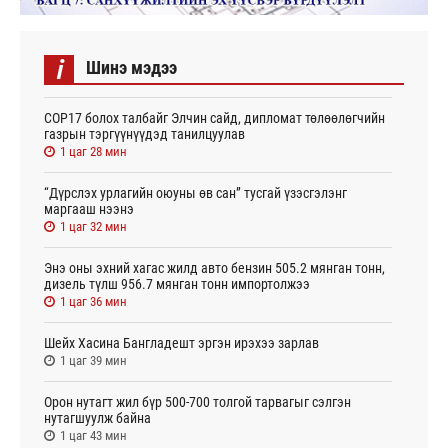
i
Шинэ мэдээ
СОР17 болох талбайг Элчин сайд, дипломат төлөөлөгчийн
газрын тэргүүнүүдэд танилцуулав
1 цаг 28 мин
“Дүрслэх урлагийн оюуны өв сан” тусгай үзэсгэлэнг
маргааш нээнэ
1 цаг 32 мин
Энэ оны эхний хагас жилд авто бензин 505.2 мянган тонн,
дизель түлш 956.7 мянган тонн импортолжээ
1 цаг 36 мин
Шейх Хасина Бангладешт эргэн ирэхээ зарлав
1 цаг 39 мин
Орон нутагт жил бүр 500-700 толгой тарвагыг сэлгэн
нутагшуулж байна
1 цаг 43 мин