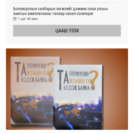
Боловсролын салбарын хөгжлийг дэмжих олон улсын
хамтын ажиллагааны талаар санал солилцов
1 цаг 48 мин
ЦААШ ҮЗЭХ