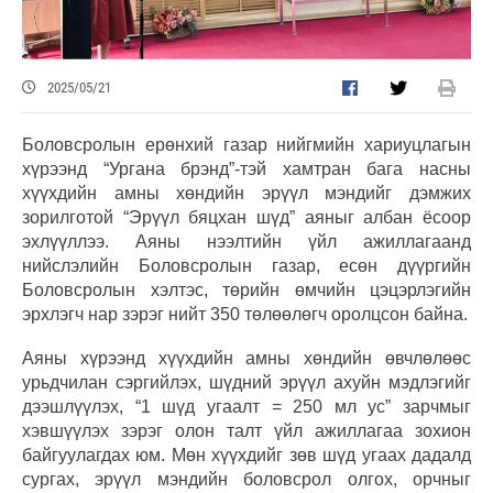
2025/05/21
Боловсролын ерөнхий газар нийгмийн хариуцлагын
хүрээнд “Ургана брэнд”-тэй хамтран бага насны
хүүхдийн амны хөндийн эрүүл мэндийг дэмжих
зорилготой “Эрүүл бяцхан шүд” аяныг албан ёсоор
эхлүүллээ. Аяны нээлтийн үйл ажиллагаанд
нийслэлийн Боловсролын газар, есөн дүүргийн
Боловсролын хэлтэс, төрийн өмчийн цэцэрлэгийн
эрхлэгч нар зэрэг нийт 350 төлөөлөгч оролцсон байна.
Аяны хүрээнд хүүхдийн амны хөндийн өвчлөлөөс
урьдчилан сэргийлэх, шүдний эрүүл ахуйн мэдлэгийг
дээшлүүлэх, “1 шүд угаалт = 250 мл ус” зарчмыг
хэвшүүлэх зэрэг олон талт үйл ажиллагаа зохион
байгуулагдах юм. Мөн хүүхдийг зөв шүд угаах дадалд
сургах, эрүүл мэндийн боловсрол олгох, орчныг