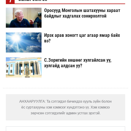
Оросууд Монголын шатахууны хараат
байдлыг хадгалах сонирхолтой
Ирэх арав хоногт цаг агаар ямар байх
вэ?
С.Зоригийн хөшөөг хулгайлсан уу,
хулгайд алдсан уу?
АНХААРУУЛГА: Та сэтгэгдэл бичихдээ хууль зүйн болон
ёс суртахууны хэм хэмжээг хүндэтгэнэ үү. Хэм хэмжээ
зөрчсөн сэтгэгдэлийг админ устгах эрхтэй.