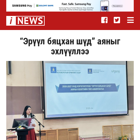
“Эрүүл бяцхан шүд” аяныг
эхлүүллээ