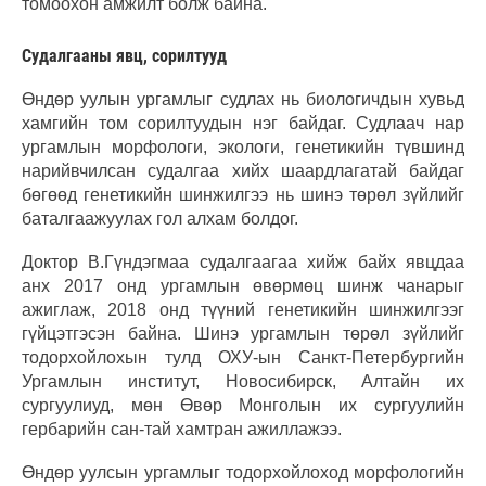
томоохон амжилт болж байна.
Судалгааны явц, сорилтууд
Өндөр уулын ургамлыг судлах нь биологичдын хувьд
хамгийн том сорилтуудын нэг байдаг. Судлаач нар
ургамлын морфологи, экологи, генетикийн түвшинд
нарийвчилсан судалгаа хийх шаардлагатай байдаг
бөгөөд генетикийн шинжилгээ нь шинэ төрөл зүйлийг
баталгаажуулах гол алхам болдог.
Доктор В.Гүндэгмаа судалгаагаа хийж байх явцдаа
анх 2017 онд ургамлын өвөрмөц шинж чанарыг
ажиглаж, 2018 онд түүний генетикийн шинжилгээг
гүйцэтгэсэн байна. Шинэ ургамлын төрөл зүйлийг
тодорхойлохын тулд ОХУ-ын Санкт-Петербургийн
Ургамлын институт, Новосибирск, Алтайн их
сургуулиуд, мөн Өвөр Монголын их сургуулийн
гербарийн сан-тай хамтран ажиллажээ.
Өндөр уулсын ургамлыг тодорхойлоход морфологийн