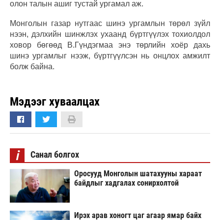
олон талын ашиг тустай ургамал аж.
Монголын газар нутгаас шинэ ургамлын төрөл зүйл
нээн, дэлхийн шинжлэх ухаанд бүртгүүлэх тохиолдол
ховор бөгөөд В.Гүндэгмаа энэ төрлийн хоёр дахь
шинэ ургамлыг нээж, бүртгүүлсэн нь онцлох амжилт
болж байна.
Мэдээг хуваалцах
i
Санал болгох
Оросууд Монголын шатахууны хараат
байдлыг хадгалах сонирхолтой
Ирэх арав хоногт цаг агаар ямар байх