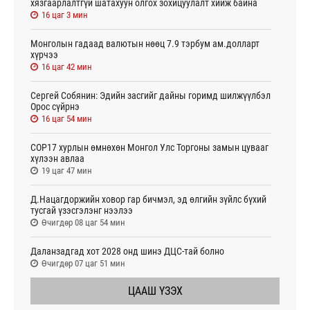
хязгаарлалтгүй шатахуун олгох зохицуулалт хийж байна
16 цаг 3 мин
Монголын гадаад валютын нөөц 7.9 тэрбум ам.долларт
хүрчээ
16 цаг 42 мин
Сергей Собянин: Эдийн засгийг дайны горимд шилжүүлбэл
Орос сүйрнэ
16 цаг 54 мин
COP17 хурлын өмнөхөн Монгол Улс Торгоны замын цувааг
хүлээн авлаа
19 цаг 47 мин
Д.Нацагдоржийн ховор гар бичмэл, эд өлгийн зүйлс бүхий
тусгай үзэсгэлэнг нээлээ
Өчигдөр 08 цаг 54 мин
Даланзадгад хот 2028 онд шинэ ДЦС-тай болно
Өчигдөр 07 цаг 51 мин
ЦААШ ҮЗЭХ