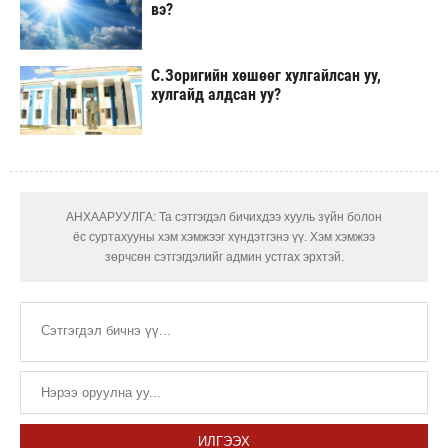
вэ?
С.Зоригийн хөшөөг хулгайлсан уу,
хулгайд алдсан уу?
АНХААРУУЛГА: Та сэтгэгдэл бичихдээ хууль зүйн болон
ёс суртахууны хэм хэмжээг хүндэтгэнэ үү. Хэм хэмжээ
зөрчсөн сэтгэгдэлийг админ устгах эрхтэй.
ИЛГЭЭХ