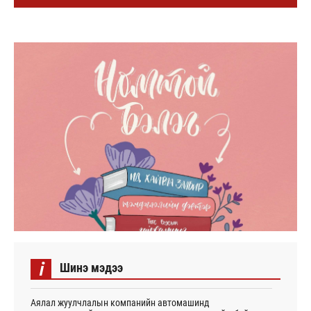
i
Шинэ мэдээ
Аялал жуулчлалын компанийн автомашинд