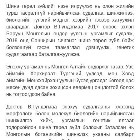
Шинэ төрөл зүйлийг нээн илрүүлэх нь олон жилийн
турш тасралтгүй нарийвчилсан судалгаа, шинжилгээ,
биологийн гүнзгий мэдлэг, хээрийн тэсвэр хатуужил
шаарддаг. Доктор В.Гүндэгмаа 2017 оноос эхлэн
Баруун Монголын өндөр уулсын ургамлыг судалж,
2018 онд Санчирын гичгэнэг шинэ төрөл зүйл байж
болзошгүй гэсэн таамаглал дэвшүүлж, генетик
судалгаагаар баталгаажуулжээ.
Энэхүү ургамал нь Монгол Алтайн өндөрлөг газар, Увс
аймгийн Хархираат Түргэний уулсад, мөн Ховд
аймгийн Мөнххайрхан уулын бүсэд ургадаг бөгөөд цас
мөсөн дунд дасан зохицсон өвөрмөц онцлогтой болох
нь тогтоогдсон байна.
Доктор В.Гүндэгмаа энэхүү судалгааны хүрээнд
морфологи болон молекул биологийн нарийвчилсан
шинжилгээ хийж, ургамлын генетик ялгааг
тодорхойлон шинэ төрөл зүйл болохыг баталсан нь
Монголын ботаникийн шинжлэх ухааны салбарт