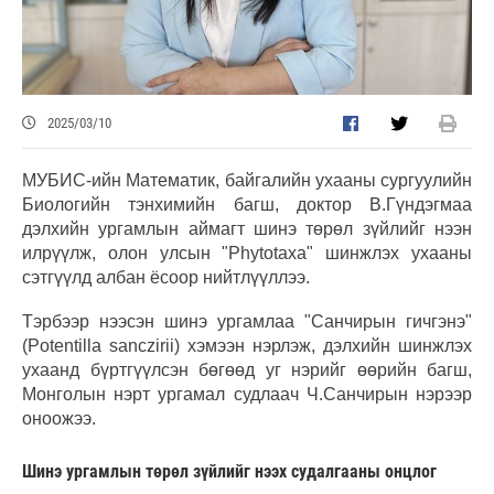
2025/03/10
МУБИС-ийн Математик, байгалийн ухааны сургуулийн
Биологийн тэнхимийн багш, доктор В.Гүндэгмаа
дэлхийн ургамлын аймагт шинэ төрөл зүйлийг нээн
илрүүлж, олон улсын "Phytotaxa" шинжлэх ухааны
сэтгүүлд албан ёсоор нийтлүүллээ.
Тэрбээр нээсэн шинэ ургамлаа "Санчирын гичгэнэ"
(Potentilla sanczirii) хэмээн нэрлэж, дэлхийн шинжлэх
ухаанд бүртгүүлсэн бөгөөд уг нэрийг өөрийн багш,
Монголын нэрт ургамал судлаач Ч.Санчирын нэрээр
оноожээ.
Шинэ ургамлын төрөл зүйлийг нээх судалгааны онцлог