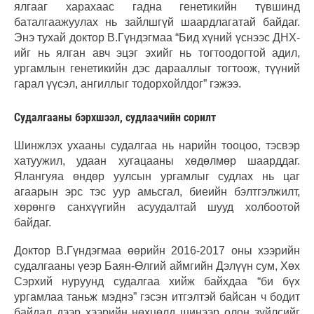
ялгааг харахаас гадна генетикийн түвшинд
баталгаажуулах нь зайлшгүй шаардлагатай байдаг.
Энэ тухай доктор В.Гүндэгмаа “Бид хүний үснээс ДНХ-
ийг нь ялган авч эцэг эхийг нь тогтоодогтой адил,
ургамлын генетикийн дэс дарааллыг тогтоож, түүний
гарал үүсэл, ангиллыг тодорхойлдог” гэжээ.
Судалгааны бэрхшээл, судлаачийн сорилт
Шинжлэх ухааны судалгаа нь нарийн тооцоо, тэсвэр
хатуужил, удаан хугацааны хөдөлмөр шаарддаг.
Ялангуяа өндөр уулсын ургамлыг судлах нь цаг
агаарын эрс тэс уур амьсгал, биеийн бэлтгэлжилт,
хөрөнгө санхүүгийн асуудалтай шууд холбоотой
байдаг.
Доктор В.Гүндэгмаа өөрийн 2016-2017 оны хээрийн
судалгааны үеэр Баян-Өлгий аймгийн Дэлүүн сум, Хөх
Сэрхий нуруунд судалгаа хийж байхдаа “би бүх
ургамлаа таньж мэднэ” гэсэн итгэлтэй байсан ч бодит
байдал дээр хээрийн нөхцөлд шинээр олон зүйлсийг