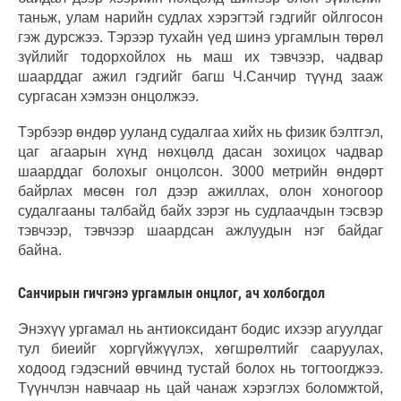
таньж, улам нарийн судлах хэрэгтэй гэдгийг ойлгосон
гэж дурсжээ. Тэрээр тухайн үед шинэ ургамлын төрөл
зүйлийг тодорхойлох нь маш их тэвчээр, чадвар
шаарддаг ажил гэдгийг багш Ч.Санчир түүнд зааж
сургасан хэмээн онцолжээ.
Тэрбээр өндөр ууланд судалгаа хийх нь физик бэлтгэл,
цаг агаарын хүнд нөхцөлд дасан зохицох чадвар
шаарддаг болохыг онцолсон. 3000 метрийн өндөрт
байрлах мөсөн гол дээр ажиллах, олон хоногоор
судалгааны талбайд байх зэрэг нь судлаачдын тэсвэр
тэвчээр, тэвчээр шаардсан ажлуудын нэг байдаг
байна.
Санчирын гичгэнэ ургамлын онцлог, ач холбогдол
Энэхүү ургамал нь антиоксидант бодис ихээр агуулдаг
тул биеийг хоргүйжүүлэх, хөгшрөлтийг сааруулах,
ходоод гэдэсний өвчинд тустай болох нь тогтоогджээ.
Түүнчлэн навчаар нь цай чанаж хэрэглэх боломжтой,