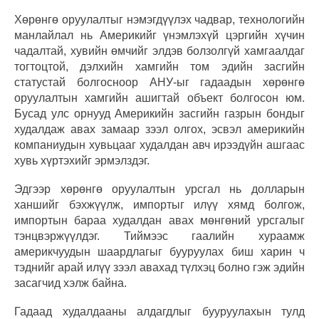
Хөрөнгө оруулалтыг нэмэгдүүлэх чадвар, технологийн
манлайлал нь Америкийг үнэмлэхүй цэргийн хүчин
чадалтай, хувийн өмчийг элдэв болзолгүй хамгаалдаг
тогтоцтой, дэлхийн хамгийн том эдийн засгийн
статустай болгосноор АНУ-ыг гадаадын хөрөнгө
оруулалтын хамгийн ашигтай объект болгосон юм.
Бусад улс орнууд Америкийн засгийн газрын бондыг
худалдаж авах замаар зээл олгох, эсвэл америкийн
компаниудын хувьцааг худалдан авч ирээдүйн ашгаас
хувь хүртэхийг эрмэлздэг.
Эдгээр хөрөнгө оруулалтын урсгал нь долларын
ханшийг бэхжүүлж, импортыг илүү хямд болгож,
импортын бараа худалдан авах мөнгөний урсгалыг
тэнцвэржүүлдэг. Тиймээс гаалийн хураамж
америкчуудын шаардлагыг бууруулах биш харин ч
тэднийг арай илүү зээл авахад түлхэц болно гэж эдийн
засагчид хэлж байна.
Гадаад худалдааны алдагдлыг бууруулахын тулд