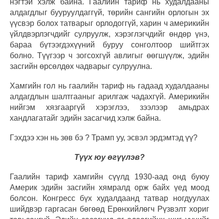
нэгтэй хэлж байна. Гаалийн тариф нь худалдааны
алдагдлыг бууруулдаггүй, төрийн сангийн орлогын эх
үүсвэр болох татварыг орлодоггүй, харин ч америкийн
үйлдвэрлэгчдийг сулруулж, хэрэглэгчдийг өндөр үнэ,
бараа бүтээгдэхүүний буруу сонголтоор шийтгэх
болно. Түүгээр ч зогсохгүй авлигыг өөгшүүлж, эдийн
засгийн өрсөлдөх чадварыг сулруулна.
Хамгийн гол нь гаалийн тариф нь гадаад худалдааны
алдагдлын шалтгааныг арилгаж чадахгүй. Америкийн
нийгэм хязгааргүй хэрэглээ, зээлээр амьдрах
хандлагатайг эдийн засагчид хэлж байна.
Гэхдээ хэн нь зөв бэ ? Трамп уу, эсвэл эрдэмтэд үү?
Түүх юу өгүүлэв?
Гаалийн тариф хамгийн сүүлд 1930-аад онд буюу
Америк эдийн засгийн хямралд орж байх үед моод
болсон. Конгресс бүх худалдаанд татвар ногдуулах
шийдвэр гаргасан бөгөөд Ерөнхийлөгч Рүзвэлт хориг