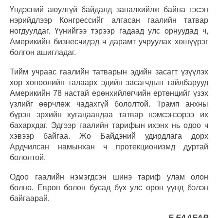
Үндэсний аюулгүй байдалд заналхийлж байна гэсэн
нэрийдлээр Конгрессийг алгасан гаалийн татвар
ногдуулдаг. Үүнийгээ тэрээр гадаад улс орнуудад ч,
Америкийн бизнесчидэд ч дарамт учруулах хөшүүрэг
болгон ашигладаг.
Тийм учраас гаалийн татварын эдийн засагт үзүүлэх
хор хөнөөлийн талаарх эдийн засагчдын тайлбарууд
Америкийн 78 настай ерөнхийлөгчийн ертөнцийг үзэх
үзлийг өөрчлөж чадахгүй бололтой. Трамп анхны
бүрэн эрхийн хугацаандаа татвар нэмсэнээрээ их
бахархдаг. Эдгээр гаалийн тарифын ихэнх нь одоо ч
хэвээр байгаа. Жо Байдэний удирдлага дорх
Ардчилсан намынхан ч протекционизмд дуртай
бололтой.
Одоо гаалийн нэмэгдсэн шинэ тариф улам олон
болно. Европ болон бусад бүх улс орон үүнд бэлэн
байгаарай.
Б.БААБАР