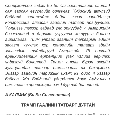
Сонирхолтой сэдэв. Би Би Си агентлагийн сайтад
сая гарсан өгүүллийг орчуулав. Үндэсний аюулгүй
байдалд заналхийлж байна гэсэн нэрийдлээр
Конгрессийг алгасан гаалийн татвар ногдуулдаг.
Үүнийгээ тэрээр гадаад улс орнуудад ч, Америкийн
бизнесчидэд ч дарамт учруулах хөшүүрэг болгон
ашигладаг. Тийм учраас гаалийн татварын эдийн
засагт үзүүлэх хор хөнөөлийн талаарх эдийн
засагчдын тайлбарууд Америкийн 78 настай
ерөнхийлөгчийн ертөнцийг үзэх үзлийг өөрчлөж
чадахгүй бололтой. Трамп анхны бүрэн эрхийн
хугацаандаа татвар нэмсэнээрээ их бахархдаг.
Эдгээр гаалийн тарифын ихэнх нь одоо ч хэвээр
байгаа. Жо Байдэний удирдлага дорх Ардчилсан
намынхан ч протекционизмд дуртай бололтой.
А.КАЛМИК
(
Би Би Си агентлаг)
ТРАМП ГААЛИЙН ТАТВАРТ ДУРТАЙ