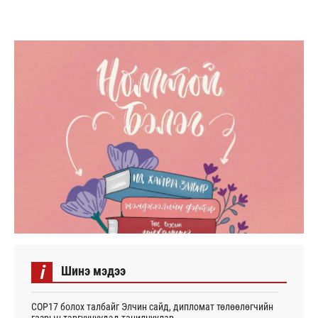
i
Шинэ мэдээ
СОР17 болох талбайг Элчин сайд, дипломат төлөөлөгчийн
газрын тэргүүнүүдэд танилцуулав