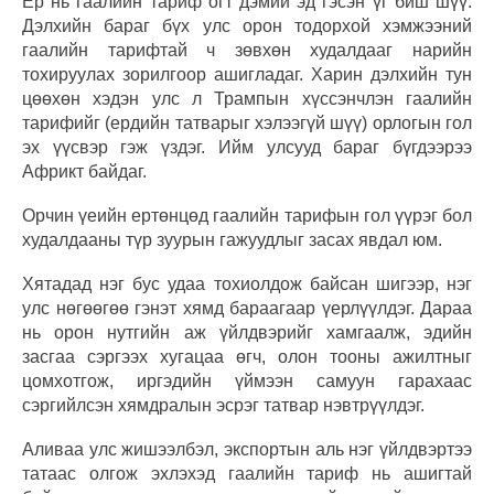
Ер нь гаалийн тариф огт дэмий эд гэсэн үг биш шүү.
Дэлхийн бараг бүх улс орон тодорхой хэмжээний
гаалийн тарифтай ч зөвхөн худалдааг нарийн
тохируулах зорилгоор ашигладаг. Харин дэлхийн тун
цөөхөн хэдэн улс л Трампын хүссэнчлэн гаалийн
тарифийг (ердийн татварыг хэлээгүй шүү) орлогын гол
эх үүсвэр гэж үздэг. Ийм улсууд бараг бүгдээрээ
Африкт байдаг.
Орчин үеийн ертөнцөд гаалийн тарифын гол үүрэг бол
худалдааны түр зуурын гажуудлыг засах явдал юм.
Хятадад нэг бус удаа тохиолдож байсан шигээр, нэг
улс нөгөөгөө гэнэт хямд бараагаар үерлүүлдэг. Дараа
нь орон нутгийн аж үйлдвэрийг хамгаалж, эдийн
засгаа сэргээх хугацаа өгч, олон тооны ажилтныг
цомхотгож, иргэдийн үймээн самуун гарахаас
сэргийлсэн хямдралын эсрэг татвар нэвтрүүлдэг.
Аливаа улс жишээлбэл, экспортын аль нэг үйлдвэртээ
татаас олгож эхлэхэд гаалийн тариф нь ашигтай