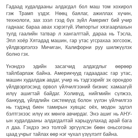
Гадаад худалдааны алдагдал бол маш том хохирол
гэж Трамп үздэг. Нөөц баялаг, ажиллах хүчин,
технологи, зах зээл гээд бүх зүйл Америкт бий учир
гаднаас бараа авах хэрэггүй. Импортыг хязгаарлахын
тулд гаалийн татвар л хангалттай, дараа нь Тэсла,
Эпл хоёр Хятадад машин, гар утас угсрахаа зогсоож,
үйлдвэрлэлээ Мичиган, Калифорни руу шилжүүлэх
болно гэх.
Үнэндээ эдийн засагчид алдагдлыг өөрөөр
тайлбарлаж байна. Америкчууд гадаадаас гар утас,
машин худалдаж авдаг, учир нь тэдгээрийг эх орондоо
үйлдвэрлэсэнд орвол үйлчилгээний бизнис хамаагүй
илүү ашигтай байдаг. Холивүд, нийгмийн сүлжээ,
банкууд, үйлдлийн системүүд болон үүлэн үйлчилгээ
нь тэдэнд биен тамирын хувцас оёх, модон эдлэл
бэлтгэхээс илүү их мөнгө авчирдаг. Энэ ашиг нь АНУ-
ын худалдааны алдагдалтай харьцуулахад арай бага
л даа. Гэхдээ энэ толгой эргүүлсэн бөөн оньсогоны
цаад учрыг тайлах өөр нэг чухал үзүүлэлт байна.