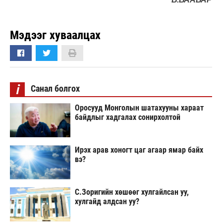
Мэдээг хуваалцах
i
Санал болгох
Оросууд Монголын шатахууны хараат
байдлыг хадгалах сонирхолтой
Ирэх арав хоногт цаг агаар ямар байх
вэ?
С.Зоригийн хөшөөг хулгайлсан уу,
хулгайд алдсан уу?