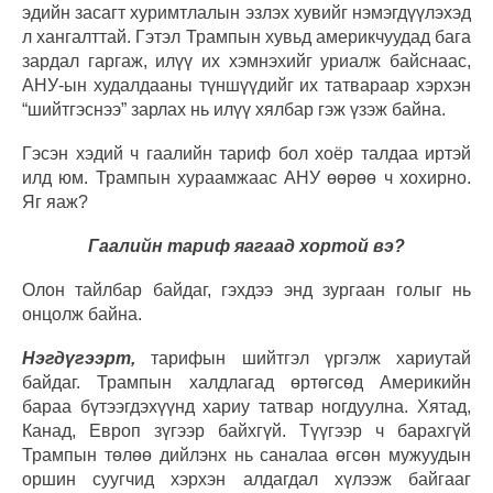
эдийн засагт хуримтлалын эзлэх хувийг нэмэгдүүлэхэд
л хангалттай. Гэтэл Трампын хувьд америкчуудад бага
зардал гаргаж, илүү их хэмнэхийг уриалж байснаас,
АНУ-ын худалдааны түншүүдийг их татвараар хэрхэн
“шийтгэснээ” зарлах нь илүү хялбар гэж үзэж байна.
Гэсэн хэдий ч гаалийн тариф бол хоёр талдаа иртэй
илд юм. Трампын хураамжаас АНУ өөрөө ч хохирно.
Яг яаж?
Гаалийн тариф яагаад хортой вэ?
Олон тайлбар байдаг, гэхдээ энд зургаан голыг нь
онцолж байна.
Нэгдүгээрт,
тарифын шийтгэл үргэлж хариутай
байдаг. Трампын халдлагад өртөгсөд Америкийн
бараа бүтээгдэхүүнд хариу татвар ногдуулна. Хятад,
Канад, Европ зүгээр байхгүй. Түүгээр ч барахгүй
Трампын төлөө дийлэнх нь саналаа өгсөн мужуудын
оршин суугчид хэрхэн алдагдал хүлээж байгааг