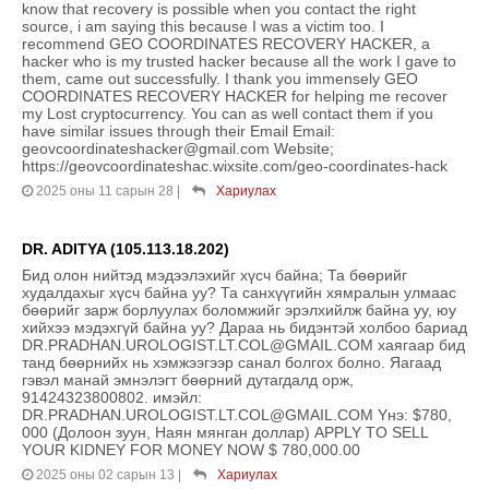
know that recovery is possible when you contact the right
source, i am saying this because I was a victim too. I
recommend GEO COORDINATES RECOVERY HACKER, a
hacker who is my trusted hacker because all the work I gave to
them, came out successfully. I thank you immensely GEO
COORDINATES RECOVERY HACKER for helping me recover
my Lost cryptocurrency. You can as well contact them if you
have similar issues through their Email Email:
geovcoordinateshacker@gmail.com Website;
https://geovcoordinateshac.wixsite.com/geo-coordinates-hack
2025 оны 11 сарын 28
|
Хариулах
DR. ADITYA (105.113.18.202)
Бид олон нийтэд мэдээлэхийг хүсч байна; Та бөөрийг
худалдахыг хүсч байна уу? Та санхүүгийн хямралын улмаас
бөөрийг зарж борлуулах боломжийг эрэлхийлж байна уу, юу
хийхээ мэдэхгүй байна уу? Дараа нь бидэнтэй холбоо бариад
DR.PRADHAN.UROLOGIST.LT.COL@GMAIL.COM хаягаар бид
танд бөөрнийх нь хэмжээгээр санал болгох болно. Яагаад
гэвэл манай эмнэлэгт бөөрний дутагдалд орж,
91424323800802. имэйл:
DR.PRADHAN.UROLOGIST.LT.COL@GMAIL.COM Yнэ: $780,
000 (Долоон зуун, Наян мянган доллар) APPLY TO SELL
YOUR KIDNEY FOR MONEY NOW $ 780,000.00
2025 оны 02 сарын 13
|
Хариулах