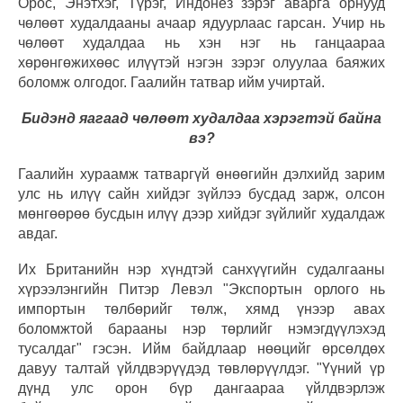
Орос, Энэтхэг, Түрэг, Индонез зэрэг аварга орнууд
чөлөөт худалдааны ачаар ядуурлаас гарсан. Учир нь
чөлөөт худалдаа нь хэн нэг нь ганцаараа
хөрөнгөжихөөс илүүтэй нэгэн зэрэг олуулаа баяжих
боломж олгодог. Гаалийн татвар ийм учиртай.
Бидэнд яагаад чөлөөт худалдаа хэрэгтэй байна
вэ?
Гаалийн хураамж татваргүй өнөөгийн дэлхийд зарим
улс нь илүү сайн хийдэг зүйлээ бусдад зарж, олсон
мөнгөөрөө бусдын илүү дээр хийдэг зүйлийг худалдаж
авдаг.
Их Британийн нэр хүндтэй санхүүгийн судалгааны
хүрээлэнгийн Питэр Левэл "Экспортын орлого нь
импортын төлбөрийг төлж, хямд үнээр авах
боломжтой барааны нэр төрлийг нэмэгдүүлэхэд
тусалдаг" гэсэн. Ийм байдлаар нөөцийг өрсөлдөх
давуу талтай үйлдвэрүүдэд төвлөрүүлдэг. "Үүний үр
дүнд улс орон бүр дангаараа үйлдвэрлэж