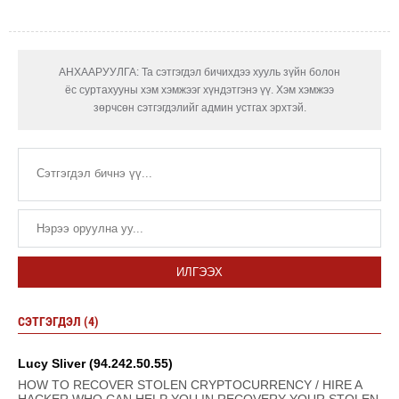
АНХААРУУЛГА: Та сэтгэгдэл бичихдээ хууль зүйн болон
ёс суртахууны хэм хэмжээг хүндэтгэнэ үү. Хэм хэмжээ
зөрчсөн сэтгэгдэлийг админ устгах эрхтэй.
ИЛГЭЭХ
СЭТГЭГДЭЛ (4)
Lucy Sliver (94.242.50.55)
HOW TO RECOVER STOLEN CRYPTOCURRENCY / HIRE A
HACKER WHO CAN HELP YOU IN RECOVERY YOUR STOLEN