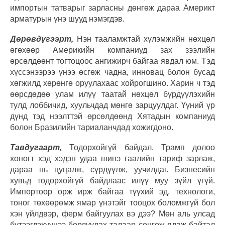
импортын татварыг зарласны дөнгөж дараа Америкт
арматурын үнэ шууд нэмэгдэв.
Дөрөвдүгээрт,
Нэн тааламжтай хүлэмжийн нөхцөл
өгөхөөр Америкийн компаниуд зах зээлийн
өрсөлдөөнт тогтоцоос ангижирч байгаа явдал юм. Тэд
хүссэнээрээ үнээ өсгөж чадна, инновац болон бусад
хөгжилд хөрөнгө оруулахаас хойрогшино. Харин ч тэд
өөрсдөдөө улам илүү таатай нөхцөл бүрдүүлэхийн
тулд лоббичид, хуульчдад мөнгө зарцуулдаг. Үүний үр
дүнд тэд нээлттэй өрсөлдөөнд Хятадын компаниуд
болон Бразилийн тариаланчдад хожигдоно.
Тавдугаарт,
Тодорхойгүй байдал. Трамп долоо
хоногт хэд хэдэн удаа шинэ гаалийн тариф зарлаж,
дараа нь цуцалж, сүрдүүлж, уучилдаг. Бизнесийн
хувьд тодорхойгүй байдлаас илүү муу зүйл үгүй.
Импортоор орж ирж байгаа түүхий эд, технологи,
тоног төхөөрөмж ямар үнэтэйг тооцох боломжгүй бол
хэн үйлдвэр, ферм байгуулах вэ дээ? Мөн аль улсад
бүтээгдэхүүнээ борлуулах талаар сонгож ядаж байтал