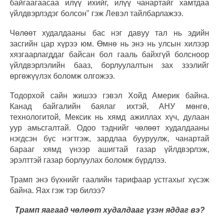
байгаагаасаа илүү ихийг, илүү чанартайг хамтдаа
үйлдвэрлэдэг болсон" гэж Левэл тайлбарлажээ.
Чөлөөт худалдааны бас нэг давуу тал нь эдийн
засгийн цар хүрээ юм. Өмнө нь энэ нь улсын хилээр
хязгаарлагддаг байсан бол гааль байхгүй болсноор
үйлдвэрлэлийн бааз, борлуулалтын зах зээлийг
өргөжүүлэх боломж олгожээ.
Тодорхой сайн жишээ гэвэл Хойд Америк байна.
Канад байгалийн баялаг ихтэй, АНУ мөнгө,
технологитой, Мексик нь хямд ажиллах хүч, дулаан
уур амьсгалтай. Одоо тэднийг чөлөөт худалдааны
нэгдсэн бүс нэгтгэж, зардлаа бууруулж, чанартай
барааг хямд үнээр ашигтай газар үйлдвэрлэж,
эрэлттэй газар борлуулах боломж бүрдлээ.
Трамп энэ бүхнийг гаалийн тарифаар устгахыг хүсэж
байна. Яах гэж тэр билээ?
Трамп яагаад чөлөөт худалдааг үзэн яддаг вэ?