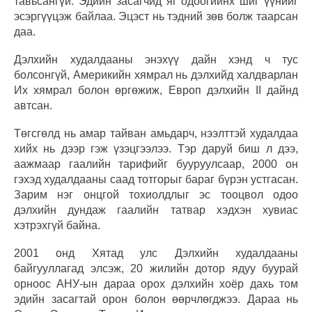
тавьсангүй. Эдийн засагчид яг одоогийнх шиг үүнийг
эсэргүүцэж байлаа. Эцэст нь тэдний зөв болж таарсан
даа.
Дэлхийн худалдааны энэхүү дайн хэнд ч тус
болсонгүй, Америкийн хямрал нь дэлхийд халдварлан
Их хямрал болон өргөжиж, Европ дэлхийн II дайнд
автсан.
Төгсгөлд нь амар тайван амьдарч, нээлттэй худалдаа
хийх нь дээр гэж үзэцгээлээ. Тэр даруй биш л дээ,
аажмаар гаалийн тарифийг бууруулсаар, 2000 он
гэхэд худалдааны саад тотгорыг бараг бүрэн устгасан.
Зарим нэг онцгой тохиолдлыг эс тооцвол одоо
дэлхийн дундаж гаалийн татвар хэдхэн хувиас
хэтрэхгүй байна.
2001 онд Хятад улс Дэлхийн худалдааны
байгууллагад элсэж, 20 жилийн дотор ядуу буурай
орноос АНУ-ын дараа орох дэлхийн хоёр дахь том
эдийн засагтай орон болон өөрчлөгджээ. Дараа нь