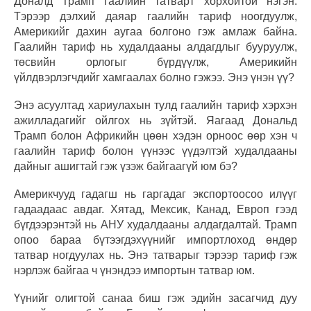
Доналд Трамп гаалийн татварт хорхойтой нэгэн.
Тэрээр дэлхий даяар гаалийн тариф ноогдуулж,
Америкийг дахин аугаа болгоно гэж амлаж байна.
Гаалийн тариф нь худалдааны алдагдлыг бууруулж,
төсвийн орлогыг бүрдүүлж, Америкийн
үйлдвэрлэгчдийг хамгаалах болно гэжээ. Энэ үнэн үү?
Энэ асуултад хариулахын тулд гаалийн тариф хэрхэн
ажилладагийг ойлгох нь зүйтэй. Яагаад Дональд
Трамп болон Африкийн цөөн хэдэн орноос өөр хэн ч
гаалийн тариф болон үүнээс үүдэлтэй худалдааны
дайныг ашигтай гэж үзэж байгаагүй юм бэ?
Америкчууд гадагш нь гаргадаг экспортоосоо илүүг
гадаадаас авдаг. Хятад, Мексик, Канад, Европ гээд
бүгдээрэнтэй нь АНУ худалдааны алдагдалтай. Трамп
опоо бараа бүтээгдэхүүнийг импортлоход өндөр
татвар ногдуулах нь. Энэ татварыг тэрээр тариф гэж
нэрлэж байгаа ч үнэндээ импортын татвар юм.
Үүнийг олигтой санаа биш гэж эдийн засагчид дуу