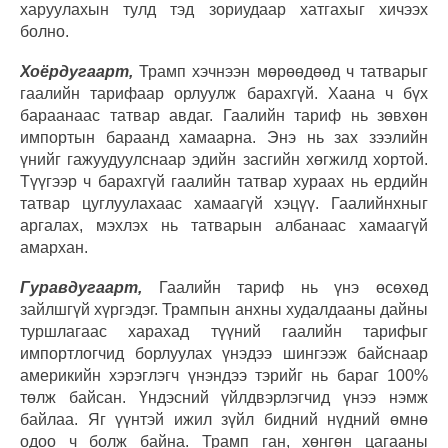
харуулахын тулд тэд зориудаар хатгахыг хичээх
болно.
Хоёрдугаарт,
Трамп хэчнээн мөрөөдөөд ч татварыг
гаалийн тарифаар орлуулж барахгүй. Хаана ч бүх
бараанаас татвар авдаг. Гаалийн тариф нь зөвхөн
импортын бараанд хамаарна. Энэ нь зах зээлийн
үнийг гажуудуулснаар эдийн засгийн хөгжилд хортой.
Түүгээр ч барахгүй гаалийн татвар хураах нь ердийн
татвар цуглуулахаас хамаагүй хэцүү. Гаалийнхныг
аргалах, мэхлэх нь татварын албанаас хамаагүй
амархан.
Гуравдугаарт,
Гаалийн тариф нь үнэ өсөхөд
зайлшгүй хүргэдэг. Трампын анхны худалдааны дайны
туршлагаас харахад түүний гаалийн тарифыг
импортлогчид борлуулах үнэдээ шингээж байснаар
америкийн хэрэглэгч үнэндээ тэрийг нь бараг 100%
төлж байсан. Үндэсний үйлдвэрлэгчид үнээ нэмж
байлаа. Яг үүнтэй ижил зүйл бидний нүдний өмнө
одоо ч болж байна. Трамп ган, хөнгөн цагааны