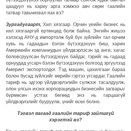
цаадуул нь хариу арга хэмжээ авч сөрөг гаалийн
татвар тавьчихвал яах вэ?
Зургадугаарт,
Хил хязгаар. Орчин үеийн бизнес нь
хил хязгааргүй ертөнцөд болж байна. Энгийн жишээ
хэлэхэд АНУ-д импортолж буй бүх зүйлийн тал орчим
хувь нь гадаадын бэлэн бүтээгдэхүүн биш, харин
Америкийн компаниудын үйлдвэрлэсэн эд анги, хагас
боловсруулсан бүтээгдэхүүн байдаг, тэрийг нь гадаад
орнуудад угсарч бэлэн бүтээгдэхүүн болгоод эргүүлээд
Америкт экспортолдог. Тэд машин, цахилгаан бараа
болон бусад зүйлсийг өөрийн гэртээ угсардаг. Гаалийн
тариф нь эдгээр үйлдвэрлэлийн сүлжээг тасалдуулж,
олон улсын ихэнх корпорациудын бизнесийн загварыг
бүрмөсөн устгах бөгөөд энэ нь гарцаагүй
үйлдвэрлэлийг бууруулж, үнийг өсөх болно.
Тэгвэл яагаад гаалийн тариф зайлшгүй
хэрэгтэй вэ?