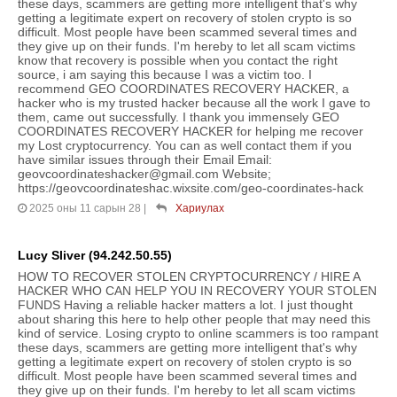
these days, scammers are getting more intelligent that's why
getting a legitimate expert on recovery of stolen crypto is so
difficult. Most people have been scammed several times and
they give up on their funds. I'm hereby to let all scam victims
know that recovery is possible when you contact the right
source, i am saying this because I was a victim too. I
recommend GEO COORDINATES RECOVERY HACKER, a
hacker who is my trusted hacker because all the work I gave to
them, came out successfully. I thank you immensely GEO
COORDINATES RECOVERY HACKER for helping me recover
my Lost cryptocurrency. You can as well contact them if you
have similar issues through their Email Email:
geovcoordinateshacker@gmail.com Website;
https://geovcoordinateshac.wixsite.com/geo-coordinates-hack
2025 оны 11 сарын 28
|
Хариулах
Lucy Sliver (94.242.50.55)
HOW TO RECOVER STOLEN CRYPTOCURRENCY / HIRE A
HACKER WHO CAN HELP YOU IN RECOVERY YOUR STOLEN
FUNDS Having a reliable hacker matters a lot. I just thought
about sharing this here to help other people that may need this
kind of service. Losing crypto to online scammers is too rampant
these days, scammers are getting more intelligent that's why
getting a legitimate expert on recovery of stolen crypto is so
difficult. Most people have been scammed several times and
they give up on their funds. I'm hereby to let all scam victims