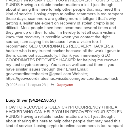
FUNDS Having a reliable hacker matters a lot. I just thought
about sharing this here to help other people that may need this
kind of service. Losing crypto to online scammers is too rampant
these days, scammers are getting more intelligent that's why
getting a legitimate expert on recovery of stolen crypto is so
difficult. Most people have been scammed several times and
they give up on their funds. I'm hereby to let all scam victims
know that recovery is possible when you contact the right
source, i am saying this because I was a victim too. I
recommend GEO COORDINATES RECOVERY HACKER, a
hacker who is my trusted hacker because all the work I gave to
them, came out successfully. I thank you immensely GEO
COORDINATES RECOVERY HACKER for helping me recover
my Lost cryptocurrency. You can as well contact them if you
have similar issues through their Email Email:
geovcoordinateshacker@gmail.com Website;
https://geovcoordinateshac.wixsite.com/geo-coordinates-hack
2025 оны 11 сарын 28
|
Хариулах
Lucy Sliver (94.242.50.55)
HOW TO RECOVER STOLEN CRYPTOCURRENCY / HIRE A
HACKER WHO CAN HELP YOU IN RECOVERY YOUR STOLEN
FUNDS Having a reliable hacker matters a lot. I just thought
about sharing this here to help other people that may need this
kind of service. Losing crypto to online scammers is too rampant