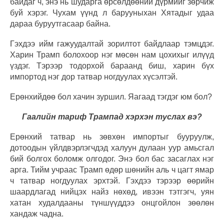
байдаг ч, энэ нь шударга өрсөлдөөний дүрмийг зөрчиж
буй хэрэг. Чухам үүнд л барууныхан Хятадыг удаа
дараа буруутгасаар байна.
Гэхдээ ийм гажуудалтай зорилтот байдлаар тэмцдэг.
Харин Трамп болохоор нэг мөсөн нам цохихыг илүүд
үздэг. Тэрээр тодорхой бараанд биш, харин бүх
импортод нэг дор татвар ногдуулах хүсэлтэй.
Ерөнхийдөө бол хачин зуршил. Яагаад тэгдэг юм бол?
Гаалийн тариф Трампад хэрхэн туслах вэ?
Ерөнхий татвар нь зөвхөн импортыг бууруулж,
дотоодын үйлдвэрлэгчдэд халуун дулаан уур амьсгал
бий болгох боломж олгодог. Энэ бол бас засаглах нэг
арга. Тийм учраас Трамп өдөр шөнийн аль ч цагт ямар
ч татвар ногдуулах эрхтэй. Гэхдээ тэрээр өөрийн
шаардлагад нийцэх найз нөхөд, ивээн тэтгэгч, уян
хатан худалдааны түншүүддээ онцгойлон зөөлөн
хандаж чадна.