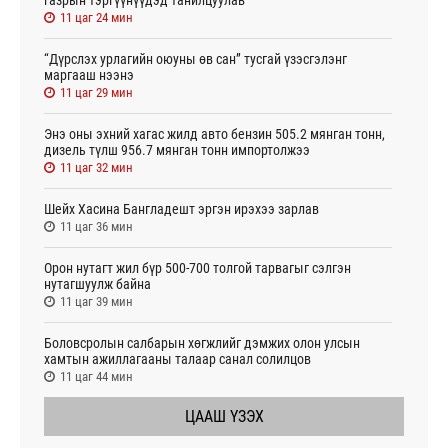
11 цаг 24 мин
“Дүрслэх урлагийн оюуны өв сан” тусгай үзэсгэлэнг
маргааш нээнэ
11 цаг 29 мин
Энэ оны эхний хагас жилд авто бензин 505.2 мянган тонн,
дизель түлш 956.7 мянган тонн импортолжээ
11 цаг 32 мин
Шейх Хасина Бангладешт эргэн ирэхээ зарлав
11 цаг 36 мин
Орон нутагт жил бүр 500-700 толгой тарвагыг сэлгэн
нутагшуулж байна
11 цаг 39 мин
Боловсролын салбарын хөгжлийг дэмжих олон улсын
хамтын ажиллагааны талаар санал солилцов
11 цаг 44 мин
ЦААШ ҮЗЭХ