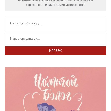
ёс суртахууны хэм хэмжээг хүндэтгэнэ үү. Хэм хэмжээ
зөрчсөн сэтгэгдэлийг админ устгах эрхтэй.
ИЛГЭЭХ