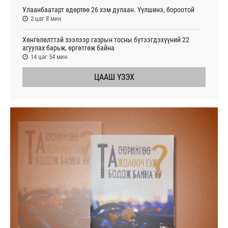
Улаанбаатарт өдөртөө 26 хэм дулаан. Үүлшинэ, бороотой
2 цаг 8 мин
Хөнгөлөлттэй зээлээр газрын тосны бүтээгдэхүүний 22
агуулах барьж, өргөтгөж байна
14 цаг 54 мин
ЦААШ ҮЗЭХ