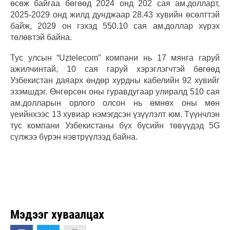
өсөж байгаа бөгөөд 2024 онд 202 сая ам.долларт,
2025-2029 онд жилд дунджаар 28.43 хувийн өсөлттэй
байж, 2029 он гэхэд 550.10 сая ам.доллар хүрэх
төлөвтэй байна.
Тус улсын “Uztelecom” компани нь 17 мянга гаруй
ажилчинтай, 10 сая гаруй хэрэглэгчтэй бөгөөд
Узбекистан даяарх өндөр хурдны кабелийн 92 хувийг
эзэмшдэг. Өнгөрсөн оны гуравдугаар улиралд 510 сая
ам.долларын орлого олсон нь өмнөх оны мөн
үеийнхээс 13 хувиар нэмэгдсэн үзүүлэлт юм. Түүнчлэн
тус компани Узбекистаны бүх бүсийн төвүүдэд 5G
сүлжээ бүрэн нэвтрүүлээд байна.
Мэдээг хуваалцах