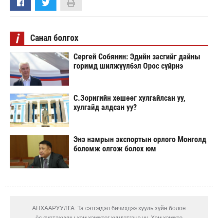
i
Санал болгох
Сергей Собянин: Эдийн засгийг дайны
горимд шилжүүлбэл Орос сүйрнэ
С.Зоригийн хөшөөг хулгайлсан уу,
хулгайд алдсан уу?
Энэ намрын экспортын орлого Монголд
боломж олгож болох юм
АНХААРУУЛГА: Та сэтгэгдэл бичихдээ хууль зүйн болон