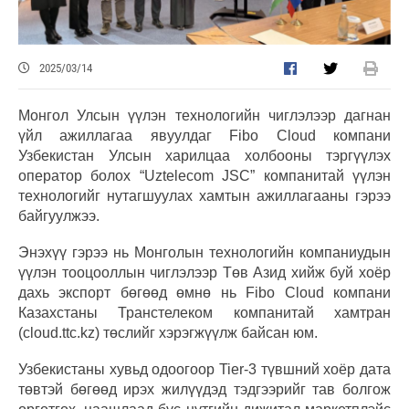
2025/03/14
Монгол Улсын үүлэн технологийн чиглэлээр дагнан
үйл ажиллагаа явуулдаг Fibo Cloud компани
Узбекистан Улсын харилцаа холбооны тэргүүлэх
оператор болох “Uztelecom JSC” компанитай үүлэн
технологийг нутагшуулах хамтын ажиллагааны гэрээ
байгуулжээ.
Энэхүү гэрээ нь Монголын технологийн компаниудын
үүлэн тооцооллын чиглэлээр Төв Азид хийж буй хоёр
дахь экспорт бөгөөд өмнө нь Fibo Cloud компани
Казахстаны Транстелеком компанитай хамтран
(cloud.ttc.kz) төслийг хэрэгжүүлж байсан юм.
Узбекистаны хувьд одоогоор Tier-3 түвшний хоёр дата
төвтэй бөгөөд ирэх жилүүдэд тэдгээрийг тав болгож