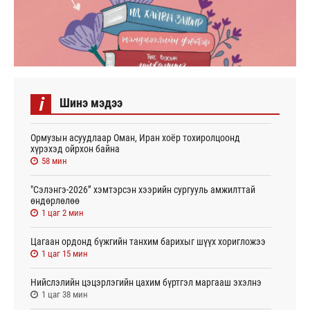
i
Шинэ мэдээ
Ормузын асуудлаар Оман, Иран хоёр тохиролцоонд
хүрэхэд ойрхон байна
58 мин
"Сэлэнгэ-2026” хэмтэрсэн хээрийн сургууль амжилттай
өндөрлөлөө
1 цаг 2 мин
Цагаан ордонд бүжгийн танхим барихыг шүүх хоригложээ
1 цаг 15 мин
Нийслэлийн цэцэрлэгийн цахим бүртгэл маргааш эхэлнэ
1 цаг 38 мин