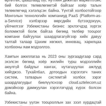
өргөтгөх, цаашлаад бүс нутгийн дижитал маркетплэйс
бий болгох төлөвлөгөөтэй байгааг хоёр талын
төлөөлөгчид хэлэлцсэн байна. Үүнтэй холбоотойгоор
Монголын технологийн компаниуд PaaS (Platform-as-
a-Service) хэлбэрээр өөрсдийн бүтээгдэхүүн,
үйлчилгээг Узбекистаны бизнес эрхлэгчдэд хүргэх
боломжтой болж байгаа бөгөөд төлбөр тооцоог
компани байгуулах шаардлагагүйгээр хийх давуу
талтай талаар Цахим хөгжил, инновац, харилцаа
холбооны яам мэдээллээ.
Хамтын ажиллагаа нь 2023 оны зургаадугаар сард
эхэлсэн бөгөөд хоёр жилийн турш мэдээллийн
аюулгүй байдлыг хангах, нутагшуулах ажлууд
хийгджээ. Тухайлбал, дотоодын хэрэглэгч таних
систем, татварын системтэй холбох зэрэг
шаардлагуудыг биелүүлснээр cloud.uztelecom.uz
домэйнээр дамжуулан хэрэглэгчдэд хүрэх болсон
байна.
Узбекистаны үүлэн тооцооллын зах зээл хурдацтай