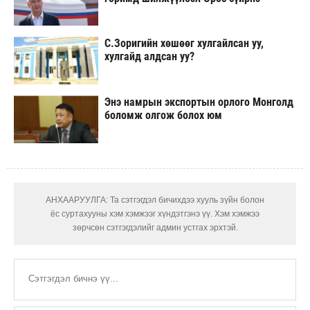
С.Зоригийн хөшөөг хулгайлсан уу,
хулгайд алдсан уу?
Энэ намрын экспортын орлого Монголд
боломж олгож болох юм
АНХААРУУЛГА: Та сэтгэгдэл бичихдээ хууль зүйн болон
ёс суртахууны хэм хэмжээг хүндэтгэнэ үү. Хэм хэмжээ
зөрчсөн сэтгэгдэлийг админ устгах эрхтэй.