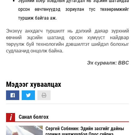
Зүрхний хоёр ховдлын дутагдал нь эцсийн шатандаа
орсон өвчтөнүүдэд зориулан тус төхөөрөмжийг
туршиж байгаа аж.
Энэхүү анхдагч туршилт нь дэлхий даяар зүрхний
өвчний эцсийн шатанд орсон хүмүүст найдвар
төрүүлж буй технологийн дэвшилтэт шийдэл болохыг
судлаачид онцолж байна.
Эх сурвалж: BBC
Мэдээг хуваалцах
i
Санал болгох
Сергей Собянин: Эдийн засгийг дайны
горимд шилжүүлбэл Орос сүйрнэ