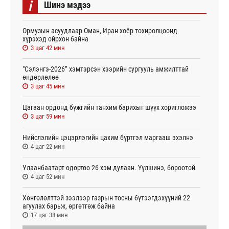
i
Шинэ мэдээ
Ормузын асуудлаар Оман, Иран хоёр тохиролцоонд
хүрэхэд ойрхон байна
3 цаг 42 мин
"Сэлэнгэ-2026” хэмтэрсэн хээрийн сургууль амжилттай
өндөрлөлөө
3 цаг 45 мин
Цагаан ордонд бүжгийн танхим барихыг шүүх хоригложээ
3 цаг 59 мин
Нийслэлийн цэцэрлэгийн цахим бүртгэл маргааш эхэлнэ
4 цаг 22 мин
Улаанбаатарт өдөртөө 26 хэм дулаан. Үүлшинэ, бороотой
4 цаг 52 мин
Хөнгөлөлттэй зээлээр газрын тосны бүтээгдэхүүний 22
агуулах барьж, өргөтгөж байна
17 цаг 38 мин