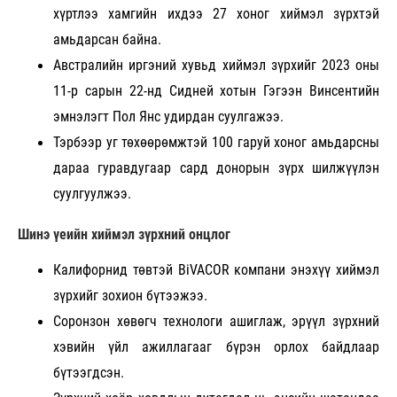
хүртлээ хамгийн ихдээ 27 хоног хиймэл зүрхтэй
амьдарсан байна.
Австралийн иргэний хувьд хиймэл зүрхийг 2023 оны
11-р сарын 22-нд Сидней хотын Гэгээн Винсентийн
эмнэлэгт Пол Янс удирдан суулгажээ.
Тэрбээр уг төхөөрөмжтэй 100 гаруй хоног амьдарсны
дараа гуравдугаар сард донорын зүрх шилжүүлэн
суулгуулжээ.
Шинэ үеийн хиймэл зүрхний онцлог
Калифорнид төвтэй BiVACOR компани энэхүү хиймэл
зүрхийг зохион бүтээжээ.
Соронзон хөвөгч технологи ашиглаж, эрүүл зүрхний
хэвийн үйл ажиллагааг бүрэн орлох байдлаар
бүтээгдсэн.