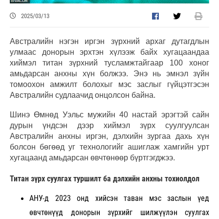
2025/03/13
Австралийн нэгэн иргэн зүрхний архаг дутагдлын
улмаас донорын эрхтэн хүлээж байх хугацаандаа
хиймэл титан зүрхний тусламжтайгаар 100 хоног
амьдарсан анхны хүн болжээ. Энэ нь эмнэл зүйн
томоохон амжилт болохыг мэс заслыг гүйцэтгэсэн
Австралийн судлаачид онцолсон байна.
Шинэ Өмнөд Уэльс мужийн 40 настай эрэгтэй сайн
дурын үндсэн дээр хиймэл зүрх суулгуулсан
Австралийн анхны иргэн, дэлхийн зургаа дахь хүн
болсон бөгөөд уг технологийг ашиглаж хамгийн урт
хугацаанд амьдарсан өвчтөнөөр бүртгэгджээ.
Титан зүрх суулгах туршилт ба дэлхийн анхны тохиолдол
АНУ-д 2023 онд хийсэн таван мэс заслын үед
өвчтөнүүд донорын зүрхийг шилжүүлэн суулгах