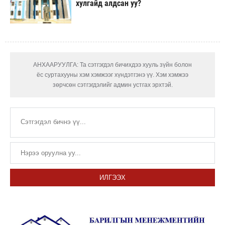
хулгайд алдсан уу?
АНХААРУУЛГА: Та сэтгэгдэл бичихдээ хууль зүйн болон
ёс суртахууны хэм хэмжээг хүндэтгэнэ үү. Хэм хэмжээ
зөрчсөн сэтгэгдэлийг админ устгах эрхтэй.
ИЛГЭЭХ