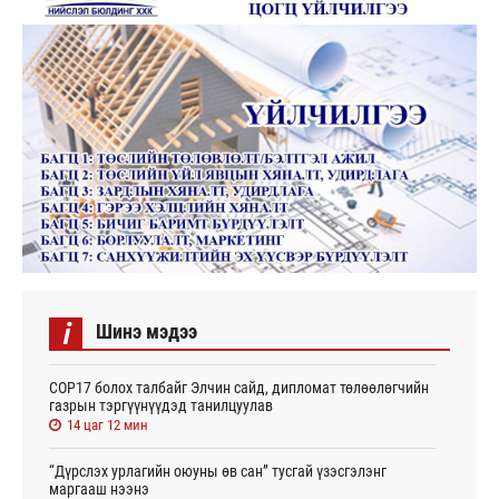
i
Шинэ мэдээ
СОР17 болох талбайг Элчин сайд, дипломат төлөөлөгчийн
газрын тэргүүнүүдэд танилцуулав
14 цаг 12 мин
“Дүрслэх урлагийн оюуны өв сан” тусгай үзэсгэлэнг
маргааш нээнэ