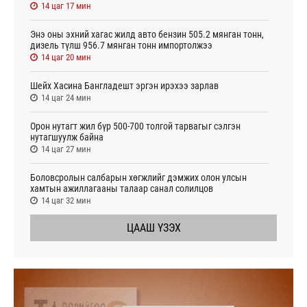
14 цаг 17 мин
Энэ оны эхний хагас жилд авто бензин 505.2 мянган тонн,
дизель түлш 956.7 мянган тонн импортолжээ
14 цаг 20 мин
Шейх Хасина Бангладешт эргэн ирэхээ зарлав
14 цаг 24 мин
Орон нутагт жил бүр 500-700 толгой тарвагыг сэлгэн
нутагшуулж байна
14 цаг 27 мин
Боловсролын салбарын хөгжлийг дэмжих олон улсын
хамтын ажиллагааны талаар санал солилцов
14 цаг 32 мин
ЦААШ ҮЗЭХ