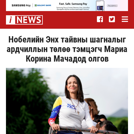
Нобелийн Энх тайвны шагналыг
ардчиллын төлөө тэмцэгч Мариа
Корина Мачадод олгов