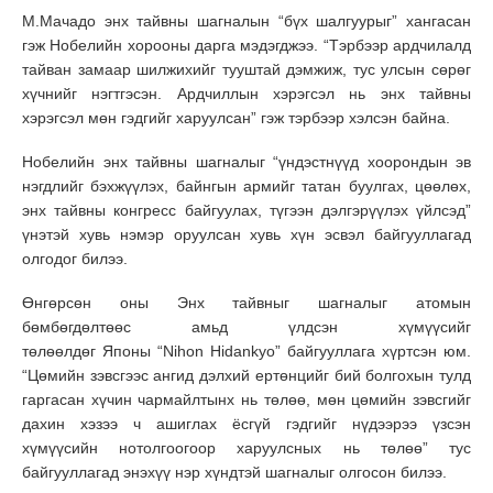
М.Мачадо энх тайвны шагналын “бүх шалгуурыг” хангасан
гэж Нобелийн хорооны дарга мэдэгджээ. “Тэрбээр ардчилалд
тайван замаар шилжихийг тууштай дэмжиж, тус улсын сөрөг
хүчнийг нэгтгэсэн. Ардчиллын хэрэгсэл нь энх тайвны
хэрэгсэл мөн гэдгийг харуулсан” гэж тэрбээр хэлсэн байна.
Нобелийн энх тайвны шагналыг “үндэстнүүд хоорондын эв
нэгдлийг бэхжүүлэх, байнгын армийг татан буулгах, цөөлөх,
энх тайвны конгресс байгуулах, түгээн дэлгэрүүлэх үйлсэд”
үнэтэй хувь нэмэр оруулсан хувь хүн эсвэл байгууллагад
олгодог билээ.
Өнгөрсөн оны Энх тайвныг шагналыг атомын
бөмбөгдөлтөөс амьд үлдсэн хүмүүсийг
төлөөлдөг Японы “Nihon Hidankyo” байгууллага хүртсэн юм.
“Цөмийн зэвсгээс ангид дэлхий ертөнцийг бий болгохын тулд
гаргасан хүчин чармайлтынх нь төлөө, мөн цөмийн зэвсгийг
дахин хэзээ ч ашиглах ёсгүй гэдгийг нүдээрээ үзсэн
хүмүүсийн нотолгоогоор харуулсных нь төлөө” тус
байгууллагад энэхүү нэр хүндтэй шагналыг олгосон билээ.