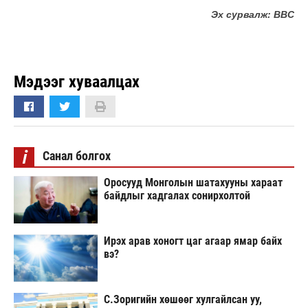
Эх сурвалж: BBC
Мэдээг хуваалцах
i
Санал болгох
Оросууд Монголын шатахууны хараат
байдлыг хадгалах сонирхолтой
Ирэх арав хоногт цаг агаар ямар байх
вэ?
С.Зоригийн хөшөөг хулгайлсан уу,