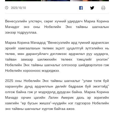
2025/10/10
Венесуэлийн улстөрч, сөрөг хүчний удирдагч Мариа Корина
Мачадог энэ оны Нобелийн Энх тайвны шагналын
эзнээр тодрууллаа.
Мариа Корина Мачадод “Венесуэлийн ард түмний ардчилсан
эрхийг хамгаалахын төлөөх эцэлт цуцалтгүй зүтгэлийнх нь
төлөө, мөн дарангуйлагч дэглэмээс ардчилал руу шударга,
тайван замаар шилжихийн төлөөх тэмцлийг үнэлэн”
Нобелийн Энх тайвны шагналыг олгохоор шийдвэрлэлээ гэж
Нобелийн хорооноос мэдэгджээ.
2025 оны Нобелийн Энх тайвны шагналыг “улам тэлж буй
харанхуйн дунд ардчиллын дөлийг бадрааж буй эмэгтэйд”
олгож байна гэж уг мэдэгдэлд дурдсан байна. Мариа Корина
Мачадо орчин цагийн Латин Америк дахь эр зоригийн
хамгийн “ер бусын жишээ”-нүүдийн нэг гэдгээрээ Нобелийн
энх тайвны шагналыг хүртэж байгаа ажээ.