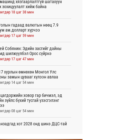
машинд хязгаарлалтгүй шатахуун
х зохицуулалт хийж байна
игдөр 18 цаг 38 мин
олын гадаад валютын нөөц 7.9
ум ам.долларт хүрчээ
игдөр 17 цаг 59 мин
ей Собянин: Эдийн засгийг дайны
мд шилжүүлбэл Орос сүйрнэ
игдөр 17 цаг 47 мин
7 хурлын өмнөхөн Монгол Улс
оны замын цувааг хүлээн авлаа
игдөр 14 цаг 54 мин
цагдоржийн ховор гар бичмэл, эд
йн зүйлс бүхий тусгай үзэсгэлэнг
ээ
игдөр 08 цаг 54 мин
нзадгад хот 2028 онд шинэ ДЦС-тай
о
игдөр 07 цаг 51 мин