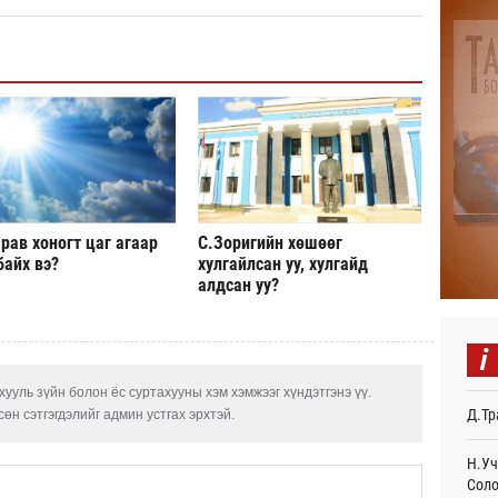
Авто
тоог
авна
Өч
Р.Да
орло
Өч
Улаа
Өч
рав хоногт цаг агаар
С.Зоригийн хөшөөг
байх вэ?
хулгайлсан уу, хулгайд
СОР1
алдсан уу?
дипл
тэрг
Ур
i
“Дүр
ууль зүйн болон ёс суртахууны хэм хэмжээг хүндэтгэнэ үү.
үзэс
Д.Тр
Ур
өн сэтгэгдэлийг админ устгах эрхтэй.
Энэ 
Н.Уч
505.
Соло
мянг