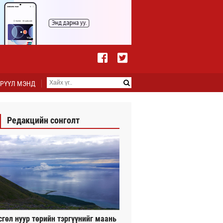
РҮҮЛ МЭНД
Редакцийн сонголт
сгөл нуур төрийн тэргүүнийг маань