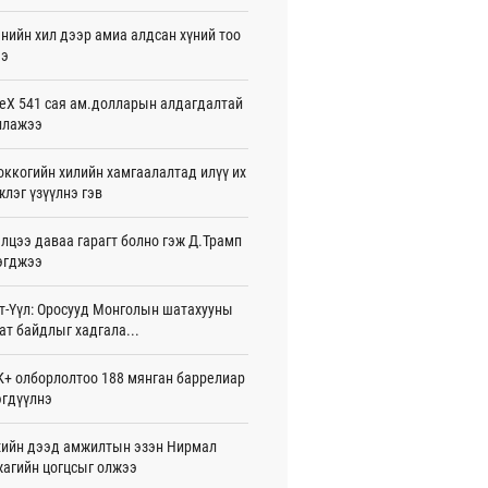
жигдар 16 цаг 01 мин
нийн хил дээр амиа алдсан хүний тоо
ээ
 Хасина Бангладешт эргэн ирэхээ
ав
жигдар 15 цаг 58 мин
eX 541 сая ам.долларын алдагдалтай
ллажээ
 нутагт жил бүр 500-700 толгой
агыг сэлгэн нутагшуулж байна
ккогийн хилийн хамгаалалтад илүү их
жигдар 15 цаг 54 мин
лэг үзүүлнэ гэв
всролын салбарын хөгжлийг дэмжих
лцээ даваа гарагт болно гэж Д.Трамп
 улсын хамтын ажиллагааны талаар
л солилцов
эгджээ
жигдар 15 цаг 50 мин
т-Үүл: Оросууд Монголын шатахууны
дугаар сард Сүхбаатар боомтоор
ат байдлыг хадгала...
17 тонн Аи-92 автобензин импортолжээ
жигдар 15 цаг 40 мин
+ олборлолтоо 188 мянган баррелиар
гдүүлнэ
лдагч Н.Амарзаяа: 32 хуудастай
н дэвтэр долоо хоногт л дүүрдэг
жигдар 15 цаг 31 мин
ийн дээд амжилтын эзэн Нирмал
агийн цогцсыг олжээ
д Фулбрайтын хөтөлбөрөөр 150 гаруй