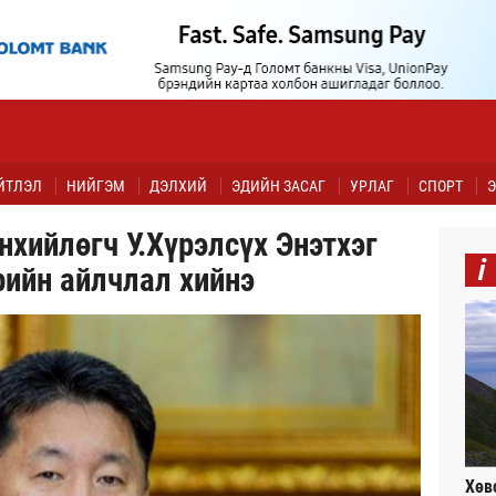
ЙТЛЭЛ
НИЙГЭМ
ДЭЛХИЙ
ЭДИЙН ЗАСАГ
УРЛАГ
СПОРТ
Э
хийлөгч У.Хүрэлсүх Энэтхэг
i
рийн айлчлал хийнэ
Хөв