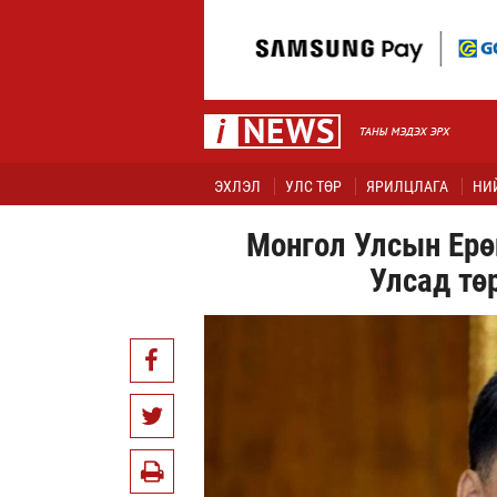
ЭХЛЭЛ
УЛС ТӨР
ЯРИЛЦЛАГА
НИ
Монгол Улсын Ерөн
Улсад тө