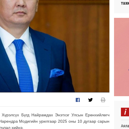
тах
i
 Хүрэлсүх Бүгд Найрамдах Энэтхэг Улсын Ерөнхийлөгч
Нарендра Модигийн урилгаар 2025 оны 10 дугаар сарын
Аяла
лчлал хийнэ.