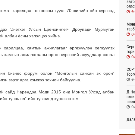
авто
олго
омат харилцаа тогтоосны түүхт 70 жилийн ойн хүрээнд
Өч
Монг
тэрб
мдах Энэтхэг Улсын Ерөнхийлөгч Дроупади Мурмутай
Өч
й албан ёсны хэлэлцээ хийнэ.
Серг
н харилцаа, хамтын ажиллагааг өргөжүүлэн хөгжүүлэх
гори
ахь хамтын ажиллагааны өргөн хүрээний асуудлаар санал
Өч
COP1
ийн бизнес форум болон “Монголын сайхан эх орон”
Торг
Өч
элэн зэрэг арга хэмжээ зохион байгуулна.
Д.На
ий сайд Нарендра Моди 2015 онд Монгол Улсад албан
өлги
гийн түншлэл”-ийн түвшинд хүргэсэн юм.
нээл
Өч
Дала
болн
Өч