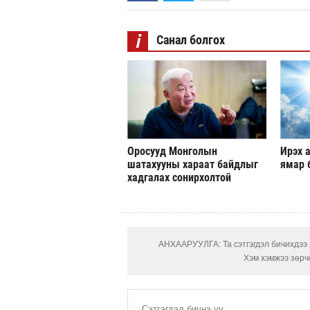
i
Санал болгох
Оросууд Монголын
Ирэх а
шатахууны хараат байдлыг
ямар 
хадгалах сонирхолтой
АНХААРУУЛГА: Та сэтгэгдэл бичихдээ х
Хэм хэмжээ зөрчс