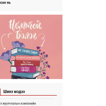
исан нь
Шинэ мэдээ
л жуулчлалын компанийн