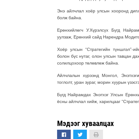
Энэ айлчлал хоёр улсын хооронд дипл
болж байна.
Ерөнхийлөгч У.Хүрэлсүх Бүгд Найра
уулзаж, Ерөнхий сайд Нарендра Модито
Хоёр улсын “Стратегийн түншлэл”-ий
болон бүс нутаг, олон улсын тавцан д
солилцохоор төлөвлөж байна.
Айлчлалын хүрээнд Монгол, Энэтхэг
тоглолт, уран зураг, морин хуурын үзэсг
Бүгд Найрамдах Энэтхэг Улсын Ерөнх
ёсны айлчлал хийж, харилцааг “Страте
Мэдээг хуваалцах