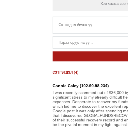
Хэм хэмжээ зөрчс
СЭТГЭГДЭЛ (4)
Connie Caley (102.90.98.234)
I was recently scammed out of $36,000 b
significant stress to my already difficult 
expenses. Desperate to recover my funds,
which led me to discover the excellent
Google post It was only after spending ma
that I discovered GLOBALFUNDSRECOVERY`
of their successful recovery record and en
be the pivotal moment in my fight against 