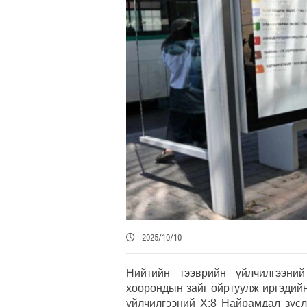
2025/10/10
Нийтийн тээврийн үйлчилгээний
хоорондын зайг ойртуулж иргэдийн
үйлчилгээний Х:8 Найрамдал зусл