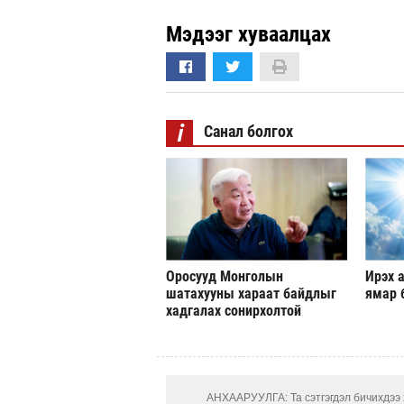
Мэдээг хуваалцах
i
Санал болгох
Оросууд Монголын
Ирэх а
шатахууны хараат байдлыг
ямар 
хадгалах сонирхолтой
АНХААРУУЛГА: Та сэтгэгдэл бичихдээ х