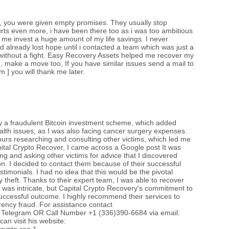
Хөшс
, you were given empty promises. They usually stop
urts even more, i have been there too as i was too ambitious
 me invest a huge amount of my life savings. I never
COP1
d already lost hope until i contacted a team which was just a
сург
n without a fight. Easy Recovery Assets helped me recover my
make a move too, If you have similar issues send a mail to
 you will thank me later. ‎ ‎
Н.Ад
нэмэ
y a fraudulent Bitcoin investment scheme, which added
health issues, as I was also facing cancer surgery expenses.
urs researching and consulting other victims, which led me
apital Crypto Recover, I came across a Google post It was
g and asking other victims for advice that I discovered
on. I decided to contact them because of their successful
timonials. I had no idea that this would be the pivotal
 theft. Thanks to their expert team, I was able to recover
 was intricate, but Capital Crypto Recovery's commitment to
successful outcome. I highly recommend their services to
rency fraud. For assistance contact
 Telegram OR Call Number +1 (336)390-6684 via email:
n visit his website: