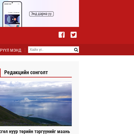
РҮҮЛ МЭНД
Редакцийн сонголт
сгөл нуур төрийн тэргүүнийг маань