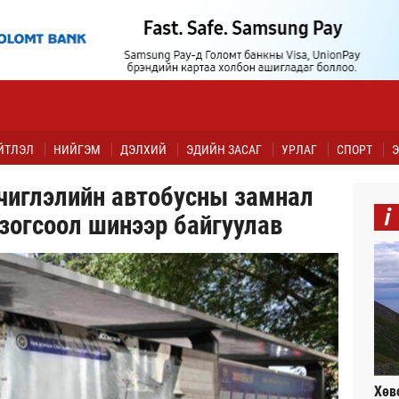
ЙТЛЭЛ
НИЙГЭМ
ДЭЛХИЙ
ЭДИЙН ЗАСАГ
УРЛАГ
СПОРТ
Э
чиглэлийн автобусны замнал
i
зогсоол шинээр байгуулав
Хөв