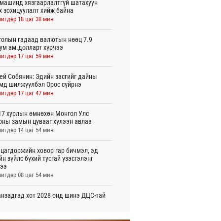
машинд хязгаарлалтгүй шатахуун
х зохицуулалт хийж байна
игдөр 18 цаг 38 мин
олын гадаад валютын нөөц 7.9
ум ам.долларт хүрчээ
игдөр 17 цаг 59 мин
ей Собянин: Эдийн засгийг дайны
мд шилжүүлбэл Орос сүйрнэ
игдөр 17 цаг 47 мин
7 хурлын өмнөхөн Монгол Улс
оны замын цувааг хүлээн авлаа
игдөр 14 цаг 54 мин
цагдоржийн ховор гар бичмэл, эд
йн зүйлс бүхий тусгай үзэсгэлэнг
ээ
игдөр 08 цаг 54 мин
нзадгад хот 2028 онд шинэ ДЦС-тай
о
игдөр 07 цаг 51 мин