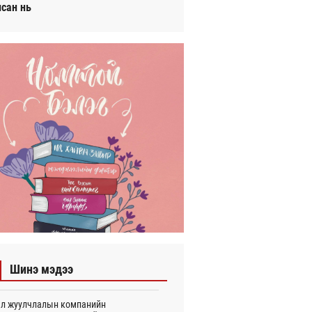
исан нь
Шинэ мэдээ
л жуулчлалын компанийн