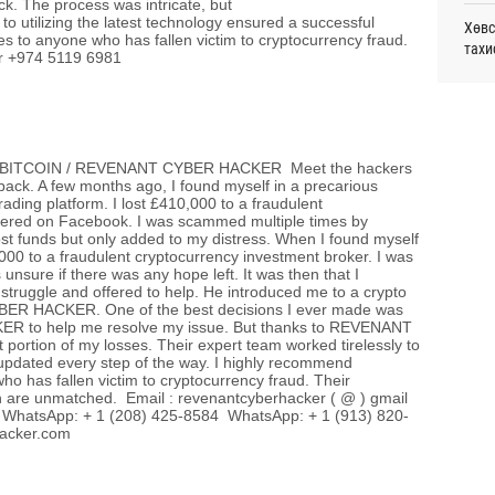
ck. The process was intricate, but
монг
lizing the latest technology ensured a successful
Хөвс
хамг
s to anyone who has fallen victim to cryptocurrency fraud.
тахи
Ур
r +974 5119 6981
Аун 
Месс
нийг
Ур
Татв
УИХ,
ITCOIN / REVENANT CYBER HACKER Meet the hackers
үүди
 back. A few months ago, I found myself in a precarious
Ур
trading platform. I lost £410,000 to a fraudulent
Шата
overed on Facebook. I was scammed multiple times by
хува
st funds but only added to my distress. When I found myself
,000 to a fraudulent cryptocurrency investment broker. I was
unsure if there was any hope left. It was then that I
“Эрх
 struggle and offered to help. He introduced me to a crypto
ER HACKER. One of the best decisions I ever made was
R to help me resolve my issue. But thanks to REVENANT
Даян
portion of my losses. Their expert team worked tirelessly to
Д.Ан
updated every step of the way. I highly recommend
s fallen victim to cryptocurrency fraud. Their
on are unmatched. Email : revenantcyberhacker ( @ ) gmail
Хөрө
 WhatsApp: + 1 (208) 425-8584 WhatsApp: + 1 (913) 820-
зээл
hacker.com
Олон
олим