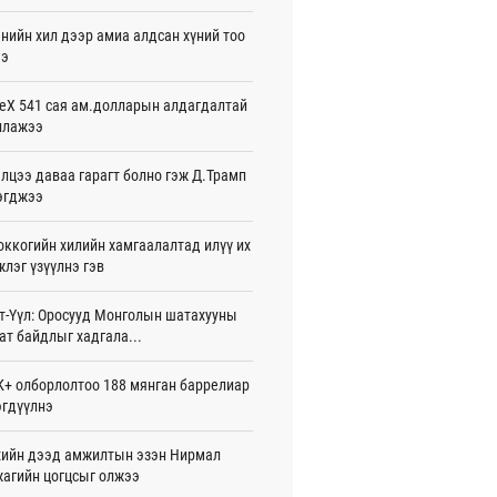
жигдар 16 цаг 01 мин
нийн хил дээр амиа алдсан хүний тоо
ээ
 Хасина Бангладешт эргэн ирэхээ
ав
жигдар 15 цаг 58 мин
eX 541 сая ам.долларын алдагдалтай
ллажээ
 нутагт жил бүр 500-700 толгой
агыг сэлгэн нутагшуулж байна
лцээ даваа гарагт болно гэж Д.Трамп
жигдар 15 цаг 54 мин
эгджээ
всролын салбарын хөгжлийг дэмжих
ккогийн хилийн хамгаалалтад илүү их
 улсын хамтын ажиллагааны талаар
л солилцов
лэг үзүүлнэ гэв
жигдар 15 цаг 50 мин
т-Үүл: Оросууд Монголын шатахууны
дугаар сард Сүхбаатар боомтоор
ат байдлыг хадгала...
17 тонн Аи-92 автобензин импортолжээ
жигдар 15 цаг 40 мин
+ олборлолтоо 188 мянган баррелиар
гдүүлнэ
лдагч Н.Амарзаяа: 32 хуудастай
н дэвтэр долоо хоногт л дүүрдэг
жигдар 15 цаг 31 мин
ийн дээд амжилтын эзэн Нирмал
агийн цогцсыг олжээ
д Фулбрайтын хөтөлбөрөөр 150 гаруй