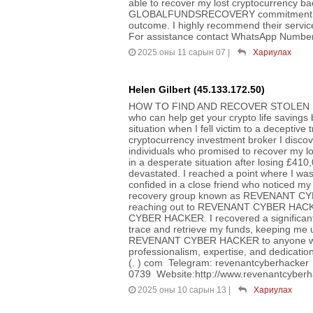
able to recover my lost cryptocurrency ba
GLOBALFUNDSRECOVERY commitment to uti
outcome. I highly recommend their service
For assistance contact WhatsApp Numbe
2025 оны 11 сарын 07
|
Хариулах
Helen Gilbert (45.133.172.50)
HOW TO FIND AND RECOVER STOLEN B
who can help get your crypto life savings
situation when I fell victim to a deceptive 
cryptocurrency investment broker I disc
individuals who promised to recover my lo
in a desperate situation after losing £410
devastated. I reached a point where I was 
confided in a close friend who noticed my
recovery group known as REVENANT CYB
reaching out to REVENANT CYBER HACKE
CYBER HACKER. I recovered a significant 
trace and retrieve my funds, keeping me 
REVENANT CYBER HACKER to anyone who ha
professionalism, expertise, and dedicati
(. ) com Telegram: revenantcyberhacker
0739 Website:http://www.revenantcyber
2025 оны 10 сарын 13
|
Хариулах