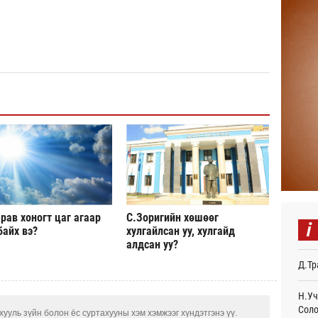
Авто
тоог
авна
Өч
Р.Да
орло
Өч
Улаа
Өч
СОР1
дипл
тэрг
Ур
рав хоногт цаг агаар
С.Зоригийн хөшөөг
i
байх вэ?
хулгайлсан уу, хулгайд
“Дүр
алдсан уу?
үзэс
Д.Тр
Ур
Энэ 
Н.Уч
505.
Соло
ууль зүйн болон ёс суртахууны хэм хэмжээг хүндэтгэнэ үү.
мянг