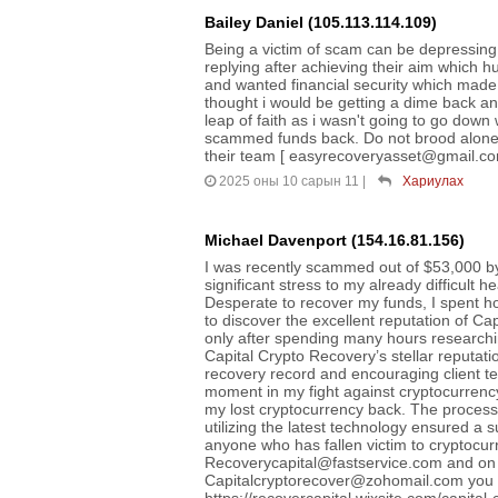
Bailey Daniel (105.113.114.109)
Being a victim of scam can be depressing
replying after achieving their aim which h
and wanted financial security which made
thought i would be getting a dime back an
leap of faith as i wasn't going to go dow
scammed funds back. Do not brood alone, 
their team [ easyrecoveryasset@gmail.com ]
2025 оны 10 сарын 11
|
Хариулах
Michael Davenport (154.16.81.156)
I was recently scammed out of $53,000 b
significant stress to my already difficult 
Desperate to recover my funds, I spent ho
to discover the excellent reputation of C
only after spending many hours researchin
Capital Crypto Recovery’s stellar reputati
recovery record and encouraging client tes
moment in my fight against cryptocurrency
my lost cryptocurrency back. The process
utilizing the latest technology ensured a 
anyone who has fallen victim to cryptocur
Recoverycapital@fastservice.com and on
Capitalcryptorecover@zohomail.com you ca