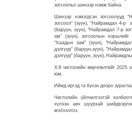
зогсоолыг шинээр нэмж байна.
Шинээр нэмэгдсэн зогсоолууд “Н
зогсоол” (зүүн), “Найрамдал 4-р з
(баруун, зүүн), ”Найрамдал 7-р зо
ам" (зүүн), зогсоолын нэршлийг 
“Хаадын зам” (зүүн), ”Найрамдал
дэлгүүр” (баруун,зүүн), ”Найрамдал
дэлгүүр” (баруун, зүүн), Найрамдлы
Х:8 чиглэлийн өөрчлөлтийг 2025 
юм.
Иймд иргэд та бүхэн доорх зурагла
Чиглэлийн үйлчилгээтэй холбоо
хүлээн авч шуурхай шийдвэрлэ
мэдээллээ.