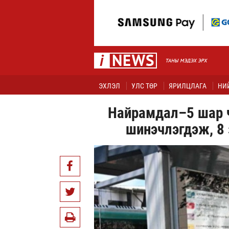
ЭХЛЭЛ
УЛС ТӨР
ЯРИЛЦЛАГА
НИ
Найрамдал–5 шар 
шинэчлэгдэж, 8 