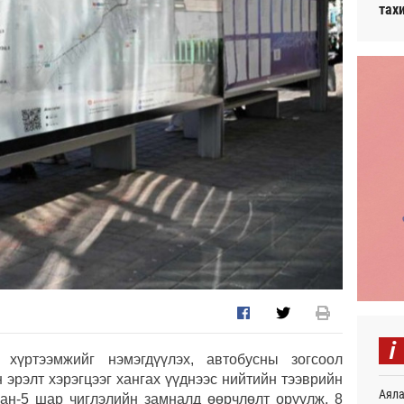
тах
i
 хүртээмжийг нэмэгдүүлэх, автобусны зогсоол
 эрэлт хэрэгцээг хангах үүднээс нийтийн тээврийн
Аяла
ан-5 шар чиглэлийн замналд өөрчлөлт оруулж, 8