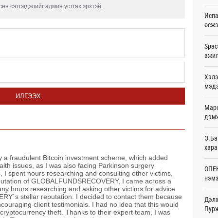
өн сэтгэгдэлийг админ устгах эрхтэй.
Ур
Испа
өсж
Шейх
зарл
Ур
Spac
ажи
Орон
тарв
Хэлэ
Ур
мэд
ИЛГЭЭХ
Боло
Маро
олон
сана
дэмж
Ур
Э.Ба
Найм
хара
10,0
y a fraudulent Bitcoin investment scheme, which added
Ур
health issues, as I was also facing Parkinson surgery
ОПЕК
 I spent hours researching and consulting other victims,
нэмэ
 reputation of GLOBALFUNDSRECOVERY, I came across a
Худа
ny hours researching and asking other victims for advice
өрий
s stellar reputation. I decided to contact them because
Ур
Дэлх
couraging client testimonials. I had no idea that this would
Пурж
cryptocurrency theft. Thanks to their expert team, I was
АНУ-