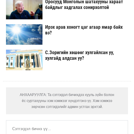
Оросууд Монголын шатахууны хараат
байдлыг хадгалах сонирхолтой
Ирэх арав хоногт цаг агаар ямар байх
вэ?
С.Зоригийн хөшөөг хулгайлсан уу,
хулгайд алдсан уу?
АНХААРУУЛГА: Та сэтгэгдэл бичихдээ хууль зүйн болон
ёс суртахууны хэм хэмжээг хүндэтгэнэ үү. Хэм хэмжээ
зөрчсөн сэтгэгдэлийг админ устгах эрхтэй.