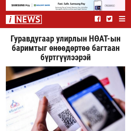
Гуравдугаар улирлын НӨАТ-ын
баримтыг өнөөдөртөө багтаан
бүртгүүлээрэй