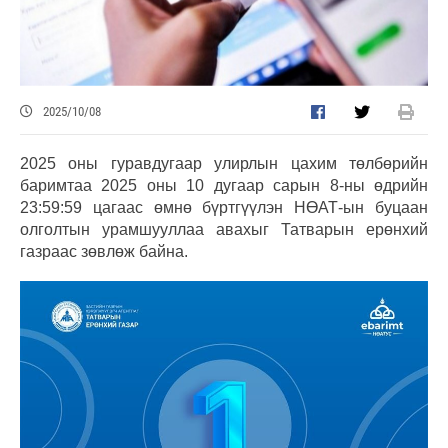
2025/10/08
2025 оны гуравдугаар улирлын цахим төлбөрийн
баримтаа 2025 оны 10 дугаар сарын 8-ны өдрийн
23:59:59 цагаас өмнө бүртгүүлэн НӨАТ-ын буцаан
олголтын урамшууллаа авахыг Татварын ерөнхий
газраас зөвлөж байна.