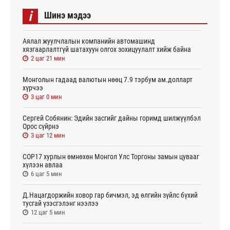
i
Шинэ мэдээ
Аялал жуулчлалын компанийн автомашинд
хязгаарлалтгүй шатахуун олгох зохицуулалт хийж байна
2 цаг 21 мин
Монголын гадаад валютын нөөц 7.9 тэрбум ам.долларт
хүрчээ
3 цаг 0 мин
Сергей Собянин: Эдийн засгийг дайны горимд шилжүүлбэл
Орос сүйрнэ
3 цаг 12 мин
COP17 хурлын өмнөхөн Монгол Улс Торгоны замын цувааг
хүлээн авлаа
6 цаг 5 мин
Д.Нацагдоржийн ховор гар бичмэл, эд өлгийн зүйлс бүхий
тусгай үзэсгэлэнг нээлээ
12 цаг 5 мин