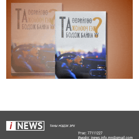
Утас: 77111227
Имэйл: inews.info.mn@gmail.com