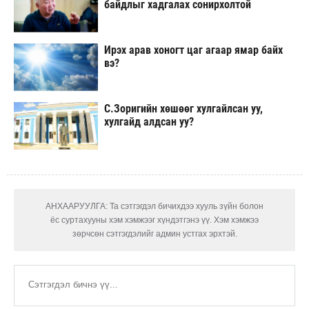
байдлыг хадгалах сонирхолтой
Ирэх арав хоногт цаг агаар ямар байх
вэ?
С.Зоригийн хөшөөг хулгайлсан уу,
хулгайд алдсан уу?
АНХААРУУЛГА: Та сэтгэгдэл бичихдээ хууль зүйн болон
ёс суртахууны хэм хэмжээг хүндэтгэнэ үү. Хэм хэмжээ
зөрчсөн сэтгэгдэлийг админ устгах эрхтэй.