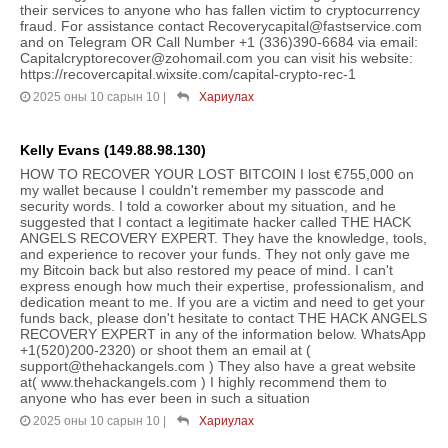
their services to anyone who has fallen victim to cryptocurrency
fraud. For assistance contact Recoverycapital@fastservice.com
and on Telegram OR Call Number +1 (336)390-6684 via email:
Capitalcryptorecover@zohomail.com you can visit his website:
https://recovercapital.wixsite.com/capital-crypto-rec-1
2025 оны 10 сарын 10
|
Хариулах
Kelly Evans (149.88.98.130)
HOW TO RECOVER YOUR LOST BITCOIN I lost €755,000 on
my wallet because I couldn't remember my passcode and
security words. I told a coworker about my situation, and he
suggested that I contact a legitimate hacker called THE HACK
ANGELS RECOVERY EXPERT. They have the knowledge, tools,
and experience to recover your funds. They not only gave me
my Bitcoin back but also restored my peace of mind. I can't
express enough how much their expertise, professionalism, and
dedication meant to me. If you are a victim and need to get your
funds back, please don't hesitate to contact THE HACK ANGELS
RECOVERY EXPERT in any of the information below. WhatsApp
+1(520)200-2320) or shoot them an email at (
support@thehackangels.com ) They also have a great website
at( www.thehackangels.com ) I highly recommend them to
anyone who has ever been in such a situation
2025 оны 10 сарын 10
|
Хариулах