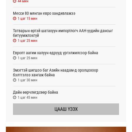
44 мин
Месси 80 мянган евро хандивлажээ
1 цаг 15 мин
Татварын өртэй шатахуун импортлогч ААН-үүдийн дансыг
битүүмжлэхгүй
1 цаг 25 мин
Европт аагим халуун өдрүүд үргэлжилсээр байна
1 цаг 25 мин
Эмэгтэй шигшээ баг Азийн наадам-д оролцохоор
бэлтгэлээ хангаж байна
1 цаг 30 мин
Дайн өөрчлөгдсөөр байна
1 цаг 45 мин
ЦААШ ҮЗЭХ