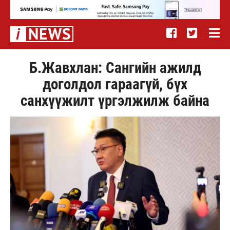
Б.Жавхлан: Сангийн ажилд
доголдол гараагүй, бүх
санхүүжилт үргэлжилж байна