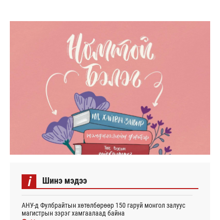
i
Шинэ мэдээ
АНУ-д Фулбрайтын хөтөлбөрөөр 150 гаруй монгол залуус
магистрын зэрэг хамгаалаад байна