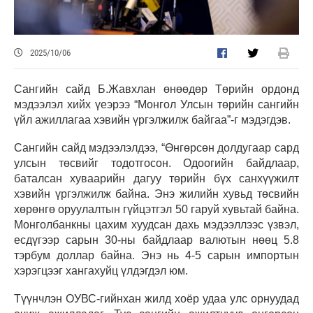
2025/10/06
Сангийн сайд Б.Жавхлан өнөөдөр Төрийн ордонд
мэдээлэл хийх үеэрээ “Монгол Улсын төрийн сангийн
үйл ажиллагаа хэвийн үргэлжилж байгаа”-г мэдэгдэв.
Сангийн сайд мэдээлэлдээ, “Өнгөрсөн долдугаар сард
улсын төсвийг тодотгосон. Одоогийн байдлаар,
баталсан хуваарийн дагуу төрийн бүх санхүүжилт
хэвийн үргэлжилж байна. Энэ жилийн хувьд төсвийн
хөрөнгө оруулалтын гүйцэтгэл 50 гаруй хувьтай байна.
Монголбанкны цахим хуудсан дахь мэдээллээс үзвэл,
есдүгээр сарын 30-ны байдлаар валютын нөөц 5.8
тэрбум доллар байна. Энэ нь 4-5 сарын импортын
хэрэгцээг хангахуйц үлдэгдэл юм.
Түүнчлэн ОУВС-гийнхан жилд хоёр удаа улс орнуудад