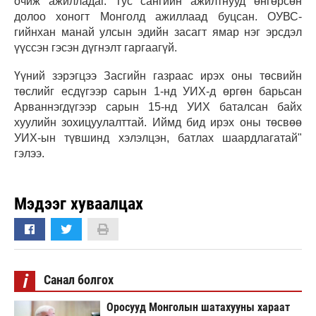
очиж ажилладаг. Тус сангийн ажилтнууд өнгөрсөн
долоо хоногт Монголд ажиллаад буцсан. ОУВС-
гийнхан манай улсын эдийн засагт ямар нэг эрсдэл
үүссэн гэсэн дүгнэлт гаргаагүй.
Үүний зэрэгцээ Засгийн газраас ирэх оны төсвийн
төслийг есдүгээр сарын 1-нд УИХ-д өргөн барьсан
Арваннэгдүгээр сарын 15-нд УИХ баталсан байх
хуулийн зохицуулалттай. Иймд бид ирэх оны төсвөө
УИХ-ын түвшинд хэлэлцэн, батлах шаардлагатай"
гэлээ.
Мэдээг хуваалцах
i
Санал болгох
Оросууд Монголын шатахууны хараат