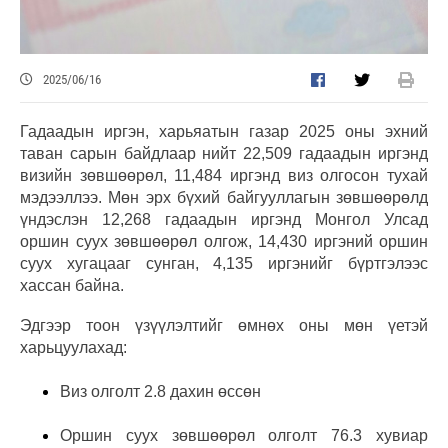
2025/06/16
Гадаадын иргэн, харьяатын газар 2025 оны эхний
таван сарын байдлаар нийт 22,509 гадаадын иргэнд
визийн зөвшөөрөл, 11,484 иргэнд виз олгосон тухай
мэдээллээ. Мөн эрх бүхий байгууллагын зөвшөөрөлд
үндэслэн 12,268 гадаадын иргэнд Монгол Улсад
оршин суух зөвшөөрөл олгож, 14,430 иргэний оршин
суух хугацааг сунган, 4,135 иргэнийг бүртгэлээс
хассан байна.
Эдгээр тоон үзүүлэлтийг өмнөх оны мөн үетэй
харьцуулахад:
Виз олголт 2.8 дахин өссөн
Оршин суух зөвшөөрөл олголт 76.3 хувиар