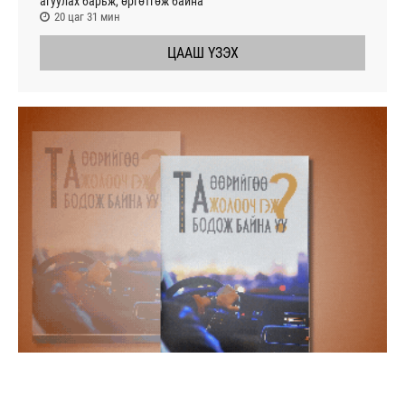
агуулах барьж, өргөтгөж байна
20 цаг 31 мин
ЦААШ ҮЗЭХ