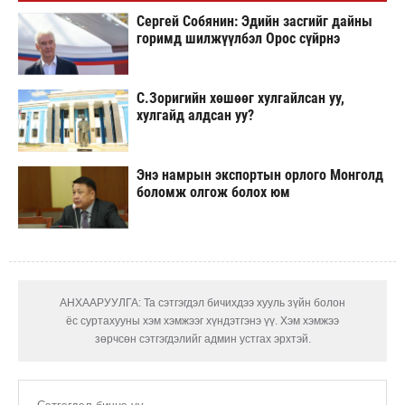
Сергей Собянин: Эдийн засгийг дайны
горимд шилжүүлбэл Орос сүйрнэ
С.Зоригийн хөшөөг хулгайлсан уу,
хулгайд алдсан уу?
Энэ намрын экспортын орлого Монголд
боломж олгож болох юм
АНХААРУУЛГА: Та сэтгэгдэл бичихдээ хууль зүйн болон
ёс суртахууны хэм хэмжээг хүндэтгэнэ үү. Хэм хэмжээ
зөрчсөн сэтгэгдэлийг админ устгах эрхтэй.