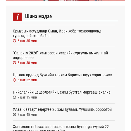
i
Шинэ мэдээ
Ормузын асуудлаар Оман, Иран хоёр тохиролцоонд
хүрэхэд ойрхон байна
6 цаг 35 мин
"Сэлэнгэ-2026” хэмтэрсэн хээрийн сургууль амжилттай
өндөрлөлөө
6 цаг 38 мин
Цагаан ордонд бүжгийн танхим барихыг шүүх хоригложээ
6 цаг 52 мин
Нийслэлийн цэцэрлэгийн цахим бүртгэл маргааш эхэлнэ
7 цаг 15 мин
Улаанбаатарт өдөртөө 26 хэм дулаан. Үүлшинэ, бороотой
7 цаг 45 мин
Хөнгөлөлттэй зээлээр газрын тосны бүтээгдэхүүний 22