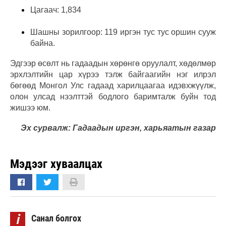
Цагаач: 1,834
Шашны зорилгоор: 119 иргэн тус тус оршин сууж
байна.
Эдгээр өсөлт нь гадаадын хөрөнгө оруулалт, хөдөлмөр
эрхлэлтийн цар хүрээ тэлж байгаагийн нэг илрэл
бөгөөд Монгол Улс гадаад харилцаагаа идэвхжүүлж,
олон улсад нээлттэй бодлого баримталж буйн тод
жишээ юм.
Эх сурвалж: Гадаадын иргэн, харьяатын газар
Мэдээг хуваалцах
i
Санал болгох