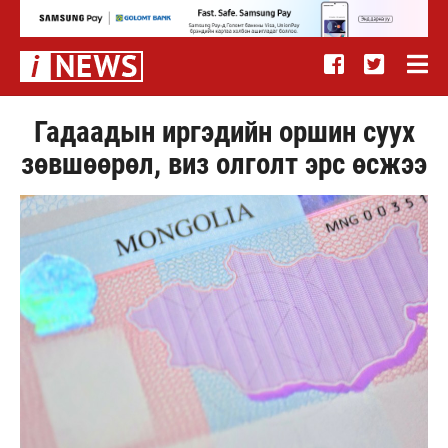
Гадаадын иргэдийн оршин суух
зөвшөөрөл, виз олголт эрс өсжээ