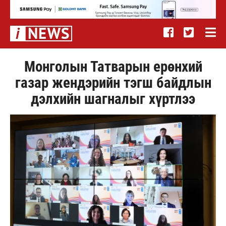
Монголын Татварын ерөнхий
газар жендэрийн тэгш байдлын
дэлхийн шагналыг хүртлээ