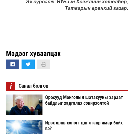
Эх сурвалж: НҮБ-ын Хөгжлийн хөтөлбөр,
Татварын ерөнхий газар.
Мэдээг хуваалцах
i
Санал болгох
Оросууд Монголын шатахууны хараат
байдлыг хадгалах сонирхолтой
Ирэх арав хоногт цаг агаар ямар байх
вэ?