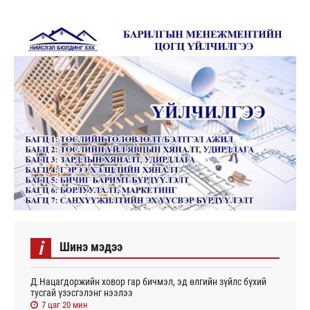
i
Шинэ мэдээ
Д.Нацагдоржийн ховор гар бичмэл, эд өлгийн зүйлс бүхий
тусгай үзэсгэлэнг нээлээ
7 цаг 20 мин