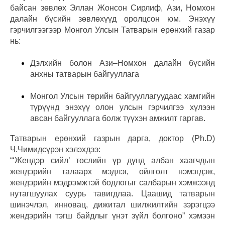
байсан зөвлөх Эллан Жонсон Сирлиф, Ази, Номхон
далайн бүсийн зөвлөхүүд оролцсон юм. Энэхүү
гэрчилгээгээр Монгол Улсын Татварын ерөнхий газар
нь:
Дэлхийн болон Ази–Номхон далайн бүсийн
анхны татварын байгууллага
Монгол Улсын төрийн байгууллагуудаас хамгийн
түрүүнд энэхүү олон улсын гэрчилгээ хүлээн
авсан байгууллага болж түүхэн амжилт гаргав.
Татварын ерөнхий газрын дарга, доктор (Ph.D)
Ч.Чимидсүрэн хэлэхдээ:
“‘Жендэр сийл’ төслийн үр дүнд албан хаагчдын
жендэрийн талаарх мэдлэг, ойлголт нэмэгдэж,
жендэрийн мэдрэмжтэй бодлогыг салбарын хэмжээнд
нутагшуулах суурь тавигдлаа. Цаашид татварын
шинэчлэл, инновац, дижитал шилжилтийн зэрэгцээ
жендэрийн тэгш байдлыг үнэт зүйл болгоно” хэмээн