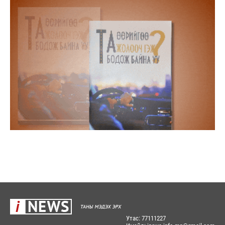
Утас: 77111227