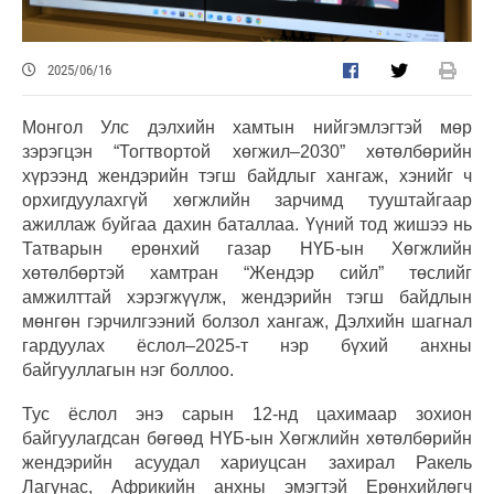
2025/06/16
Монгол Улс дэлхийн хамтын нийгэмлэгтэй мөр
зэрэгцэн “Тогтвортой хөгжил–2030” хөтөлбөрийн
хүрээнд жендэрийн тэгш байдлыг хангаж, хэнийг ч
орхигдуулахгүй хөгжлийн зарчимд тууштайгаар
ажиллаж буйгаа дахин баталлаа. Үүний тод жишээ нь
Татварын ерөнхий газар НҮБ-ын Хөгжлийн
хөтөлбөртэй хамтран “Жендэр сийл” төслийг
амжилттай хэрэгжүүлж, жендэрийн тэгш байдлын
мөнгөн гэрчилгээний болзол хангаж, Дэлхийн шагнал
гардуулах ёслол–2025-т нэр бүхий анхны
байгууллагын нэг боллоо.
Тус ёслол энэ сарын 12-нд цахимаар зохион
байгуулагдсан бөгөөд НҮБ-ын Хөгжлийн хөтөлбөрийн
жендэрийн асуудал хариуцсан захирал Ракель
Лагунас, Африкийн анхны эмэгтэй Ерөнхийлөгч