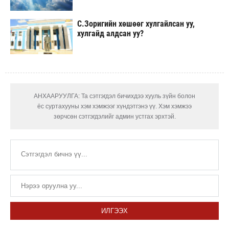
С.Зоригийн хөшөөг хулгайлсан уу,
хулгайд алдсан уу?
АНХААРУУЛГА: Та сэтгэгдэл бичихдээ хууль зүйн болон
ёс суртахууны хэм хэмжээг хүндэтгэнэ үү. Хэм хэмжээ
зөрчсөн сэтгэгдэлийг админ устгах эрхтэй.
ИЛГЭЭХ