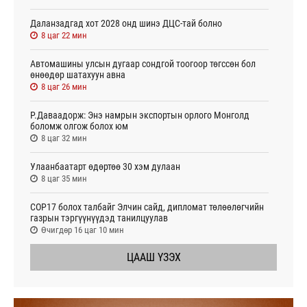
Даланзадгад хот 2028 онд шинэ ДЦС-тай болно
8 цаг 22 мин
Автомашины улсын дугаар сондгой тоогоор төгссөн бол
өнөөдөр шатахуун авна
8 цаг 26 мин
Р.Даваадорж: Энэ намрын экспортын орлого Монголд
боломж олгож болох юм
8 цаг 32 мин
Улаанбаатарт өдөртөө 30 хэм дулаан
8 цаг 35 мин
СОР17 болох талбайг Элчин сайд, дипломат төлөөлөгчийн
газрын тэргүүнүүдэд танилцуулав
Өчигдөр 16 цаг 10 мин
ЦААШ ҮЗЭХ