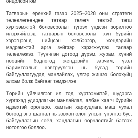
онцолсон юм.
Татварын ерөнхий газар 2025–2028 оны стратеги
төлөвлөгөөндөө татвар төлөгч төвтэй, тэгш
хүртээмжтэй боловсролыг түгээх үндсэн зорилтоо
илэрхийлээд, татварын боловсролыг хүн бүрийн
хэрэгцээнд нийцсэн хэлбэрээр, жендэрийн
мэдрэмжтэй арга зүйгээр хэрэгжүүлэх талаар
төлөвлөжээ. Түүнчлэн дотоод дүрэм, журам, хүний
нөөцийн бодлогод жендэрийн зарчим, үзэл
баримтлалыг нэвтрүүлсэн нь бусад төрийн
байгууллагуудад манлайлах, үлгэр жишээ болохуйц
алхам болж байгааг тэмдэглэв.
Төрийн үйлчилгээг ил тод, хүртээмжтэй, шударга
хүргэхэд удирдлагын манлайлал, албан хаагч бүрийн
идэвхтэй оролцоо, хамтын хариуцлага маш чухал
бөгөөд энэ шагнал нь зөвхөн олон улсын үнэлгээ бус,
байгууллагын соёл, хандлагын өөрчлөлтийг батлах
нотолгоо боллоо.