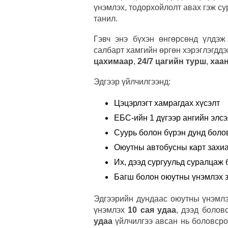
үнэмлэх, тодорхойлолт авах гэж су
танил.
Гэвч энэ бүхэн өнгөрсөнд үлдэ
салбарт хамгийн өргөн хэрэглэгдд
цахимаар
,
24/7 цагийн турш
,
хаа
Эдгээр үйлчилгээнд:
Цэцэрлэгт хамрагдах хүсэлт
ЕБС-ийн 1 дүгээр ангийн элсэ
Суурь болон бүрэн дунд боло
Оюутны автобусны карт захи
Их, дээд сургуульд суралцаж 
Багш болон оюутны үнэмлэх з
Эдгээрийн дундаас оюутны үнэмлэ
үнэмлэх
10 сая удаа
, дээд боло
удаа
үйлчилгээ авсан нь боловсро