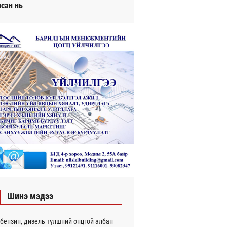
исан нь
Шинэ мэдээ
бензин, дизель түлшний онцгой албан