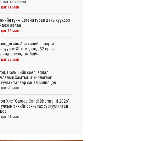
арыг тэглэлээ
 цаг 11 мин
анийн гүнж Евгени гурав дахь хүүхдээ
йдөж авлаа
 цаг 18 мин
вондогийн Ази тивийн аварга
аруулах XI тэмцээнд 32 орны
рчид өрсөлдөж байна
 цаг 23 мин
ол, Польшийн соёл, аялал
члалын хамтын ажиллагааг
жүүлэх талаар санал солилцов
 цаг 29 мин
ол Улс “Garuda Candi Dharma III 2026”
 улсын энхийг сахиулах сургуулилтад
цов
 цаг 41 мин
лын газрын зураг”-ийн хэвлэмэл
лбарыг Голомт банкны салбараас үнэ
өргүй аваарай