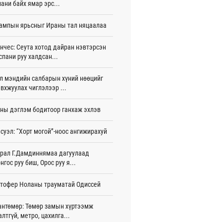
ани байх ямар эрс...
эн эмчлүүлж байна
 цаг 50 мин
ампын ярьсныг Ираны тал няцаалаа
У-ын Ляонин мужийн төлөөлөгчид
-ын үйл ажиллагаатай танилцлаа
нчес: Сеута хотод дайран нэвтэрсэн
 цаг 3 мин
спани руу халдсан...
eX 541 сая ам.долларын алдагдалтай
л мэндийн салбарын хүний нөөцийг
ллажээ
вхжуулах чиглэлээр ...
 цаг 13 мин
ны дэглэм бодитоор ганхаж эхлэв
рал: Бүсийн чуулган, форум, салбарын
арга хэмжээг цуцална
 цаг 55 мин
суэл: “Хорт могой”-ноос ангижирахуй
рсөн сард 1,439.2 кг үнэт металл
рал Г.Дамдиннямаа дагуулаад
лдан авчээ
нгос руу биш, Орос руу я...
игдөр 11 цаг 09 мин
тофер Ноланы трауматай Одиссей
э тойрог зам”-ыг байгуулснаар
лгөөний дундаж хурд 23.3 хувиар
эгдэнэ
антөмөр: Төмөр замын хүртээмж
игдөр 11 цаг 00 мин
алтгүй, метро, цахилга...