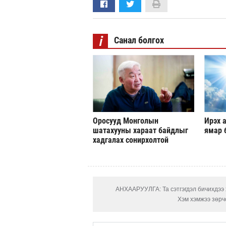
i
Санал болгох
Оросууд Монголын
Ирэх а
шатахууны хараат байдлыг
ямар 
хадгалах сонирхолтой
АНХААРУУЛГА: Та сэтгэгдэл бичихдээ х
Хэм хэмжээ зөрчс