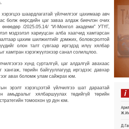
.
21
т хэрэгцээ шаардлагатай үйлчилгээг цахимаар авч
Хөвс
аас болж өөрсдийн цаг заваа алдаж биечлэн очих
тахи
22
 өнөөдөр /2025.05.14/ “И-Монгол академи” УТҮГ,
лэл мэдээлэл хариуцсан алба хаагчид хамтарсан
Нейм
лзалтаар цахим шилжилтийг дэмжих, боловсролтой
сард
үүдийг олон талт сувгаар иргэдэд илүү хялбар
22
дыг хамтран хэрэгжүүлэхээр санал солилцлоо.
Олим
лчилгээгээ хүнд сурталгүй, цаг алдалгүй авахаас
хүнд
22
 хангаж, төрийн байгууллагууд иргэдээс давхар
ээг авах боломж улам сайжрах юм.
Б.На
мага
ын эрэлт хэрэгцээтэй үйлчилгээ шат дараатай
иргэ
i
н амьдралыг хялбаршуулах төдийгүй төрийн
22
стратегийн томоохон үр дүн юм.
Финл
Арил
хамт
Ж.И
22
Д.Га
ХӨСҮ