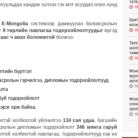
татв
ргуульдаа хандаж хүлээх гэх мэт асуудал олон хүнд
19
Брит
ж
E-Mongolia
системээр дамжуулан боловсролын
өлги
19
эг
9 төрлийн лавлагаа тодорхойлолтуудыг
иргэд
наас ч авах боломжтой
болжээ.
Таек
шалг
тами
19
Монг
лтийн бүртгэл
жуул
всролын гэрчилгээ, дипломын тодорхойлолтууд
өргө
19
алга
буй тодорхойлолт
Монг
олон
эрэг орж байна.
орол
19
хтэй холбоотой үйлчилгээ
134 сая удаа
, багшийн
“Аял
всролын дипломын тодорхойлолт
346 мянга гаруй
хуви
лтой холбоотой лавлагаа, тодорхойлолтууд хэр их
төлб