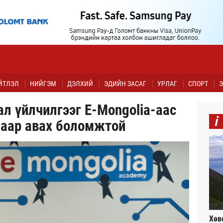
ЙТЛЭЛ
НИЙГЭМ
ДЭЛХИЙ
ЭДИЙН ЗАСАГ
УРЛАГ
СПОРТ
Э
л үйлчилгээг E-Mongolia-аас
i
маар авах боломжтой
Хөв