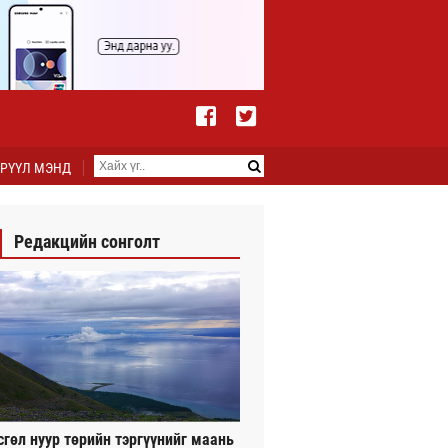
РҮҮЛ МЭНД
Редакцийн сонголт
сгөл нуур төрийн тэргүүнийг маань