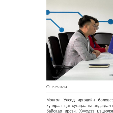
2025/05/14
Монгол Улсад иргэдийн боловср
хүндрэл, цаг хугацааны алдагдал
байсаар ирсэн. Хүүхдээ цэцэрлэ