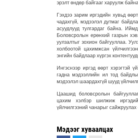
эрэлт өндөр байгааг харуулж байна
Гэхдээ зарим иргэдийн хувьд өөр
чадахгүй, мэдээлэл дутмаг байдл
асуудлууд тулгардаг байна. Иймд
Боловсролын ерөнхий газрын хэв
уулзалтыг зохион байгууллаа. Уу
холбоотой цахимжсан үйлчилгээн
энгийн байдлаар хүргэх контентуу
Ингэснээр иргэд өөрт хэрэгтэй үй
гадна мэдээллийн ил тод байдлыг
мэдээлэл шаардахгүй шууд үйлчилг
Цаашид боловсролын байгууллаг
цахим хэлбэр шилжиж иргэдий
үйлчилгээний чанарыг сайжруулах 
Мэдээг хуваалцах