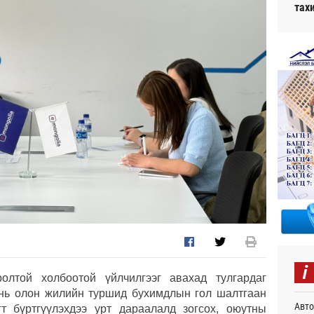
тах
i
олтой холбоотой үйлчилгээг авахад тулгардаг
 нь олон жилийн туршид бухимдлын гол шалтгаан
Авто
гт бүртгүүлэхдээ урт дараалалд зогсох, оюутны