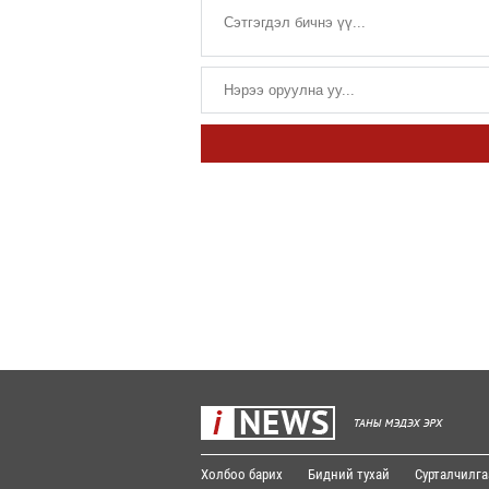
Холбоо барих
Бидний тухай
Сурталчилга