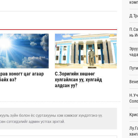
комп
хэвт
22
Д.Тр
БНХА
НИТХ
П.Са
23
нь И
Spac
Эрүү
ажи
чада
23
Пути
Н.Уч
рав хоногт цаг агаар
С.Зоригийн хөшөөг
ойн 
23
байх вэ?
хулгайлсан уу, хулгайд
Вене
алдсан уу?
Өнгө
Н.Уч
худа
Соло
Өч
Крис
“Шин
ууль зүйн болон ёс суртахууны хэм хэмжээг хүндэтгэнэ үү.
хөдө
өн сэтгэгдэлийг админ устгах эрхтэй.
нэм
Лу.Г
Өч
ханг